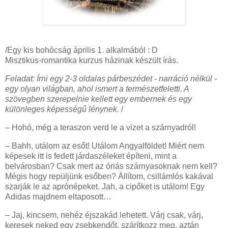
/Egy kis bohócság április 1. alkalmából : D
Misztikus-romantika kurzus házinak készült írás.
Feladat: Írni egy 2-3 oldalas párbeszédet - narráció nélkül -
egy olyan világban, ahol ismert a természetfeletti. A
szövegben szerepelnie kellett egy embernek és egy
különleges képességű lénynek.
/
– Hohó, még a teraszon verd le a vizet a szárnyadról!
– Bahh, utálom az esőt! Utálom Angyalföldet! Miért nem
képesek itt is fedett járdaszéleket építeni, mint a
belvárosban? Csak mert az óriás szárnyasoknak nem kell?
Mégis hogy repüljünk esőben? Állítom, csillámlós kakával
szarják le az aprónépeket. Jah, a cipőket is utálom! Egy
Adidas majdnem eltaposott…
– Jaj, kincsem, nehéz éjszakád lehetett. Várj csak, várj,
keresek neked egy zsebkendőt, szárítkozz meg, aztán