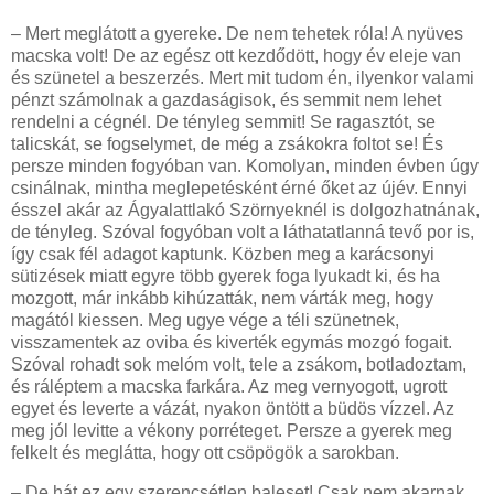
– Mert meglátott a gyereke. De nem tehetek róla! A nyüves
macska volt! De az egész ott kezdődött, hogy év eleje van
és szünetel a beszerzés. Mert mit tudom én, ilyenkor valami
pénzt számolnak a gazdaságisok, és semmit nem lehet
rendelni a cégnél. De tényleg semmit! Se ragasztót, se
talicskát, se fogselymet, de még a zsákokra foltot se! És
persze minden fogyóban van. Komolyan, minden évben úgy
csinálnak, mintha meglepetésként érné őket az újév. Ennyi
ésszel akár az Ágyalattlakó Szörnyeknél is dolgozhatnának,
de tényleg. Szóval fogyóban volt a láthatatlanná tevő por is,
így csak fél adagot kaptunk. Közben meg a karácsonyi
sütizések miatt egyre több gyerek foga lyukadt ki, és ha
mozgott, már inkább kihúzatták, nem várták meg, hogy
magától kiessen. Meg ugye vége a téli szünetnek,
visszamentek az oviba és kiverték egymás mozgó fogait.
Szóval rohadt sok melóm volt, tele a zsákom, botladoztam,
és ráléptem a macska farkára. Az meg vernyogott, ugrott
egyet és leverte a vázát, nyakon öntött a büdös vízzel. Az
meg jól levitte a vékony porréteget. Persze a gyerek meg
felkelt és meglátta, hogy ott csöpögök a sarokban.
– De hát ez egy szerencsétlen baleset! Csak nem akarnak