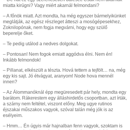
miatta kirúgni? Vagy miért akarnál felmondani?
– A főnök miatt. Azt mondta, ha még egyszer bármelyikünket
meglátják, az egész részleget átteszi a mosógépesekhez,
Zoknilopónak, nem fogja megvárni, hogy egy szülő
beperelje őket.
– Te pedig utálod a nedves dolgokat.
– Pontosan! Nem fogok emiatt aggódva élni. Nem én!
Inkább felmondok!
– Pillanat, elkészült a tészta. Hová tettem a tejfölt… na, még
egy kis sajt. Jó étvágyat, aranyom! Node hova mennél
innen?
– Az Álommanóknál épp megüresedett pár hely, mondta egy
barátom. Rákerestem egy álláshirdetős csoportban, azt írták,
a szárny nem feltétel, viszont előny. Meg ugye rutinos
éjszakai műszakos vagyok, szóval talán még jók is az
esélyeim.
– Hmm… Én úgyis már hajnalban fenn vagyok, szoktam is