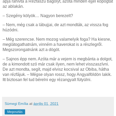
apja ráhívta a Rézfaszú bagolyt, azóta minden éjjel kopogtat
az ablakán.
– Szegény kölyök… Nagyon berezelt?
– Nem, még csak a lábujjai, de azt mondták, az vissza fog
húzódni.
– Még szerencse. Nem mozog valamelyik foga? Ha kiesne,
meglátogathatnám, vinném a haverokat is a részlegről.
Megszorongatnánk azt a dögöt.
– Sajnos épp nem. Azóta már a vejem is megbánta a dolgot,
de a kimondott szó már csak ilyen, nem lehet visszaszívni.
De azt mondta, segít, majd elvisz kocsival az Obiba, hátha
van rézfájuk. – Mégse olyan rossz, hogy Angyalföldön lakik.
Itt biztosan fel tud bérelni egy rézangyalt fütyülni.
Sümegi Emília
at
április 01, 2021
Megosztás