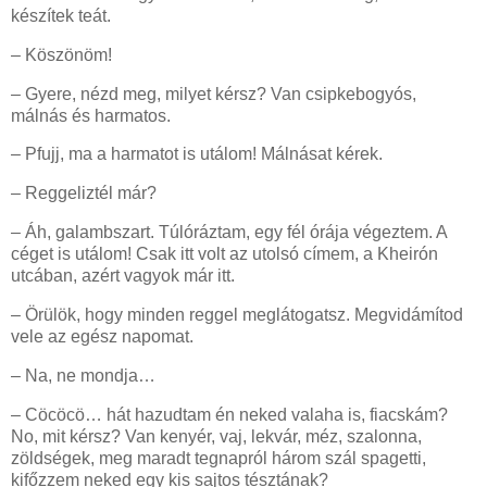
készítek teát.
– Köszönöm!
– Gyere, nézd meg, milyet kérsz? Van csipkebogyós,
málnás és harmatos.
– Pfujj, ma a harmatot is utálom! Málnásat kérek.
– Reggeliztél már?
– Áh, galambszart. Túlóráztam, egy fél órája végeztem. A
céget is utálom! Csak itt volt az utolsó címem, a Kheirón
utcában, azért vagyok már itt.
– Örülök, hogy minden reggel meglátogatsz. Megvidámítod
vele az egész napomat.
– Na, ne mondja…
– Cöcöcö… hát hazudtam én neked valaha is, fiacskám?
No, mit kérsz? Van kenyér, vaj, lekvár, méz, szalonna,
zöldségek, meg maradt tegnapról három szál spagetti,
kifőzzem neked egy kis sajtos tésztának?