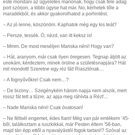
este mondani az ügyeletes manónak, hogy csak fele adag
port szórjon, a többi úgyse hat már. No, kérhetek tőle a
maradékból, és akkor gyakorolhatod a porhintést.
– Az jó lenne, köszönöm. Kaphatok még egy kis teát?
– Persze, tessék. Ó, nézd, van itt keksz is!
– Mmm. De most meséljen Mariska néni! Hogy van?
– Hát, aranyom, már csak ilyen öregesen. Tegnap átjött az
unokám, kérdeztem, minek örülne a születésnapjára? Hát
mit mondott! Szeretne egy réz fát! Riasztónak…
– A fognyűvőkre! Csak nem…?
– De bizony… Szegénykém három napja nem alszik, mert
rossz fát tett a tűzre, az apja meg ráhívta a Rézf…
– Nade Mariska néni! Csak óvatosan!
– Ne féltsél engemet, édes fiam! Még van pár emlékem ’45-
ből, találkoztam a ruszkikkal, már Pesten éltem ’56-ban,
majd tán épp ettől a nyavalyástól fogok tartani!? Szóval az