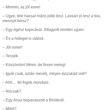
– Mmmm, az jól esne!
– Ugye, tele hassal máris jobb lesz. Lassan jó lesz a tea,
mennyit kérsz?
– Egy egész kupicával. Átfagyott minden ujjam.
– És a hideget is utálod.
– Jól ismer!
– Tessék.
– Köszönöm! Mmm, de finom meleg!
– Igyál csak, aztán mesélj, milyen éjszakád volt?
– Ahh… fel fogok mondani.
– Nocsak?
– Egy Anya bepanaszolt a főnöknél.
– Miért?