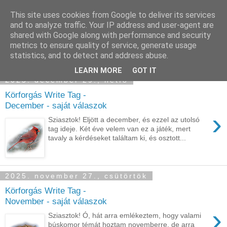
This site uses cookies from Google to deliver its services
Sümegi Emília -
and to analyze traffic. Your IP address and user-agent are
shared with Google along with performance and security
Tintaszerkezetek
metrics to ensure quality of service, generate usage
statistics, and to detect and address abuse.
LEARN MORE
GOT IT
2025. december 29., hétfő
Körforgás Write Tag -
December - saját válaszok
›
Sziasztok! Eljött a december, és ezzel az utolsó
tag ideje. Két éve velem van ez a játék, mert
tavaly a kérdéseket találtam ki, és osztott...
2025. november 27., csütörtök
Körforgás Write Tag -
November - saját válaszok
›
Sziasztok! Ó, hát arra emlékeztem, hogy valami
búskomor témát hoztam novemberre, de arra