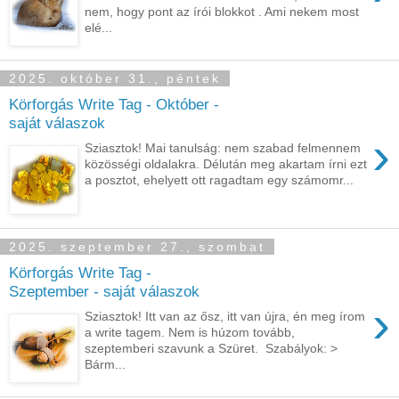
nem, hogy pont az írói blokkot . Ami nekem most
elé...
2025. október 31., péntek
Körforgás Write Tag - Október -
saját válaszok
›
Sziasztok! Mai tanulság: nem szabad felmennem
közösségi oldalakra. Délután meg akartam írni ezt
a posztot, ehelyett ott ragadtam egy számomr...
2025. szeptember 27., szombat
Körforgás Write Tag -
Szeptember - saját válaszok
›
Sziasztok! Itt van az ősz, itt van újra, én meg írom
a write tagem. Nem is húzom tovább,
szeptemberi szavunk a Szüret. Szabályok: >
Bárm...