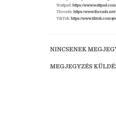
E-mail: jatszotars.blog@gmail.c
Facebook:
https://www.facebook.
Instagram:
https://www.instagr
Wattpad:
https://www.wattpad.co
Threads:
https://www.threads.ne
TikTok:
https://www.tiktok.com/
NINCSENEK MEGJEG
MEGJEGYZÉS KÜLDÉ