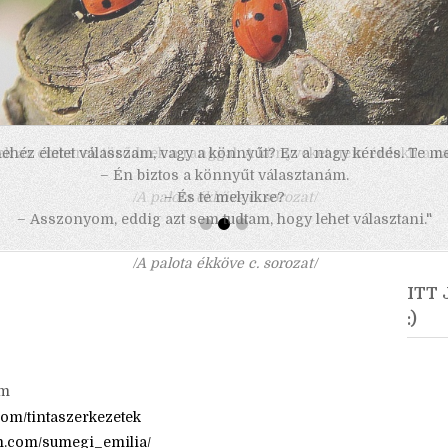
 nehéz életet válasszam, vagy a könnyűt? Ez a nagy kérdés. Te m
– Én biztos a könnyűt választanám.
– És te melyikre?
– Asszonyom, eddig azt sem tudtam, hogy lehet választani."
/A palota ékköve c. sorozat/
ITT
:)