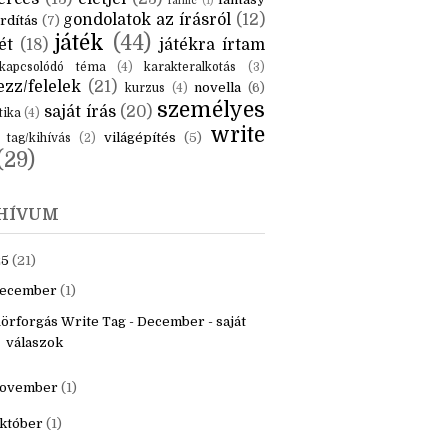
KÉK
is
(6)
beszámoló
(6)
ceruzanyomok
(6)
erces
(13)
életjel
(23)
fantasy
fanfic
(1)
gondolatok az írásról
(12)
rdítás
(7)
játék
(44)
ét
(18)
játékra írtam
kapcsolódó téma
(4)
karakteralkotás
(3)
zz/felelek
(21)
novella
(6)
kurzus
(4)
személyes
saját írás
(20)
tika
(4)
write
világépítés
(5)
tag/kihívás
(2)
(29)
HÍVUM
25
(21)
ecember
(1)
örforgás Write Tag - December - saját
válaszok