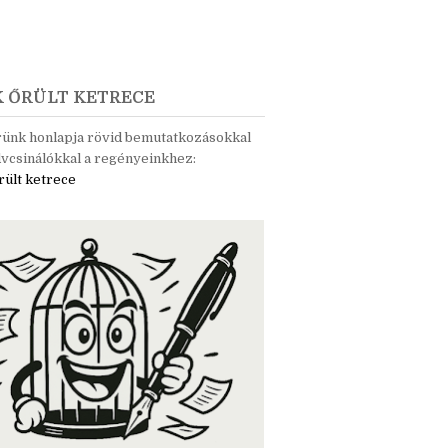
K ŐRÜLT KETRECE
rünk honlapja rövid bemutatkozásokkal
vcsinálókkal a regényeinkhez:
rült ketrece