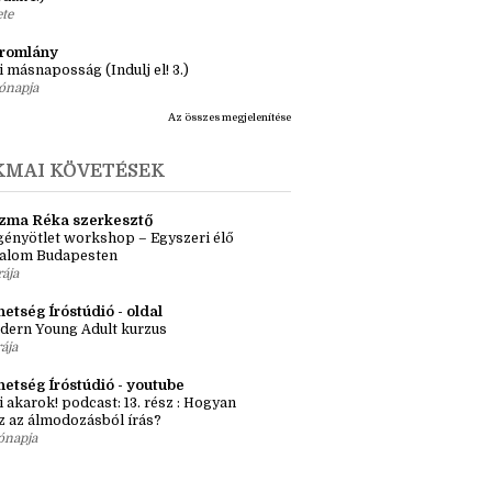
ásaim Tárháza
ma ZR: Megtörve (Ragadozók és
dák 1.)
ete
tromlány
i másnaposság (Indulj el! 3.)
ónapja
Az összes megjelenítése
KMAI KÖVETÉSEK
zma Réka szerkesztő
ényötlet workshop – Egyszeri élő
kalom Budapesten
rája
etség Íróstúdió - oldal
dern Young Adult kurzus
rája
hetség Íróstúdió - youtube
i akarok! podcast: 13. rész : Hogyan