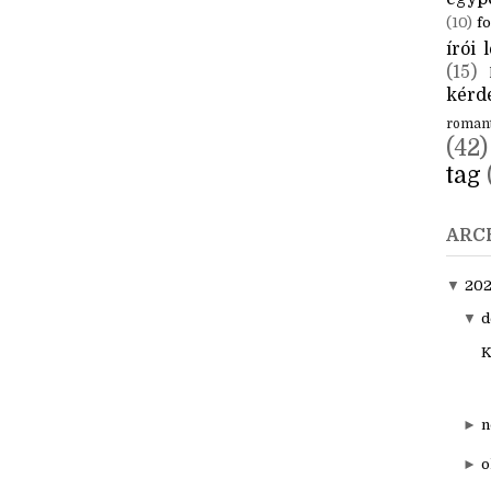
CÍM
aktuál
egyp
(10)
fo
írói l
(15)
kérde
roman
(42)
tag
ARC
▼
20
▼
d
K