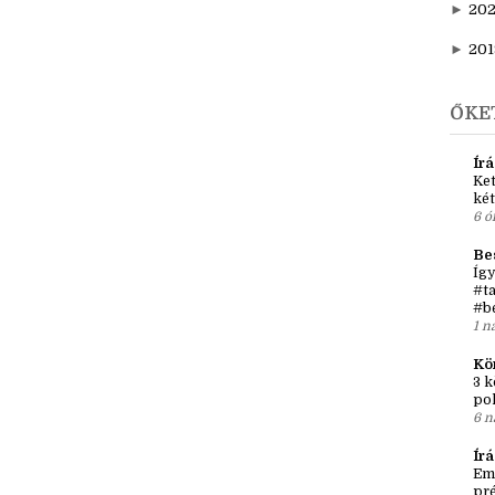
►
20
►
202
►
20
►
201
ŐKE
Írá
Ket
két
6 ó
Be
Így
#ta
#b
1 n
Kö
3 k
po
6 n