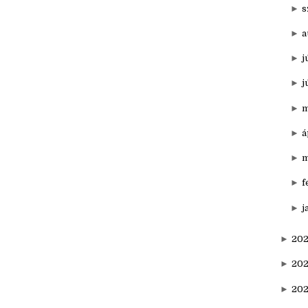
►
n
►
o
►
s
►
a
►
j
►
j
►
m
►
á
►
m
►
f
►
j
►
202