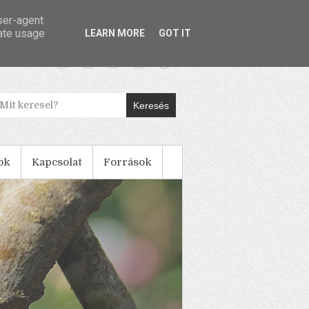
user-agent
rate usage
LEARN MORE
GOT IT
Keresés
ok
Kapcsolat
Források