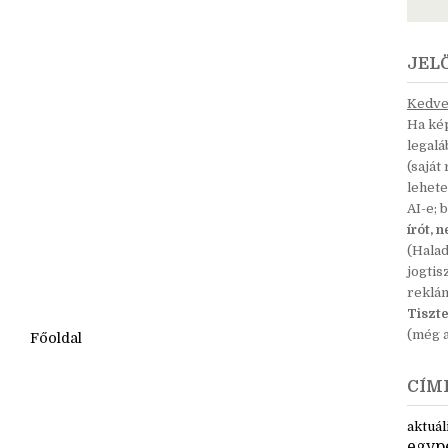
JEL
Kedves
Ha kép
legal
(saját
lehete
AI-e; 
írót, 
(Hala
jogtis
reklá
Tiszte
(még a
Főoldal