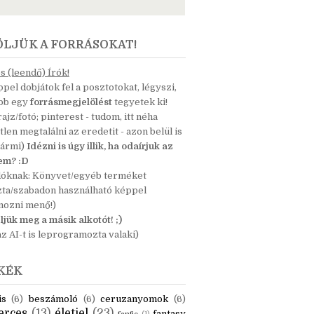
ÖLJÜK A FORRÁSOKAT!
 (leendő) Írók!
pel dobjátok fel a posztotokat, légyszi,
ább egy
forrásmegjelölést
tegyetek ki!
 rajz/fotó; pinterest - tudom, itt néha
tlen megtalálni az eredetit - azon belül is
bármi)
Idézni is úgy illik, ha odaírjuk az
nem? :D
dóknak: Könyvet/egyéb terméket
zta/szabadon használható képpel
mozni menő!)
ljük meg a másik alkotót! ;)
z AI-t is leprogramozta valaki)