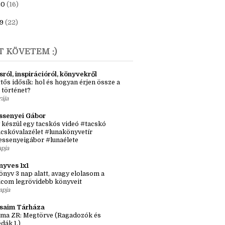
23
(6)
1
(7)
20
(16)
9
(22)
T KÖVETEM :)
sról, inspirációról, könyvekről
tős idősík: hol és hogyan érjen össze a
 történet?
rája
ssenyei Gábor
 készül egy tacskós videó #tacskó
cskóvalazélet #lunakönyvetír
essenyeigábor #lunaélete
apja
nyves 1x1
önyv 3 nap alatt, avagy elolasom a
lcom legrövidebb könyveit
apja