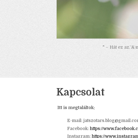
" – Hát ez az. A
Kapcsolat
Itt is megtaláltok: