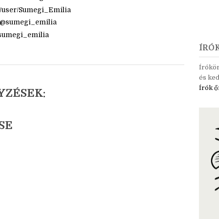
om
com/tintaszerkezetek
am.com/sumegi_emilia/
m/user/Sumegi_Emilia
t/@sumegi_emilia
@sumegi_emilia
ÍRÓ
Írókö
és ked
Írók ő
YZÉSEK:
SE