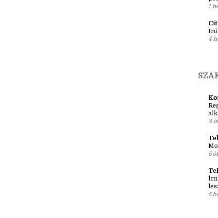
Ír
Em
pré
1 h
Ci
Író
4 h
SZA
Ko
Reg
al
2 ó
Teh
Mo
5 ó
Te
Írn