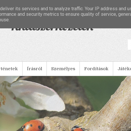
eliver its services and to analyze traffic. Your IP address and 
ormance and security metrics to ensure quality of service, gene
buse.
- Tintaszerkezetek
rténetek
Írásról
Személyes
Fordítások
Játék