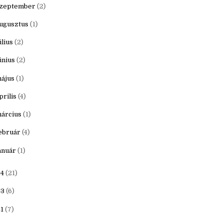
ovember
(1)
któber
(1)
zeptember
(2)
ugusztus
(1)
úlius
(2)
únius
(2)
ájus
(1)
prilis
(4)
árcius
(1)
ebruár
(4)
anuár
(1)
4
(21)