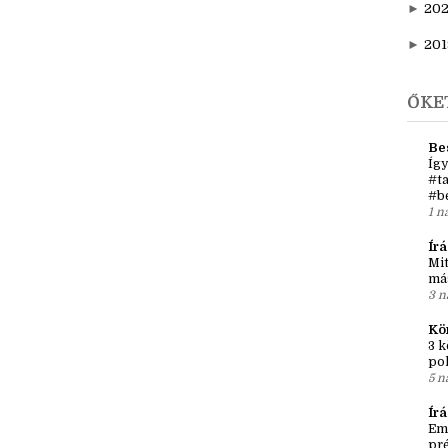
►
20
►
202
►
20
►
201
ŐKE
Be
Így
#ta
#b
1 n
Írá
Mit
má
3 n
Kö
3 k
po
5 n