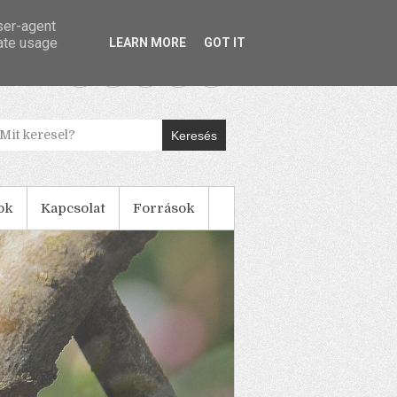
user-agent
rate usage
LEARN MORE
GOT IT
Keresés
ok
Kapcsolat
Források