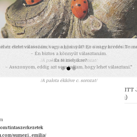
 nehéz életet válasszam, vagy a könnyűt? Ez a nagy kérdés. Te m
– Én biztos a könnyűt választanám.
– És te melyikre?
– Asszonyom, eddig azt sem tudtam, hogy lehet választani."
/A palota ékköve c. sorozat/
ITT
:)