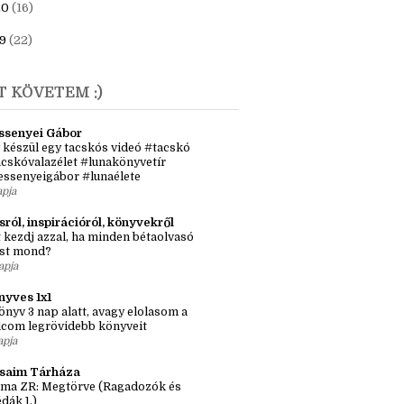
23
(6)
1
(7)
20
(16)
9
(22)
T KÖVETEM :)
ssenyei Gábor
 készül egy tacskós videó #tacskó
cskóvalazélet #lunakönyvetír
essenyeigábor #lunaélete
apja
sról, inspirációról, könyvekről
 kezdj azzal, ha minden bétaolvasó
st mond?
apja
nyves 1x1
önyv 3 nap alatt, avagy elolasom a
lcom legrövidebb könyveit
apja