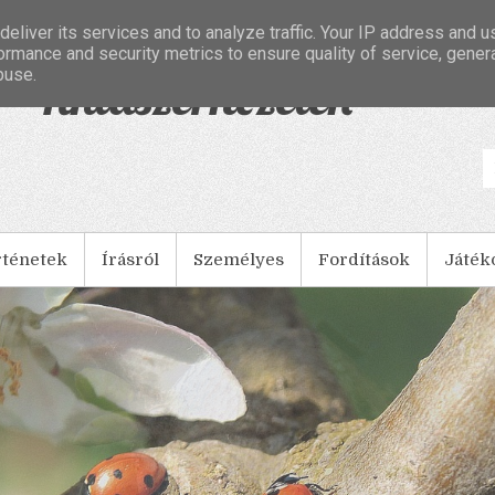
eliver its services and to analyze traffic. Your IP address and 
ormance and security metrics to ensure quality of service, gene
buse.
- Tintaszerkezetek
rténetek
Írásról
Személyes
Fordítások
Játék