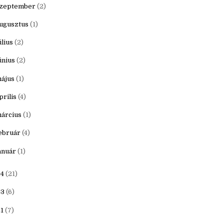
ovember
(1)
któber
(1)
zeptember
(2)
ugusztus
(1)
úlius
(2)
únius
(2)
ájus
(1)
prilis
(4)
árcius
(1)
ebruár
(4)
anuár
(1)
4
(21)