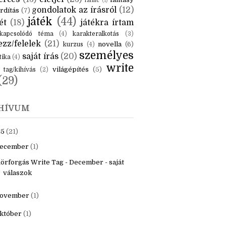
KÉK
is
(6)
beszámoló
(6)
ceruzanyomok
(6)
erces
(13)
életjel
(23)
fantasy
fanfic
(1)
gondolatok az írásról
(12)
rdítás
(7)
játék
(44)
ét
(18)
játékra írtam
kapcsolódó téma
(4)
karakteralkotás
(3)
zz/felelek
(21)
novella
(6)
kurzus
(4)
személyes
saját írás
(20)
tika
(4)
write
világépítés
(5)
tag/kihívás
(2)
(29)
HÍVUM
25
(21)
ecember
(1)
örforgás Write Tag - December - saját
válaszok