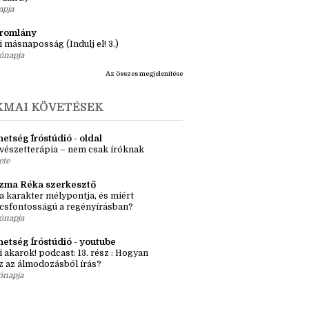
ásaim Tárháza
ma ZR: Megtörve (Ragadozók és
dák 1.)
apja
tromlány
i másnaposság (Indulj el! 3.)
ónapja
Az összes megjelenítése
KMAI KÖVETÉSEK
etség Íróstúdió - oldal
vészetterápia – nem csak íróknak
ete
zma Réka szerkesztő
a karakter mélypontja, és miért
csfontosságú a regényírásban?
ónapja
hetség Íróstúdió - youtube
i akarok! podcast: 13. rész : Hogyan