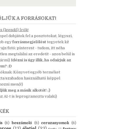
ÖLJÜK A FORRÁSOKAT!
 (leendő) Írók!
pel dobjátok fel a posztotokat, légyszi,
ább egy
forrásmegjelölést
tegyetek ki!
 rajz/fotó; pinterest - tudom, itt néha
tlen megtalálni az eredetit - azon belül is
bármi)
Idézni is úgy illik, ha odaírjuk az
nem? :D
dóknak: Könyvet/egyéb terméket
zta/szabadon használható képpel
mozni menő!)
ljük meg a másik alkotót! ;)
z AI-t is leprogramozta valaki)