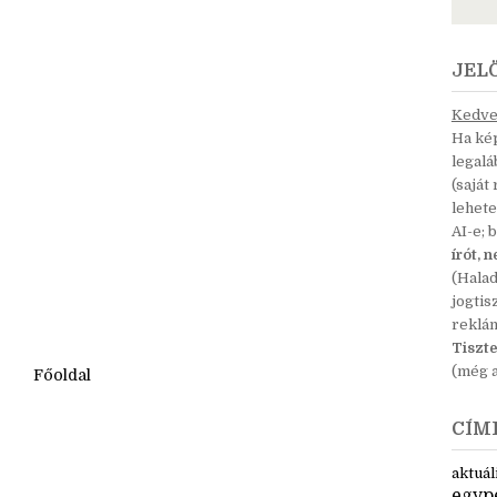
JEL
Kedves
Ha kép
legal
(saját
lehete
AI-e; 
írót, 
(Hala
jogtis
reklá
Tiszte
(még a
Főoldal