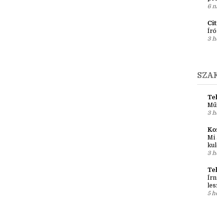
Ír
Em
pré
6 n
Ci
Író
3 h
SZA
Teh
Mű
3 h
Ko
Mi 
kul
3 h
Te
Írn