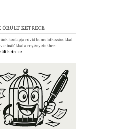
K ŐRÜLT KETRECE
rünk honlapja rövid bemutatkozásokkal
vcsinálókkal a regényeinkhez:
rült ketrece