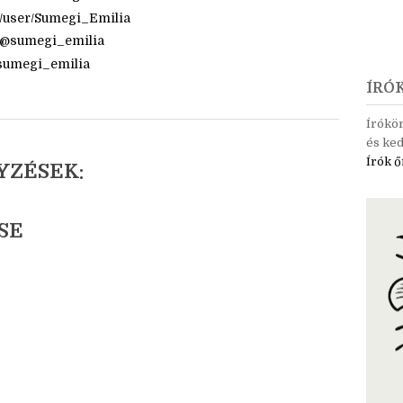
om
com/tintaszerkezetek
am.com/sumegi_emilia/
m/user/Sumegi_Emilia
t/@sumegi_emilia
@sumegi_emilia
ÍRÓ
Írókö
és ked
Írók ő
YZÉSEK:
SE