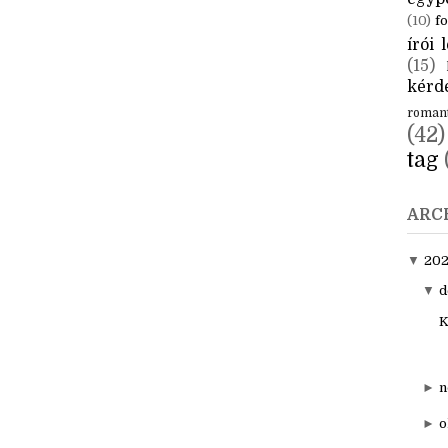
CÍM
aktuál
egyp
(10)
fo
írói l
(15)
kérde
roman
(42)
tag
ARC
▼
20
▼
d
K