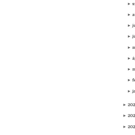
►
n
►
o
►
s
►
a
►
j
►
j
►
m
►
á
►
m
►
f
►
j
►
202