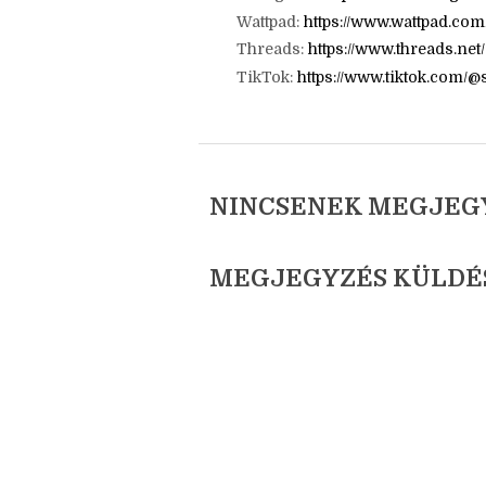
E-mail: jatszotars.blog@gmail.c
Facebook:
https://www.facebook.
Instagram:
https://www.instagr
Wattpad:
https://www.wattpad.co
Threads:
https://www.threads.ne
TikTok:
https://www.tiktok.com/
NINCSENEK MEGJEG
MEGJEGYZÉS KÜLDÉ