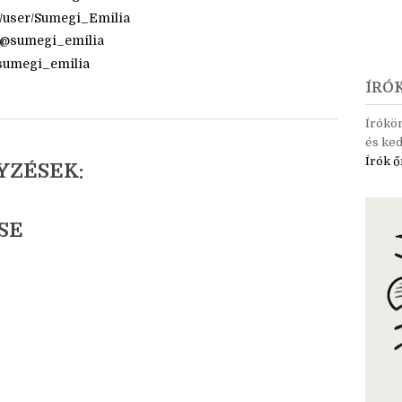
om
com/tintaszerkezetek
am.com/sumegi_emilia/
m/user/Sumegi_Emilia
t/@sumegi_emilia
@sumegi_emilia
ÍRÓ
Írókö
és ked
Írók ő
YZÉSEK:
SE