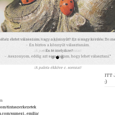
 nehéz életet válasszam, vagy a könnyűt? Ez a nagy kérdés. Te m
– Én biztos a könnyűt választanám.
– És te melyikre?
– Asszonyom, eddig azt sem tudtam, hogy lehet választani."
/A palota ékköve c. sorozat/
ITT
:)