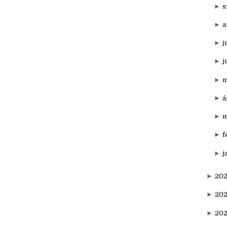
►
n
►
o
►
s
►
a
►
j
►
j
►
m
►
á
►
m
►
f
►
j
►
202