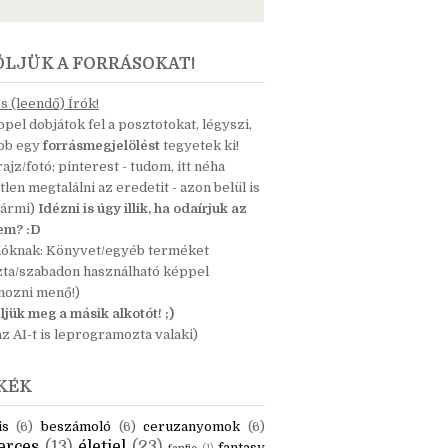
ÖLJÜK A FORRÁSOKAT!
 (leendő) Írók!
pel dobjátok fel a posztotokat, légyszi,
ább egy
forrásmegjelölést
tegyetek ki!
 rajz/fotó; pinterest - tudom, itt néha
tlen megtalálni az eredetit - azon belül is
bármi)
Idézni is úgy illik, ha odaírjuk az
nem? :D
dóknak: Könyvet/egyéb terméket
zta/szabadon használható képpel
mozni menő!)
ljük meg a másik alkotót! ;)
z AI-t is leprogramozta valaki)