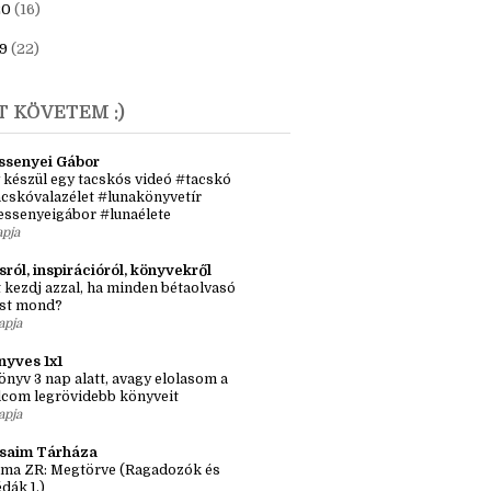
23
(6)
1
(7)
20
(16)
9
(22)
T KÖVETEM :)
ssenyei Gábor
 készül egy tacskós videó #tacskó
cskóvalazélet #lunakönyvetír
essenyeigábor #lunaélete
apja
sról, inspirációról, könyvekről
 kezdj azzal, ha minden bétaolvasó
st mond?
apja
nyves 1x1
önyv 3 nap alatt, avagy elolasom a
lcom legrövidebb könyveit
apja