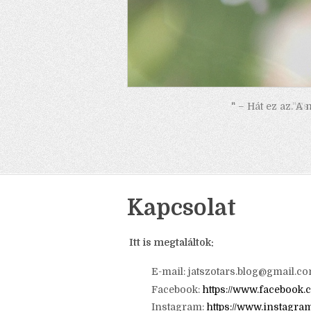
" – Hát ez az. A
Kapcsolat
Itt is megtaláltok: