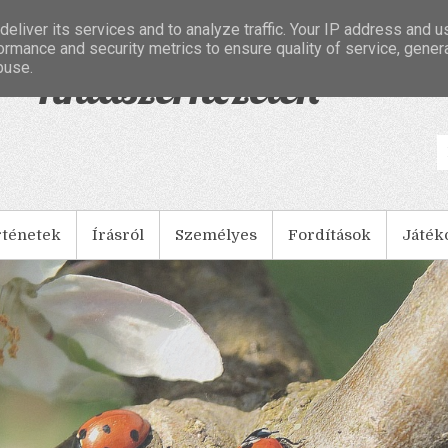
eliver its services and to analyze traffic. Your IP address and 
ormance and security metrics to ensure quality of service, gene
buse.
- Tintaszerkezetek
rténetek
Írásról
Személyes
Fordítások
Játék