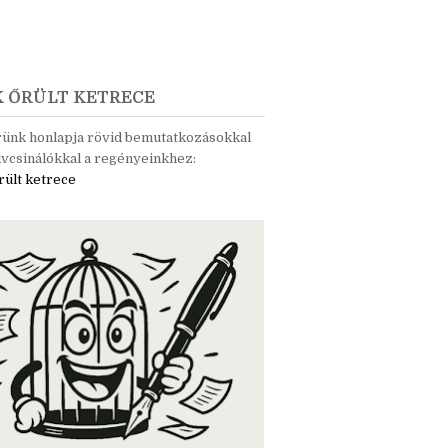
K ŐRÜLT KETRECE
rünk honlapja rövid bemutatkozásokkal
vcsinálókkal a regényeinkhez:
rült ketrece