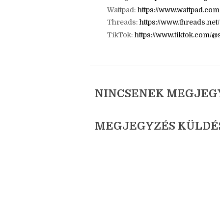
E-mail: jatszotars.blog@gmail.c
Facebook:
https://www.facebook.
Instagram:
https://www.instagr
Wattpad:
https://www.wattpad.co
Threads:
https://www.threads.ne
TikTok:
https://www.tiktok.com/
NINCSENEK MEGJEG
MEGJEGYZÉS KÜLDÉ