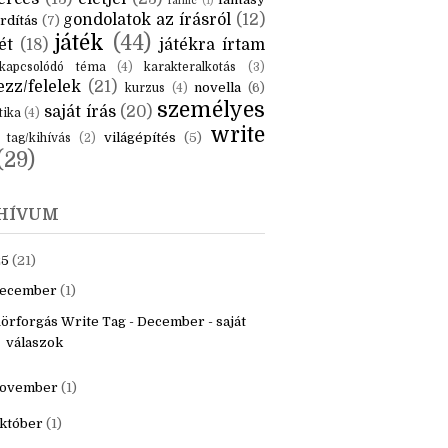
KÉK
is
(6)
beszámoló
(6)
ceruzanyomok
(6)
erces
(13)
életjel
(23)
fantasy
fanfic
(1)
gondolatok az írásról
(12)
rdítás
(7)
játék
(44)
ét
(18)
játékra írtam
kapcsolódó téma
(4)
karakteralkotás
(3)
zz/felelek
(21)
novella
(6)
kurzus
(4)
személyes
saját írás
(20)
tika
(4)
write
világépítés
(5)
tag/kihívás
(2)
(29)
HÍVUM
25
(21)
ecember
(1)
örforgás Write Tag - December - saját
válaszok