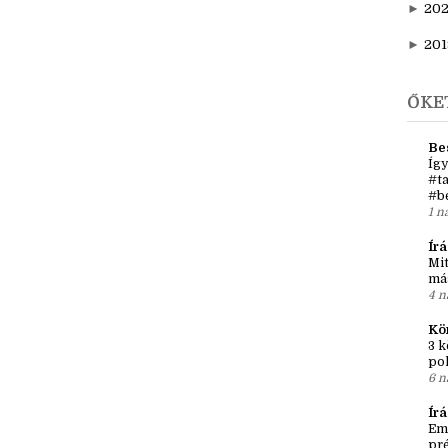
►
20
►
202
►
20
►
201
ŐKE
Be
Így
#ta
#b
1 n
Írá
Mit
má
4 n
Kö
3 k
po
6 n