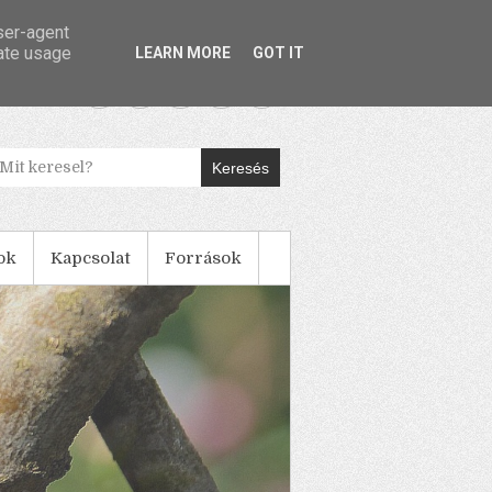
user-agent
rate usage
LEARN MORE
GOT IT
Keresés
ok
Kapcsolat
Források