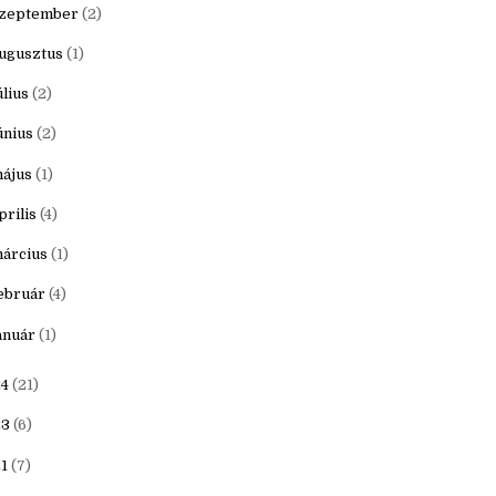
ovember
(1)
któber
(1)
zeptember
(2)
ugusztus
(1)
úlius
(2)
únius
(2)
ájus
(1)
prilis
(4)
árcius
(1)
ebruár
(4)
anuár
(1)
4
(21)