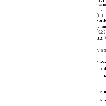
CÍM
aktuál
egyp
(10)
fo
írói l
(15)
kérde
roman
(42)
tag
ARC
▼
20
▼
d
K