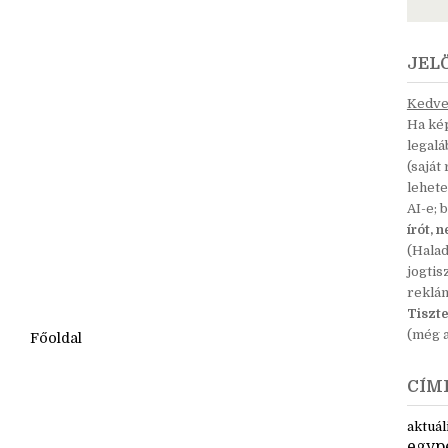
JEL
Kedves
Ha kép
legal
(saját
lehete
AI-e; 
írót, 
(Hala
jogtis
reklá
Tiszte
(még a
Főoldal