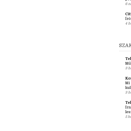
Ír
Em
pré
6 n
Ci
Író
4 h
SZA
Teh
Mű
3 h
Ko
Mi 
kul
3 h
Te
Írn