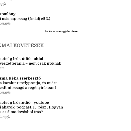
ásaim Tárháza
ma ZR: Megtörve (Ragadozók és
dák 1.)
apja
tromlány
i másnaposság (Indulj el! 3.)
ónapja
Az összes megjelenítése
KMAI KÖVETÉSEK
etség Íróstúdió - oldal
vészetterápia – nem csak íróknak
ete
zma Réka szerkesztő
a karakter mélypontja, és miért
csfontosságú a regényírásban?
ónapja
hetség Íróstúdió - youtube
i akarok! podcast: 13. rész : Hogyan