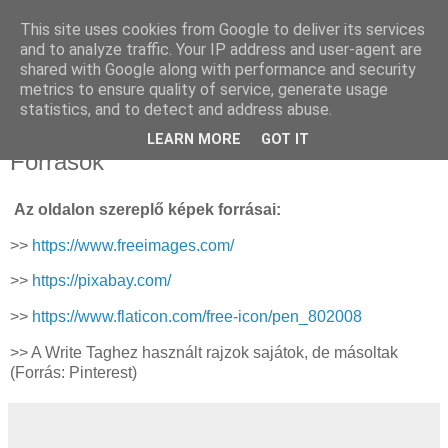
This site uses cookies from Google to deliver its services
Sümegi Emília -
and to analyze traffic. Your IP address and user-agent are
shared with Google along with performance and security
Tintaszerkezetek
metrics to ensure quality of service, generate usage
statistics, and to detect and address abuse.
LEARN MORE
GOT IT
Források
Az oldalon szereplő képek forrásai:
>>
https://www.freeimages.com/
>>
https://pixabay.com/
>>
https://www.flaticon.com/free-icon/pen_802008
>> A Write Taghez használt rajzok sajátok, de másoltak
(Forrás: Pinterest)