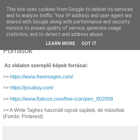
This site uses cookies from Google to deliver its services
Sümegi Emília -
and to analyze traffic. Your IP address and user-agent are
shared with Google along with performance and security
Tintaszerkezetek
metrics to ensure quality of service, generate usage
statistics, and to detect and address abuse.
LEARN MORE
GOT IT
Források
Az oldalon szereplő képek forrásai:
>>
https://www.freeimages.com/
>>
https://pixabay.com/
>>
https://www.flaticon.com/free-icon/pen_802008
>> A Write Taghez használt rajzok sajátok, de másoltak
(Forrás: Pinterest)