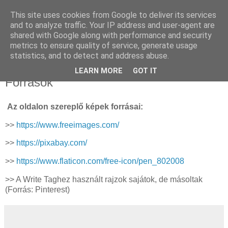
This site uses cookies from Google to deliver its services
Sümegi Emília -
and to analyze traffic. Your IP address and user-agent are
shared with Google along with performance and security
Tintaszerkezetek
metrics to ensure quality of service, generate usage
statistics, and to detect and address abuse.
LEARN MORE
GOT IT
Források
Az oldalon szereplő képek forrásai:
>>
https://www.freeimages.com/
>>
https://pixabay.com/
>>
https://www.flaticon.com/free-icon/pen_802008
>> A Write Taghez használt rajzok sajátok, de másoltak
(Forrás: Pinterest)