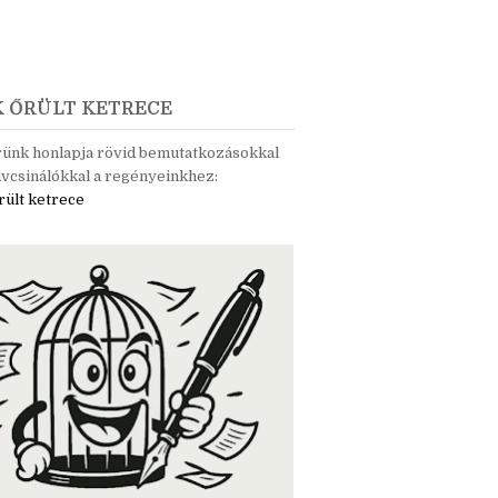
K ŐRÜLT KETRECE
rünk honlapja rövid bemutatkozásokkal
vcsinálókkal a regényeinkhez:
rült ketrece