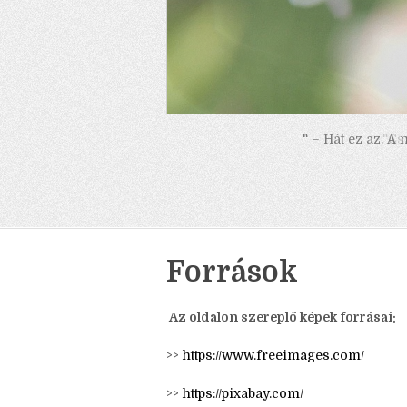
" – Hát ez az. A
Források
Az oldalon szereplő képek forrásai: