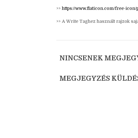
>>
https://www.freeimages.com/
>>
https://pixabay.com/
>>
https://www.flaticon.com/free-ico
>> A Write Taghez használt rajzok sajá
NINCSENEK MEGJEG
MEGJEGYZÉS KÜLDÉ