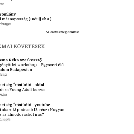
ásaim Tárháza
ma ZR: Megtörve (Ragadozók és
dák 1.)
ete
tromlány
i másnaposság (Indulj el! 3.)
ónapja
Az összes megjelenítése
KMAI KÖVETÉSEK
zma Réka szerkesztő
ényötlet workshop – Egyszeri élő
kalom Budapesten
órája
etség Íróstúdió - oldal
dern Young Adult kurzus
órája
hetség Íróstúdió - youtube
i akarok! podcast: 13. rész : Hogyan