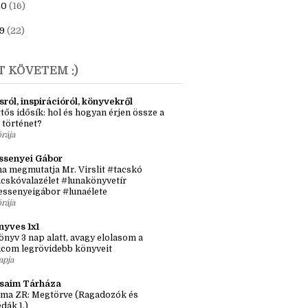
23
(6)
1
(7)
20
(16)
9
(22)
T KÖVETEM :)
sról, inspirációról, könyvekről
tős idősík: hol és hogyan érjen össze a
 történet?
órája
ssenyei Gábor
a megmutatja Mr. Virslit #tacskó
cskóvalazélet #lunakönyvetír
essenyeigábor #lunaélete
órája
nyves 1x1
önyv 3 nap alatt, avagy elolasom a
lcom legrövidebb könyveit
apja