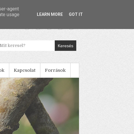
user-agent
rate usage
LEARN MORE
GOT IT
Keresés
ok
Kapcsolat
Források