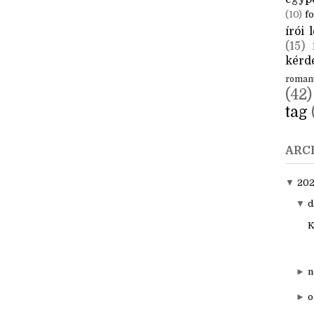
CÍM
aktuál
egyp
(10)
fo
írói l
(15)
kérde
roman
(42)
tag
ARC
▼
20
▼
d
K