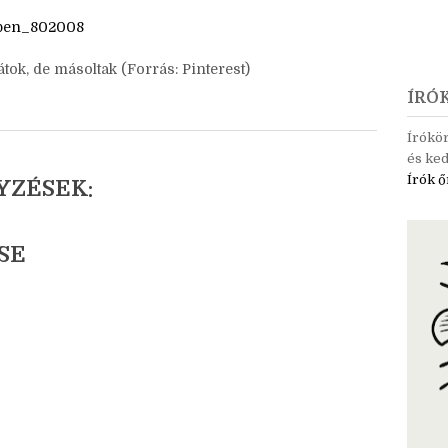
n/pen_802008
tok, de másoltak (Forrás: Pinterest)
ÍRÓ
Írókö
és ked
Írók ő
YZÉSEK:
SE