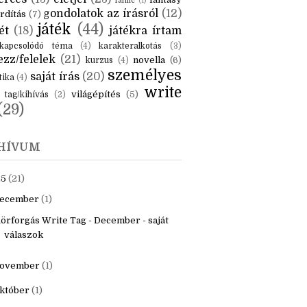
KÉK
is
(6)
beszámoló
(6)
ceruzanyomok
(6)
erces
(13)
életjel
(23)
fantasy
fanfic
(1)
gondolatok az írásról
(12)
rdítás
(7)
játék
(44)
ét
(18)
játékra írtam
kapcsolódó téma
(4)
karakteralkotás
(3)
zz/felelek
(21)
novella
(6)
kurzus
(4)
személyes
saját írás
(20)
tika
(4)
write
világépítés
(5)
tag/kihívás
(2)
(29)
HÍVUM
25
(21)
ecember
(1)
örforgás Write Tag - December - saját
válaszok