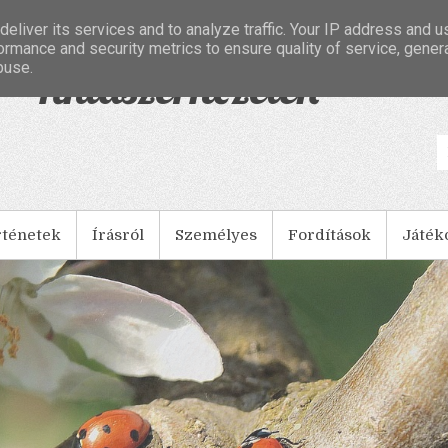
eliver its services and to analyze traffic. Your IP address and 
ormance and security metrics to ensure quality of service, gene
buse.
- Tintaszerkezetek
rténetek
Írásról
Személyes
Fordítások
Játék