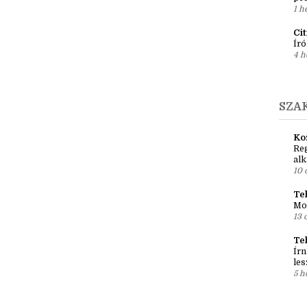
Ír
Em
pré
1 h
Ci
Író
4 h
SZA
Ko
Reg
al
10 
Teh
Mo
13 
Te
Írn