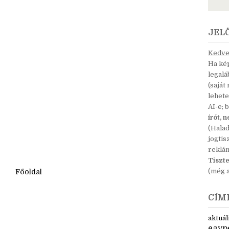
JEL
Kedves
Ha kép
legal
(saját
lehete
AI-e; 
írót, 
(Hala
jogtis
reklá
Tiszte
(még a
Főoldal