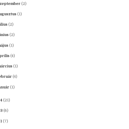
ovember
(1)
któber
(1)
zeptember
(2)
ugusztus
(1)
úlius
(2)
únius
(2)
ájus
(1)
prilis
(4)
árcius
(1)
ebruár
(4)
anuár
(1)
4
(21)