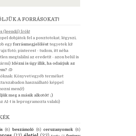
ÖLJÜK A FORRÁSOKAT!
 (leendő) Írók!
pel dobjátok fel a posztotokat, légyszi,
ább egy
forrásmegjelölést
tegyetek ki!
 rajz/fotó; pinterest - tudom, itt néha
tlen megtalálni az eredetit - azon belül is
bármi)
Idézni is úgy illik, ha odaírjuk az
nem? :D
dóknak: Könyvet/egyéb terméket
zta/szabadon használható képpel
mozni menő!)
ljük meg a másik alkotót! ;)
z AI-t is leprogramozta valaki)