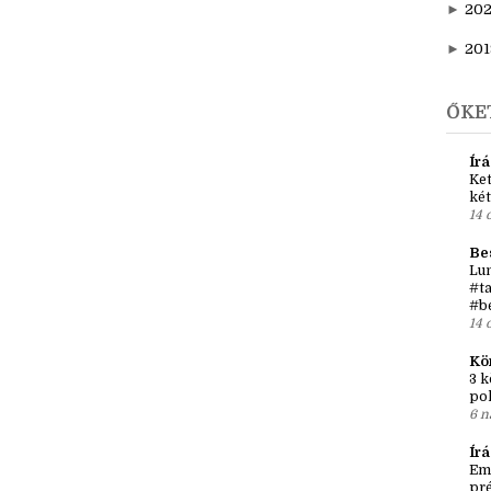
►
20
►
202
►
20
►
201
ŐKE
Írá
Ket
két
14 
Be
Lun
#ta
#b
14 
Kö
3 k
po
6 n