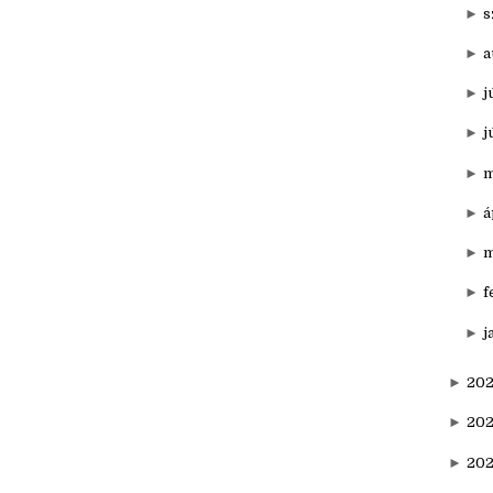
►
n
►
o
►
s
►
a
►
j
►
j
►
m
►
á
►
m
►
f
►
j
►
202