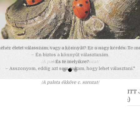
 nehéz életet válasszam, vagy a könnyűt? Ez a nagy kérdés. Te m
– Én biztos a könnyűt választanám.
– És te melyikre?
– Asszonyom, eddig azt sem tudtam, hogy lehet választani."
/A palota ékköve c. sorozat/
ITT
:)