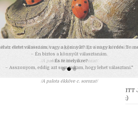
 nehéz életet válasszam, vagy a könnyűt? Ez a nagy kérdés. Te m
– Én biztos a könnyűt választanám.
– És te melyikre?
– Asszonyom, eddig azt sem tudtam, hogy lehet választani."
/A palota ékköve c. sorozat/
ITT
:)