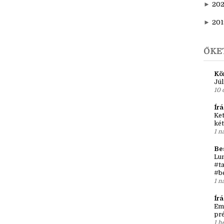
►
20
►
202
►
20
►
201
ŐKE
Kö
Júl
10 
Írá
Ket
két
1 n
Be
Lun
#ta
#b
1 n