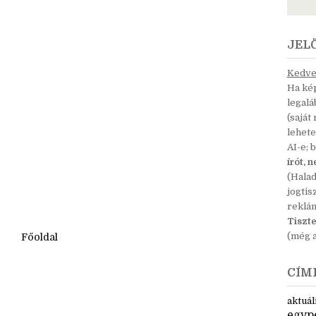
JEL
Kedves
Ha kép
legal
(saját
lehete
AI-e; 
írót, 
(Hala
jogtis
reklá
Tiszte
(még a
Főoldal