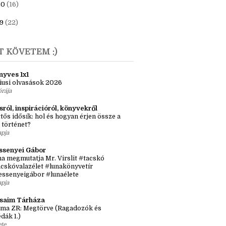
23
(6)
1
(7)
20
(16)
9
(22)
T KÖVETEM :)
nyves 1x1
iusi olvasások 2026
órája
sról, inspirációról, könyvekről
tős idősík: hol és hogyan érjen össze a
 történet?
apja
ssenyei Gábor
a megmutatja Mr. Virslit #tacskó
cskóvalazélet #lunakönyvetír
essenyeigábor #lunaélete
apja