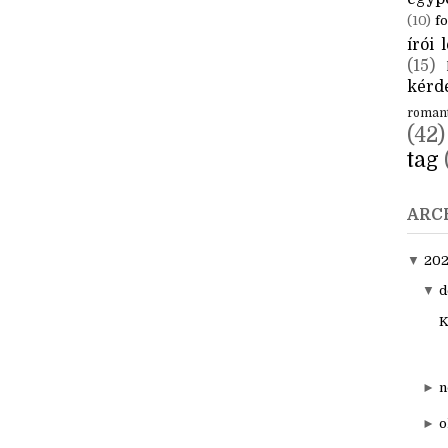
CÍM
aktuál
egyp
(10)
fo
írói l
(15)
kérde
roman
(42)
tag
ARC
▼
20
▼
d
K