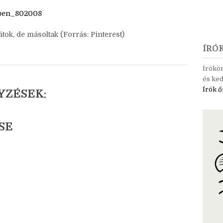
n/pen_802008
tok, de másoltak (Forrás: Pinterest)
ÍRÓ
Írókö
és ked
Írók ő
YZÉSEK:
SE