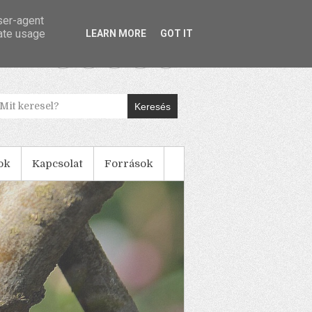
user-agent
rate usage
LEARN MORE
GOT IT
Keresés
ok
Kapcsolat
Források