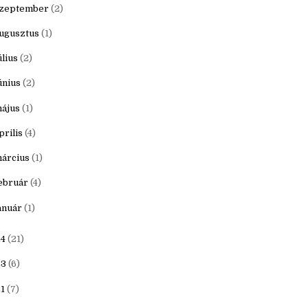
ovember
(1)
któber
(1)
zeptember
(2)
ugusztus
(1)
úlius
(2)
únius
(2)
ájus
(1)
prilis
(4)
árcius
(1)
ebruár
(4)
anuár
(1)
4
(21)