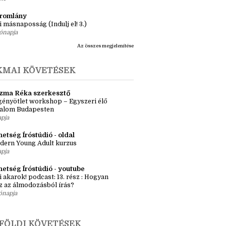
ásaim Tárháza
ma ZR: Megtörve (Ragadozók és
dák 1.)
ete
tromlány
i másnaposság (Indulj el! 3.)
ónapja
Az összes megjelenítése
KMAI KÖVETÉSEK
zma Réka szerkesztő
ényötlet workshop – Egyszeri élő
kalom Budapesten
apja
etség Íróstúdió - oldal
dern Young Adult kurzus
apja
hetség Íróstúdió - youtube
i akarok! podcast: 13. rész : Hogyan
z az álmodozásból írás?