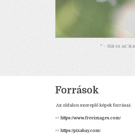
" – Hát ez az. A
Források
Az oldalon szereplő képek forrásai: