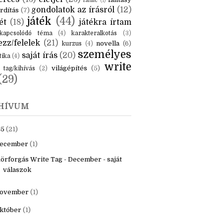
KÉK
is
(6)
beszámoló
(6)
ceruzanyomok
(6)
erces
(13)
életjel
(23)
fantasy
fanfic
(1)
gondolatok az írásról
(12)
rdítás
(7)
játék
(44)
ét
(18)
játékra írtam
kapcsolódó téma
(4)
karakteralkotás
(3)
zz/felelek
(21)
novella
(6)
kurzus
(4)
személyes
saját írás
(20)
tika
(4)
write
világépítés
(5)
tag/kihívás
(2)
(29)
HÍVUM
25
(21)
ecember
(1)
örforgás Write Tag - December - saját
válaszok