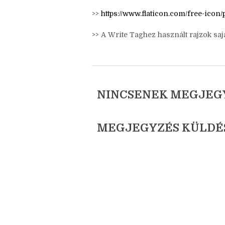
>>
https://www.freeimages.com/
>>
https://pixabay.com/
>>
https://www.flaticon.com/free-ico
>> A Write Taghez használt rajzok sajá
NINCSENEK MEGJEG
MEGJEGYZÉS KÜLDÉ