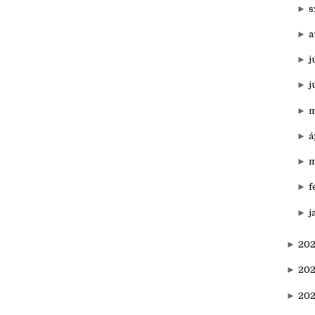
►
n
►
o
►
s
►
a
►
j
►
j
►
m
►
á
►
m
►
f
►
j
►
202