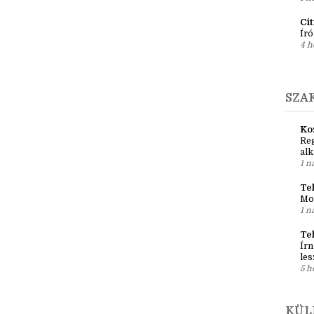
Ír
Em
pré
1 h
Ci
Író
4 h
SZA
Ko
Reg
al
1 n
Teh
Mo
1 n
Te
Írn
les