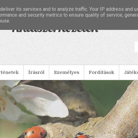
eliver its services and to analyze traffic. Your IP address and 
ormance and security metrics to ensure quality of service, gene
buse.
- Tintaszerkezetek
rténetek
Írásról
Személyes
Fordítások
Játék