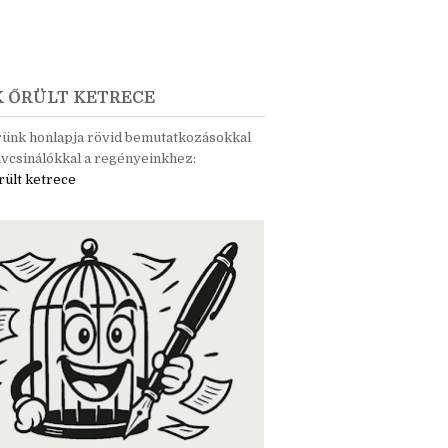
K ŐRÜLT KETRECE
rünk honlapja rövid bemutatkozásokkal
vcsinálókkal a regényeinkhez:
rült ketrece