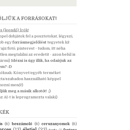
ÖLJÜK A FORRÁSOKAT!
 (leendő) Írók!
pel dobjátok fel a posztotokat, légyszi,
ább egy
forrásmegjelölést
tegyetek ki!
 rajz/fotó; pinterest - tudom, itt néha
tlen megtalálni az eredetit - azon belül is
bármi)
Idézni is úgy illik, ha odaírjuk az
nem? :D
dóknak: Könyvet/egyéb terméket
zta/szabadon használható képpel
mozni menő!)
ljük meg a másik alkotót! ;)
z AI-t is leprogramozta valaki)