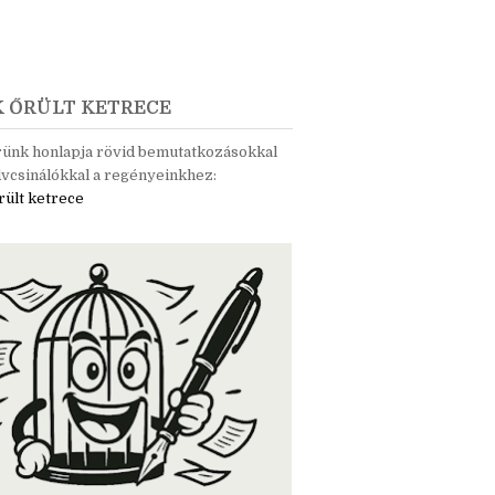
K ŐRÜLT KETRECE
rünk honlapja rövid bemutatkozásokkal
vcsinálókkal a regényeinkhez:
rült ketrece