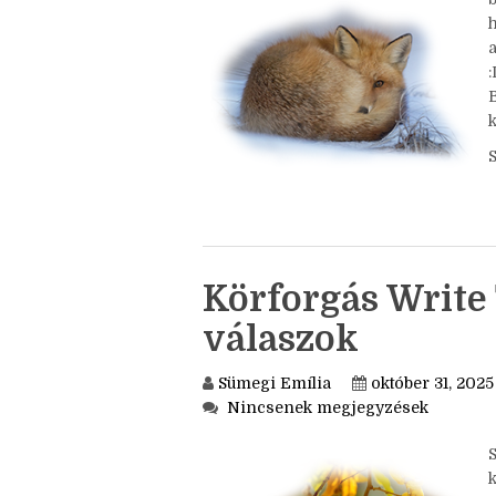
Nincsenek megjegyzések
a
k
Körforgás Write 
válaszok
Sümegi Emília
október 31, 2025
Nincsenek megjegyzések