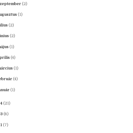
ovember
(1)
któber
(1)
zeptember
(2)
ugusztus
(1)
úlius
(2)
únius
(2)
ájus
(1)
prilis
(4)
árcius
(1)
ebruár
(4)
anuár
(1)
4
(21)