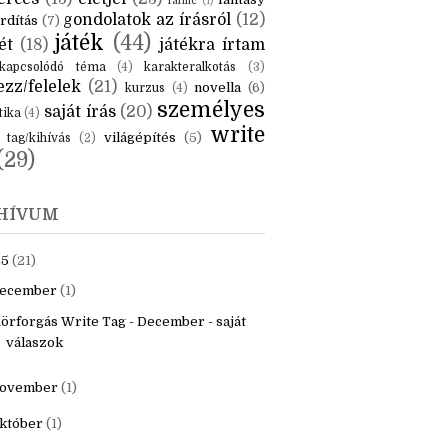
KÉK
is
(6)
beszámoló
(6)
ceruzanyomok
(6)
erces
(13)
életjel
(23)
fantasy
fanfic
(1)
gondolatok az írásról
(12)
rdítás
(7)
játék
(44)
ét
(18)
játékra írtam
kapcsolódó téma
(4)
karakteralkotás
(3)
zz/felelek
(21)
novella
(6)
kurzus
(4)
személyes
saját írás
(20)
tika
(4)
write
világépítés
(5)
tag/kihívás
(2)
(29)
HÍVUM
25
(21)
ecember
(1)
örforgás Write Tag - December - saját
válaszok