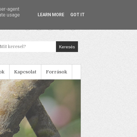
user-agent
rate usage
LEARN MORE
GOT IT
Keresés
ok
Kapcsolat
Források