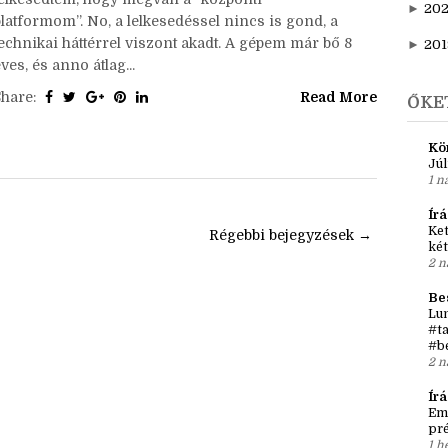
►
20
elyzetjelentés óta:Akkor ugye bejelentettem, hogy
►
202
elindítottam YT-on az írói vlogomat, és nagyon
lelkesedtem, hogy megvan a “központi
►
20
platformom”. No, a lelkesedéssel nincs is gond, a
technikai háttérrel viszont akadt. A gépem már bő 8
►
201
ves, és anno átlag...
Share:
Read More
ŐKE
Kö
Júl
1 n
Írá
Ket
l
Régebbi bejegyzések →
két
2 n
Be
Lun
#ta
#b
2 n