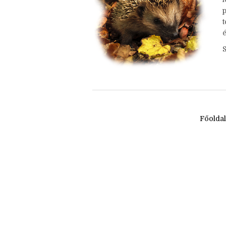
h
é
Főolda