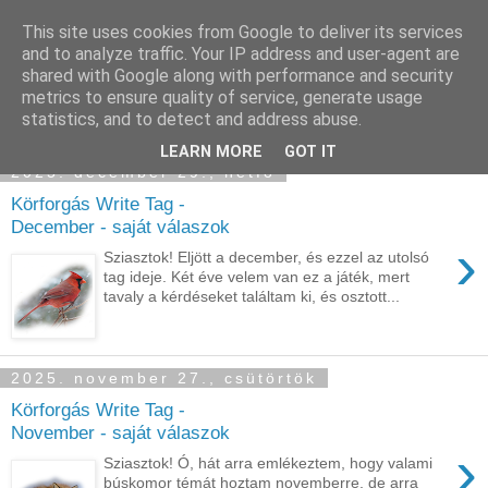
This site uses cookies from Google to deliver its services
Sümegi Emília -
and to analyze traffic. Your IP address and user-agent are
shared with Google along with performance and security
Tintaszerkezetek
metrics to ensure quality of service, generate usage
statistics, and to detect and address abuse.
LEARN MORE
GOT IT
2025. december 29., hétfő
Körforgás Write Tag -
December - saját válaszok
›
Sziasztok! Eljött a december, és ezzel az utolsó
tag ideje. Két éve velem van ez a játék, mert
tavaly a kérdéseket találtam ki, és osztott...
2025. november 27., csütörtök
Körforgás Write Tag -
November - saját válaszok
›
Sziasztok! Ó, hát arra emlékeztem, hogy valami
búskomor témát hoztam novemberre, de arra