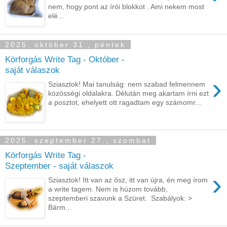
nem, hogy pont az írói blokkot . Ami nekem most
elé...
2025. október 31., péntek
Körforgás Write Tag - Október -
saját válaszok
›
Sziasztok! Mai tanulság: nem szabad felmennem
közösségi oldalakra. Délután meg akartam írni ezt
a posztot, ehelyett ott ragadtam egy számomr...
2025. szeptember 27., szombat
Körforgás Write Tag -
Szeptember - saját válaszok
›
Sziasztok! Itt van az ősz, itt van újra, én meg írom
a write tagem. Nem is húzom tovább,
szeptemberi szavunk a Szüret. Szabályok: >
Bárm...