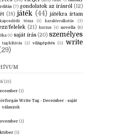
KÉK
is
(6)
beszámoló
(6)
ceruzanyomok
(6)
erces
(13)
életjel
(23)
fantasy
fanfic
(1)
gondolatok az írásról
(12)
rdítás
(7)
játék
(44)
ét
(18)
játékra írtam
kapcsolódó téma
(4)
karakteralkotás
(3)
zz/felelek
(21)
novella
(6)
kurzus
(4)
személyes
saját írás
(20)
tika
(4)
write
világépítés
(5)
tag/kihívás
(2)
(29)
HÍVUM
25
(21)
ecember
(1)
örforgás Write Tag - December - saját
válaszok