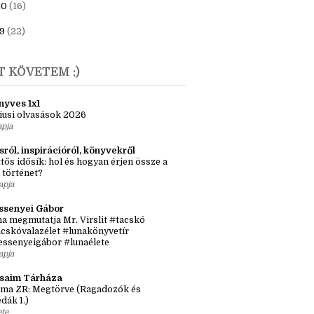
23
(6)
1
(7)
20
(16)
9
(22)
T KÖVETEM :)
nyves 1x1
iusi olvasások 2026
apja
sról, inspirációról, könyvekről
tős idősík: hol és hogyan érjen össze a
 történet?
apja
ssenyei Gábor
a megmutatja Mr. Virslit #tacskó
cskóvalazélet #lunakönyvetír
essenyeigábor #lunaélete
apja