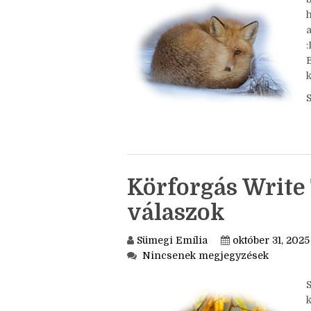
Nincsenek megjegyzések
a
k
Körforgás Write 
válaszok
Sümegi Emília
október 31, 2025
Nincsenek megjegyzések