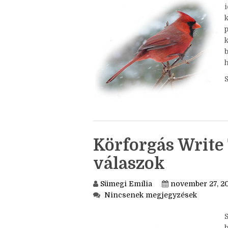
Nincsenek megjegyzések
S
i
k
h
Körforgás Write 
válaszok
Sümegi Emília
november 27, 2