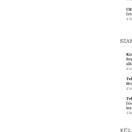
Ír
Em
pré
1 h
Ci
Író
4 h
SZA
Ko
Reg
al
2 n
Teh
Mo
2 n
Te
Írn
les