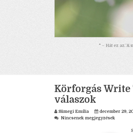
" – Hát ez az. A
Körforgás Write 
válaszok
Sümegi Emília
december 29, 2