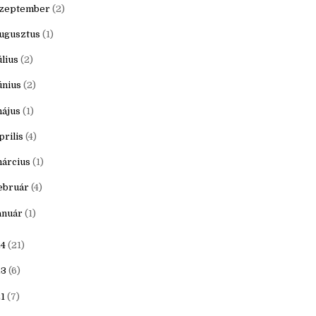
ovember
(1)
któber
(1)
zeptember
(2)
ugusztus
(1)
úlius
(2)
únius
(2)
ájus
(1)
prilis
(4)
árcius
(1)
ebruár
(4)
anuár
(1)
4
(21)