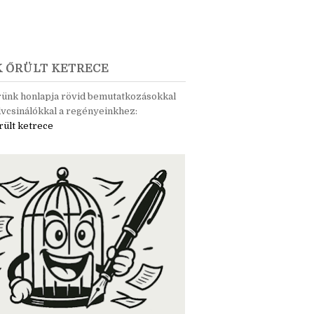
K ŐRÜLT KETRECE
rünk honlapja rövid bemutatkozásokkal
vcsinálókkal a regényeinkhez:
rült ketrece