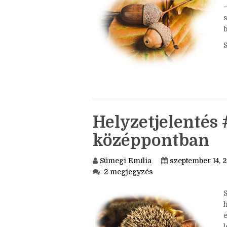
S
b
Helyzetjelentés 
középpontban
Sümegi Emília
szeptember 14, 
2 megjegyzés