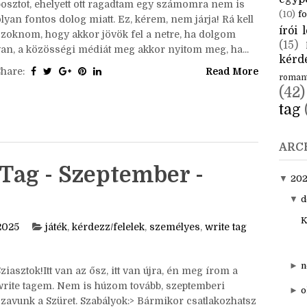
CÍM
Sziasztok!Mai tanulság: nem szabad felmennem
aktuál
közösségi oldalakra. Délután meg akartam írni ezt a
egyp
posztot, ehelyett ott ragadtam egy számomra nem is
(10)
fo
lyan fontos dolog miatt. Ez, kérem, nem járja! Rá kell
írói l
szoknom, hogy akkor jövök fel a netre, ha dolgom
(15)
van, a közösségi médiát meg akkor nyitom meg, ha...
kérde
Share:
Read More
roman
(42)
tag
ARC
Tag - Szeptember -
▼
20
▼
d
K
2025
játék
,
kérdezz/felelek
,
személyes
,
write tag