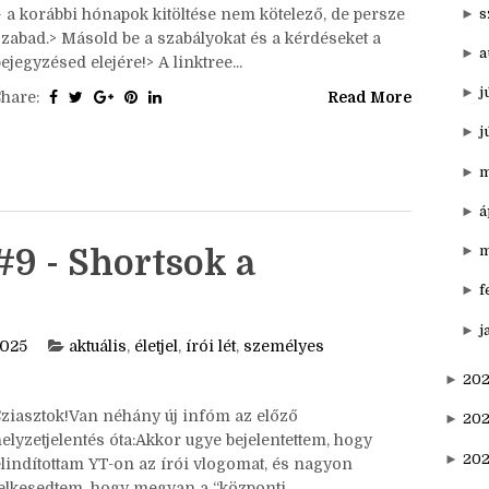
►
n
ziasztok!Itt van az ősz, itt van újra, én meg írom a
write tagem. Nem is húzom tovább, szeptemberi
►
o
szavunk a Szüret. Szabályok:> Bármikor csatlakozhatsz
►
s
– a korábbi hónapok kitöltése nem kötelező, de persze
szabad.> Másold be a szabályokat és a kérdéseket a
►
a
ejegyzésed elejére!> A linktree...
►
j
Share:
Read More
►
j
►
m
►
á
►
m
#9 - Shortsok a
►
f
►
j
2025
aktuális
,
életjel
,
írói lét
,
személyes
►
202
Sziasztok!Van néhány új infóm az előző