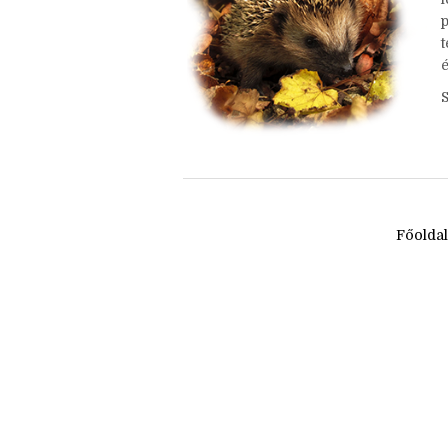
h
é
Főolda