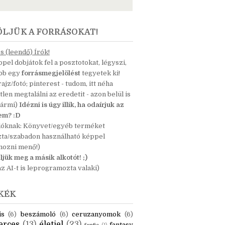
ÖLJÜK A FORRÁSOKAT!
 (leendő) Írók!
pel dobjátok fel a posztotokat, légyszi,
ább egy
forrásmegjelölést
tegyetek ki!
 rajz/fotó; pinterest - tudom, itt néha
tlen megtalálni az eredetit - azon belül is
bármi)
Idézni is úgy illik, ha odaírjuk az
nem? :D
dóknak: Könyvet/egyéb terméket
zta/szabadon használható képpel
mozni menő!)
ljük meg a másik alkotót! ;)
z AI-t is leprogramozta valaki)