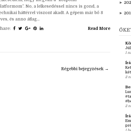
►
20
elyzetjelentés óta:Akkor ugye bejelentettem, hogy
►
202
elindítottam YT-on az írói vlogomat, és nagyon
lelkesedtem, hogy megvan a “központi
►
20
platformom”. No, a lelkesedéssel nincs is gond, a
technikai háttérrel viszont akadt. A gépem már bő 8
►
201
ves, és anno átlag...
Share:
Read More
ŐKE
Kö
Júl
1 n
Írá
Ket
l
Régebbi bejegyzések →
két
2 n
Be
Lun
#ta
#b
2 n