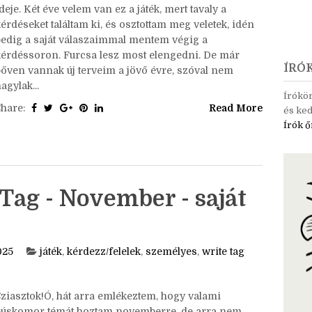
ziasztok!Eljött a december, és ezzel az utolsó tag
deje. Két éve velem van ez a játék, mert tavaly a
érdéseket találtam ki, és osztottam meg veletek, idén
pedig a saját válaszaimmal mentem végig a
kérdéssoron. Furcsa lesz most elengedni. De már
ÍRÓ
bőven vannak új terveim a jövő évre, szóval nem
agylak...
Írókö
Share:
Read More
és ked
Írók ő
Tag - November - saját
025
játék
,
kérdezz/felelek
,
személyes
,
write tag