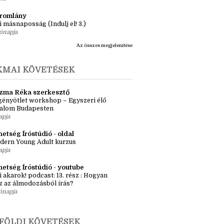
ásaim Tárháza
ma ZR: Megtörve (Ragadozók és
dák 1.)
ete
tromlány
i másnaposság (Indulj el! 3.)
ónapja
Az összes megjelenítése
KMAI KÖVETÉSEK
zma Réka szerkesztő
ényötlet workshop – Egyszeri élő
kalom Budapesten
apja
etség Íróstúdió - oldal
dern Young Adult kurzus
apja
hetség Íróstúdió - youtube
i akarok! podcast: 13. rész : Hogyan
z az álmodozásból írás?