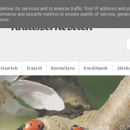
eliver its services and to analyze traffic. Your IP address and 
ormance and security metrics to ensure quality of service, gene
buse.
- Tintaszerkezetek
rténetek
Írásról
Személyes
Fordítások
Játék