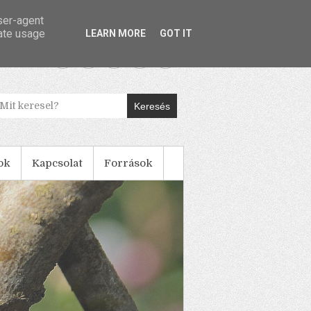
user-agent
rate usage
LEARN MORE
GOT IT
Keresés
ok
Kapcsolat
Források