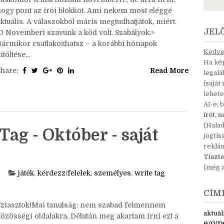
Sziasztok!Ó, hát arra emlékeztem, hogy valami
búskomor témát hoztam novemberre, de arra nem,
hogy pont az írói blokkot. Ami nekem most eléggé
ktuális. A válaszokból máris megtudhatjátok, miért.
JEL
:D Novemberi szavunk a köd volt. Szabályok:>
Bármikor csatlakozhatsz – a korábbi hónapok
Kedves
itöltése...
Ha kép
Share:
Read More
legal
(saját
lehete
AI-e; 
írót, 
(Hala
Tag - Október - saját
jogtis
reklá
Tiszte
(még a
játék
,
kérdezz/felelek
,
személyes
,
write tag