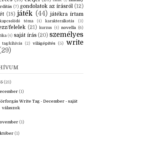
KÉK
is
(6)
beszámoló
(6)
ceruzanyomok
(6)
erces
(13)
életjel
(23)
fantasy
fanfic
(1)
gondolatok az írásról
(12)
rdítás
(7)
játék
(44)
ét
(18)
játékra írtam
kapcsolódó téma
(4)
karakteralkotás
(3)
zz/felelek
(21)
novella
(6)
kurzus
(4)
személyes
saját írás
(20)
tika
(4)
write
világépítés
(5)
tag/kihívás
(2)
(29)
HÍVUM
25
(21)
ecember
(1)
örforgás Write Tag - December - saját
válaszok