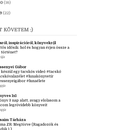
23
(6)
1
(7)
20
(16)
9
(22)
T KÖVETEM :)
sról, inspirációról, könyvekről
tős idősík: hol és hogyan érjen össze a
 történet?
rája
ssenyei Gábor
 készül egy tacskós videó #tacskó
cskóvalazélet #lunakönyvetír
essenyeigábor #lunaélete
apja
nyves 1x1
önyv 3 nap alatt, avagy elolasom a
lcom legrövidebb könyveit
apja