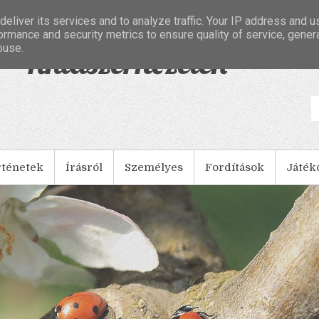
eliver its services and to analyze traffic. Your IP address and 
ormance and security metrics to ensure quality of service, gene
buse.
- Tintaszerkezetek
rténetek
Írásról
Személyes
Fordítások
Játék