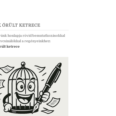
K ŐRÜLT KETRECE
rünk honlapja rövid bemutatkozásokkal
vcsinálókkal a regényeinkhez:
rült ketrece