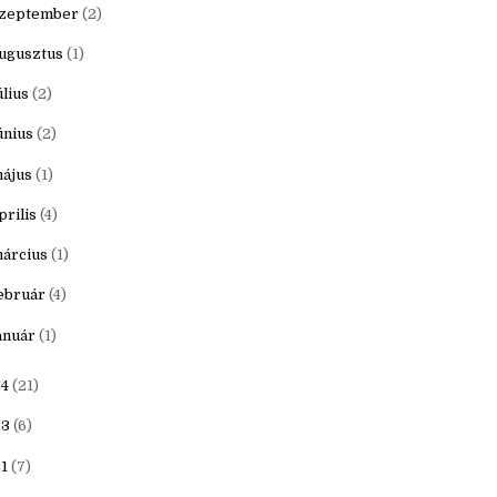
ovember
(1)
któber
(1)
zeptember
(2)
ugusztus
(1)
úlius
(2)
únius
(2)
ájus
(1)
prilis
(4)
árcius
(1)
ebruár
(4)
anuár
(1)
4
(21)