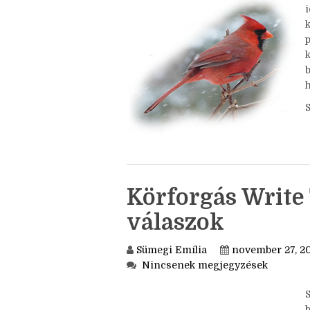
Nincsenek megjegyzések
S
i
k
h
Körforgás Write 
válaszok
Sümegi Emília
november 27, 2