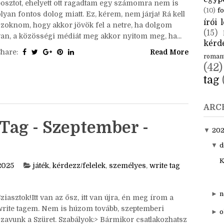
CÍM
Sziasztok!Mai tanulság: nem szabad felmennem
aktuál
közösségi oldalakra. Délután meg akartam írni ezt a
egyp
posztot, ehelyett ott ragadtam egy számomra nem is
(10)
fo
lyan fontos dolog miatt. Ez, kérem, nem járja! Rá kell
írói l
szoknom, hogy akkor jövök fel a netre, ha dolgom
(15)
van, a közösségi médiát meg akkor nyitom meg, ha...
kérde
Share:
Read More
roman
(42)
tag
ARC
Tag - Szeptember -
▼
20
▼
d
K
2025
játék
,
kérdezz/felelek
,
személyes
,
write tag