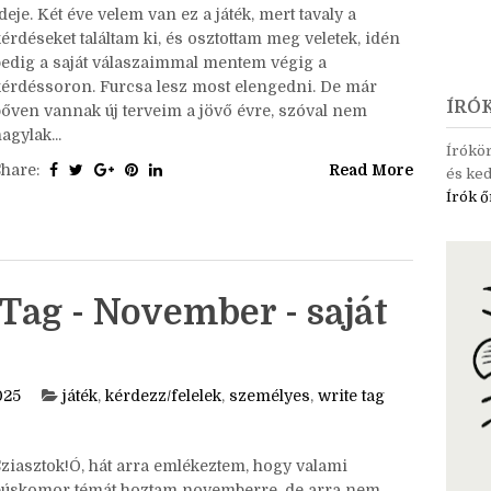
ziasztok!Eljött a december, és ezzel az utolsó tag
deje. Két éve velem van ez a játék, mert tavaly a
érdéseket találtam ki, és osztottam meg veletek, idén
pedig a saját válaszaimmal mentem végig a
kérdéssoron. Furcsa lesz most elengedni. De már
ÍRÓ
bőven vannak új terveim a jövő évre, szóval nem
agylak...
Írókö
Share:
Read More
és ked
Írók ő
Tag - November - saját
025
játék
,
kérdezz/felelek
,
személyes
,
write tag