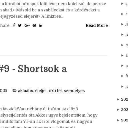
►
n
ziasztok!Itt van az ősz, itt van újra, én meg írom a
write tagem. Nem is húzom tovább, szeptemberi
►
o
szavunk a Szüret. Szabályok:> Bármikor csatlakozhatsz
►
s
– a korábbi hónapok kitöltése nem kötelező, de persze
szabad.> Másold be a szabályokat és a kérdéseket a
►
a
ejegyzésed elejére!> A linktree...
►
j
Share:
Read More
►
j
►
m
►
á
►
m
#9 - Shortsok a
►
f
►
j
2025
aktuális
,
életjel
,
írói lét
,
személyes
►
202
Sziasztok!Van néhány új infóm az előző