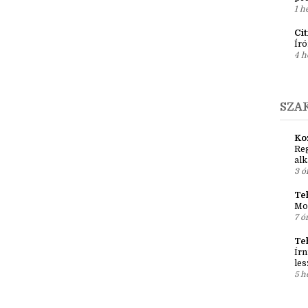
Ír
Em
pré
1 h
Ci
Író
4 h
SZA
Ko
Reg
al
3 ó
Teh
Mo
7 ó
Te
Írn