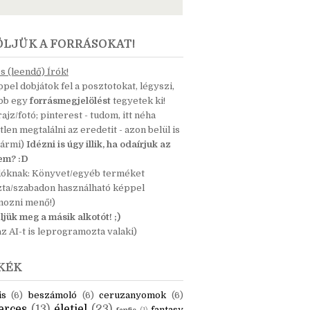
ÖLJÜK A FORRÁSOKAT!
 (leendő) Írók!
pel dobjátok fel a posztotokat, légyszi,
ább egy
forrásmegjelölést
tegyetek ki!
 rajz/fotó; pinterest - tudom, itt néha
tlen megtalálni az eredetit - azon belül is
bármi)
Idézni is úgy illik, ha odaírjuk az
nem? :D
dóknak: Könyvet/egyéb terméket
zta/szabadon használható képpel
mozni menő!)
ljük meg a másik alkotót! ;)
z AI-t is leprogramozta valaki)