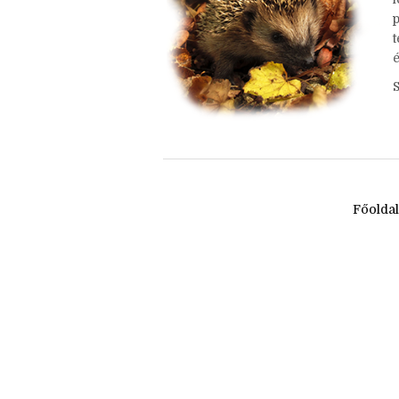
h
é
Főolda