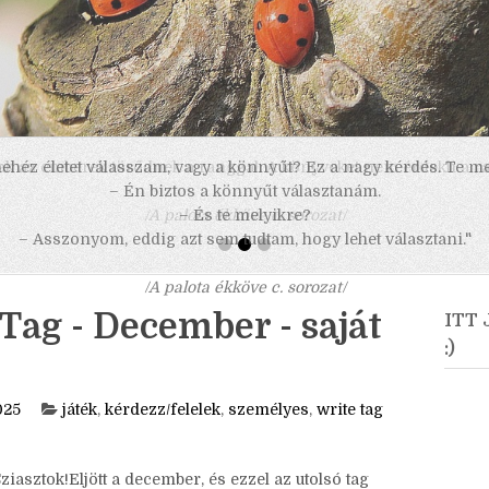
 nehéz életet válasszam, vagy a könnyűt? Ez a nagy kérdés. Te m
– Én biztos a könnyűt választanám.
– És te melyikre?
– Asszonyom, eddig azt sem tudtam, hogy lehet választani."
/A palota ékköve c. sorozat/
Tag - December - saját
ITT
:)
025
játék
,
kérdezz/felelek
,
személyes
,
write tag