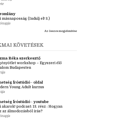
ásaim Tárháza
ma ZR: Megtörve (Ragadozók és
dák 1.)
ete
tromlány
i másnaposság (Indulj el! 3.)
ónapja
Az összes megjelenítése
KMAI KÖVETÉSEK
zma Réka szerkesztő
ényötlet workshop – Egyszeri élő
kalom Budapesten
rája
etség Íróstúdió - oldal
dern Young Adult kurzus
rája
hetség Íróstúdió - youtube
i akarok! podcast: 13. rész : Hogyan