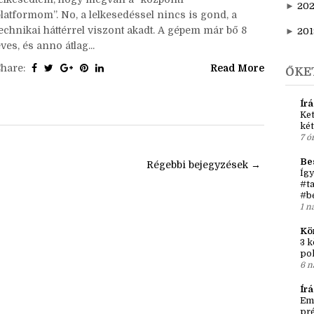
►
20
elyzetjelentés óta:Akkor ugye bejelentettem, hogy
►
202
elindítottam YT-on az írói vlogomat, és nagyon
lelkesedtem, hogy megvan a “központi
►
20
platformom”. No, a lelkesedéssel nincs is gond, a
technikai háttérrel viszont akadt. A gépem már bő 8
►
201
ves, és anno átlag...
Share:
Read More
ŐKE
Írá
Ket
két
7 ó
Be
l
Régebbi bejegyzések →
Így
#ta
#b
1 n
Kö
3 k
po
6 n