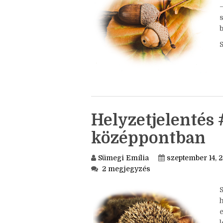
S
b
Helyzetjelentés 
középpontban
Sümegi Emília
szeptember 14, 
2 megjegyzés