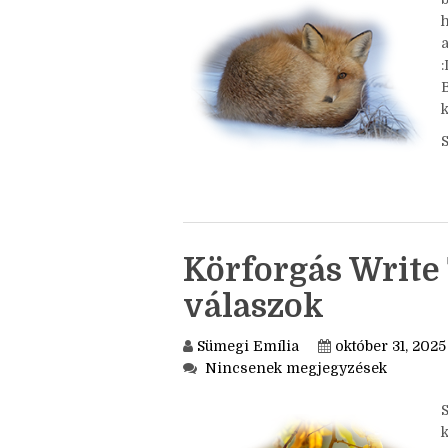
Nincsenek megjegyzések
a
k
Körforgás Write 
válaszok
Sümegi Emília
október 31, 2025
Nincsenek megjegyzések