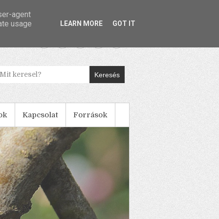
user-agent
rate usage
LEARN MORE
GOT IT
Keresés
ok
Kapcsolat
Források