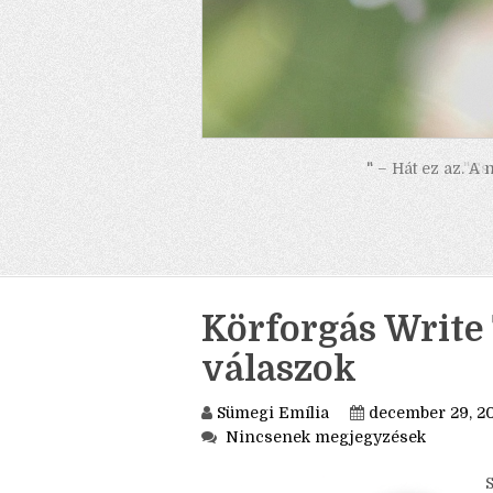
" – Hát ez az. A
Körforgás Write 
válaszok
Sümegi Emília
december 29, 2