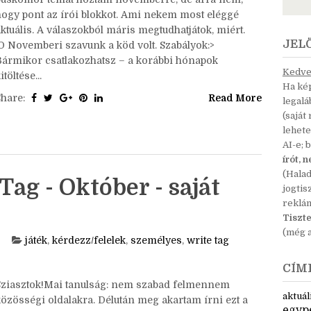
Sziasztok!Ó, hát arra emlékeztem, hogy valami
búskomor témát hoztam novemberre, de arra nem,
hogy pont az írói blokkot. Ami nekem most eléggé
ktuális. A válaszokból máris megtudhatjátok, miért.
JEL
:D Novemberi szavunk a köd volt. Szabályok:>
Bármikor csatlakozhatsz – a korábbi hónapok
Kedves
itöltése...
Ha kép
Share:
Read More
legal
(saját
lehete
AI-e; 
írót, 
(Hala
Tag - Október - saját
jogtis
reklá
Tiszte
(még a
játék
,
kérdezz/felelek
,
személyes
,
write tag