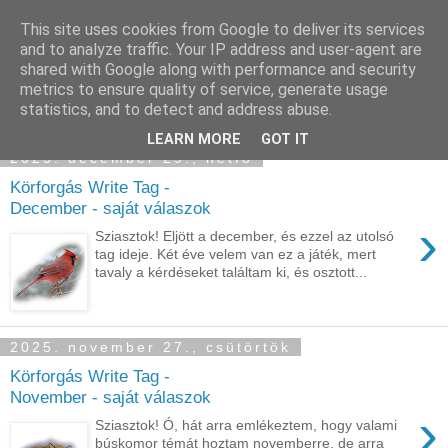
This site uses cookies from Google to deliver its services
Sümegi Emília -
and to analyze traffic. Your IP address and user-agent are
shared with Google along with performance and security
Tintaszerkezetek
metrics to ensure quality of service, generate usage
statistics, and to detect and address abuse.
LEARN MORE
GOT IT
2025. december 29., hétfő
Körforgás Write Tag -
December - saját válaszok
›
Sziasztok! Eljött a december, és ezzel az utolsó
tag ideje. Két éve velem van ez a játék, mert
tavaly a kérdéseket találtam ki, és osztott...
2025. november 27., csütörtök
Körforgás Write Tag -
November - saját válaszok
›
Sziasztok! Ó, hát arra emlékeztem, hogy valami
búskomor témát hoztam novemberre, de arra