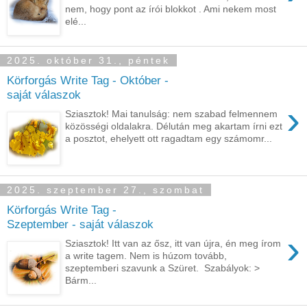
nem, hogy pont az írói blokkot . Ami nekem most
elé...
2025. október 31., péntek
Körforgás Write Tag - Október -
saját válaszok
›
Sziasztok! Mai tanulság: nem szabad felmennem
közösségi oldalakra. Délután meg akartam írni ezt
a posztot, ehelyett ott ragadtam egy számomr...
2025. szeptember 27., szombat
Körforgás Write Tag -
Szeptember - saját válaszok
›
Sziasztok! Itt van az ősz, itt van újra, én meg írom
a write tagem. Nem is húzom tovább,
szeptemberi szavunk a Szüret. Szabályok: >
Bárm...