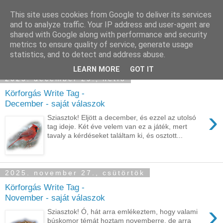
This site uses cookies from Google to deliver its services
Sümegi Emília -
and to analyze traffic. Your IP address and user-agent are
shared with Google along with performance and security
Tintaszerkezetek
metrics to ensure quality of service, generate usage
statistics, and to detect and address abuse.
LEARN MORE
GOT IT
2025. december 29., hétfő
Körforgás Write Tag -
December - saját válaszok
›
Sziasztok! Eljött a december, és ezzel az utolsó
tag ideje. Két éve velem van ez a játék, mert
tavaly a kérdéseket találtam ki, és osztott...
2025. november 27., csütörtök
Körforgás Write Tag -
November - saját válaszok
›
Sziasztok! Ó, hát arra emlékeztem, hogy valami
búskomor témát hoztam novemberre, de arra