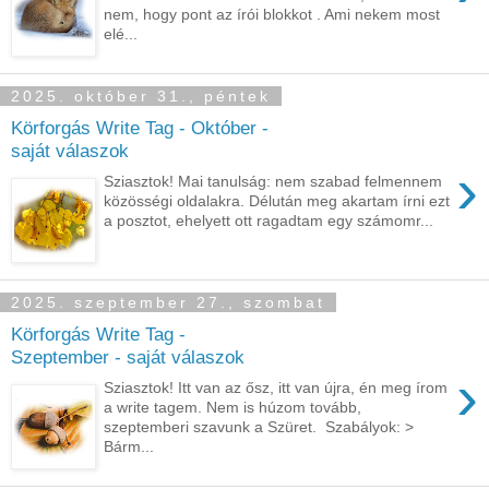
nem, hogy pont az írói blokkot . Ami nekem most
elé...
2025. október 31., péntek
Körforgás Write Tag - Október -
saját válaszok
›
Sziasztok! Mai tanulság: nem szabad felmennem
közösségi oldalakra. Délután meg akartam írni ezt
a posztot, ehelyett ott ragadtam egy számomr...
2025. szeptember 27., szombat
Körforgás Write Tag -
Szeptember - saját válaszok
›
Sziasztok! Itt van az ősz, itt van újra, én meg írom
a write tagem. Nem is húzom tovább,
szeptemberi szavunk a Szüret. Szabályok: >
Bárm...