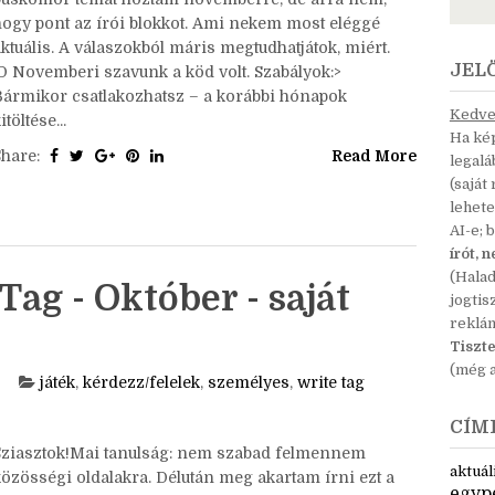
Sziasztok!Ó, hát arra emlékeztem, hogy valami
búskomor témát hoztam novemberre, de arra nem,
hogy pont az írói blokkot. Ami nekem most eléggé
ktuális. A válaszokból máris megtudhatjátok, miért.
JEL
:D Novemberi szavunk a köd volt. Szabályok:>
Bármikor csatlakozhatsz – a korábbi hónapok
Kedves
itöltése...
Ha kép
Share:
Read More
legal
(saját
lehete
AI-e; 
írót, 
(Hala
Tag - Október - saját
jogtis
reklá
Tiszte
(még a
játék
,
kérdezz/felelek
,
személyes
,
write tag