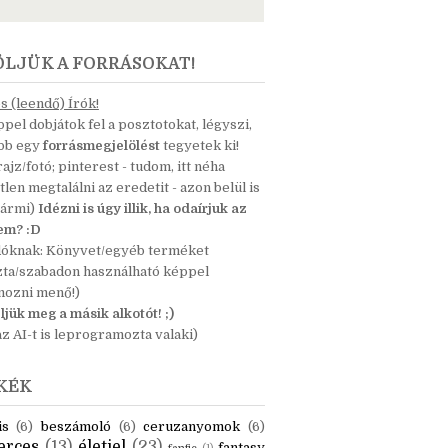
ÖLJÜK A FORRÁSOKAT!
 (leendő) Írók!
pel dobjátok fel a posztotokat, légyszi,
ább egy
forrásmegjelölést
tegyetek ki!
 rajz/fotó; pinterest - tudom, itt néha
tlen megtalálni az eredetit - azon belül is
bármi)
Idézni is úgy illik, ha odaírjuk az
nem? :D
dóknak: Könyvet/egyéb terméket
zta/szabadon használható képpel
mozni menő!)
ljük meg a másik alkotót! ;)
z AI-t is leprogramozta valaki)