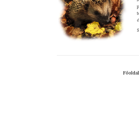
h
é
Főolda