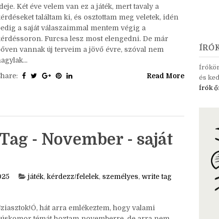
ziasztok!Eljött a december, és ezzel az utolsó tag
deje. Két éve velem van ez a játék, mert tavaly a
érdéseket találtam ki, és osztottam meg veletek, idén
pedig a saját válaszaimmal mentem végig a
kérdéssoron. Furcsa lesz most elengedni. De már
ÍRÓ
bőven vannak új terveim a jövő évre, szóval nem
agylak...
Írókö
Share:
Read More
és ked
Írók ő
Tag - November - saját
025
játék
,
kérdezz/felelek
,
személyes
,
write tag