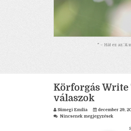
" – Hát ez az. A
Körforgás Write 
válaszok
Sümegi Emília
december 29, 2