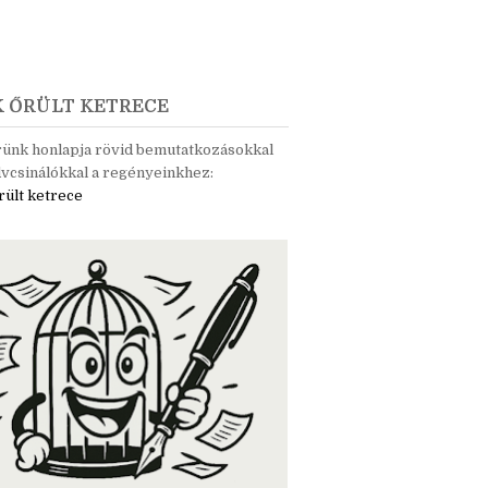
K ŐRÜLT KETRECE
rünk honlapja rövid bemutatkozásokkal
vcsinálókkal a regényeinkhez:
rült ketrece