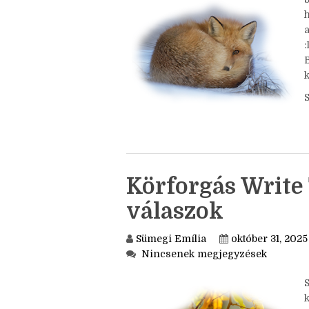
Nincsenek megjegyzések
a
k
Körforgás Write 
válaszok
Sümegi Emília
október 31, 2025
Nincsenek megjegyzések