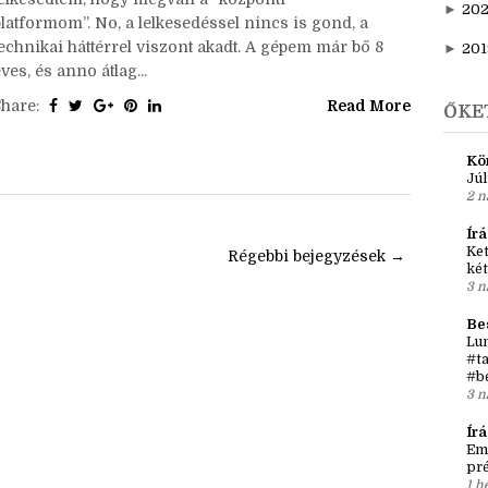
►
20
elyzetjelentés óta:Akkor ugye bejelentettem, hogy
►
202
elindítottam YT-on az írói vlogomat, és nagyon
lelkesedtem, hogy megvan a “központi
►
20
platformom”. No, a lelkesedéssel nincs is gond, a
technikai háttérrel viszont akadt. A gépem már bő 8
►
201
ves, és anno átlag...
Share:
Read More
ŐKE
Kö
Júl
2 n
Írá
Ket
l
Régebbi bejegyzések →
két
3 n
Be
Lun
#ta
#b
3 n