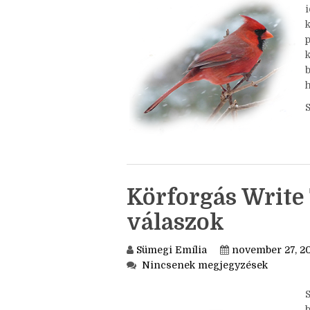
Nincsenek megjegyzések
S
i
k
h
Körforgás Write 
válaszok
Sümegi Emília
november 27, 2