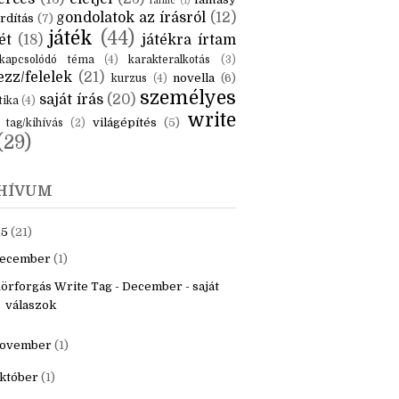
KÉK
is
(6)
beszámoló
(6)
ceruzanyomok
(6)
erces
(13)
életjel
(23)
fantasy
fanfic
(1)
gondolatok az írásról
(12)
rdítás
(7)
játék
(44)
ét
(18)
játékra írtam
kapcsolódó téma
(4)
karakteralkotás
(3)
zz/felelek
(21)
novella
(6)
kurzus
(4)
személyes
saját írás
(20)
tika
(4)
write
világépítés
(5)
tag/kihívás
(2)
(29)
HÍVUM
25
(21)
ecember
(1)
örforgás Write Tag - December - saját
válaszok