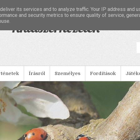
eliver its services and to analyze traffic. Your IP address and 
ormance and security metrics to ensure quality of service, gene
buse.
- Tintaszerkezetek
rténetek
Írásról
Személyes
Fordítások
Játék