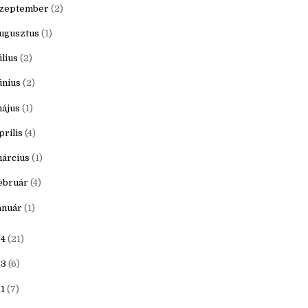
ovember
(1)
któber
(1)
zeptember
(2)
ugusztus
(1)
úlius
(2)
únius
(2)
ájus
(1)
prilis
(4)
árcius
(1)
ebruár
(4)
anuár
(1)
4
(21)