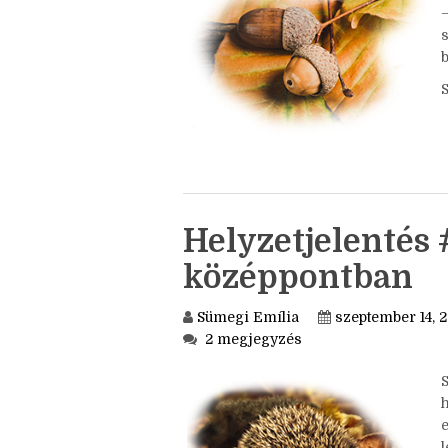
S
b
Helyzetjelentés 
középpontban
Sümegi Emília
szeptember 14, 
2 megjegyzés