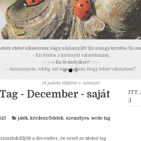
 nehéz életet válasszam, vagy a könnyűt? Ez a nagy kérdés. Te m
– Én biztos a könnyűt választanám.
– És te melyikre?
– Asszonyom, eddig azt sem tudtam, hogy lehet választani."
/A palota ékköve c. sorozat/
Tag - December - saját
ITT
:)
025
játék
,
kérdezz/felelek
,
személyes
,
write tag