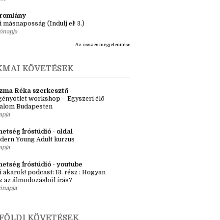
ásaim Tárháza
ma ZR: Megtörve (Ragadozók és
dák 1.)
ete
tromlány
i másnaposság (Indulj el! 3.)
ónapja
Az összes megjelenítése
KMAI KÖVETÉSEK
zma Réka szerkesztő
ényötlet workshop – Egyszeri élő
kalom Budapesten
apja
etség Íróstúdió - oldal
dern Young Adult kurzus
apja
hetség Íróstúdió - youtube
i akarok! podcast: 13. rész : Hogyan
z az álmodozásból írás?