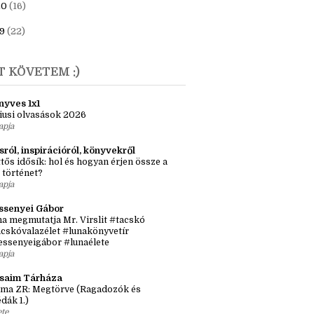
23
(6)
1
(7)
20
(16)
9
(22)
T KÖVETEM :)
nyves 1x1
iusi olvasások 2026
apja
sról, inspirációról, könyvekről
tős idősík: hol és hogyan érjen össze a
 történet?
apja
ssenyei Gábor
a megmutatja Mr. Virslit #tacskó
cskóvalazélet #lunakönyvetír
essenyeigábor #lunaélete
apja