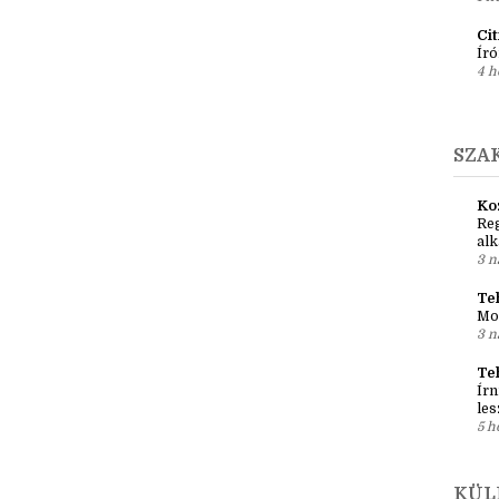
Ír
Em
pré
1 h
Ci
Író
4 h
SZA
Ko
Reg
al
3 n
Teh
Mo
3 n
Te
Írn
les