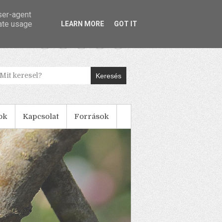
user-agent
rate usage
LEARN MORE
GOT IT
Keresés
ok
Kapcsolat
Források