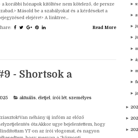
►
n
ziasztok!Itt van az ősz, itt van újra, én meg írom a
write tagem. Nem is húzom tovább, szeptemberi
►
o
szavunk a Szüret. Szabályok:> Bármikor csatlakozhatsz
►
s
– a korábbi hónapok kitöltése nem kötelező, de persze
szabad.> Másold be a szabályokat és a kérdéseket a
►
a
ejegyzésed elejére!> A linktree...
►
j
Share:
Read More
►
j
►
m
►
á
►
m
#9 - Shortsok a
►
f
►
j
2025
aktuális
,
életjel
,
írói lét
,
személyes
►
202
Sziasztok!Van néhány új infóm az előző