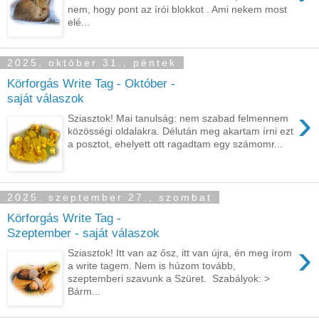
nem, hogy pont az írói blokkot . Ami nekem most
elé...
2025. október 31., péntek
Körforgás Write Tag - Október -
saját válaszok
›
Sziasztok! Mai tanulság: nem szabad felmennem
közösségi oldalakra. Délután meg akartam írni ezt
a posztot, ehelyett ott ragadtam egy számomr...
2025. szeptember 27., szombat
Körforgás Write Tag -
Szeptember - saját válaszok
›
Sziasztok! Itt van az ősz, itt van újra, én meg írom
a write tagem. Nem is húzom tovább,
szeptemberi szavunk a Szüret. Szabályok: >
Bárm...