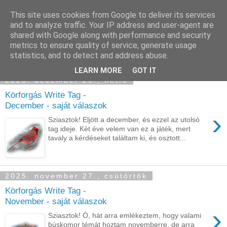
This site uses cookies from Google to deliver its services
Sümegi Emília -
and to analyze traffic. Your IP address and user-agent are
shared with Google along with performance and security
Tintaszerkezetek
metrics to ensure quality of service, generate usage
statistics, and to detect and address abuse.
LEARN MORE
GOT IT
2025. december 29., hétfő
Körforgás Write Tag -
December - saját válaszok
›
Sziasztok! Eljött a december, és ezzel az utolsó
tag ideje. Két éve velem van ez a játék, mert
tavaly a kérdéseket találtam ki, és osztott...
2025. november 27., csütörtök
Körforgás Write Tag -
November - saját válaszok
›
Sziasztok! Ó, hát arra emlékeztem, hogy valami
búskomor témát hoztam novemberre, de arra