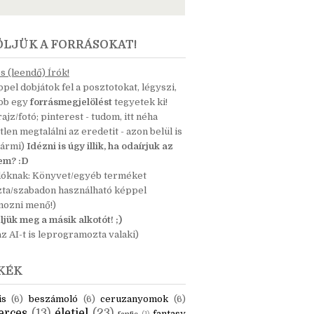
ÖLJÜK A FORRÁSOKAT!
 (leendő) Írók!
pel dobjátok fel a posztotokat, légyszi,
ább egy
forrásmegjelölést
tegyetek ki!
 rajz/fotó; pinterest - tudom, itt néha
tlen megtalálni az eredetit - azon belül is
bármi)
Idézni is úgy illik, ha odaírjuk az
nem? :D
dóknak: Könyvet/egyéb terméket
zta/szabadon használható képpel
mozni menő!)
ljük meg a másik alkotót! ;)
z AI-t is leprogramozta valaki)