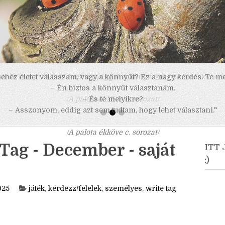
 nehéz életet válasszam, vagy a könnyűt? Ez a nagy kérdés. Te m
– Én biztos a könnyűt választanám.
– És te melyikre?
– Asszonyom, eddig azt sem tudtam, hogy lehet választani."
/A palota ékköve c. sorozat/
Tag - December - saját
ITT
:)
025
játék
,
kérdezz/felelek
,
személyes
,
write tag