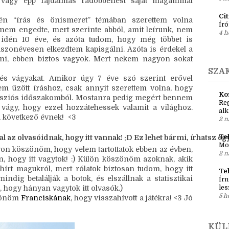
Ír
en az írásnak? 
Em
geket és barátokat, rengeteg kihullott hajszálat, ébren
pré
1 h
eli vagy épp fájdalmas rádöbbenést saját magammal
Ci
én “írás és önismeret” témában szerettem volna
Író
nem engedte, mert szerinte abból, amit leírunk, nem
4 h
idén 10 éve, és azóta tudom, hogy még többet is
uszonévesen elkezdtem kapisgálni. Azóta is érdekel a
zni, ebben biztos vagyok. Mert nekem nagyon sokat
SZA
 és vágyakat. Amikor úgy 7 éve szó szerint erővel
em űzött íráshoz, csak annyit szerettem volna, hogy
Ko
ssziós időszakomból. Mostanra pedig megért bennem
Reg
a vágy, hogy ezzel hozzátehessek valamit a világhoz.
al
a következő évnek! <3
2 n
Teh
z olvasóidnak, hogy itt vannak! :D Ez lehet bármi, írhatsz egy tö
Mo
yon köszönöm, hogy velem tartottatok ebben az évben,
2 n
án, hogy itt vagytok! :) Külön köszönöm azoknak, akik
hírt magukról, mert rólatok biztosan tudom, hogy itt
Te
mindig betalálják a botok, és elszállnak a statisztikai
Írn
 hogy hányan vagytok itt olvasók.)
les