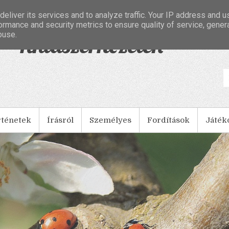
eliver its services and to analyze traffic. Your IP address and 
ormance and security metrics to ensure quality of service, gene
buse.
- Tintaszerkezetek
rténetek
Írásról
Személyes
Fordítások
Játék