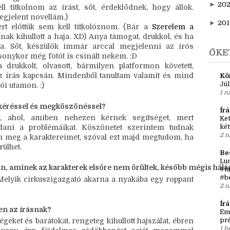
►
20
e a sors, és sokat tanultam ebből a sokszínűségből. 
rolni, így csak a mostani írókörömet, az 
Írók Őrült 
►
202
 másfél éve biztatjuk, olvassuk, segítjük egymást. 
 tagja lehetek!
►
20
titkolnom az írást, sőt, érdeklődnek, hogy állok. 
gjelent novellám.)
►
201
 előttük sem kell titkolóznom. (Bár a 
Szerelem a 
k kihullott a haja. XD) Anya támogat, drukkol, és ha 
a. Sőt, készülök immár arccal megjelenni az írós 
ŐKE
onykor még fotót is csinált nekem. :D 
drukkolt, olvasott, bármilyen platformon követett,
 az írás kapcsán. Mindenből tanultam valamit és mind
Kö
Júl
ói utamon. :)
1 n
a kéréssel és megköszönéssel?
Írá
t, ahol, amiben nehezen kérnek segítséget, mert
Ket
ni a problémáikat. Köszönetet szerintem tudnak
két
2 n
 meg a karaktereimet, szóval ezt majd megtudom, ha
rülhet.
Be
Lun
n, aminek az karakterek elsőre nem örültek, később mégis hálá
#ta
#b
 Melyik cirkuszigazgató akarna a nyakába egy roppant
2 n