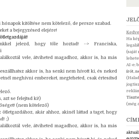
z, más platformra szánt) tartalom nélkül. És unatkozni
a
“Köszönöm!”
.
JEL
 hónapok kitöltése nem kötelező, de persze szabad.
eket a bejegyzésed elejére!
Kedves
ötletgazdáját
!
Ha kép
kkel jelezd, hogy tőle hoztad! --> Franciska,
legal
i
(saját
találkoztál vele, átviheted magadhoz, akkor is, ha más
lehete
AI-e; 
eszállhatsz akkor is, ha senki nem hívott ki, és neked
írót, 
retnél meghívni embereket, megteheted, csak értesítsd
(Hala
jogtis
reklá
lező.
Tiszte
 azt se felejtsd ki!)
(még a
etőséget! (nem kötelező)
tletgazdához, akár ahhoz, akinél láttad a taget, hogy