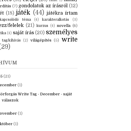
KÉK
is
(6)
beszámoló
(6)
ceruzanyomok
(6)
erces
(13)
életjel
(23)
fantasy
fanfic
(1)
gondolatok az írásról
(12)
rdítás
(7)
játék
(44)
ét
(18)
játékra írtam
kapcsolódó téma
(4)
karakteralkotás
(3)
zz/felelek
(21)
novella
(6)
kurzus
(4)
személyes
saját írás
(20)
tika
(4)
write
világépítés
(5)
tag/kihívás
(2)
(29)
HÍVUM
25
(21)
ecember
(1)
örforgás Write Tag - December - saját
válaszok