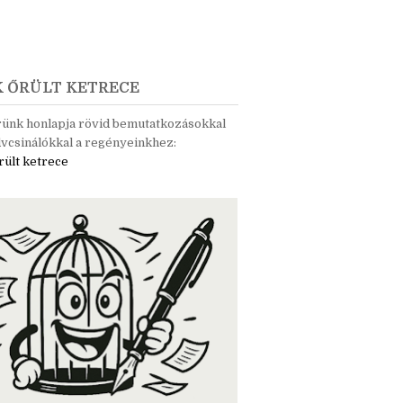
K ŐRÜLT KETRECE
rünk honlapja rövid bemutatkozásokkal
vcsinálókkal a regényeinkhez:
rült ketrece