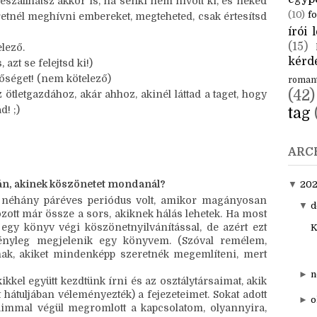
d! ;)
CÍM
találkoztál vele, átviheted magadhoz, akkor is, ha más
aktuál
egyp
eszállhatsz akkor is, ha senki nem hívott ki, és neked
(10)
fo
retnél meghívni embereket, megteheted, csak értesítsd
írói l
(15)
lező.
kérde
 azt se felejtsd ki!)
etőséget! (nem kötelező)
roman
(42)
tletgazdához, akár ahhoz, akinél láttad a taget, hogy
! ;)
tag
ARC
orán, akinek köszönetet mondanál?
▼
20
 néhány páréves periódus volt, amikor magányosan 
▼
d
ott már össze a sors, akiknek hálás lehetek. Ha most 
egy könyv végi köszönetnyilvánítással, de azért ezt 
K
ényleg megjelenik egy könyvem. (Szóval remélem, 
nak, akiket mindenképp szeretnék megemlíteni, mert 