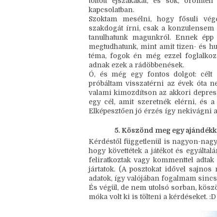
Mit köszönhetsz az életedb
Egy izgalmas hobbit, szuper ismeretsé
töltött éjszakákat, és sok, örömt
kapcsolatban.
Szoktam mesélni, hogy fősuli vég
szakdogát írni, csak a konzulensem 
tanulhatunk magunkról. Ennek épp 
megtudhatunk, mint amit tizen- és h
téma, fogok én még ezzel foglalko
adnak ezek a rádöbbenések.
Ó, és még egy fontos dolgot: célt
próbáltam visszatérni az évek óta n
valami kimozdítson az akkori depre
egy cél, amit szeretnék elérni, és 
Elképesztően jó érzés így nekivágni 
Köszönd meg egy ajándékkal a
Kérdéstől függetlenül is nagyon-nag
hogy követtétek a játékot és egyáltal
feliratkoztak vagy kommenttel adtak 
jártatok. (A posztokat idővel sajnos 
adatok, így valójában fogalmam sincs,