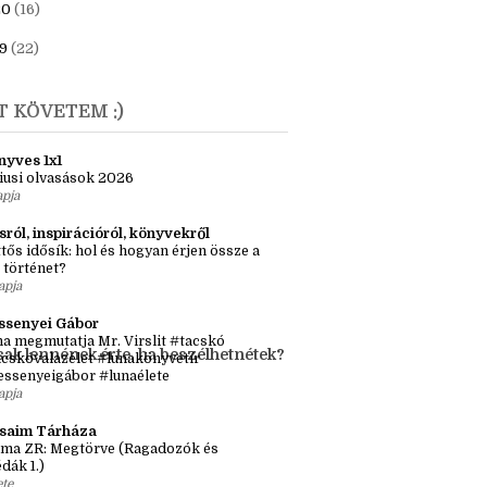
23
(6)
1
(7)
20
(16)
9
(22)
T KÖVETEM :)
nyves 1x1
iusi olvasások 2026
apja
sról, inspirációról, könyvekről
tős idősík: hol és hogyan érjen össze a
 történet?
apja
ssenyei Gábor
a megmutatja Mr. Virslit #tacskó
sak lennének érte, ha beszélhetnétek?
cskóvalazélet #lunakönyvetír
essenyeigábor #lunaélete
apja