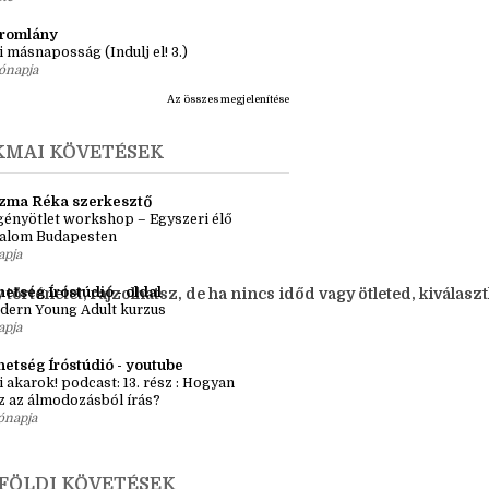
ásaim Tárháza
ma ZR: Megtörve (Ragadozók és
dák 1.)
ete
tromlány
i másnaposság (Indulj el! 3.)
ónapja
Az összes megjelenítése
KMAI KÖVETÉSEK
zma Réka szerkesztő
ényötlet workshop – Egyszeri élő
kalom Budapesten
apja
etség Íróstúdió - oldal
rténetet, rajzolhatsz, de ha nincs időd vagy ötleted, kiválasztha
dern Young Adult kurzus
apja
hetség Íróstúdió - youtube
i akarok! podcast: 13. rész : Hogyan
z az álmodozásból írás?