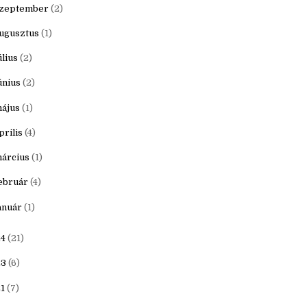
ovember
(1)
któber
(1)
zeptember
(2)
ugusztus
(1)
úlius
(2)
únius
(2)
ájus
(1)
prilis
(4)
árcius
(1)
ebruár
(4)
anuár
(1)
4
(21)