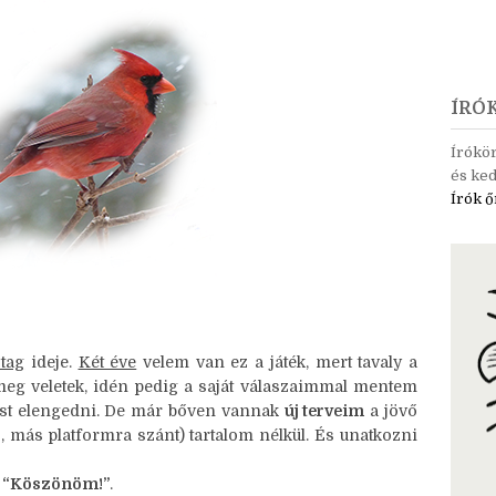
ÍRÓ
Írókö
és ked
Írók ő
 tag
ideje.
Két éve
velem van ez a játék, mert tavaly a
 meg veletek, idén pedig a saját válaszaimmal mentem
ost elengedni. De már bőven vannak
új terveim
a jövő