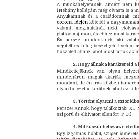
érdeklődésű írótársakkal hozott össz
Hosszú lenne minden csoportot felso
Ketrecét
 említem meg, akikkel immár
Szuper, hogy egy ilyen támogató csapat
A munkahelyemnek, amiért nem kell 
(Néhány kollégám még olvasta is a me
Anyukámnak és a családomnak, mert
corona idején
 kötettől a nagymamámna
valamit megmutatnék neki, elolvass
platformajimon, és ehhez most karács
És persze mindenkinek, aki valaha 
segített és főleg beszélgetett velem
hozzátett ahhoz, ahol most tartok az ír
Hogy állnak a karaktereid 
Mindkettejüknek van olyan helyze
mindenáron maguk akarják megolda
mondani, de én írás közben ismerem
olyan helyzetbe kerülnek, ahol ez kide
Történt olyasmi a sztoridba
Persze! Annak, hogy találkoztak! XD
szigorú és elhivatott ellenőrt…? O:)