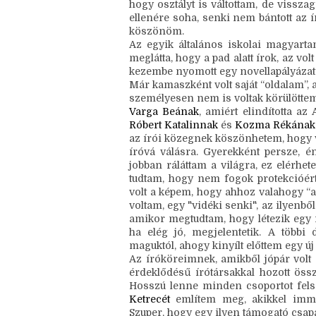
Elsőként a gyerekkori barátnőimet, aki
órákon a pad alatt olvasták (és a füze
ez a korai közösség. Az osztálytárs
hogy osztályt is váltottam, de vissza
ellenére soha, senki nem bántott az ír
köszönöm.
Az egyik általános iskolai magyarta
meglátta, hogy a pad alatt írok, az vol
kezembe nyomott egy novellapályázati
Már kamaszként volt saját “oldalam”, 
személyesen nem is voltak körülöttem 
Varga Beának
Róbert Katalinnak
 és 
Kozma Rékának
az írói közegnek köszönhetem, hogy va
íróvá válásra. Gyerekként persze, é
jobban ráláttam a világra, ez elérhet
tudtam, hogy nem fogok protekcióért
volt a képem, hogy ahhoz valahogy “a 
voltam, egy "vidéki senki", az ilyenbő
amikor megtudtam, hogy létezik egy r
ha elég jó, megjelentetik. A többi
maguktól, ahogy kinyílt előttem egy új 
Az íróköreimnek, amikből jópár volt 