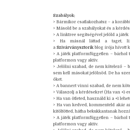
évre, szóval nem hagylak titeket (iga
se fogok, az biztos. :D
Nézzük a decemberi szavunkat, ami 
Szabályok:
> Bármikor csatlakozhatsz – a korábbi
> Másold be a szabályokat és a kérdés
> A linktree segítségével jelöld a játék
> Ha másnál láttad a taget, lin
a
Szivárványsztorik
blog írója hívott k
> A játék platformfüggetlen – bárhol 
platformon vagy aktív.
> Jelölni szabad, de nem kötelező – b
sem kell másokat jelölnöd. De ha sze
őket.
> A bannert vinni szabad, de nem köte
> Válaszolj a kérdésekre! (Ha van +1-es,
> Ha van ötleted, használd ki a +1 leh
> Ha van kedved, kommenteld akár az ö