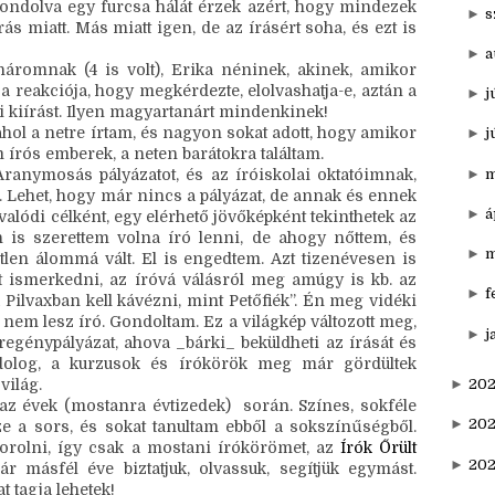
►
n
kkel együtt kezdtünk írni és az osztálytársaimat, akik 
t hátuljában véleményezték) a fejezeteimet. Sokat adott 
►
o
aimmal végül megromlott a kapcsolatom, olyannyira, 
gondolva egy furcsa hálát érzek azért, hogy mindezek 
►
s
ás miatt. Más miatt igen, de az írásért soha, és ezt is 
►
a
náromnak (4 is volt), Erika néninek, akinek, amikor 
t a reakciója, hogy megkérdezte, elolvashatja-e, aztán a 
►
j
 kiírást. Ilyen magyartanárt mindenkinek!
ahol a netre írtam, és nagyon sokat adott, hogy amikor 
►
j
írós emberek, a neten barátokra találtam.
, amiért elindította az Aranymosás pályázatot, és az íróiskolai oktatóimnak, 
►
m
. Lehet, hogy már nincs a pályázat, de annak és ennek 
►
á
lódi célként, egy elérhető jövőképként tekinthetek az 
n is szerettem volna író lenni, de ahogy nőttem, és 
►
m
etlen álommá vált. El is engedtem. Azt tizenévesen is 
 ismerkedni, az íróvá válásról meg amúgy is kb. az 
►
f
Pilvaxban kell kávézni, mint Petőfiék”. Én meg vidéki 
l nem lesz író. Gondoltam. Ez a világkép változott meg, 
►
j
egénypályázat, ahova _bárki_ beküldheti az írását és 
 dolog, a kurzusok és írókörök meg már gördültek 
világ.
►
202
az évek (mostanra évtizedek)  során. Színes, sokféle 