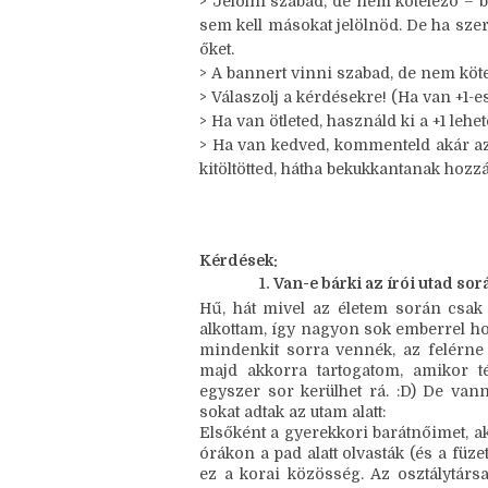
kitöltötted, hátha bekukkantanak hozzá
> A játék platformfüggetlen – bárhol 
platformon vagy aktív.
> Jelölni szabad, de nem kötelező – b
sem kell másokat jelölnöd. De ha sze
őket.
> A bannert vinni szabad, de nem köte
> Válaszolj a kérdésekre! (Ha van +1-es,
> Ha van ötleted, használd ki a +1 leh
> Ha van kedved, kommenteld akár az ö
kitöltötted, hátha bekuk
kantanak hozzád
Kérdések:
Van-e bárki az írói utad s
Hű, hát mivel az életem során csak
alkottam, így nagyon sok emberrel hoz
mindenkit sorra vennék, az felérne 
majd akkorra tartogatom, amikor t
egyszer sor kerülhet rá. :D) De van
sokat adtak az utam alatt: