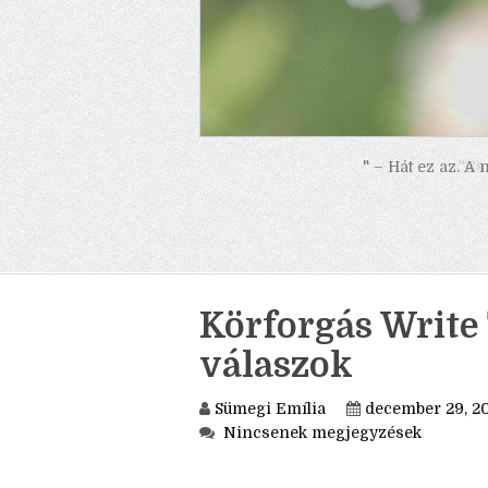
" – Hát ez az. A
Körforgás Write 
válaszok
Sümegi Emília
december 29, 2