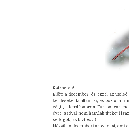
Nincsenek megjegyzések
Sziasztok!
Eljött a december, és ezzel
az utolsó
kérdéseket találtam ki, és osztottam
végig a kérdéssoron. Furcsa lesz m