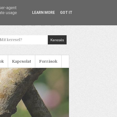
user-agent
rate usage
LEARN MORE
GOT IT
Keresés
ok
Kapcsolat
Források