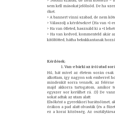
kitöltötted, hátha bekukkantanak hozzá
> A játék platformfüggetlen – bárhol 
platformon vagy aktív.
> Jelölni szabad, de nem kötelező – b
sem kell másokat jelölnöd. De ha sze
őket.
> A bannert vinni szabad, de nem köte
> Válaszolj a kérdésekre! (Ha van +1-es,
> Ha van ötleted, használd ki a +1 leh
> Ha van kedved, kommenteld akár az ö
kitöltötted, hátha bekuk
kantanak hozzád
Kérdések:
Van-e bárki az írói utad s
Hű, hát mivel az életem során csak
alkottam, így nagyon sok emberrel hoz
mindenkit sorra vennék, az felérne 
majd akkorra tartogatom, amikor t
egyszer sor kerülhet rá. :D) De van
sokat adtak az utam alatt: