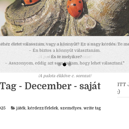
 nehéz életet válasszam, vagy a könnyűt? Ez a nagy kérdés. Te m
– Én biztos a könnyűt választanám.
– És te melyikre?
– Asszonyom, eddig azt sem tudtam, hogy lehet választani."
/A palota ékköve c. sorozat/
Tag - December - saját
ITT
:)
025
játék
,
kérdezz/felelek
,
személyes
,
write tag