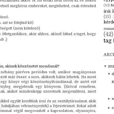
d! ;)
CÍM
találkoztál vele, átviheted magadhoz, akkor is, ha más
aktuál
egyp
eszállhatsz akkor is, ha senki nem hívott ki, és neked
(10)
fo
retnél meghívni embereket, megteheted, csak értesítsd
írói l
(15)
lező.
kérde
 azt se felejtsd ki!)
etőséget! (nem kötelező)
roman
(42)
tletgazdához, akár ahhoz, akinél láttad a taget, hogy
! ;)
tag
ARC
orán, akinek köszönetet mondanál?
▼
20
 néhány páréves periódus volt, amikor magányosan 
▼
d
ott már össze a sors, akiknek hálás lehetek. Ha most 
egy könyv végi köszönetnyilvánítással, de azért ezt 
K
ényleg megjelenik egy könyvem. (Szóval remélem, 
nak, akiket mindenképp szeretnék megemlíteni, mert 