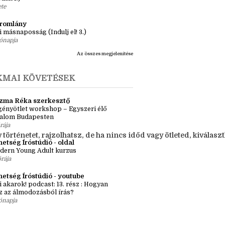
ásaim Tárháza
ma ZR: Megtörve (Ragadozók és
dák 1.)
ete
tromlány
i másnaposság (Indulj el! 3.)
ónapja
Az összes megjelenítése
KMAI KÖVETÉSEK
zma Réka szerkesztő
ényötlet workshop – Egyszeri élő
kalom Budapesten
rája
rténetet, rajzolhatsz, de ha nincs időd vagy ötleted, kiválasztha
etség Íróstúdió - oldal
dern Young Adult kurzus
órája
hetség Íróstúdió - youtube
i akarok! podcast: 13. rész : Hogyan