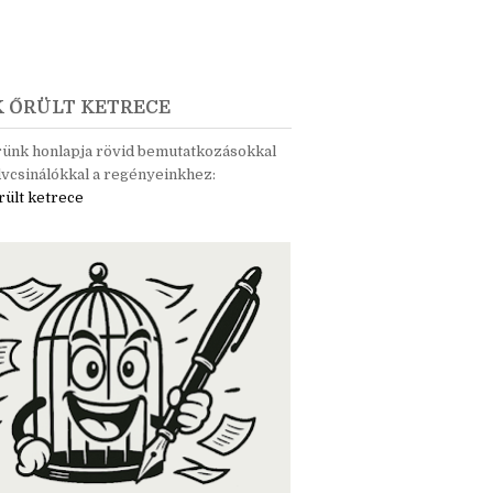
K ŐRÜLT KETRECE
rünk honlapja rövid bemutatkozásokkal
vcsinálókkal a regényeinkhez:
rült ketrece