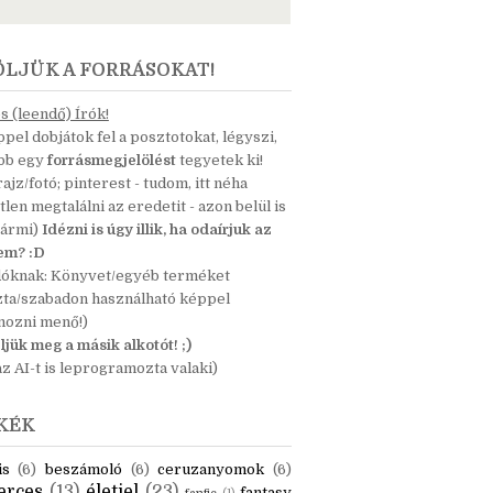
ÖLJÜK A FORRÁSOKAT!
 (leendő) Írók!
pel dobjátok fel a posztotokat, légyszi,
ább egy
forrásmegjelölést
tegyetek ki!
 rajz/fotó; pinterest - tudom, itt néha
tlen megtalálni az eredetit - azon belül is
bármi)
Idézni is úgy illik, ha odaírjuk az
nem? :D
dóknak: Könyvet/egyéb terméket
zta/szabadon használható képpel
mozni menő!)
ljük meg a másik alkotót! ;)
z AI-t is leprogramozta valaki)