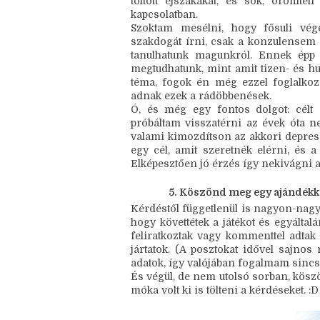
Mit köszönhetsz az életedb
Egy izgalmas hobbit, szuper ismeretsé
töltött éjszakákat, és sok, örömt
kapcsolatban.
Szoktam mesélni, hogy fősuli vég
szakdogát írni, csak a konzulensem 
tanulhatunk magunkról. Ennek épp 
megtudhatunk, mint amit tizen- és h
téma, fogok én még ezzel foglalko
adnak ezek a rádöbbenések.
Ó, és még egy fontos dolgot: célt
próbáltam visszatérni az évek óta n
valami kimozdítson az akkori depre
egy cél, amit szeretnék elérni, és 
Elképesztően jó érzés így nekivágni 
Köszönd meg egy ajándékkal a
Kérdéstől függetlenül is nagyon-nag
hogy követtétek a játékot és egyáltal
feliratkoztak vagy kommenttel adtak 
jártatok. (A posztokat idővel sajnos 
adatok, így valójában fogalmam sincs,