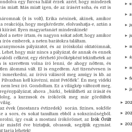
►
n
kkel együtt kezdtünk írni és az osztálytársaimat, akik 
t hátuljában véleményezték) a fejezeteimet. Sokat adott 
►
o
aimmal végül megromlott a kapcsolatom, olyannyira, 
gondolva egy furcsa hálát érzek azért, hogy mindezek 
►
s
ás miatt. Más miatt igen, de az írásért soha, és ezt is 
►
a
náromnak (4 is volt), Erika néninek, akinek, amikor 
t a reakciója, hogy megkérdezte, elolvashatja-e, aztán a 
►
j
 kiírást. Ilyen magyartanárt mindenkinek!
ahol a netre írtam, és nagyon sokat adott, hogy amikor 
►
j
írós emberek, a neten barátokra találtam.
, amiért elindította az Aranymosás pályázatot, és az íróiskolai oktatóimnak, 
►
m
. Lehet, hogy már nincs a pályázat, de annak és ennek 
►
á
lódi célként, egy elérhető jövőképként tekinthetek az 
n is szerettem volna író lenni, de ahogy nőttem, és 
►
m
etlen álommá vált. El is engedtem. Azt tizenévesen is 
 ismerkedni, az íróvá válásról meg amúgy is kb. az 
►
f
Pilvaxban kell kávézni, mint Petőfiék”. Én meg vidéki 
l nem lesz író. Gondoltam. Ez a világkép változott meg, 
►
j
egénypályázat, ahova _bárki_ beküldheti az írását és 
 dolog, a kurzusok és írókörök meg már gördültek 
világ.
►
202
az évek (mostanra évtizedek)  során. Színes, sokféle 