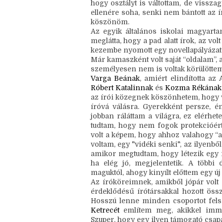
Elsőként a gyerekkori barátnőimet, aki
órákon a pad alatt olvasták (és a füze
ez a korai közösség. Az osztálytárs
hogy osztályt is váltottam, de vissza
ellenére soha, senki nem bántott az ír
köszönöm.
Az egyik általános iskolai magyarta
meglátta, hogy a pad alatt írok, az vol
kezembe nyomott egy novellapályázati
Már kamaszként volt saját “oldalam”, 
személyesen nem is voltak körülöttem 
Varga Beának
Róbert Katalinnak
 és 
Kozma Rékának
az írói közegnek köszönhetem, hogy va
íróvá válásra. Gyerekként persze, é
jobban ráláttam a világra, ez elérhet
tudtam, hogy nem fogok protekcióért
volt a képem, hogy ahhoz valahogy “a 
voltam, egy "vidéki senki", az ilyenbő
amikor megtudtam, hogy létezik egy r
ha elég jó, megjelentetik. A többi
maguktól, ahogy kinyílt előttem egy új 
Az íróköreimnek, amikből jópár volt 