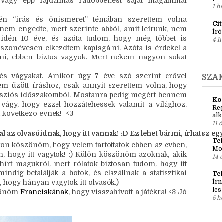
en az írásnak? 
Ír
geket és barátokat, rengeteg kihullott hajszálat, ébren
Em
pré
eli vagy épp fájdalmas rádöbbenést saját magammal
1 h
én “írás és önismeret” témában szerettem volna
Ci
nem engedte, mert szerinte abból, amit leírunk, nem
Író
idén 10 éve, és azóta tudom, hogy még többet is
4 h
uszonévesen elkezdtem kapisgálni. Azóta is érdekel a
zni, ebben biztos vagyok. Mert nekem nagyon sokat
 és vágyakat. Amikor úgy 7 éve szó szerint erővel
SZA
em űzött íráshoz, csak annyit szerettem volna, hogy
ssziós időszakomból. Mostanra pedig megért bennem
Ko
a vágy, hogy ezzel hozzátehessek valamit a világhoz.
Reg
a következő évnek! <3
al
11 ó
z olvasóidnak, hogy itt vannak! :D Ez lehet bármi, írhatsz egy tö
Teh
yon köszönöm, hogy velem tartottatok ebben az évben,
Mo
án, hogy itt vagytok! :) Külön köszönöm azoknak, akik
14 
hírt magukról, mert rólatok biztosan tudom, hogy itt
mindig betalálják a botok, és elszállnak a statisztikai
Te
 hogy hányan vagytok itt olvasók.)
Írn