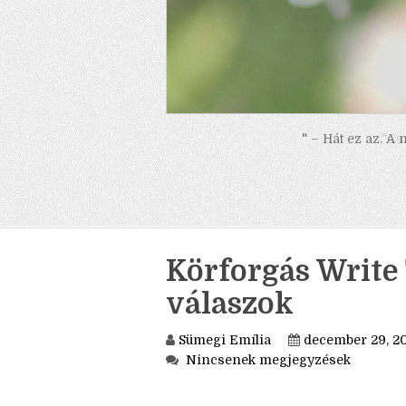
" – Hát ez az. A
Körforgás Write 
válaszok
Sümegi Emília
december 29, 2