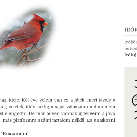
ÍRÓ
Írókö
és ked
Írók ő
 tag
ideje.
Két éve
velem van ez a játék, mert tavaly a
 meg veletek, idén pedig a saját válaszaimmal mentem
ost elengedni. De már bőven vannak
új terveim
a jövő