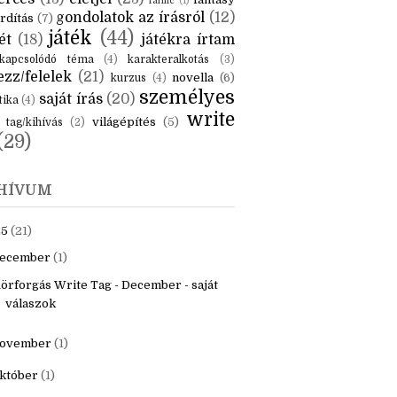
KÉK
is
(6)
beszámoló
(6)
ceruzanyomok
(6)
erces
(13)
életjel
(23)
fantasy
fanfic
(1)
gondolatok az írásról
(12)
rdítás
(7)
játék
(44)
ét
(18)
játékra írtam
kapcsolódó téma
(4)
karakteralkotás
(3)
zz/felelek
(21)
novella
(6)
kurzus
(4)
személyes
saját írás
(20)
tika
(4)
write
világépítés
(5)
tag/kihívás
(2)
(29)
HÍVUM
25
(21)
ecember
(1)
örforgás Write Tag - December - saját
válaszok