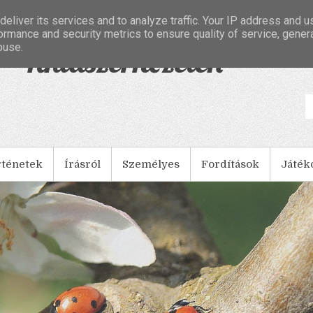
eliver its services and to analyze traffic. Your IP address and 
ormance and security metrics to ensure quality of service, gene
buse.
- Tintaszerkezetek
rténetek
Írásról
Személyes
Fordítások
Játék