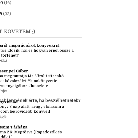
23
(6)
1
(7)
20
(16)
9
(22)
T KÖVETEM :)
sról, inspirációról, könyvekről
tős idősík: hol és hogyan érjen össze a
 történet?
órája
ssenyei Gábor
a megmutatja Mr. Virslit #tacskó
cskóvalazélet #lunakönyvetír
essenyeigábor #lunaélete
órája
sak lennének érte, ha beszélhetnétek?
nyves 1x1
önyv 3 nap alatt, avagy elolasom a
lcom legrövidebb könyveit
apja