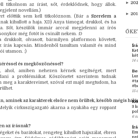
►
20
e a sors, és sokat tanultam ebből a sokszínűségből. 
rolni, így csak a mostani írókörömet, az 
Írók Őrült 
►
202
 másfél éve biztatjuk, olvassuk, segítjük egymást. 
 tagja lehetek!
►
20
titkolnom az írást, sőt, érdeklődnek, hogy állok. 
gjelent novellám.)
►
201
 előttük sem kell titkolóznom. (Bár a 
Szerelem a 
k kihullott a haja. XD) Anya támogat, drukkol, és ha 
a. Sőt, készülök immár arccal megjelenni az írós 
ŐKE
onykor még fotót is csinált nekem. :D 
drukkolt, olvasott, bármilyen platformon követett,
 az írás kapcsán. Mindenből tanultam valamit és mind
Írá
Ket
ói utamon. :)
két
14 
a kéréssel és megköszönéssel?
t, ahol, amiben nehezen kérnek segítséget, mert
Be
ni a problémáikat. Köszönetet szerintem tudnak
Lun
#ta
 meg a karaktereimet, szóval ezt majd megtudom, ha
#b
rülhet.
15 
n, aminek az karakterek elsőre nem örültek, később mégis hálá
Kö
3 k
 Melyik cirkuszigazgató akarna a nyakába egy roppant
po
6 n