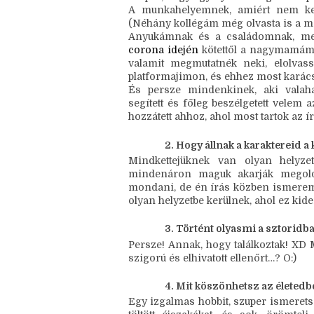
érdeklődésű írótársakkal hozott össz
Hosszú lenne minden csoportot felso
Ketrecét
 említem meg, akikkel immár
Szuper, hogy egy ilyen támogató csapat
A munkahelyemnek, amiért nem kell 
(Néhány kollégám még olvasta is a me
Anyukámnak és a családomnak, mert
corona idején
 kötettől a nagymamámna
valamit megmutatnék neki, elolvass
platformajimon, és ehhez most karács
És persze mindenkinek, aki valaha 
segített és főleg beszélgetett velem
hozzátett ahhoz, ahol most tartok az ír
Hogy állnak a karaktereid 
Mindkettejüknek van olyan helyze
mindenáron maguk akarják megolda
mondani, de én írás közben ismerem
olyan helyzetbe kerülnek, ahol ez kide
Történt olyasmi a sztoridba
Persze! Annak, hogy találkoztak! XD
szigorú és elhivatott ellenőrt…? O:)