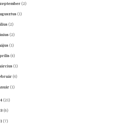
ovember
(1)
któber
(1)
zeptember
(2)
ugusztus
(1)
úlius
(2)
únius
(2)
ájus
(1)
prilis
(4)
árcius
(1)
ebruár
(4)
anuár
(1)
4
(21)