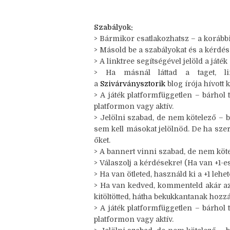
évre, szóval nem hagylak titeket (iga
se fogok, az biztos. :D
Nézzük a decemberi szavunkat, ami 
Szabályok:
> Bármikor csatlakozhatsz – a korábbi
> Másold be a szabályokat és a kérdés
> A linktree segítségével jelöld a játék
> Ha másnál láttad a taget, lin
a
Szivárványsztorik
blog írója hívott k
> A játék platformfüggetlen – bárhol 
platformon vagy aktív.
> Jelölni szabad, de nem kötelező – b
sem kell másokat jelölnöd. De ha sze
őket.
> A bannert vinni szabad, de nem köte
> Válaszolj a kérdésekre! (Ha van +1-es,
> Ha van ötleted, használd ki a +1 leh
> Ha van kedved, kommenteld akár az ö