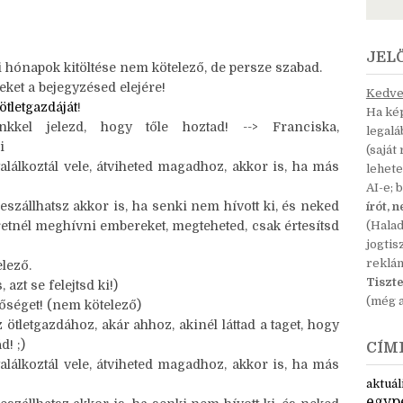
z, más platformra szánt) tartalom nélkül. És unatkozni
a
“Köszönöm!”
.
JEL
 hónapok kitöltése nem kötelező, de persze szabad.
eket a bejegyzésed elejére!
Kedves
ötletgazdáját
!
Ha kép
kkel jelezd, hogy tőle hoztad! --> Franciska,
legal
i
(saját
találkoztál vele, átviheted magadhoz, akkor is, ha más
lehete
AI-e; 
eszállhatsz akkor is, ha senki nem hívott ki, és neked
írót, 
retnél meghívni embereket, megteheted, csak értesítsd
(Hala
jogtis
reklá
lező.
Tiszte
 azt se felejtsd ki!)
(még a
etőséget! (nem kötelező)
tletgazdához, akár ahhoz, akinél láttad a taget, hogy