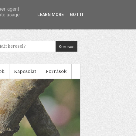
user-agent
rate usage
LEARN MORE
GOT IT
Keresés
ok
Kapcsolat
Források