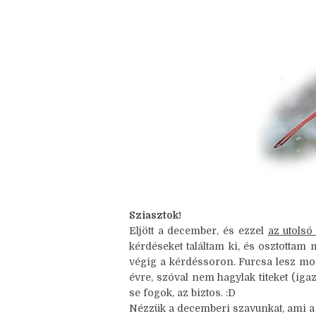
Nincsenek megjegyzések
Sziasztok!
Eljött a december, és ezzel
az utolsó
kérdéseket találtam ki, és osztottam
végig a kérdéssoron. Furcsa lesz m