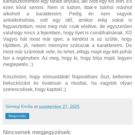
kamaszkoromból egy fáradt anyuka, aki ivott egy kis bort. És
ezen kívül semmi. Nem is tudom, ittak-e bárhol máshol
alkoholt a karaktereim. Pedig én nem vagyok
antialkoholista, volt egy idő, amikor elég sokat is
fogyasztottam, most meg már csak elvétve, de egyszerűen
valahogy nincs a fejemben, hogy ilyet is csinálhatnának. XD
Vagyis hát most már igen, a kérdést is az szülte, hogy
rájöttem, jé, nekem mennyire szárazak a karaktereim. De
most már számolok vele, és lehet, elfogy majd egy-két pohár
bor a regényben. Az meg, hogy ki, hogy bírja majd, legyen
meglepetés. ;)
Köszönöm, hogy elolvastátok! Napsütéses őszt, kellemes
bekuckózást és óvatosan a musttal, ha vagytok olyan
szerencsések, hogy kaptok! ;)
Sümegi Emília
at
szeptember 27, 2025
Megosztás
Nincsenek megjegyzések: