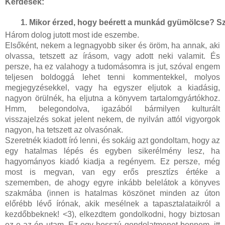
Kérdések:
Mikor érzed, hogy beérett a munkád gyümölcse? Szá
Három dolog jutott most ide eszembe.
Elsőként, nekem a legnagyobb siker és öröm, ha annak, aki
olvassa, tetszett az írásom, vagy adott neki valamit. És
persze, ha ez valahogy a tudomásomra is jut, szóval engem
teljesen boldoggá lehet tenni kommentekkel, molyos
megjegyzésekkel, vagy ha egyszer eljutok a kiadásig,
nagyon örülnék, ha eljutna a könyvem tartalomgyártókhoz.
Hmm, belegondolva, igazából bármilyen kulturált
visszajelzés sokat jelent nekem, de nyilván attól vigyorgok
nagyon, ha tetszett az olvasónak.
Szeretnék kiadott író lenni, és sokáig azt gondoltam, hogy az
egy hatalmas lépés és egyben sikerélmény lesz, ha
hagyományos kiadó kiadja a regényem. Ez persze, még
most is megvan, van egy erős presztízs értéke a
szememben, de ahogy egyre inkább belelátok a könyves
szakmába (innen is hatalmas köszönet minden az úton
előrébb lévő írónak, akik mesélnek a tapasztalataikról a
kezdőbbeknek! <3), elkezdtem gondolkodni, hogy biztosan
ez-e az én utam. Ez egy hosszú gondolatmenet bennem, itt