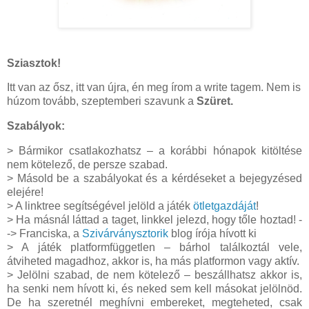
Sziasztok!
Itt van az ősz, itt van újra, én meg írom a write tagem. Nem is
húzom tovább, szeptemberi szavunk a
Szüret.
Szabályok:
> Bármikor csatlakozhatsz – a korábbi hónapok kitöltése
nem kötelező, de persze szabad.
> Másold be a szabályokat és a kérdéseket a bejegyzésed
elejére!
> A linktree segítségével jelöld a játék
ötletgazdáját
!
> Ha másnál láttad a taget, linkkel jelezd, hogy tőle hoztad! -
-> Franciska, a
Szivárványsztorik
blog írója hívott ki
> A játék platformfüggetlen – bárhol találkoztál vele,
átviheted magadhoz, akkor is, ha más platformon vagy aktív.
> Jelölni szabad, de nem kötelező – beszállhatsz akkor is,
ha senki nem hívott ki, és neked sem kell másokat jelölnöd.
De ha szeretnél meghívni embereket, megteheted, csak