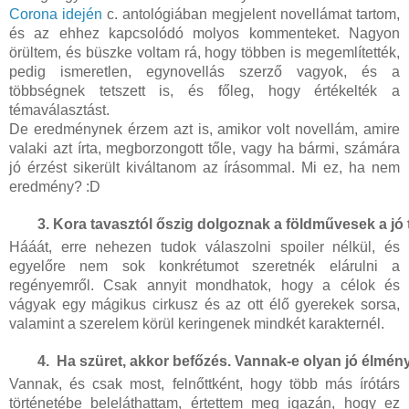
Corona idején
c. antológiában megjelent novellámat tartom,
és az ehhez kapcsolódó molyos kommenteket. Nagyon
örültem, és büszke voltam rá, hogy többen is megemlítették,
pedig ismeretlen, egynovellás szerző vagyok, és a
többségnek tetszett is, és főleg, hogy értékelték a
témaválasztást.
De eredménynek érzem azt is, amikor volt novellám, amire
valaki azt írta, megborzongott tőle, vagy ha bármi, számára
jó érzést sikerült kiváltanom az írásommal. Mi ez, ha nem
eredmény? :D
Kora tavasztól őszig dolgoznak a földművesek a jó 
Hááát, erre nehezen tudok válaszolni spoiler nélkül, és
egyelőre nem sok konkrétumot szeretnék elárulni a
regényemről. Csak annyit mondhatok, hogy a célok és
vágyak egy mágikus cirkusz és az ott élő gyerekek sorsa,
valamint a szerelem körül keringenek mindkét karakternél.
 Ha szüret, akkor befőzés. Vannak-e olyan jó élmény
Vannak, és csak most, felnőttként, hogy több más írótárs
történetébe beleláthattam, értettem meg igazán, hogy ez