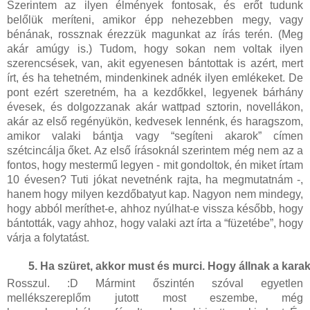
Szerintem az ilyen élmények fontosak, és erőt tudunk
belőlük meríteni, amikor épp nehezebben megy, vagy
bénának, rossznak érezzük magunkat az írás terén. (Meg
akár amúgy is.) Tudom, hogy sokan nem voltak ilyen
szerencsések, van, akit egyenesen bántottak is azért, mert
írt, és ha tehetném, mindenkinek adnék ilyen emlékeket. De
pont ezért szeretném, ha a kezdőkkel, legyenek bárhány
évesek, és dolgozzanak akár wattpad sztorin, novellákon,
akár az első regényükön, kedvesek lennénk, és haragszom,
amikor valaki bántja vagy “segíteni akarok” címen
szétcincálja őket. Az első írásoknál szerintem még nem az a
fontos, hogy mestermű legyen - mit gondoltok, én miket írtam
10 évesen? Tuti jókat nevetnénk rajta, ha megmutatnám -,
hanem hogy milyen kezdőbatyut kap. Nagyon nem mindegy,
hogy abból meríthet-e, ahhoz nyúlhat-e vissza később, hogy
bántották, vagy ahhoz, hogy valaki azt írta a “füzetébe”, hogy
várja a folytatást.
Ha szüret, akkor must és murci. Hogy állnak a karak
Rosszul. :D Mármint őszintén szóval egyetlen
mellékszereplőm jutott most eszembe, még