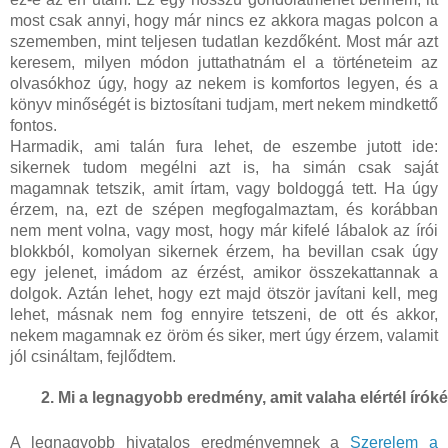
most csak annyi, hogy már nincs ez akkora magas polcon a
szememben, mint teljesen tudatlan kezdőként. Most már azt
keresem, milyen módon juttathatnám el a történeteim az
olvasókhoz úgy, hogy az nekem is komfortos legyen, és a
könyv minőségét is biztosítani tudjam, mert nekem mindkettő
fontos.
Harmadik, ami talán fura lehet, de eszembe jutott ide:
sikernek tudom megélni azt is, ha simán csak saját
magamnak tetszik, amit írtam, vagy boldoggá tett. Ha úgy
érzem, na, ezt de szépen megfogalmaztam, és korábban
nem ment volna, vagy most, hogy már kifelé lábalok az írói
blokkból, komolyan sikernek érzem, ha bevillan csak úgy
egy jelenet, imádom az érzést, amikor összekattannak a
dolgok. Aztán lehet, hogy ezt majd ötször javítani kell, meg
lehet, másnak nem fog ennyire tetszeni, de ott és akkor,
nekem magamnak ez öröm és siker, mert úgy érzem, valamit
jól csináltam, fejlődtem.
Mi a legnagyobb eredmény, amit valaha elértél íróké
A legnagyobb hivatalos eredményemnek a
Szerelem a