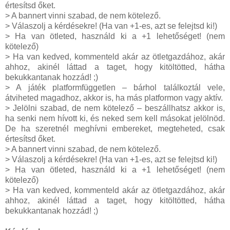
értesítsd őket.
> A bannert vinni szabad, de nem kötelező.
> Válaszolj a kérdésekre! (Ha van +1-es, azt se felejtsd ki!)
> Ha van ötleted, használd ki a +1 lehetőséget! (nem
kötelező)
> Ha van kedved, kommenteld akár az ötletgazdához, akár
ahhoz, akinél láttad a taget, hogy kitöltötted, hátha
bekukkantanak hozzád! ;)
> A játék platformfüggetlen – bárhol találkoztál vele,
átviheted magadhoz, akkor is, ha más platformon vagy aktív.
> Jelölni szabad, de nem kötelező – beszállhatsz akkor is,
ha senki nem hívott ki, és neked sem kell másokat jelölnöd.
De ha szeretnél meghívni embereket, megteheted, csak
értesítsd őket.
> A bannert vinni szabad, de nem kötelező.
> Válaszolj a kérdésekre! (Ha van +1-es, azt se felejtsd ki!)
> Ha van ötleted, használd ki a +1 lehetőséget! (nem
kötelező)
> Ha van kedved, kommenteld akár az ötletgazdához, akár
ahhoz, akinél láttad a taget, hogy kitöltötted, hátha
bekukkantanak hozzád! ;)