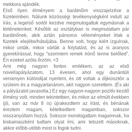
mekkora ajándék.
Első ilyen élményem a barátnőim visszajelzése a
füzeteimben. Nálunk közösségi tevékenységként indult az
írás, a legelső sortól kezdve megmutogattuk egymásnak a
történeteinket. Később az osztályban is megmutattam pár
barátnőnek, akik aztán pársoros véleményeket írtak a
füzetek elejébe/hátuljába. Benne volt, hogy kiért izgulnak,
mikor unták, mikor várták a folytatást, és az is aranyos
gyerekírással, hogy “szerintem remek írónő lenne belőled”.
Én ezeket azóta őrzöm. <3
Ami még nagyon fontos emlékem, az az első
novellapályázatom, 13 évesen, ahol egy dunántúli
versenyen különdíjat nyertem, és ott voltak a díjkiosztón a
szüleim és a magyartanárom, akit nagyon szerettem. (És aki
a pályázatot javasolta.) Ez egy nagyon-nagyon pozitív kezdő
élmény volt, minden tekintetben, és mikor az elmúlt években
(jó, van az már 8 is) újrakezdtem az írást, és bénának
éreztem magam, kételkedtem magamban, sokszor
visszanyúltam hozzá. Sokszor mondogattam magamnak, ha
kiskamaszként tudtam olyat írni, ami tetszett másoknak,
akkor előbb-utóbb most is fogok tudni.