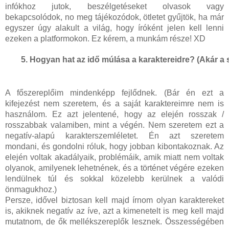
infókhoz jutok, beszélgetéseket olvasok vagy
bekapcsolódok, no meg tájékozódok, ötletet gyűjtök, ha már
egyszer úgy alakult a világ, hogy íróként jelen kell lenni
ezeken a platformokon. Ez kérem, a munkám része! XD
Hogyan hat az idő múlása a karaktereidre? (Akár a s
A főszereplőim mindenképp fejlődnek. (Bár én ezt a
kifejezést nem szeretem, és a saját karaktereimre nem is
használom. Ez azt jelentené, hogy az elején rosszak /
rosszabbak valamiben, mint a végén. Nem szeretem ezt a
negatív-alapú karakterszemléletet. Én azt szeretem
mondani, és gondolni róluk, hogy jobban kibontakoznak. Az
elején voltak akadályaik, problémáik, amik miatt nem voltak
olyanok, amilyenek lehetnének, és a történet végére ezeken
lendülnek túl és sokkal közelebb kerülnek a valódi
önmagukhoz.)
Persze, idővel biztosan kell majd írnom olyan karaktereket
is, akiknek negatív az íve, azt a kimenetelt is meg kell majd
mutatnom, de ők mellékszereplők lesznek. Összességében