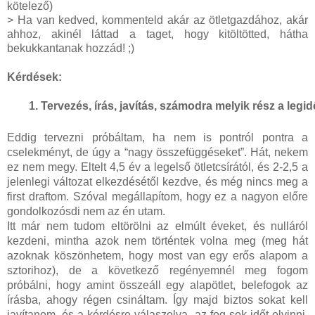
kötelező)
> Ha van kedved, kommenteld akár az ötletgazdához, akár
ahhoz, akinél láttad a taget, hogy kitöltötted, hátha
bekukkantanak hozzád! ;)
Kérdések:
Tervezés, írás, javítás, számodra melyik rész a leg
Eddig tervezni próbáltam, ha nem is pontról pontra a
cselekményt, de úgy a “nagy összefüggéseket”. Hát, nekem
ez nem megy. Eltelt 4,5 év a legelső ötletcsírától, és 2-2,5 a
jelenlegi változat elkezdésétől kezdve, és még nincs meg a
first draftom. Szóval megállapítom, hogy ez a nagyon előre
gondolkozósdi nem az én utam.
Itt már nem tudom eltörölni az elmúlt éveket, és nulláról
kezdeni, mintha azok nem történtek volna meg (meg hát
azoknak köszönhetem, hogy most van egy erős alapom a
sztorihoz), de a következő regényemnél meg fogom
próbálni, hogy amint összeáll egy alapötlet, belefogok az
írásba, ahogy régen csináltam. Így majd biztos sokat kell
javítanom, és a kérdésre válaszolva, az fog sok időt elvinni,