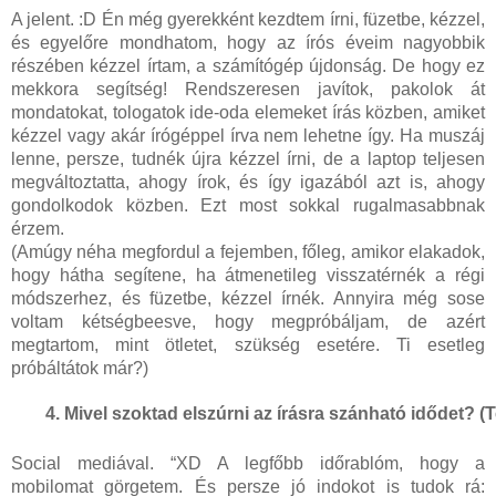
A jelent. :D Én még gyerekként kezdtem írni, füzetbe, kézzel,
és egyelőre mondhatom, hogy az írós éveim nagyobbik
részében kézzel írtam, a számítógép újdonság. De hogy ez
mekkora segítség! Rendszeresen javítok, pakolok át
mondatokat, tologatok ide-oda elemeket írás közben, amiket
kézzel vagy akár írógéppel írva nem lehetne így. Ha muszáj
lenne, persze, tudnék újra kézzel írni, de a laptop teljesen
megváltoztatta, ahogy írok, és így igazából azt is, ahogy
gondolkodok közben. Ezt most sokkal rugalmasabbnak
érzem.
(Amúgy néha megfordul a fejemben, főleg, amikor elakadok,
hogy hátha segítene, ha átmenetileg visszatérnék a régi
módszerhez, és füzetbe, kézzel írnék. Annyira még sose
voltam kétségbeesve, hogy megpróbáljam, de azért
megtartom, mint ötletet, szükség esetére. Ti esetleg
próbáltátok már?)
Mivel szoktad elszúrni az írásra szánható idődet? (
Social mediával. “XD A legfőbb időrablóm, hogy a
mobilomat görgetem. És persze jó indokot is tudok rá: