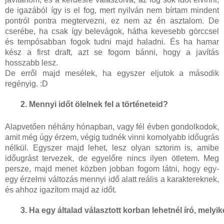
de igazából így is el fog, mert nyilván nem bírtam mindent
pontról pontra megtervezni, ez nem az én asztalom. De
cserébe, ha csak így belevágok, hátha kevesebb görccsel
és tempósabban fogok tudni majd haladni. És ha hamar
kész a first draft, azt se fogom bánni, hogy a javítás
hosszabb lesz.
De erről majd mesélek, ha egyszer eljutok a második
regényig. :D
Mennyi időt ölelnek fel a történeteid?
Alapvetően néhány hónapban, vagy fél évben gondolkodok,
amit még úgy érzem, végig tudnék vinni komolyabb időugrás
nélkül. Egyszer majd lehet, lesz olyan sztorim is, amibe
időugrást tervezek, de egyelőre nincs ilyen ötletem. Meg
persze, majd menet közben jobban fogom látni, hogy egy-
egy érzelmi változás mennyi idő alatt reális a karaktereknek,
és ahhoz igazítom majd az időt.
Ha egy általad választott korban lehetnél író, melyi