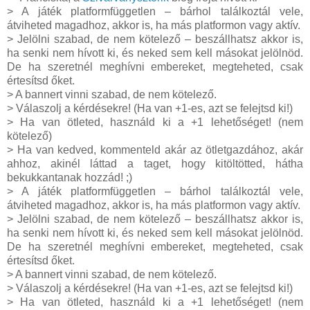
> A játék platformfüggetlen – bárhol találkoztál vele,
átviheted magadhoz, akkor is, ha más platformon vagy aktív.
> Jelölni szabad, de nem kötelező – beszállhatsz akkor is,
ha senki nem hívott ki, és neked sem kell másokat jelölnöd.
De ha szeretnél meghívni embereket, megteheted, csak
értesítsd őket.
> A bannert vinni szabad, de nem kötelező.
> Válaszolj a kérdésekre! (Ha van +1-es, azt se felejtsd ki!)
> Ha van ötleted, használd ki a +1 lehetőséget! (nem
kötelező)
> Ha van kedved, kommenteld akár az ötletgazdához, akár
ahhoz, akinél láttad a taget, hogy kitöltötted, hátha
bekukkantanak hozzád! ;)
> A játék platformfüggetlen – bárhol találkoztál vele,
átviheted magadhoz, akkor is, ha más platformon vagy aktív.
> Jelölni szabad, de nem kötelező – beszállhatsz akkor is,
ha senki nem hívott ki, és neked sem kell másokat jelölnöd.
De ha szeretnél meghívni embereket, megteheted, csak
értesítsd őket.
> A bannert vinni szabad, de nem kötelező.
> Válaszolj a kérdésekre! (Ha van +1-es, azt se felejtsd ki!)
> Ha van ötleted, használd ki a +1 lehetőséget! (nem