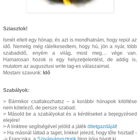
Sziasztok!
Ismét eltelt egy hónap, és azt is mondhatnám, hogy repül az
idő. Nemrég még rálelkesedtem, hogy hú, jön a nyár, több
szabadidő, enyém a világ, most meg… vége van.
Hamarosan hozok is egy helyzetjelentést, de addig is,
mutatom az augusztusi write tag-es válaszaimat.
Mostani szavunk:
Idő
Szabályok:
> Bármikor csatlakozhatsz – a korábbi hónapok kitöltése
nem kötelező, de persze szabad.
> Másold be a szabályokat és a kérdéseket a bejegyzésed
elejére!
> A linktree segítségével jelöld a játék
ötletgazdáját
!
> Ha másnál láttad a taget, linkkel jelezd, hogy tőle hoztad! -
-> Franciska, a
Szivárványsztorik
blog írója hívott ki