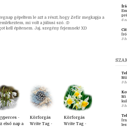
Kö
 és úgy posztolhassak a regényről. Talán mire olyan
3 k
dót keresni, meg is tehetem. :D (Addig meg
po
mal és fura sketchbook tourjaimmal beérni majd a
5 n
Ír
Em
pré
 tegnap gépeltem le azt a részt, hogy Zefír megkapja a
6 n
mlékeztem, mi volt a júliusi szó. :D
ot kell építenem. Jaj, szegény fejemnek! XD
Ci
Író
3 h
SZA
Teh
Mű
3 h
Ko
Mi 
kul
3 h