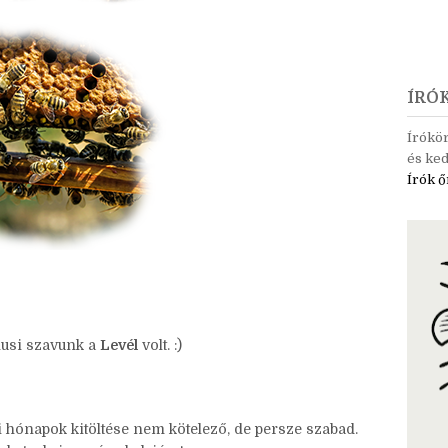
ÍRÓ
Írókö
és ked
Írók ő
iusi szavunk a
Levél
volt. :)