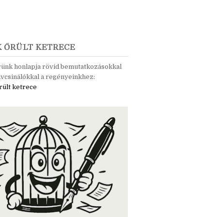
K ŐRÜLT KETRECE
rünk honlapja rövid bemutatkozásokkal
vcsinálókkal a regényeinkhez:
rült ketrece