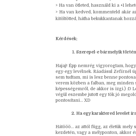
őket.
> A bannert vinni szabad, de nem köte
> Válaszolj a kérdésekre! (Ha van +1-es,
> Ha van ötleted, használd ki a +1 leh
> Ha van kedved, kommenteld akár az ö
kitöltötted, hátha bekukkantanak hozzá
Kérdések:
Szerepel-e bármelyik történ
Hajaj! Épp nemrég vigyorogtam, hogy
egy-egy levélnek. Ráadásul Zefírnél ú
sem tudtam, mi is lesz benne pontosa
verem közben a falban, meg minden
képességemről, de akkor is izgi.) :D Le
végül eszembe jutott egy tök jó mego
pontosítani… XD
Ha egy karaktered levelet ír