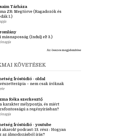
nyves 1x1
önyv 3 nap alatt, avagy elolasom a
lcom legrövidebb könyveit
apja
ásaim Tárháza
ma ZR: Megtörve (Ragadozók és
dák 1.)
apja
tromlány
i másnaposság (Indulj el! 3.)
ónapja
Az összes megjelenítése
KMAI KÖVETÉSEK
etség Íróstúdió - oldal
vészetterápia – nem csak íróknak
ete
zma Réka szerkesztő
a karakter mélypontja, és miért
csfontosságú a regényírásban?
ónapja