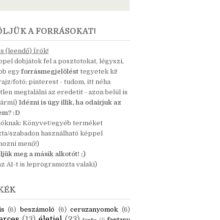
ÖLJÜK A FORRÁSOKAT!
 (leendő) Írók!
pel dobjátok fel a posztotokat, légyszi,
ább egy
forrásmegjelölést
tegyetek ki!
 rajz/fotó; pinterest - tudom, itt néha
tlen megtalálni az eredetit - azon belül is
bármi)
Idézni is úgy illik, ha odaírjuk az
nem? :D
dóknak: Könyvet/egyéb terméket
zta/szabadon használható képpel
mozni menő!)
ljük meg a másik alkotót! ;)
z AI-t is leprogramozta valaki)