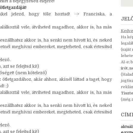
 hónapok kitöltése nem kötelező, de persze szabad.
eket a bejegyzésed elejére!
ötletgazdáját
!
kel jelezd, hogy tőle hoztad! --> Franciska, a
JEL
találkoztál vele, átviheted magadhoz, akkor is, ha más
Kedves
Ha kép
eszállhatsz akkor is, ha senki nem hívott ki, és neked
legal
retnél meghívni embereket, megteheted, csak értesítsd
(saját
lehete
lező.
AI-e; 
 azt se felejtsd ki!)
írót, 
etőséget! (nem kötelező)
(Hala
tletgazdához, akár ahhoz, akinél láttad a taget, hogy
jogtis
d! ;)
reklá
találkoztál vele, átviheted magadhoz, akkor is, ha más
Tiszte
(még a
eszállhatsz akkor is, ha senki nem hívott ki, és neked
retnél meghívni embereket, megteheted, csak értesítsd