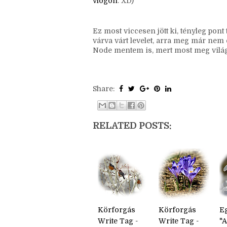
hogy a saját rajzaimat mutogathassam
állapotba kerül, hogy elkezdhetek kia
kénytelenek lesztek a próbálkozásaim
vlogon
. XD)
Ez most viccesen jött ki, tényleg pont
várva várt levelet, arra meg már nem e
Node mentem is, mert most meg világ
Share:
RELATED POSTS: