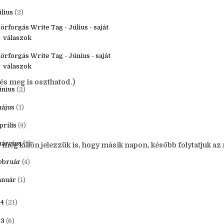
zeptember
(2)
ugusztus
(1)
úlius
(2)
örforgás Write Tag - Július - saját
válaszok
örforgás Write Tag - Június - saját
válaszok
 és meg is oszthatod.)
únius
(2)
ájus
(1)
prilis
(4)
árcius
(1)
g még külön jelezzük is, hogy másik napon, később folytatjuk az 
ebruár
(4)
anuár
(1)