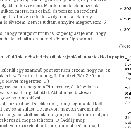
y ilyen ponthoz nem érek.
►
202
 hiszen most teszem le igazából az alapokat. És
i a csudát csináltam idáig, hiszen már 5 éve ezen a
►
20
váz amúgy szuperül megvan a fejemben, de pont arra
olyabban terveznem. Minden tiszteletem azé, aki
►
202
 mikor, merre, mit csinál, és persze a szerelemi
ilágát is, hiszen ettől lesz olyan a cselekmény,
►
20
m is élvezem, nem is tudtam ennyire megtervezni, 5
►
201
 ahogy fent pont írtam is Ez pedig azt jelenti, hogy
t néha le kell állnom menet közben átgondolni
ŐKE
pot küldünk, néha kidekoráljuk rajzokkal, matricákkal a papírt. 
Be
Így
#ta
letlenül egy számnál pont azt nem érzem, hogy na, ez
#b
akterhez. De direkt nem gyűjtöm őket. Bár Zefírnek
1 n
jd idővel megértitek. O:)
ogy rávessem magam a Pinterestre, és készítsek a
Írá
 is saját hangulattáblát. Abból majd biztosan
Mit
egosztható montázst.
má
3 n
ajd a sztorihoz. De ebbe még rengeteg munkát kell
ni egy saját stílust. De nagyon-nagyon várom már,