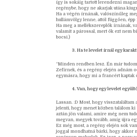
Hátööö… az attól függ, az életük mel
kezdetén, vagy a mélyponton, akkor én
így is sokáig tartott lerendezni maga
regénybe, hogy ne akarjak utána kiugr
Ha a végén írnának, valószínűleg meg
hullámvölgy lenne, attól függően, épp 
Ha meg a mellékszereplők írnának, v
valamit a párossal, mert ők ezt nem b
bocsi.)
Ha te levelet írnál egy kara
“Minden rendben lesz. Én már tudom.
Zefírnek, és a regény elején adnám 
egymásra, hogy mi a francért kaptak ő
Van, hogy egy levelet egyült
Lassan. :D Most, hogy visszataláltam 
jelenti, hogy menet közben találom ki
aztán jön valami, amire még nem tudo