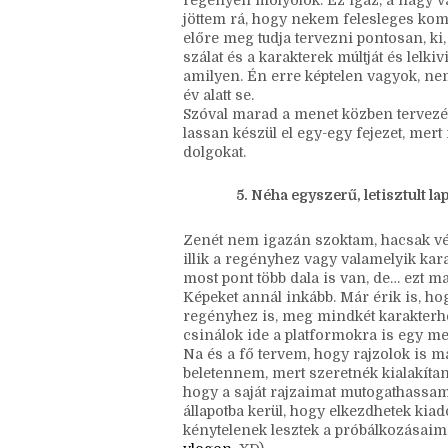
megvan, megyek tovább, amíg újra eg
Ez még most, a regény elején sok van,
joggal mondhatná bárki, hogy akkor m
regényen molyolok. Ez igaz, a nagy 
jöttem rá, hogy nekem felesleges kom
előre meg tudja tervezni pontosan, ki,
szálat és a karakterek múltját és lelkiv
amilyen. Én erre képtelen vagyok, ne
év alatt se.
Szóval marad a menet közben tervezés,
lassan készül el egy-egy fejezet, mer
dolgokat.
Néha egyszerű, letisztult la
Zenét nem igazán szoktam, hacsak vé
illik a regényhez vagy valamelyik kar
most pont több dala is van, de… ezt ma
Képeket annál inkább. Már érik is, h
regényhez is, meg mindkét karakterhez
csinálok ide a platformokra is egy m
Na és a fő tervem, hogy rajzolok is m
beletennem, mert szeretnék kialakíta