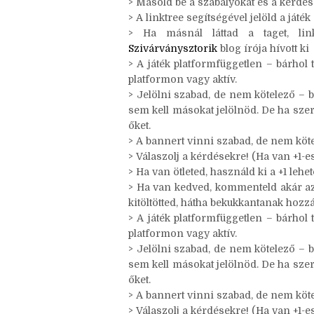
Szabályok:
> Bármikor csatlakozhatsz – a korábbi
> Másold be a szabályokat és a kérdés
> A linktree segítségével jelöld a játék
> Ha másnál láttad a taget, link
Szivárványsztorik
blog írója hívott ki
> A játék platformfüggetlen – bárhol 
platformon vagy aktív.
> Jelölni szabad, de nem kötelező – b
sem kell másokat jelölnöd. De ha sze
őket.
> A bannert vinni szabad, de nem köte
> Válaszolj a kérdésekre! (Ha van +1-es,
> Ha van ötleted, használd ki a +1 leh
> Ha van kedved, kommenteld akár az ö
kitöltötted, hátha bekukkantanak hozzá
> A játék platformfüggetlen – bárhol 
platformon vagy aktív.
> Jelölni szabad, de nem kötelező – b
sem kell másokat jelölnöd. De ha sze