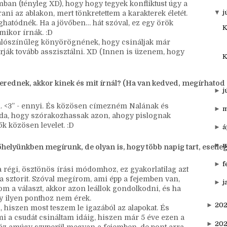
►
s
y szakaszában írnának. Ha valamikor a regény
 attól a levéltől félnék. De nem akarok belegondolni,
►
a
mban (tényleg XD), hogy hogy tegyek konfliktust úgy a
▼
j
ani az ablakon, mert tönkretettem a karakterek életét.
hatódnék. Ha a jövőben… hát szóval, ez egy örök
K
mikor írnák. :D
alószínűleg könyörögnének, hogy csináljak már
írják tovább asszisztálni. XD (Innen is üzenem, hogy
K
kterednek, akkor kinek és mit írnál? (Ha van kedved, megírhatod
►
j
 <3” - ennyi. És közösen címezném Nalának és
►
m
oda, hogy szórakozhassak azon, ahogy pislognak
k közösen levelet. :D
►
á
►
m
őhelyünkben megírunk, de olyan is, hogy több napig tart, esetle
►
f
a régi, ösztönös írási módomhoz, ez gyakorlatilag azt
 a sztorit. Szóval megírom, ami épp a fejemben van,
►
j
m a választ, akkor azon leállok gondolkodni, és ha