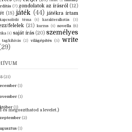
KÉK
is
(6)
beszámoló
(6)
ceruzanyomok
(6)
erces
(13)
életjel
(23)
fantasy
fanfic
(1)
gondolatok az írásról
(12)
rdítás
(7)
játék
(44)
ét
(18)
játékra írtam
kapcsolódó téma
(4)
karakteralkotás
(3)
zz/felelek
(21)
novella
(6)
kurzus
(4)
személyes
saját írás
(20)
tika
(4)
write
világépítés
(5)
tag/kihívás
(2)
(29)
HÍVUM
25
(21)
ecember
(1)
ovember
(1)
któber
(1)
d és megoszthatod a levelet.)