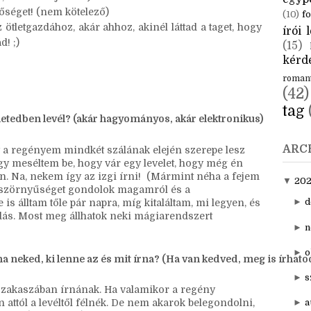
CÍM
lező.
aktuál
 azt se felejtsd ki!)
egyp
etőséget! (nem kötelező)
(10)
fo
tletgazdához, akár ahhoz, akinél láttad a taget, hogy
írói l
d! ;)
(15)
kérde
roman
(42)
tag
etedben levél? (akár hagyományos, akár elektronikus)
ARC
 a regényem mindkét szálának elején szerepe lesz
gy meséltem be, hogy vár egy levelet, hogy még én
n. Na, nekem így az izgi írni! (Mármint néha a fejem
▼
20
 szörnyűséget gondolok magamról és a
►
d
 is álltam tőle pár napra, míg kitaláltam, mi legyen, és
ldás. Most meg állhatok neki mágiarendszert
►
n
►
o
na neked, ki lenne az és mit írna? (Ha van kedved, meg is írhato