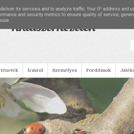
eliver its services and to analyze traffic. Your IP address and 
ormance and security metrics to ensure quality of service, gene
buse.
- Tintaszerkezetek
rténetek
Írásról
Személyes
Fordítások
Játék