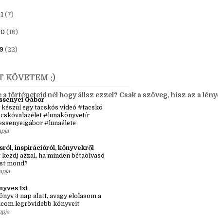
4
(21)
23
(6)
1
(7)
20
(16)
9
(22)
T KÖVETEM :)
Te a történeteidnél hogy állsz ezzel? Csak a szöveg, hisz az a l
ssenyei Gábor
 készül egy tacskós videó #tacskó
cskóvalazélet #lunakönyvetír
essenyeigábor #lunaélete
apja
sról, inspirációról, könyvekről
 kezdj azzal, ha minden bétaolvasó
st mond?
apja