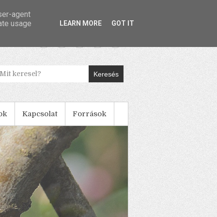
user-agent
rate usage
LEARN MORE
GOT IT
Keresés
ok
Kapcsolat
Források