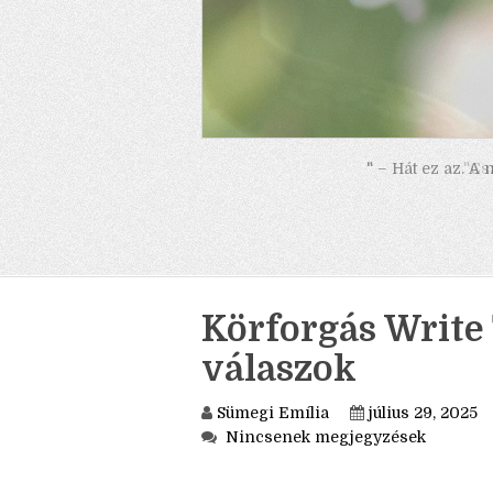
" – Hát ez az. A
Körforgás Write T
válaszok
Sümegi Emília
július 29, 2025