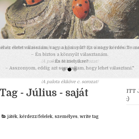
 nehéz életet válasszam, vagy a könnyűt? Ez a nagy kérdés. Te m
– Én biztos a könnyűt választanám.
– És te melyikre?
– Asszonyom, eddig azt sem tudtam, hogy lehet választani."
/A palota ékköve c. sorozat/
ag - Július - saját
ITT
:)
játék
,
kérdezz/felelek
,
személyes
,
write tag