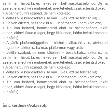
senki nem hívott ki, és neked sem kell másokat jelölnöd. De ha
szeretnél meghívni embereket, megteheted, csak értesítsd őket.
> A bannert vinni szabad, de nem kötelező.
> Válaszolj a kérdésekre! (Ha van +1-es, azt se felejtsd ki!)
> Ha van ötleted, használd ki a +1 lehetőséget! (nem kötelező)
> Ha van kedved, kommenteld akár az ötletgazdához, akár
ahhoz, akinél láttad a taget, hogy kitöltötted, hátha bekukkantanak
hozzád! ;)
> A játék platformfüggetlen – bárhol találkoztál vele, átviheted
magadhoz, akkor is, ha más platformon vagy aktív.
> Jelölni szabad, de nem kötelező – beszállhatsz akkor is, ha
senki nem hívott ki, és neked sem kell másokat jelölnöd. De ha
szeretnél meghívni embereket, megteheted, csak értesítsd őket.
> A bannert vinni szabad, de nem kötelező.
> Válaszolj a kérdésekre! (Ha van +1-es, azt se felejtsd ki!)
> Ha van ötleted, használd ki a +1 lehetőséget! (nem kötelező)
> Ha van kedved, kommenteld akár az ötletgazdához, akár
ahhoz, akinél láttad a taget, hogy kitöltötted, hátha bekukkantanak
hozzád! ;)
És a kérdések/válaszok: