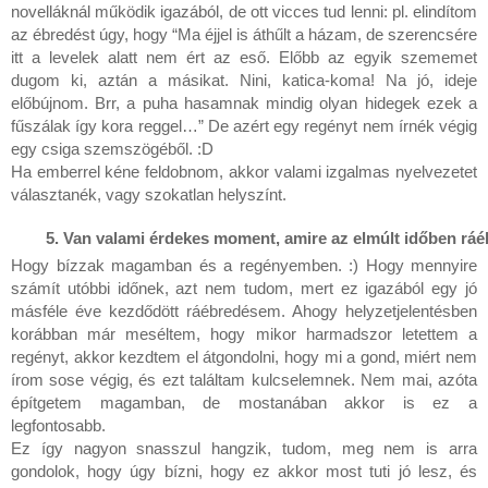
novelláknál működik igazából, de ott vicces tud lenni: pl. elindítom
az ébredést úgy, hogy “Ma éjjel is áthűlt a házam, de szerencsére
itt a levelek alatt nem ért az eső. Előbb az egyik szememet
dugom ki, aztán a másikat. Nini, katica-koma! Na jó, ideje
előbújnom. Brr, a puha hasamnak mindig olyan hidegek ezek a
fűszálak így kora reggel…” De azért egy regényt nem írnék végig
egy csiga szemszögéből. :D
Ha emberrel kéne feldobnom, akkor valami izgalmas nyelvezetet
választanék, vagy szokatlan helyszínt.
Van valami érdekes moment, amire az elmúlt időben ráéb
Hogy bízzak magamban és a regényemben. :) Hogy mennyire
számít utóbbi időnek, azt nem tudom, mert ez igazából egy jó
másféle éve kezdődött ráébredésem. Ahogy helyzetjelentésben
korábban már meséltem, hogy mikor harmadszor letettem a
regényt, akkor kezdtem el átgondolni, hogy mi a gond, miért nem
írom sose végig, és ezt találtam kulcselemnek. Nem mai, azóta
építgetem magamban, de mostanában akkor is ez a
legfontosabb.
Ez így nagyon snasszul hangzik, tudom, meg nem is arra
gondolok, hogy úgy bízni, hogy ez akkor most tuti jó lesz, és