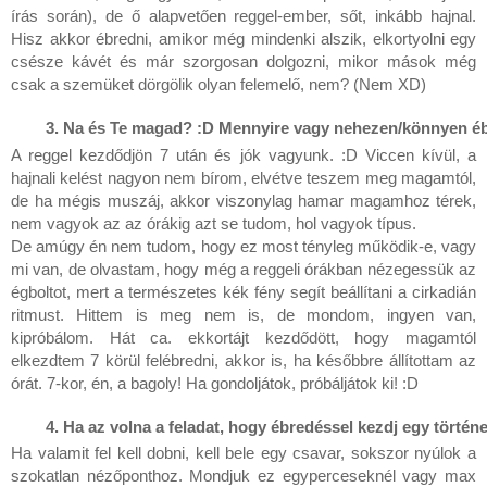
írás során), de ő alapvetően reggel-ember, sőt, inkább hajnal.
Hisz akkor ébredni, amikor még mindenki alszik, elkortyolni egy
csésze kávét és már szorgosan dolgozni, mikor mások még
csak a szemüket dörgölik olyan felemelő, nem? (Nem XD)
Na és Te magad? :D Mennyire vagy nehezen/könnyen é
A reggel kezdődjön 7 után és jók vagyunk. :D Viccen kívül, a
hajnali kelést nagyon nem bírom, elvétve teszem meg magamtól,
de ha mégis muszáj, akkor viszonylag hamar magamhoz térek,
nem vagyok az az órákig azt se tudom, hol vagyok típus.
De amúgy én nem tudom, hogy ez most tényleg működik-e, vagy
mi van, de olvastam, hogy még a reggeli órákban nézegessük az
égboltot, mert a természetes kék fény segít beállítani a cirkadián
ritmust. Hittem is meg nem is, de mondom, ingyen van,
kipróbálom. Hát ca. ekkortájt kezdődött, hogy magamtól
elkezdtem 7 körül felébredni, akkor is, ha későbbre állítottam az
órát. 7-kor, én, a bagoly! Ha gondoljátok, próbáljátok ki! :D
Ha az volna a feladat, hogy ébredéssel kezdj egy történe
Ha valamit fel kell dobni, kell bele egy csavar, sokszor nyúlok a
szokatlan nézőponthoz. Mondjuk ez egyperceseknél vagy max