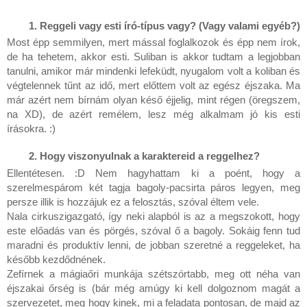
Reggeli vagy esti író-típus vagy? (Vagy valami egyéb?)
Most épp semmilyen, mert mással foglalkozok és épp nem írok,
de ha tehetem, akkor esti. Suliban is akkor tudtam a legjobban
tanulni, amikor már mindenki lefeküdt, nyugalom volt a koliban és
végtelennek tűnt az idő, mert előttem volt az egész éjszaka. Ma
már azért nem bírnám olyan késő éjjelig, mint régen (öregszem,
na XD), de azért remélem, lesz még alkalmam jó kis esti
írásokra. :)
Hogy viszonyulnak a karaktereid a reggelhez?
Ellentétesen. :D Nem hagyhattam ki a poént, hogy a
szerelmespárom két tagja bagoly-pacsirta páros legyen, meg
persze illik is hozzájuk ez a felosztás, szóval éltem vele.
Nala cirkuszigazgató, így neki alapból is az a megszokott, hogy
este előadás van és pörgés, szóval ő a bagoly. Sokáig fenn tud
maradni és produktív lenni, de jobban szeretné a reggeleket, ha
később kezdődnének.
Zefírnek a mágiaőri munkája szétszórtabb, meg ott néha van
éjszakai őrség is (bár még amúgy ki kell dolgoznom magát a
szervezetet, meg hogy kinek, mi a feladata pontosan, de majd az