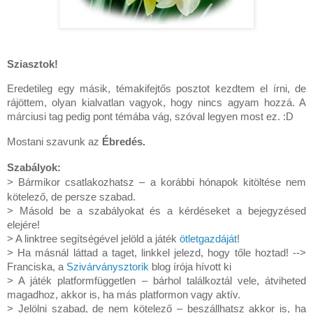
Sziasztok!
Eredetileg egy másik, témakifejtős posztot kezdtem el írni, de
rájöttem, olyan kialvatlan vagyok, hogy nincs agyam hozzá. A
márciusi tag pedig pont témába vág, szóval legyen most ez. :D
Mostani szavunk az
Ébredés.
Szabályok:
> Bármikor csatlakozhatsz – a korábbi hónapok kitöltése nem
kötelező, de persze szabad.
> Másold be a szabályokat és a kérdéseket a bejegyzésed
elejére!
> A linktree segítségével jelöld a játék
ötletgazdáját
!
> Ha másnál láttad a taget, linkkel jelezd, hogy tőle hoztad! -->
Franciska, a
Szivárványsztorik
blog írója hívott ki
> A játék platformfüggetlen – bárhol találkoztál vele, átviheted
magadhoz, akkor is, ha más platformon vagy aktív.
> Jelölni szabad, de nem kötelező – beszállhatsz akkor is, ha