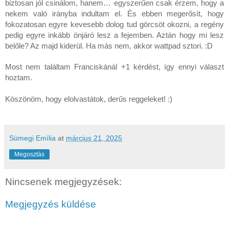
biztosan jól csinálom, hanem… egyszerűen csak érzem, hogy a
nekem való irányba indultam el. És ebben megerősít, hogy
fokozatosan egyre kevesebb dolog tud görcsöt okozni, a regény
pedig egyre inkább önjáró lesz a fejemben. Aztán hogy mi lesz
belőle? Az majd kiderül. Ha más nem, akkor wattpad sztori. :D
Most nem találtam Franciskánál +1 kérdést, így ennyi választ
hoztam.
Köszönöm, hogy elolvastátok, derűs reggeleket! :)
Sümegi Emília
at
március 21, 2025
Megosztás
Nincsenek megjegyzések:
Megjegyzés küldése