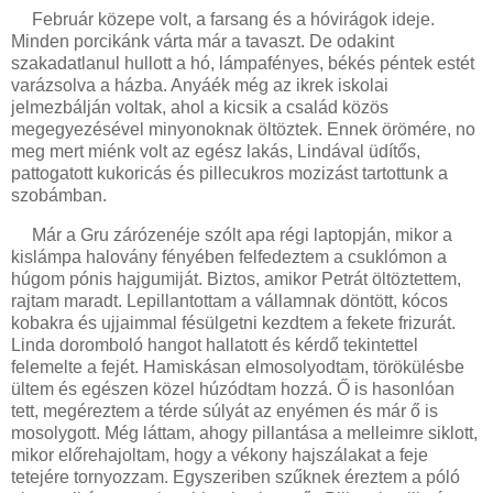
Február közepe volt, a farsang és a hóvirágok ideje.
Minden porcikánk várta már a tavaszt. De odakint
szakadatlanul hullott a hó, lámpafényes, békés péntek estét
varázsolva a házba. Anyáék még az ikrek iskolai
jelmezbálján voltak, ahol a kicsik a család közös
megegyezésével minyonoknak öltöztek. Ennek örömére, no
meg mert miénk volt az egész lakás, Lindával üdítős,
pattogatott kukoricás és pillecukros mozizást tartottunk a
szobámban.
Már a Gru zárózenéje szólt apa régi laptopján, mikor a
kislámpa halovány fényében felfedeztem a csuklómon a
húgom pónis hajgumiját. Biztos, amikor Petrát öltöztettem,
rajtam maradt. Lepillantottam a vállamnak döntött, kócos
kobakra és ujjaimmal fésülgetni kezdtem a fekete frizurát.
Linda doromboló hangot hallatott és kérdő tekintettel
felemelte a fejét. Hamiskásan elmosolyodtam, törökülésbe
ültem és egészen közel húzódtam hozzá. Ő is hasonlóan
tett, megéreztem a térde súlyát az enyémen és már ő is
mosolygott. Még láttam, ahogy pillantása a melleimre siklott,
mikor előrehajoltam, hogy a vékony hajszálakat a feje
tetejére tornyozzam. Egyszeriben szűknek éreztem a póló