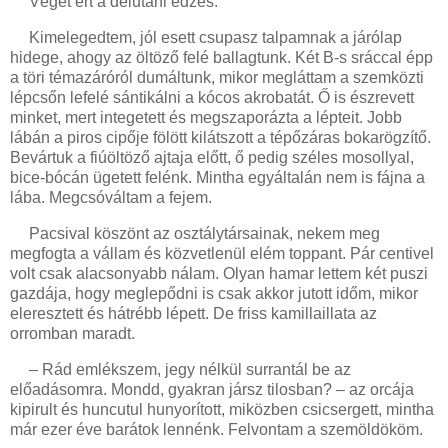
Véget ért a délutáni edzés.
Kimelegedtem, jól esett csupasz talpamnak a járólap
hidege, ahogy az öltöző felé ballagtunk. Két B-s sráccal épp
a töri témazáróról dumáltunk, mikor megláttam a szemközti
lépcsőn lefelé sántikálni a kócos akrobatát. Ő is észrevett
minket, mert integetett és megszaporázta a lépteit. Jobb
lábán a piros cipője fölött kilátszott a tépőzáras bokarögzítő.
Bevártuk a fiúöltöző ajtaja előtt, ő pedig széles mosollyal,
bice-bócán ügetett felénk. Mintha egyáltalán nem is fájna a
lába. Megcsóváltam a fejem.
Pacsival köszönt az osztálytársainak, nekem meg
megfogta a vállam és közvetlenül elém toppant. Pár centivel
volt csak alacsonyabb nálam. Olyan hamar lettem két puszi
gazdája, hogy meglepődni is csak akkor jutott időm, mikor
eleresztett és hátrébb lépett. De friss kamillaillata az
orromban maradt.
– Rád emlékszem, jegy nélkül surrantál be az
előadásomra. Mondd, gyakran jársz tilosban? – az orcája
kipirult és huncutul hunyorított, miközben csicsergett, mintha
már ezer éve barátok lennénk. Felvontam a szemöldököm.