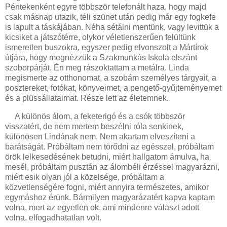
Péntekenként egyre többször telefonált haza, hogy majd
csak másnap utazik, téli szünet után pedig már egy fogkefe
is lapult a táskájában. Néha sétálni mentünk, vagy levittük a
kicsiket a játszótérre, olykor véletlenszerűen felültünk
ismeretlen buszokra, egyszer pedig elvonszolt a Mártírok
útjára, hogy megnézzük a Szakmunkás Iskola elszánt
szoborpárját. Én meg rászoktattam a metálra. Linda
megismerte az otthonomat, a szobám személyes tárgyait, a
posztereket, fotókat, könyveimet, a pengető-gyűjteményemet
és a plüssállataimat. Része lett az életemnek.
A különös álom, a feketerigó és a csók többször
visszatért, de nem mertem beszélni róla senkinek,
különösen Lindának nem. Nem akartam elveszíteni a
barátságát. Próbáltam nem törődni az egésszel, próbáltam
örök lelkesedésének betudni, miért hallgatom ámulva, ha
mesél, próbáltam pusztán az álombéli érzéssel magyarázni,
miért esik olyan jól a közelsége, próbáltam a
közvetlenségére fogni, miért annyira természetes, amikor
egymáshoz érünk. Bármilyen magyarázatért kapva kaptam
volna, mert az egyetlen ok, ami mindenre választ adott
volna, elfogadhatatlan volt.