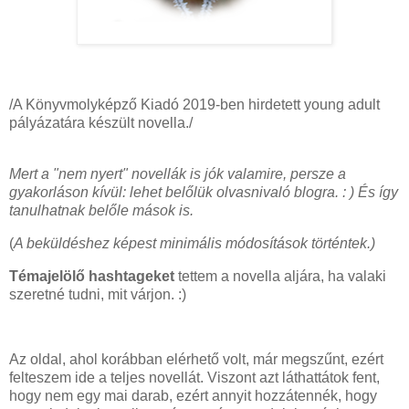
/A Könyvmolyképző Kiadó 2019-ben hirdetett young adult
pályázatára készült novella./
Mert a "nem nyert" novellák is jók valamire, persze a
gyakorláson kívül: lehet belőlük olvasnivaló blogra. : ) És így
tanulhatnak belőle mások is.
(
A beküldéshez képest minimális módosítások történtek.)
Témajelölő hashtageket
tettem a novella aljára, ha valaki
szeretné tudni, mit várjon. :)
Az oldal, ahol korábban elérhető volt, már megszűnt, ezért
felteszem ide a teljes novellát. Viszont azt láthattátok fent,
hogy nem egy mai darab, ezért annyit hozzátennék, hogy