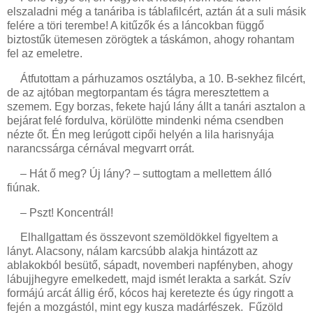
elszaladni még a tanáriba is táblafilcért, aztán át a suli másik
felére a töri terembe! A kitűzők és a láncokban függő
biztostűk ütemesen zörögtek a táskámon, ahogy rohantam
fel az emeletre.
Átfutottam a párhuzamos osztályba, a 10. B-sekhez filcért,
de az ajtóban megtorpantam és tágra meresztettem a
szemem. Egy borzas, fekete hajú lány állt a tanári asztalon a
bejárat felé fordulva, körülötte mindenki néma csendben
nézte őt. Én meg lerúgott cipői helyén a lila harisnyája
narancssárga cérnával megvarrt orrát.
– Hát ő meg? Új lány? – suttogtam a mellettem álló
fiúnak.
– Pszt! Koncentrál!
Elhallgattam és összevont szemöldökkel figyeltem a
lányt. Alacsony, nálam karcsúbb alakja hintázott az
ablakokból besütő, sápadt, novemberi napfényben, ahogy
lábujjhegyre emelkedett, majd ismét lerakta a sarkát. Szív
formájú arcát állig érő, kócos haj keretezte és úgy ringott a
fején a mozgástól, mint egy kusza madárfészek.
Fűzöld