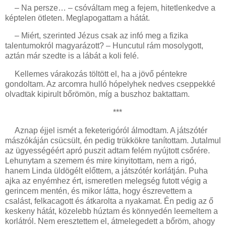
– Na persze… – csóváltam meg a fejem, hitetlenkedve a
képtelen ötleten. Meglapogattam a hátát.
– Miért, szerinted Jézus csak az infó meg a fizika
talentumokról magyarázott? – Huncutul rám mosolygott,
aztán már szedte is a lábát a koli felé.
Kellemes várakozás töltött el, ha a jövő péntekre
gondoltam. Az arcomra hulló hópelyhek nedves cseppekké
olvadtak kipirult bőrömön, míg a buszhoz baktattam.
***
Aznap éjjel ismét a feketerigóról álmodtam. A játszótér
mászókáján csücsült, én pedig trükkökre tanítottam. Jutalmul
az ügyességéért apró puszit adtam felém nyújtott csőrére.
Lehunytam a szemem és mire kinyitottam, nem a rigó,
hanem Linda üldögélt előttem, a játszótér korlátján. Puha
ajka az enyémhez ért, ismeretlen melegség futott végig a
gerincem mentén, és mikor látta, hogy észrevettem a
csalást, felkacagott és átkarolta a nyakamat. Én pedig az ő
keskeny hátát, közelebb húztam és könnyedén leemeltem a
korlátról. Nem eresztettem el, átmelegedett a bőröm, ahogy