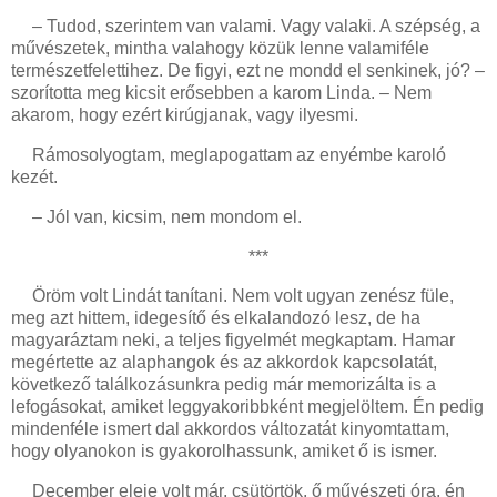
– Tudod, szerintem van valami. Vagy valaki. A szépség, a
művészetek, mintha valahogy közük lenne valamiféle
természetfelettihez. De figyi, ezt ne mondd el senkinek, jó? –
szorította meg kicsit erősebben a karom Linda. – Nem
akarom, hogy ezért kirúgjanak, vagy ilyesmi.
Rámosolyogtam, meglapogattam az enyémbe karoló
kezét.
– Jól van, kicsim, nem mondom el.
***
Öröm volt Lindát tanítani. Nem volt ugyan zenész füle,
meg azt hittem, idegesítő és elkalandozó lesz, de ha
magyaráztam neki, a teljes figyelmét megkaptam. Hamar
megértette az alaphangok és az akkordok kapcsolatát,
következő találkozásunkra pedig már memorizálta is a
lefogásokat, amiket leggyakoribbként megjelöltem. Én pedig
mindenféle ismert dal akkordos változatát kinyomtattam,
hogy olyanokon is gyakorolhassunk, amiket ő is ismer.
December eleje volt már, csütörtök, ő művészeti óra, én