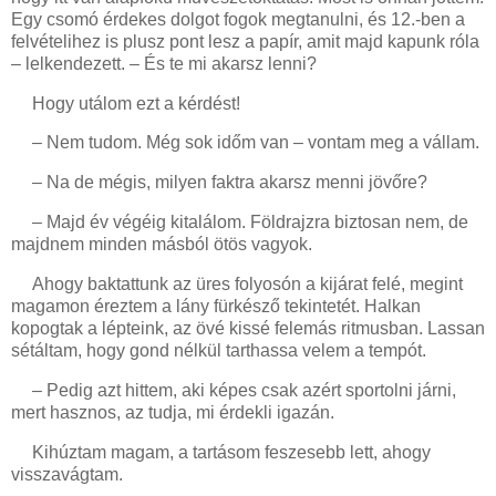
Egy csomó érdekes dolgot fogok megtanulni, és 12.-ben a
felvételihez is plusz pont lesz a papír, amit majd kapunk róla
– lelkendezett. – És te mi akarsz lenni?
Hogy utálom ezt a kérdést!
– Nem tudom. Még sok időm van – vontam meg a vállam.
– Na de mégis, milyen faktra akarsz menni jövőre?
– Majd év végéig kitalálom. Földrajzra biztosan nem, de
majdnem minden másból ötös vagyok.
Ahogy baktattunk az üres folyosón a kijárat felé, megint
magamon éreztem a lány fürkésző tekintetét. Halkan
kopogtak a lépteink, az övé kissé felemás ritmusban. Lassan
sétáltam, hogy gond nélkül tarthassa velem a tempót.
– Pedig azt hittem, aki képes csak azért sportolni járni,
mert hasznos, az tudja, mi érdekli igazán.
Kihúztam magam, a tartásom feszesebb lett, ahogy
visszavágtam.