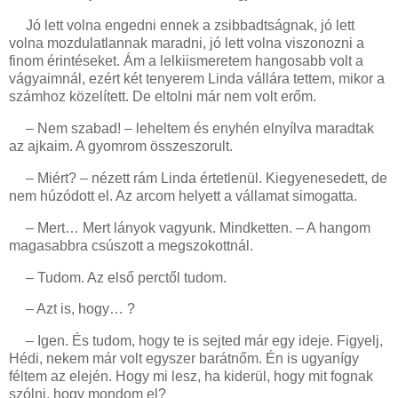
Jó lett volna engedni ennek a zsibbadtságnak, jó lett
volna mozdulatlannak maradni, jó lett volna viszonozni a
finom érintéseket. Ám a lelkiismeretem hangosabb volt a
vágyaimnál, ezért két tenyerem Linda vállára tettem, mikor a
számhoz közelített. De eltolni már nem volt erőm.
– Nem szabad! – leheltem és enyhén elnyílva maradtak
az ajkaim. A gyomrom összeszorult.
– Miért? – nézett rám Linda értetlenül. Kiegyenesedett, de
nem húzódott el. Az arcom helyett a vállamat simogatta.
– Mert… Mert lányok vagyunk. Mindketten. – A hangom
magasabbra csúszott a megszokottnál.
– Tudom. Az első perctől tudom.
– Azt is, hogy… ?
– Igen. És tudom, hogy te is sejted már egy ideje. Figyelj,
Hédi, nekem már volt egyszer barátnőm. Én is ugyanígy
féltem az elején. Hogy mi lesz, ha kiderül, hogy mit fognak
szólni, hogy mondom el?