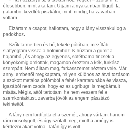
élesebben, mint akartam. Ujjaim a nyakamban függő, fa
galambot kezdték piszkálni, mint mindig, ha zavarban
voltam.
Elzártam a csapot, hallottam, hogy a lány visszakullog a
padokhoz.
Szűk farmerben és bő, fekete pólóban, mezítláb
slattyogtam vissza a holmimhoz. Kihúztam a gumit a
hajamból, és ahogy az egyenes, sötétbarna tincsek a
könyökömig omlottak, magamon éreztem a kék, fürkész
szempárt. Nem álltam meg, farkasszemet néztem vele. Már
annyi embertől megkaptam, milyen különös az átváltozásom
a szokott metálos pólómból a fehér karateruhába és vissza,
igazából nem csoda, hogy ez az ugribugri is megbámult
miatta. Mégis, attól tartottam, ha nem veszem fel a
szemkontaktust, zavarba jövök az engem pásztázó
tekintettől.
A lány nem fordította el a szemét, ahogy vártam, hanem
rám mosolygott, és úgy szólalt meg, mintha amúgy is
kérdezni akart volna. Talán így is volt.