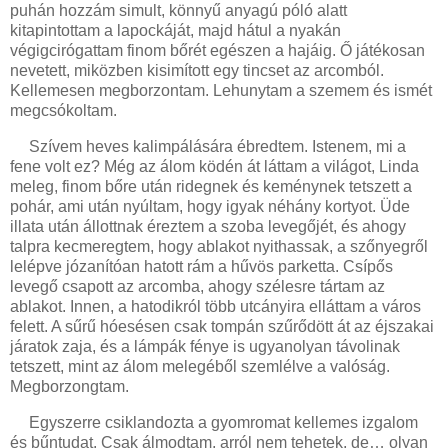
puhán hozzám simult, könnyű anyagú póló alatt
kitapintottam a lapockáját, majd hátul a nyakán
végigcirógattam finom bőrét egészen a hajáig. Ő játékosan
nevetett, miközben kisimított egy tincset az arcomból.
Kellemesen megborzontam. Lehunytam a szemem és ismét
megcsókoltam.
Szívem heves kalimpálására ébredtem. Istenem, mi a
fene volt ez? Még az álom ködén át láttam a világot, Linda
meleg, finom bőre után ridegnek és keménynek tetszett a
pohár, ami után nyúltam, hogy igyak néhány kortyot. Üde
illata után állottnak éreztem a szoba levegőjét, és ahogy
talpra kecmeregtem, hogy ablakot nyithassak, a szőnyegről
lelépve józanítóan hatott rám a hűvös parketta. Csípős
levegő csapott az arcomba, ahogy szélesre tártam az
ablakot. Innen, a hatodikról több utcányira elláttam a város
felett. A sűrű hóesésen csak tompán szűrődött át az éjszakai
járatok zaja, és a lámpák fénye is ugyanolyan távolinak
tetszett, mint az álom melegéből szemlélve a valóság.
Megborzongtam.
Egyszerre csiklandozta a gyomromat kellemes izgalom
és bűntudat. Csak álmodtam, arról nem tehetek, de… olyan