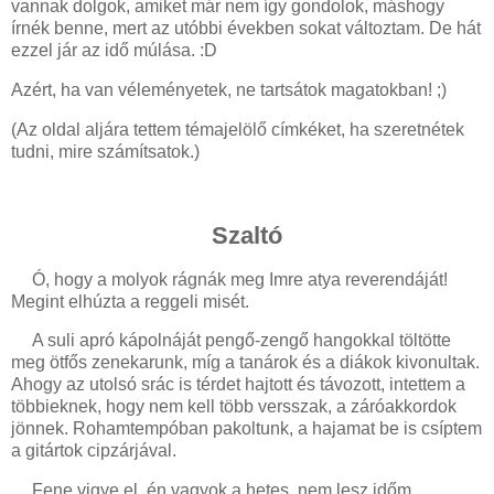
vannak dolgok, amiket már nem így gondolok, máshogy
írnék benne, mert az utóbbi években sokat változtam. De hát
ezzel jár az idő múlása. :D
Azért, ha van véleményetek, ne tartsátok magatokban! ;)
(Az oldal aljára tettem témajelölő címkéket, ha szeretnétek
tudni, mire számítsatok.)
Szaltó
Ó, hogy a molyok rágnák meg Imre atya reverendáját!
Megint elhúzta a reggeli misét.
A suli apró kápolnáját pengő-zengő hangokkal töltötte
meg ötfős zenekarunk, míg a tanárok és a diákok kivonultak.
Ahogy az utolsó srác is térdet hajtott és távozott, intettem a
többieknek, hogy nem kell több versszak, a záróakkordok
jönnek. Rohamtempóban pakoltunk, a hajamat be is csíptem
a gitártok cipzárjával.
Fene vigye el, én vagyok a hetes, nem lesz időm