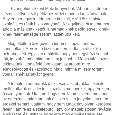
– Evangélium Szent Máté könyvéből. “Abban az időben
Jézus a következő példabeszédet mondta tanítványainak:
Egy ember egyszer idegenbe készült, ezért összehívta
szolgáit, és rájuk bízta vagyonát. Az egyiknek öt talentumot
adott, a másiknak kettőt, a harmadiknak pedig egyet, kinek-
kinek rátermettsége szerint, aztán útra kelt…”
Megtöltöttem levegővel a tüdőmet, lopva Lindára
sandítottam. Persze, ő biztosan nem tudta, miről szól a
példabeszéd. Egyszer említette, hogy nem egyházi suliból
jött, igazából még hittanon sem járt soha. Mégis találkozott a
tekintetünk. Linda felé fordítottam az arcom, mire
elmosolyodott és kacsintott. Majd, mintha mi sem történt
volna, ismét az atyát figyelte.
A templom neobarokk díszítései, a szobrokkal ékesített
mellékoltárok és a festett, kazettás mennyezet, úgy éreztem,
összenyomnak. Utáltam, hogy nem látom, mi értelme ennek
az egésznek, miért tanulok és szerzek jó jegyeket, ha nem
érdekel semmi, utáltam, hogy nem tudok egy olyan kérdésre
felelni, amire ez a szeleburdi lány oly magabiztosan rávágja
a válaszát, és utáltam, hogy erre még emlékeztet is. De