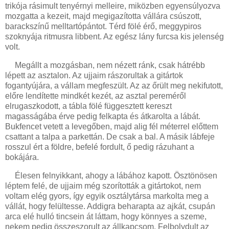
trikója rásimult tenyérnyi melleire, miközben egyensúlyozva
mozgatta a kezeit, majd megigazította vállára csúszott,
barackszínű melltartópántot. Térd fölé érő, meggypiros
szoknyája ritmusra libbent. Az egész lány furcsa kis jelenség
volt.
Megállt a mozgásban, nem nézett ránk, csak hátrébb
lépett az asztalon. Az ujjaim rászorultak a gitártok
fogantyújára, a vállam megfeszült. Az az őrült meg nekifutott,
előre lendítette mindkét kezét, az asztal pereméről
elrugaszkodott, a tábla fölé függesztett kereszt
magasságába érve pedig felkapta és átkarolta a lábát.
Bukfencet vetett a levegőben, majd alig fél méterrel előttem
csattant a talpa a parkettán. De csak a bal. A másik lábfeje
rosszul ért a földre, befelé fordult, ő pedig rázuhant a
bokájára.
Élesen felnyikkant, ahogy a lábához kapott. Ösztönösen
léptem felé, de ujjaim még szorították a gitártokot, nem
voltam elég gyors, így egyik osztálytársa markolta meg a
vállát, hogy felültesse. Addigra beharapta az ajkát, csupán
arca elé hulló tincsein át láttam, hogy könnyes a szeme,
nekem pedig összeszorult az állkapcsom. Felbolydult az