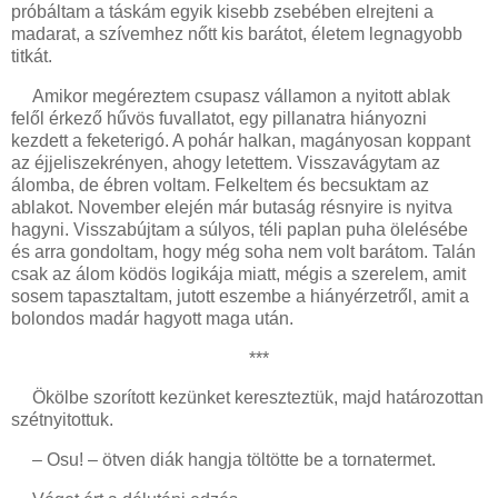
próbáltam a táskám egyik kisebb zsebében elrejteni a
madarat, a szívemhez nőtt kis barátot, életem legnagyobb
titkát.
Amikor megéreztem csupasz vállamon a nyitott ablak
felől érkező hűvös fuvallatot, egy pillanatra hiányozni
kezdett a feketerigó. A pohár halkan, magányosan koppant
az éjjeliszekrényen, ahogy letettem. Visszavágytam az
álomba, de ébren voltam. Felkeltem és becsuktam az
ablakot. November elején már butaság résnyire is nyitva
hagyni. Visszabújtam a súlyos, téli paplan puha ölelésébe
és arra gondoltam, hogy még soha nem volt barátom. Talán
csak az álom ködös logikája miatt, mégis a szerelem, amit
sosem tapasztaltam, jutott eszembe a hiányérzetről, amit a
bolondos madár hagyott maga után.
***
Ökölbe szorított kezünket kereszteztük, majd határozottan
szétnyitottuk.
– Osu! – ötven diák hangja töltötte be a tornatermet.