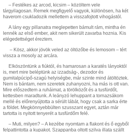
– Festékes az arcod, kicsim – közöltem vele
tárgyilagosan. Remek megfigyelő vagyok, különösen, ha két
haverom csukladozik mellettem a visszafojtott vihogástól.
A lány egy pillanatra meglepetten bámult rám, mintha én
lennék az első ember, akit nem sikerült zavarba hoznia. Kis
elégedettséget éreztem.
– Kösz, akkor jövök veled az öltözőbe és lemosom – tért
vissza a mosoly az arcára.
Elköszöntünk a fiúktól, és hamarosan a karatés lányoktól
is, mert mire beléptünk az izzadság-, dezodor és
gumitalpúcipő-szagú helyiségbe, már szinte mind átöltöztek.
Nem is bántam, nem szeretek zuhanyozni, ha más is ott van.
Mire előszedtem a ruháimat, a törölközőt és a tusfürdőt,
kettesben maradtunk. A leányzó lehuppant a tornazsákom
mellé és előrenyújtotta a sérült lábát, hogy csak a sarka érte
a földet. Megkönnyebbülten szusszant egyet, aztán már
tartotta is nyitott tenyerét a tusfürdőm felé.
– Muti, milyen? – A kezébe nyomtam a flakont és ő egyből
felpattintotta a kupakot. Szappanba oltott szilva illata szállt