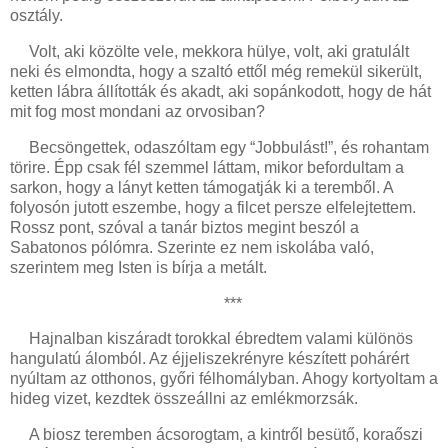
osztály.
Volt, aki közölte vele, mekkora hülye, volt, aki gratulált
neki és elmondta, hogy a szaltó ettől még remekül sikerült,
ketten lábra állították és akadt, aki sopánkodott, hogy de hát
mit fog most mondani az orvosiban?
Becsöngettek, odaszóltam egy “Jobbulást!”, és rohantam
törire. Épp csak fél szemmel láttam, mikor befordultam a
sarkon, hogy a lányt ketten támogatják ki a teremből. A
folyosón jutott eszembe, hogy a filcet persze elfelejtettem.
Rossz pont, szóval a tanár biztos megint beszól a
Sabatonos pólómra. Szerinte ez nem iskolába való,
szerintem meg Isten is bírja a metált.
***
Hajnalban kiszáradt torokkal ébredtem valami különös
hangulatú álomból. Az éjjeliszekrényre készített pohárért
nyúltam az otthonos, győri félhomályban. Ahogy kortyoltam a
hideg vizet, kezdtek összeállni az emlékmorzsák.
A biosz teremben ácsorogtam, a kintről besütő, koraőszi