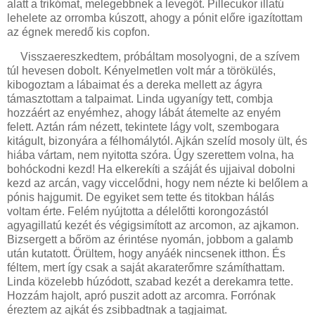
alatt a trikómat, melegebbnek a levegőt. Pillecukor illatú
lehelete az orromba kúszott, ahogy a pónit előre igazítottam
az égnek meredő kis copfon.
Visszaereszkedtem, próbáltam mosolyogni, de a szívem
túl hevesen dobolt. Kényelmetlen volt már a törökülés,
kibogoztam a lábaimat és a dereka mellett az ágyra
támasztottam a talpaimat. Linda ugyanígy tett, combja
hozzáért az enyémhez, ahogy lábát átemelte az enyém
felett. Aztán rám nézett, tekintete lágy volt, szembogara
kitágult, bizonyára a félhomálytól. Ajkán szelíd mosoly ült, és
hiába vártam, nem nyitotta szóra. Úgy szerettem volna, ha
bohóckodni kezd! Ha elkerekíti a száját és ujjaival dobolni
kezd az arcán, vagy viccelődni, hogy nem nézte ki belőlem a
pónis hajgumit. De egyiket sem tette és titokban hálás
voltam érte. Felém nyújtotta a délelőtti korongozástól
agyagillatú kezét és végigsimított az arcomon, az ajkamon.
Bizsergett a bőröm az érintése nyomán, jobbom a galamb
után kutatott. Örültem, hogy anyáék nincsenek itthon. És
féltem, mert így csak a saját akaraterőmre számíthattam.
Linda közelebb húzódott, szabad kezét a derekamra tette.
Hozzám hajolt, apró puszit adott az arcomra. Forrónak
éreztem az ajkát és zsibbadtnak a tagjaimat.