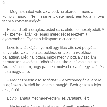
fel.
– Megmoshatod vele az arcod, ha akarod – mondtam
komoly hangon. Nem is ismertük egymást, nem tudtam hova
tenni a közvetlenségét.
Felsandított a szaglászásból és szelíden elmosolyodott. A
kék szemek láttán kellemes melegséget éreztem a
gyomromban. Gyorsan felkaptam a cuccomat.
Levette a táskáját, nyomott egy lilás-áttetsző pöttyöt a
tenyerébe, aztán ő a csapokhoz, én a zuhanyzókhoz
ballagtam. Még hallottam, mikor megnyitotta a vizet, ám
hamarosan lekötött a lúdbőrzés az iskolai hűvös tus alatt.
Arra számítottam, hogy pár perc múlva bekiabál egy sziát és
hazamegy. Erre…
– Megnézhetem a tolltartódat? – A vízcsobogás ellenére
is egészen közelről hallottam a hangját. Bedughatta a fejét
az ajtóból.
Egy pillanatra megmerevedtem, ez váratlanul ért.
– Ha hozzányúlsz a táskámhoz, véged! – szóltam rá