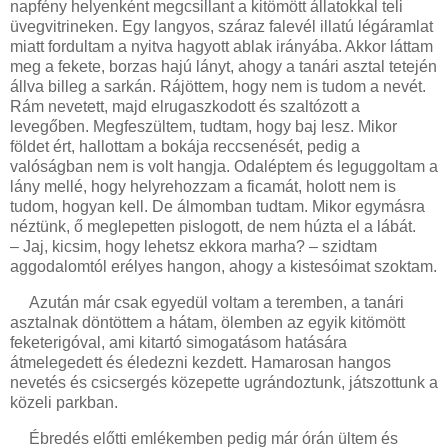
napfény helyenként megcsillant a kitömött állatokkal teli
üvegvitrineken. Egy langyos, száraz falevél illatú légáramlat
miatt fordultam a nyitva hagyott ablak irányába. Akkor láttam
meg a fekete, borzas hajú lányt, ahogy a tanári asztal tetején
állva billeg a sarkán. Rájöttem, hogy nem is tudom a nevét.
Rám nevetett, majd elrugaszkodott és szaltózott a
levegőben. Megfeszültem, tudtam, hogy baj lesz. Mikor
földet ért, hallottam a bokája reccsenését, pedig a
valóságban nem is volt hangja. Odaléptem és leguggoltam a
lány mellé, hogy helyrehozzam a ficamát, holott nem is
tudom, hogyan kell. De álmomban tudtam. Mikor egymásra
néztünk, ő meglepetten pislogott, de nem húzta el a lábát.
– Jaj, kicsim, hogy lehetsz ekkora marha? – szidtam
aggodalomtól erélyes hangon, ahogy a kistesóimat szoktam.
Azután már csak egyedül voltam a teremben, a tanári
asztalnak döntöttem a hátam, ölemben az egyik kitömött
feketerigóval, ami kitartó simogatásom hatására
átmelegedett és éledezni kezdett. Hamarosan hangos
nevetés és csicsergés közepette ugrándoztunk, játszottunk a
közeli parkban.
Ébredés előtti emlékemben pedig már órán ültem és