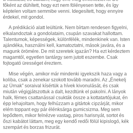
főként az dühített, hogy ezt nem fölényesen tette, és így
képtelen voltam semmibe venni. Idegesített, hogy ennyire
érdekel, mit gondol.
A prédikáció alatt leültünk. Nem bírtam rendesen figyelni,
elkalandoztak a gondolataim, csupán szavakat hallottam.
Talentumok, képességek, különfélék, mindenkinek van. Isten
ajándéka, használni kell, kamatoztatni, mások javára, és a
magunk örömére. De mit szeretek igazán? Ha ezt kérdeztem
magamtól, egyetlen tantárgy sem jutott eszembe. Csak
fojtogató ürességet éreztem.
Mise végén, amikor már mindenki igyekszik haza vagy a
koliba, csak a zenekar szokott tovább maradni. Az „Énekelj
az Úrnak” soraival kísértük a hívek kivonulását, és csak
miután végigjátszottuk a dalt, kezdtünk el pakolni. A lányok
halk, fémes csattanással csukták össze a kottatartójukat, én
épp lehajoltam, hogy felhúzzam a gitártok cipzárját, mikor
elém toppant egy pár élénksárga gumicsizma. Meg sem
lepődtem, mikor felnézve vastag, piros harisnyát, sortot és
őszi kabátot láttam, meg egy kendő redői fölül kipislogó, kék
szempárt és borzas frizurát.