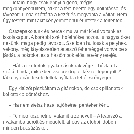
Tudtam, hogy csak ennyi a gond, mégis
megkönnyebbültem, mikor a férfi beérte egy bólintással és
távozott. Linda széttárta a kezét és megvonta a vállát. Nem
úgy festett, mint akit kényelmetlenül érintettek a történtek.
Összepakoltunk és percek múlva már kívül voltunk az
iskolakapun. A korábbi szél hófelhőket hozott, itt hagyta őket
nekünk, maga pedig távozott. Szelíden hullottak a pelyhek,
vékony, még fátyolszerűen áttetsző fehérséggel vonva be a
járdát, a bokrokat és a háztömbök előtti sövény tetejét.
– Hát, a csütörtöki gyakorlásoknak vége – húzta el a
száját Linda, miközben zsebre dugott kézzel toporgott. A
lába nyomán fekete foltok nyíltak a fehér szőnyegen.
Egy kitűzőt piszkáltam a gitártokon, de csak pillanatok
kellettek a döntéshez.
– Ha nem sietsz haza, átjöhetnél péntekenként.
– Te meg kezdhetnél valamit a zenével! – A leányzó a
nyakamba ugrott és megölelt, ahogy az utóbbi időben
minden búcsúzáskor.