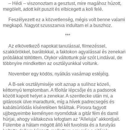
– Hédi – viszonoztam a gesztust, mire magához húzott,
megölelt, adott két puszit és elbicegett a koli felé.
Feszélyezett ez a közvetlenség, mégis volt benne valami
megkapó. Nagyot szusszanva indultam el a buszhoz.
***
Az elkövetkező napokat tanulással, filmezéssel,
szakkörökkel, barátokkal, a faktokon agyalással és zenekari
próbákkal töltöttem. Olykor váltottunk pár szót Lindával, de
többnyire mindketten az osztályunkkal voltunk.
November egy ködös, nyálkás vasárnap estéjéig.
A B-sek osztálymiséje volt aznap a sulihoz közeli,
kéttornyú templomban. A főoltár lépcsője és a padsorok
között kapott helyet a zenekar. A szentlecke után mi, a
gitárosok ülve maradtunk, míg a hívek padrecsegés és
kabátsúrlódás kíséretében felálltak. Pirosra fagyott
ujjbegyeimbe keményen nyomódtak a gitár fém és damil
húrjai, ahogy váltakozva lefogtam az “Alleluja” akkordjait.
Fülembe a hátam mögött álló két fuvolista és a furulyás