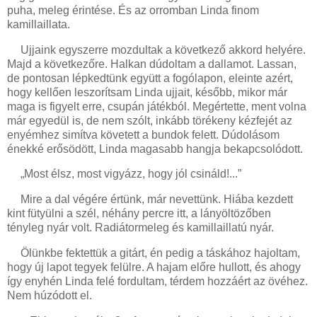
puha, meleg érintése. És az orromban Linda finom
kamillaillata.
Ujjaink egyszerre mozdultak a következő akkord helyére.
Majd a következőre. Halkan dúdoltam a dallamot. Lassan,
de pontosan lépkedtünk együtt a fogólapon, eleinte azért,
hogy kellően leszorítsam Linda ujjait, később, mikor már
maga is figyelt erre, csupán játékból. Megértette, ment volna
már egyedül is, de nem szólt, inkább törékeny kézfejét az
enyémhez simítva követett a bundok felett. Dúdolásom
énekké erősödött, Linda magasabb hangja bekapcsolódott.
„Most élsz, most vigyázz, hogy jól csináld!...”
Mire a dal végére értünk, már nevettünk. Hiába kezdett
kint fütyülni a szél, néhány percre itt, a lányöltözőben
tényleg nyár volt. Radiátormeleg és kamillaillatú nyár.
Ölünkbe fektettük a gitárt, én pedig a táskához hajoltam,
hogy új lapot tegyek felülre. A hajam előre hullott, és ahogy
így enyhén Linda felé fordultam, térdem hozzáért az övéhez.
Nem húzódott el.