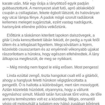
karate után. Már egy órája a lányöltöző egyik padján
gubbasztottunk. A mennyezet alatt futó, apró ablakokból
csupán a csillagtalan, fekete égbolt látszott, és haloványan
egy utcai lámpa fénye. A padok mögé szorult radiátorok
kellemes meleget sugároztak, ezért vastag nadrágunk,
harisnyánk ellenére pólóra vetkőztünk.
Előttünk a táskámon kiterített lapokon dalszövegek, a
gitár Linda keresztbetett lábán feküdt, én pedig a nyak felől
ültem és a lefogásait figyeltem. Megcsóváltam a fejem,
közelebb csusszantam és az enyémnél vékonyabb ujjakat
rászorítottam a húrokra, hogy egészen elfehéredtek. A lány
állkapcsa megfeszült, de meg se nyikkant.
– Még mindig nem fogod le elég erősen. Most pengess!
Linda ezúttal zengő, tiszta hangokat csalt elő a gitárból,
ahogy a hanglyuk feletti húrokon végigtáncoltatta a
pengetőt. Ő is hallotta a különbséget, mert rám mosolygott.
Aztán közelebb húzódott, olyannyira, hogy a vállunk
egymáshoz simult. Mástól talán furcsának tűnt volna, de tőle
annyira természetes volt ez a közelség. Mégis, onnantól
végig ott motoszkált a tudatom egy hátsó zugában bőrének