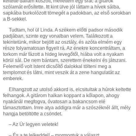
keltette dallam kúszott, mellettem egy srác a gitárok
szólamát erősítette. Itt kint ülve jól láttam a hívek sálba,
sapkába burkolózott tömegét a padokban, az első sorokban
a B-sekkel.
Tudtam, hol ül Linda. A székem előtti padsor második
padjában, szinte egy vonalban velem. Találkozott a
tekintetünk, mikor bejött az osztály, és azóta elmém egy
része folyamatosan figyelt rá. Az énekre koncentráltam, a
torkom már fázott a hideg levegőtől, hiába volt a nyakam
körül sál. De nem bántam, szerettem énekelni és játszani.
Felemelő volt Istent dicsőítő dalokkal tölteni meg a
templomot és látni, mint veszik át a zene hangulatát az
emberek.
Elhangzott az utolsó akkord is, elcsitultak a húrok keltette
felhangok. A gitárom halkan koppant a kőlapon, ahogy
nyakánál megfogva, óvatosan a bakancsom elé
támasztottam. Imre atya addigra már a szószéknél állt, mély
hangja betöltötte a csöndet.
– Az Úr legyen veletek!
– És a te lelkeddel! – mormogtuk a választ.