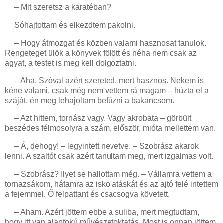
– Mit szeretsz a karatéban?
Sóhajtottam és elkezdtem pakolni.
– Hogy átmozgat és közben valami hasznosat tanulok.
Rengeteget ülök a könyvek fölött és néha nem csak az
agyat, a testet is meg kell dolgoztatni.
– Aha. Szóval azért szereted, mert hasznos. Nekem is
kéne valami, csak még nem vettem rá magam – húzta el a
száját, én meg lehajoltam befűzni a bakancsom.
– Azt hittem, tornász vagy. Vagy akrobata – görbült
beszédes félmosolyra a szám, először, mióta mellettem van.
– Á, dehogy! – legyintett nevetve. – Szobrász akarok
lenni. A szaltót csak azért tanultam meg, mert izgalmas volt.
– Szobrász? Ilyet se hallottam még. – Vállamra vettem a
tornazsákom, hátamra az iskolatáskát és az ajtó felé intettem
a fejemmel. Ő felpattant és csacsogva követett.
– Aham. Azért jöttem ebbe a suliba, mert megtudtam,
hogy itt van alapfokú művészetoktatás. Most is onnan jöttem.