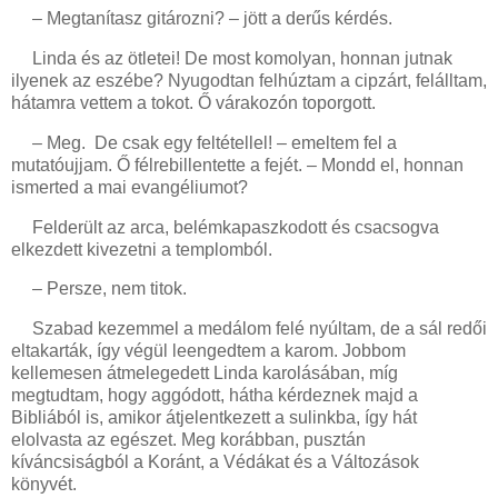
– Megtanítasz gitározni? – jött a derűs kérdés.
Linda és az ötletei! De most komolyan, honnan jutnak
ilyenek az eszébe? Nyugodtan felhúztam a cipzárt, felálltam,
hátamra vettem a tokot. Ő várakozón toporgott.
– Meg.
De csak egy feltétellel! – emeltem fel a
mutatóujjam. Ő félrebillentette a fejét. – Mondd el, honnan
ismerted a mai evangéliumot?
Felderült az arca, belémkapaszkodott és csacsogva
elkezdett kivezetni a templomból.
– Persze, nem titok.
Szabad kezemmel a medálom felé nyúltam, de a sál redői
eltakarták, így végül leengedtem a karom. Jobbom
kellemesen átmelegedett Linda karolásában, míg
megtudtam, hogy aggódott, hátha kérdeznek majd a
Bibliából is, amikor átjelentkezett a sulinkba, így hát
elolvasta az egészet. Meg korábban, pusztán
kíváncsiságból a Koránt, a Védákat és a Változások
könyvét.