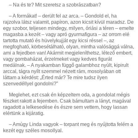
– Na és te? Mit szeretsz a szobrászatban?
– A formákat! – derült fel az arca. – Gondold el, ha
rajzolva látsz valamit, papíron, azon kicsit kívül maradsz. De
egy szobor, teljesen mindegy, milyen, óriási a téren – emelte
magasba a kezét – vagy apró gyurmafigura – az orrom elé
tartotta mutató és hüvelykujját egy kicsi réssel –, az
megfogható, körbesétálható, olyan, mintha valósággá válna,
ami a fejedben van! Akármit megjeleníthetsz, létező embert,
vagy gombaházat, érzelmeket vagy kedves figurát
medálnak. – A nyakamban függő galambhoz nyúlt, kipirult
arccal, tágra nyílt szemmel nézett rám, mosolyában ott
láttam a kérdést: „Érted már? Te mire tudsz ilyen
szenvedéllyel gondolni?”
Meglehet, ezt csak én képzeltem oda, a gondolat mégis
fészket rakott a fejemben. Csak bámultam a lányt, magával
ragadott a lelkesedése és észre sem vettem, hogy lassan
elértünk a kijáratig.
– Amúgy Linda vagyok – torpant meg és nyújtotta felém a
kezét egy széles mosollyal.