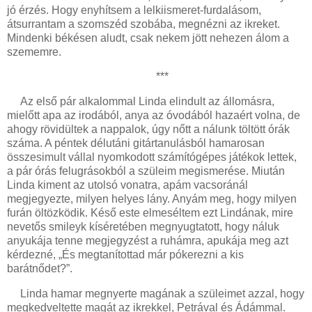
jó érzés. Hogy enyhítsem a lelkiismeret-furdalásom,
átsurrantam a szomszéd szobába, megnézni az ikreket.
Mindenki békésen aludt, csak nekem jött nehezen álom a
szememre.
***
Az első pár alkalommal Linda elindult az állomásra,
mielőtt apa az irodából, anya az óvodából hazaért volna, de
ahogy rövidültek a nappalok, úgy nőtt a nálunk töltött órák
száma. A péntek délutáni gitártanulásból hamarosan
összesimult vállal nyomkodott számítógépes játékok lettek,
a pár órás felugrásokból a szüleim megismerése. Miután
Linda kiment az utolsó vonatra, apám vacsoránál
megjegyezte, milyen helyes lány. Anyám meg, hogy milyen
furán öltözködik. Késő este elmeséltem ezt Lindának, mire
nevetős smileyk kíséretében megnyugtatott, hogy náluk
anyukája tenne megjegyzést a ruhámra, apukája meg azt
kérdezné, „És megtanítottad már pókerezni a kis
barátnődet?”.
Linda hamar megnyerte magának a szüleimet azzal, hogy
megkedveltette magát az ikrekkel, Petrával és Ádámmal.