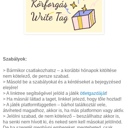
Szabályok:
> Bármikor csatlakozhatsz – a korábbi hónapok kitöltése
nem kötelező, de persze szabad.
> Másold be a szabályokat és a kérdéseket a bejegyzésed
elejére!
> A linktree segítségével jelöld a játék
ötletgazdáját
!
> Ha másnál láttad a taget, linkkel jelezd, hogy tőle hoztad!
> A játék platformfüggetlen – bárhol találkoztál vele,
átviheted magadhoz, akkor is, ha más platformon vagy aktív.
> Jelölni szabad, de nem kötelező – beszállhatsz akkor is,
ha senki nem hívott ki, és neked sem kell másokat jelölnöd.
De ha szeretél meghívni embereket, megteheted, csak