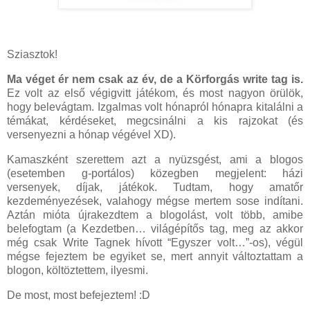
Sziasztok!
Ma véget ér nem csak az év, de a Körforgás write tag is.
Ez volt az első végigvitt játékom, és most nagyon örülök,
hogy belevágtam. Izgalmas volt hónapról hónapra kitalálni a
témákat, kérdéseket, megcsinálni a kis rajzokat (és
versenyezni a hónap végével XD).
Kamaszként szerettem azt a nyüzsgést, ami a blogos
(esetemben g-portálos) közegben megjelent: házi
versenyek, díjak, játékok. Tudtam, hogy amatőr
kezdeményezések, valahogy mégse mertem sose indítani.
Aztán mióta újrakezdtem a blogolást, volt több, amibe
belefogtam (a Kezdetben… világépítős tag, meg az akkor
még csak Write Tagnek hívott “Egyszer volt…”-os), végül
mégse fejeztem be egyiket se, mert annyit változtattam a
blogon, költöztettem, ilyesmi.
De most, most befejeztem! :D