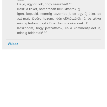
De jó, úgy örülök, hogy szeretted! ^^
Köszi a linket, hamarosan bekukkantok. ;)
Igen, képzeld, nemrég eszembe jutott egy új ötlet, de
azt majd jövőre hozom. Idén előkészülök rá, és akkor
mindig tudom majd időben hozni a részeket. :D
Köszönöm, hogy játszottatok, és a kommentjeidet is,
mindig feldobtak! ^^
Válasz