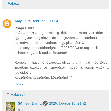
Válasz
Amy
2025. február 9. 11:04
Drága Emília!
Imádtam ezt a taget, mindig kitöltöttem, mikor volt időm rá.
így nagyon megkésve, de befejeztem a decemberit, amire
ha kedved tartja, itt vethetsz egy pillantást :3
https://mysteriesofthenight.hu/2025/02/write-tag-emilia-
tollabol-negyedik-utolso-felvonas/
Remélem, hasonló jóságokat olvashatunk majd még tőled,
imádtam ezeket, és ismerőseim közül is páran vitték a
tagjeidet :3
Köszönöm, köszönöm, köszönöm! ^^
Válasz
Válaszok
Sümegi Emília
2025. február 10. 21:52
Szia!