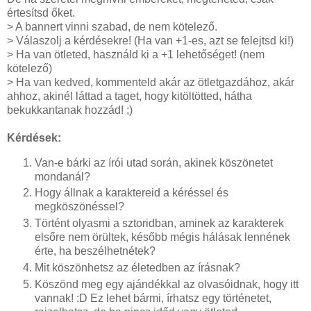
értesítsd őket.
> A bannert vinni szabad, de nem kötelező.
> Válaszolj a kérdésekre! (Ha van +1-es, azt se felejtsd ki!)
> Ha van ötleted, használd ki a +1 lehetőséget! (nem
kötelező)
> Ha van kedved, kommenteld akár az ötletgazdához, akár
ahhoz, akinél láttad a taget, hogy kitöltötted, hátha
bekukkantanak hozzád! ;)
Kérdések:
Van-e bárki az írói utad során, akinek köszönetet
mondanál?
Hogy állnak a karaktereid a kéréssel és
megköszönéssel?
Történt olyasmi a sztoridban, aminek az karakterek
elsőre nem örültek, később mégis hálásak lennének
érte, ha beszélhetnétek?
Mit köszönhetsz az életedben az írásnak?
Köszönd meg egy ajándékkal az olvasóidnak, hogy itt
vannak! :D Ez lehet bármi, írhatsz egy történetet,