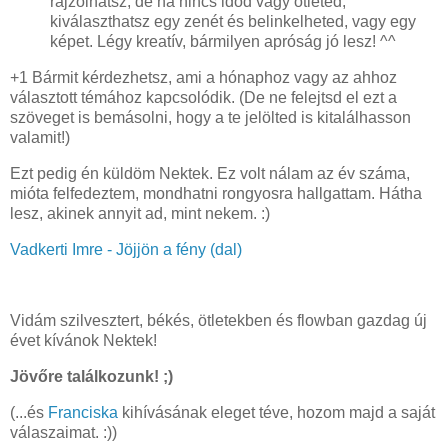
rajzolhatsz, de ha nincs időd vagy ötleted,
kiválaszthatsz egy zenét és belinkelheted, vagy egy
képet. Légy kreatív, bármilyen apróság jó lesz! ^^
+1 Bármit kérdezhetsz, ami a hónaphoz vagy az ahhoz
választott témához kapcsolódik. (De ne felejtsd el ezt a
szöveget is bemásolni, hogy a te jelölted is kitalálhasson
valamit!)
Ezt pedig én küldöm Nektek. Ez volt nálam az év száma,
mióta felfedeztem, mondhatni rongyosra hallgattam. Hátha
lesz, akinek annyit ad, mint nekem. :)
Vadkerti Imre - Jöjjön a fény (dal)
Vidám szilvesztert, békés, ötletekben és flowban gazdag új
évet kívánok Nektek!
Jövőre találkozunk! ;)
(...és
Franciska
kihívásának eleget téve, hozom majd a saját
válaszaimat. :))