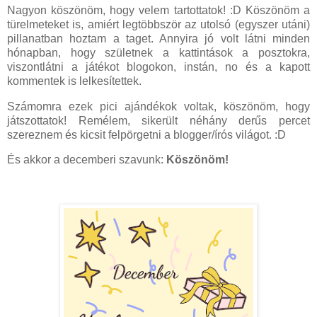
Nagyon köszönöm, hogy velem tartottatok! :D Köszönöm a
türelmeteket is, amiért legtöbbször az utolsó (egyszer utáni)
pillanatban hoztam a taget. Annyira jó volt látni minden
hónapban, hogy születnek a kattintások a posztokra,
viszontlátni a játékot blogokon, instán, no és a kapott
kommentek is lelkesítettek.
Számomra ezek pici ajándékok voltak, köszönöm, hogy
játszottatok! Remélem, sikerült néhány derűs percet
szereznem és kicsit felpörgetni a blogger/írós világot. :D
És akkor a decemberi szavunk:
Köszönöm!