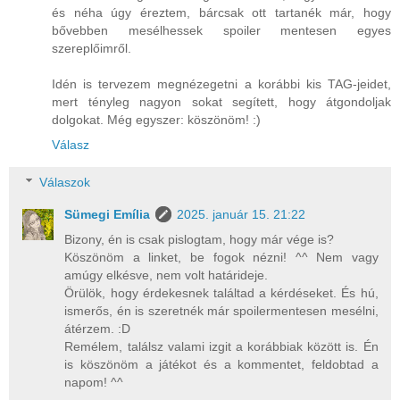
és néha úgy éreztem, bárcsak ott tartanék már, hogy
bővebben mesélhessek spoiler mentesen egyes
szereplőimről.
Idén is tervezem megnézegetni a korábbi kis TAG-jeidet,
mert tényleg nagyon sokat segített, hogy átgondoljak
dolgokat. Még egyszer: köszönöm! :)
Válasz
Válaszok
Sümegi Emília
2025. január 15. 21:22
Bizony, én is csak pislogtam, hogy már vége is?
Köszönöm a linket, be fogok nézni! ^^ Nem vagy
amúgy elkésve, nem volt határideje.
Örülök, hogy érdekesnek találtad a kérdéseket. És hú,
ismerős, én is szeretnék már spoilermentesen mesélni,
átérzem. :D
Remélem, találsz valami izgit a korábbiak között is. Én
is köszönöm a játékot és a kommentet, feldobtad a
napom! ^^