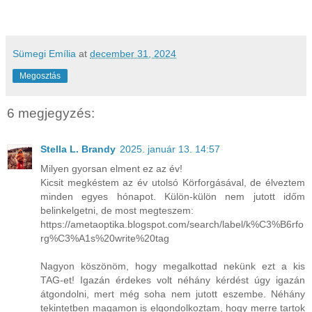
Sümegi Emília
at
december 31, 2024
Megosztás
6 megjegyzés:
Stella L. Brandy
2025. január 13. 14:57
Milyen gyorsan elment ez az év!
Kicsit megkéstem az év utolsó Körforgásával, de élveztem
minden egyes hónapot. Külön-külön nem jutott időm
belinkelgetni, de most megteszem:
https://ametaoptika.blogspot.com/search/label/k%C3%B6rfo
rg%C3%A1s%20write%20tag
Nagyon köszönöm, hogy megalkottad nekünk ezt a kis
TAG-et! Igazán érdekes volt néhány kérdést úgy igazán
átgondolni, mert még soha nem jutott eszembe. Néhány
tekintetben magamon is elgondolkoztam, hogy merre tartok