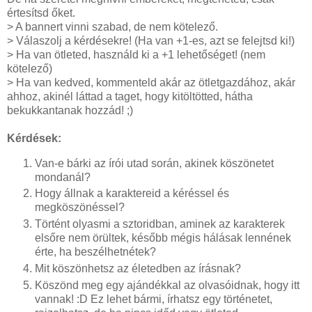
értesítsd őket.
> A bannert vinni szabad, de nem kötelező.
> Válaszolj a kérdésekre! (Ha van +1-es, azt se felejtsd ki!)
> Ha van ötleted, használd ki a +1 lehetőséget! (nem
kötelező)
> Ha van kedved, kommenteld akár az ötletgazdához, akár
ahhoz, akinél láttad a taget, hogy kitöltötted, hátha
bekukkantanak hozzád! ;)
Kérdések:
Van-e bárki az írói utad során, akinek köszönetet
mondanál?
Hogy állnak a karaktereid a kéréssel és
megköszönéssel?
Történt olyasmi a sztoridban, aminek az karakterek
elsőre nem örültek, később mégis hálásak lennének
érte, ha beszélhetnétek?
Mit köszönhetsz az életedben az írásnak?
Köszönd meg egy ajándékkal az olvasóidnak, hogy itt
vannak! :D Ez lehet bármi, írhatsz egy történetet,