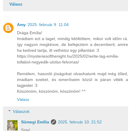
Válasz
Amy
2025. február 9. 11:04
Drága Emília!
Imádtam ezt a taget, mindig kitöltöttem, mikor volt időm rá.
így nagyon megkésve, de befejeztem a decemberit, amire
ha kedved tartja, itt vethetsz egy pillantást :3
https://mysteriesofthenight.hu/2025/02/write-tag-emilia-
tollabol-negyedik-utolso-felvonas/
Remélem, hasonló jóságokat olvashatunk majd még tőled,
imádtam ezeket, és ismerőseim közül is páran vitték a
tagjeidet :3
Köszönöm, köszönöm, köszönöm! ^^
Válasz
Válaszok
Sümegi Emília
2025. február 10. 21:52
Szia!