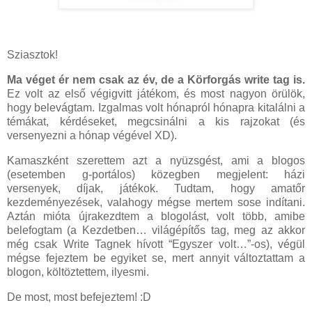
Sziasztok!
Ma véget ér nem csak az év, de a Körforgás write tag is.
Ez volt az első végigvitt játékom, és most nagyon örülök,
hogy belevágtam. Izgalmas volt hónapról hónapra kitalálni a
témákat, kérdéseket, megcsinálni a kis rajzokat (és
versenyezni a hónap végével XD).
Kamaszként szerettem azt a nyüzsgést, ami a blogos
(esetemben g-portálos) közegben megjelent: házi
versenyek, díjak, játékok. Tudtam, hogy amatőr
kezdeményezések, valahogy mégse mertem sose indítani.
Aztán mióta újrakezdtem a blogolást, volt több, amibe
belefogtam (a Kezdetben… világépítős tag, meg az akkor
még csak Write Tagnek hívott “Egyszer volt…”-os), végül
mégse fejeztem be egyiket se, mert annyit változtattam a
blogon, költöztettem, ilyesmi.
De most, most befejeztem! :D