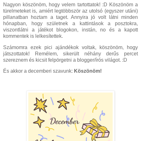
Nagyon köszönöm, hogy velem tartottatok! :D Köszönöm a
türelmeteket is, amiért legtöbbször az utolsó (egyszer utáni)
pillanatban hoztam a taget. Annyira jó volt látni minden
hónapban, hogy születnek a kattintások a posztokra,
viszontlátni a játékot blogokon, instán, no és a kapott
kommentek is lelkesítettek.
Számomra ezek pici ajándékok voltak, köszönöm, hogy
játszottatok! Remélem, sikerült néhány derűs percet
szereznem és kicsit felpörgetni a blogger/írós világot. :D
És akkor a decemberi szavunk:
Köszönöm!