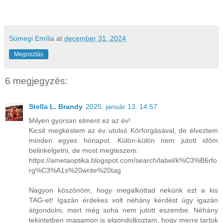
Sümegi Emília
at
december 31, 2024
Megosztás
6 megjegyzés:
Stella L. Brandy
2025. január 13. 14:57
Milyen gyorsan elment ez az év!
Kicsit megkéstem az év utolsó Körforgásával, de élveztem
minden egyes hónapot. Külön-külön nem jutott időm
belinkelgetni, de most megteszem:
https://ametaoptika.blogspot.com/search/label/k%C3%B6rfo
rg%C3%A1s%20write%20tag
Nagyon köszönöm, hogy megalkottad nekünk ezt a kis
TAG-et! Igazán érdekes volt néhány kérdést úgy igazán
átgondolni, mert még soha nem jutott eszembe. Néhány
tekintetben magamon is elgondolkoztam, hogy merre tartok