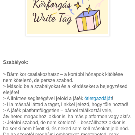
Szabályok:
> Bármikor csatlakozhatsz – a korábbi hónapok kitöltése
nem kötelező, de persze szabad.
> Másold be a szabályokat és a kérdéseket a bejegyzésed
elejére!
> A linktree segítségével jelöld a játék
ötletgazdáját
!
> Ha másnál láttad a taget, linkkel jelezd, hogy tőle hoztad!
> A játék platformfüggetlen – bárhol találkoztál vele,
átviheted magadhoz, akkor is, ha más platformon vagy aktív.
> Jelölni szabad, de nem kötelező – beszállhatsz akkor is,
ha senki nem hívott ki, és neked sem kell másokat jelölnöd.
De ha szeretél meghívni embereket, megteheted, csak