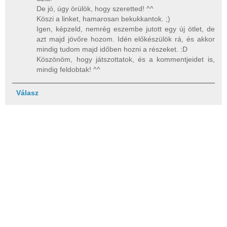
De jó, úgy örülök, hogy szeretted! ^^
Köszi a linket, hamarosan bekukkantok. ;)
Igen, képzeld, nemrég eszembe jutott egy új ötlet, de
azt majd jövőre hozom. Idén előkészülök rá, és akkor
mindig tudom majd időben hozni a részeket. :D
Köszönöm, hogy játszottatok, és a kommentjeidet is,
mindig feldobtak! ^^
Válasz