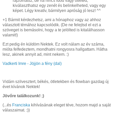
rajzolhatsz, de ha nincs időd vagy ötleted,
kiválaszthatsz egy zenét és belinkelheted, vagy egy
képet. Légy kreatív, bármilyen apróság jó lesz! ^^
+1 Bármit kérdezhetsz, ami a hónaphoz vagy az ahhoz
választott témához kapcsolódik. (De ne felejtsd el ezt a
szöveget is bemásolni, hogy a te jelölted is kitalálhasson
valamit!)
Ezt pedig én küldöm Nektek. Ez volt nálam az év száma,
mióta felfedeztem, mondhatni rongyosra hallgattam. Hátha
lesz, akinek annyit ad, mint nekem. :)
Vadkerti Imre - Jöjjön a fény (dal)
Vidám szilvesztert, békés, ötletekben és flowban gazdag új
évet kívánok Nektek!
Jövőre találkozunk! ;)
(...és
Franciska
kihívásának eleget téve, hozom majd a saját
válaszaimat. :))