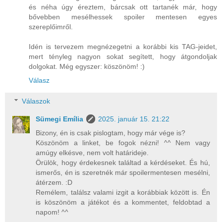
és néha úgy éreztem, bárcsak ott tartanék már, hogy
bővebben mesélhessek spoiler mentesen egyes
szereplőimről.
Idén is tervezem megnézegetni a korábbi kis TAG-jeidet,
mert tényleg nagyon sokat segített, hogy átgondoljak
dolgokat. Még egyszer: köszönöm! :)
Válasz
Válaszok
Sümegi Emília
2025. január 15. 21:22
Bizony, én is csak pislogtam, hogy már vége is?
Köszönöm a linket, be fogok nézni! ^^ Nem vagy
amúgy elkésve, nem volt határideje.
Örülök, hogy érdekesnek találtad a kérdéseket. És hú,
ismerős, én is szeretnék már spoilermentesen mesélni,
átérzem. :D
Remélem, találsz valami izgit a korábbiak között is. Én
is köszönöm a játékot és a kommentet, feldobtad a
napom! ^^