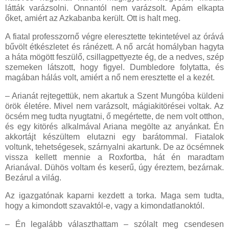
látták varázsolni. Onnantól nem varázsolt. Apám elkapta
őket, amiért az Azkabanba került. Ott is halt meg.
A fiatal professzornő végre eleresztette tekintetével az órává
bűvölt étkészletet és ránézett. A nő arcát homályban hagyta
a háta mögött feszülő, csillagpettyezte ég, de a nedves, szép
szemeken látszott, hogy figyel. Dumbledore folytatta, és
magában hálás volt, amiért a nő nem eresztette el a kezét.
– Arianát rejtegettük, nem akartuk a Szent Mungóba küldeni
örök életére. Mivel nem varázsolt, mágiakitörései voltak. Az
öcsém meg tudta nyugtatni, ő megértette, de nem volt otthon,
és egy kitörés alkalmával Ariana megölte az anyánkat. Én
akkortájt készültem elutazni egy barátommal. Fiatalok
voltunk, tehetségesek, szárnyalni akartunk. De az öcsémnek
vissza kellett mennie a Roxfortba, hát én maradtam
Arianával. Dühös voltam és keserű, úgy éreztem, bezárnak.
Bezárul a világ.
Az igazgatónak kaparni kezdett a torka. Maga sem tudta,
hogy a kimondott szavaktól-e, vagy a kimondatlanoktól.
– Én legalább választhattam – szólalt meg csendesen