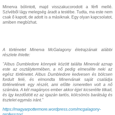
Minerva bólintott, majd visszakucorodott a férfi mellé.
Szívéből lágy melegség áradt a testébe. Tudta, ma este nem
csak ő kapott, de adott is a másiknak. Egy olyan kapcsolatot,
amiben megbízhat.
A történetet Minerva McGalagony életrajzának alábbi
részlete ihlette:
"Albus Dumbledore könnyek között találta Minervát aznap
este az osztálytermében, a nő pedig elmesélte neki az
egész történetet. Albus Dumbledore kedvesen és bölcsen
fordult felé, és elmondta Minervának saját családja
történetének egy részét, ami előtte ismeretlen volt a nő
számára. A két magányos ember akkor éjjel kicserélte titkait,
és így kezdődött ez az igazán tartós, kölcsönös barátság és
tisztelet egymás iránt."
https://magyarpottermore.wordpress.com/mcgalagony-
professzor/