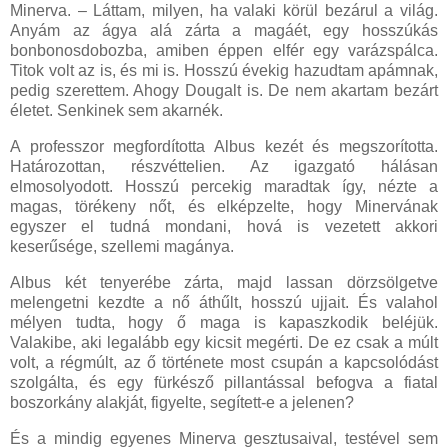
Minerva. – Láttam, milyen, ha valaki körül bezárul a világ.
Anyám az ágya alá zárta a magáét, egy hosszúkás
bonbonosdobozba, amiben éppen elfér egy varázspálca.
Titok volt az is, és mi is. Hosszú évekig hazudtam apámnak,
pedig szerettem. Ahogy Dougalt is. De nem akartam bezárt
életet. Senkinek sem akarnék.
A professzor megfordította Albus kezét és megszorította.
Határozottan, részvéttelien. Az igazgató hálásan
elmosolyodott. Hosszú percekig maradtak így, nézte a
magas, törékeny nőt, és elképzelte, hogy Minervának
egyszer el tudná mondani, hová is vezetett akkori
keserűsége, szellemi magánya.
Albus két tenyerébe zárta, majd lassan dörzsölgetve
melengetni kezdte a nő áthűlt, hosszú ujjait. És valahol
mélyen tudta, hogy ő maga is kapaszkodik beléjük.
Valakibe, aki legalább egy kicsit megérti. De ez csak a múlt
volt, a régmúlt, az ő története most csupán a kapcsolódást
szolgálta, és egy fürkésző pillantással befogva a fiatal
boszorkány alakját, figyelte, segített-e a jelenen?
És a mindig egyenes Minerva gesztusaival, testével sem