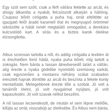
Egy szót sem szólt, csak a férfi vállára fektette az arcát, és
ahogy átkarolta a nyakát, felcsúszott alkarján a hálóing.
Csupasz bőrét cirógatta a puha haj, orrát eltöltötte az
igazgató felől áradó karamell illat és megnyugvó örömmel
üdvözölte a hátát ismét megtaláló simogatást, a derekára
kulcsolódó kart. A sírás és a biztos karok ölelése
elzsongította.
Albus szorosan tartotta a nőt, és addig cirógatta a textilen át
is érezhetően forró hátát, nyaka puha bőrét, míg tartott a
zokogás. Nem bánta a lassan átnedvesedő talárt a vállán,
alig érezte a nyaka gödrébe nyomódó szemüveg sarkát,
csak egyszerűen a mostanra néhány szálat szabadon
eresztett hajnak döntötte az arcát és beszívta a fekete konty
mentaillatát. Melegebbnek érezte tőle a szobát. Jó volt a
tanárnőt ölelni, jó volt nyugalmat nyújtani, jó volt
kapaszkodni. Jó volt szavak nélkül beszélni.
A nő lassan lecsendesült, de miután el sem lépve mellőle,
kifújta az orrát, visszabújt az ölelésébe. És Albus nem bánta.