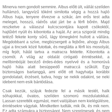
Minerva nem gondolt semmire. Albus előtt ült, vállát szelíden
hullámzó, langyvízű tóként simította végig a hozzá hajló
Albus haja, tenyere élvezve a szikár, ám erős test adta
meleget, hosszú, ráérős utat járt be a férfi bőrén. Majd
reszketve a válaszul kulcscsontjára kapott csókoktól,
hajtűiért nyúlt és kibontotta a haját. Az arca szigorát mindig
tetéző fekete konty sűrű, lágy tömegként hullott a vállára.
Megdobbant a szíve, megbizsergett a fejbőre, ahogy Albus
ujjai a tincsek közé futottak, és meglátta a férfi kis mosolyát,
míg fejét, hátát tartva a matracra fektette. Kibontotta a
csomót. A világ az oldalát cirógató érintésekké, a
mellbimbóját becéző érdes-édes nyelvvé és a homorúvá
hajló háta alatt besüppedő matraccá szűkült. Egy
biztonságos barlanggá, ami előtt ott hagyhatja korábbi
gondolatait, érzéseit, tudva, hogy se nekik odakint, se neki
idebent nem esik bántódása.
Csak kezük, szájuk fedezte fel a másik testét, halk
sóhajokkal, óvatos, szelíden szomorú mozdulatokkal.
Lassan szerették egymást, mert valójában nem kielégülésre,
érintésekre vágytak. Mindketten tudták, mik ők, és mik nem.
Ez adta számukra a biztonságot. Nem szerelmesek, és nem