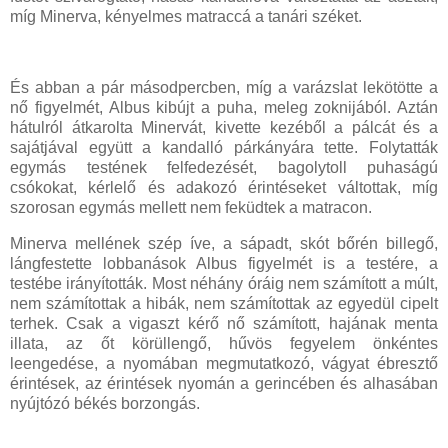
míg Minerva, kényelmes matraccá a tanári széket.
És abban a pár másodpercben, míg a varázslat lekötötte a
nő figyelmét, Albus kibújt a puha, meleg zoknijából. Aztán
hátulról átkarolta Minervát, kivette kezéből a pálcát és a
sajátjával együtt a kandalló párkányára tette. Folytatták
egymás testének felfedezését, bagolytoll puhaságú
csókokat, kérlelő és adakozó érintéseket váltottak, míg
szorosan egymás mellett nem feküdtek a matracon.
Minerva mellének szép íve, a sápadt, skót bőrén billegő,
lángfestette lobbanások Albus figyelmét is a testére, a
testébe irányították. Most néhány óráig nem számított a múlt,
nem számítottak a hibák, nem számítottak az egyedül cipelt
terhek. Csak a vigaszt kérő nő számított, hajának menta
illata, az őt körüllengő, hűvös fegyelem önkéntes
leengedése, a nyomában megmutatkozó, vágyat ébresztő
érintések, az érintések nyomán a gerincében és alhasában
nyújtózó békés borzongás.