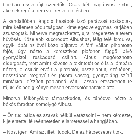
titokban összebújt szeretők. Csak két magányos ember,
akiknek régóta nem volt része ölelésben.
A kandallóban lángoló hasábok izzó parázzsá roskadtak,
mire kellemes bódultságban, kimelegedve egymás karjában
szuszogtak. Minerva megreszketett, újra megérezte a terem
hűvösét. Közelebb kucorodott Albushoz, félig felé fordulva,
egyik lábát az övéi közé bújtatva. A férfi vállán pihentette
fejét, úgy nézte a keresztíves plafonon függő, alvó
gyertyáktól roskadozó csillárt. Albus megérezhette
didergését, mert amint követte a tekintetét és ő is a lámpára
nézett, a csillár elvált a plafontól, összelapult, széltében,
hosszában megnyúlt és jókora vastag, gyertyaláng színű
mintákkal díszített paplanná vált. Lassan ereszkedett le
rájuk, ők pedig kényelmesen elvackolódhattak alatta.
Minerva félkönyékre támaszkodott, és tűnődve nézte a
békés fáradtan somolygó Albust.
– Ön tud pálca és szavak nélkül varázsolni – nem kérdezte,
kijelentette, félreérthetetlen elismeréssel a hangjában.
– Nos, igen. Ami azt illeti, tudok. De ez hétpecsétes titok.