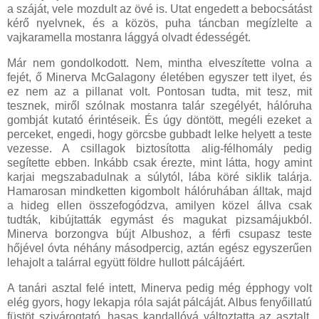
a száját, vele mozdult az övé is. Utat engedett a bebocsátást
kérő nyelvnek, és a közös, puha táncban megízlelte a
vajkaramella mostanra lággyá olvadt édességét.
Már nem gondolkodott. Nem, mintha elveszítette volna a
fejét, ő Minerva McGalagony életében egyszer tett ilyet, és
ez nem az a pillanat volt. Pontosan tudta, mit tesz, mit
tesznek, miről szólnak mostanra talár szegélyét, hálóruha
gombját kutató érintéseik. És úgy döntött, megéli ezeket a
perceket, engedi, hogy görcsbe gubbadt lelke helyett a teste
vezesse. A csillagok biztosította alig-félhomály pedig
segítette ebben. Inkább csak érezte, mint látta, hogy amint
karjai megszabadulnak a súlytól, lába köré siklik talárja.
Hamarosan mindketten kigombolt hálóruhában álltak, majd
a hideg ellen összefogódzva, amilyen közel állva csak
tudták, kibújtatták egymást és magukat pizsamájukból.
Minerva borzongva bújt Albushoz, a férfi csupasz teste
hőjével óvta néhány másodpercig, aztán egész egyszerűen
lehajolt a talárral együtt földre hullott pálcájáért.
A tanári asztal felé intett, Minerva pedig még épphogy volt
elég gyors, hogy lekapja róla saját pálcáját. Albus fenyőillatú
füstöt szivárogtató, hasas kandallóvá változtatta az asztalt,