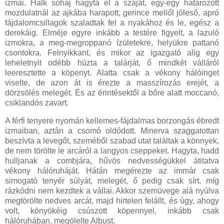
izmai. Halk sóhaj hagyta el a száját, egy-egy határozott
mozdulatnál az ajkába harapott, gerince mellől jóleső, apró
fájdalomcsillagok szaladtak fel a nyakához és le, egész a
derekáig. Elméje egyre inkább a testére figyelt, a lazuló
izmokra, a meg-megroppanó ízületekre, helyükre pattanó
csontokra. Felnyikkant, és mikor az igazgató alig egy
leheletnyit odébb húzta a talárját, ő mindkét válláról
leeresztette a köpenyt. Alatta csak a vékony hálóinget
viselte, de azon át is érezte a masszírozás erejét, a
dörzsölés melegét. És az érintésektől a bőre alatt moccanó,
csiklandós zavart.
A férfi tenyere nyomán kellemes-fájdalmas borzongás ébredt
izmaiban, aztán a csomó oldódott. Minerva szaggatottan
beszívta a levegőt, szeméből szabad utat találtak a könnyek,
de nem törölte le arcáról a langyos cseppeket. Hagyta, hadd
hulljanak a combjára, hűvös nedvességükkel átitatva
vékony hálóruháját. Hátán megérezte az immár csak
simogató tenyér súlyát, melegét, ő pedig csak sírt, míg
rázkódni nem kezdtek a vállai. Akkor szemüvege alá nyúlva
megtörölte nedves arcát, majd hirtelen felállt, és úgy, ahogy
volt, könyökéig csúszott köpennyel, inkább csak
hálóruhában, megölelte Albust.