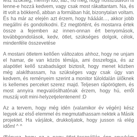
lesz szükség, mennyi idő, stb., no meg, hogy hosszútávon is
lenne-e hozzá kedvem, vagy csak most rákattantam. Na, és
itt volt a bökkenő, abban a formában hát, bizonytalan voltam.
És ha már az elején azt érzem, hogy háááát…, akkor jobb
megállni és gondolkodni. Ez megtörtént, és mostanra értek
össze a fejemben az innen-onnan ért benyomások,
továbbgondolások, kedv, ötlet, szükséges dolgok, célok,
mindenféle összevetése
A mostani ötletem kellően változatos ahhoz, hogy ne unjam
el hamar, de van közös témája, ami összefogja, és az
alapötlet kellő szabadságot biztosít, hogy menet közben
még alakíthassam, ha szükséges vagy csak úgy van
kedvem, és reményeim szerint a monitor túloldalán ülőknek
is kellemes perceket szerez majd. Teljesen rápörögtem, és
most annyira megvalósíthatónak érzem, hogy hú, erről
muszáj volt mini-helyzetjelentenem! :D
Az a tervem, hogy még idén (valamikor év végén) kész
legyek az első elemmel és megmutathassam nektek a Másik
projektet. Ha várjátok, drukkoljatok, hogy jusson rá elég
időm! ^ ^