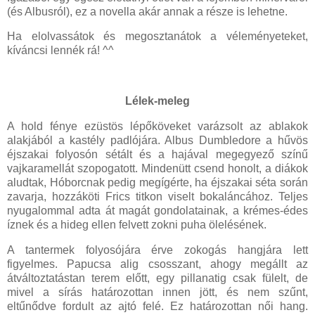
(és Albusról), ez a novella akár annak a része is lehetne.
Ha elolvassátok és megosztanátok a véleményeteket,
kíváncsi lennék rá! ^^
Lélek-meleg
A hold fénye ezüstös lépőköveket varázsolt az ablakok
alakjából a kastély padlójára. Albus Dumbledore a hűvös
éjszakai folyosón sétált és a hajával megegyező színű
vajkaramellát szopogatott. Mindenütt csend honolt, a diákok
aludtak, Hóborcnak pedig megígérte, ha éjszakai séta során
zavarja, hozzáköti Frics titkon viselt bokaláncához. Teljes
nyugalommal adta át magát gondolatainak, a krémes-édes
íznek és a hideg ellen felvett zokni puha ölelésének.
A tantermek folyosójára érve zokogás hangjára lett
figyelmes. Papucsa alig csosszant, ahogy megállt az
átváltoztatástan terem előtt, egy pillanatig csak fülelt, de
mivel a sírás határozottan innen jött, és nem szűnt,
eltűnődve fordult az ajtó felé. Ez határozottan női hang.