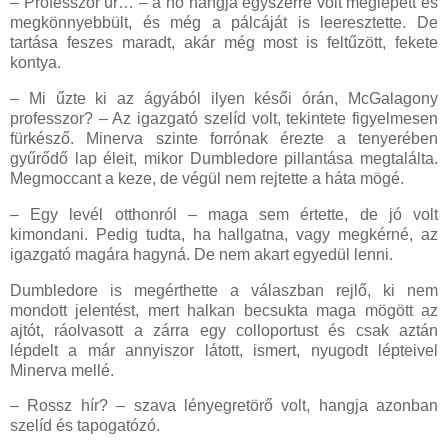
– Professzor úr… – a nő hangja egyszerre volt meglepett és
megkönnyebbült, és még a pálcáját is leeresztette. De
tartása feszes maradt, akár még most is feltűzött, fekete
kontya.
– Mi űzte ki az ágyából ilyen késői órán, McGalagony
professzor? – Az igazgató szelíd volt, tekintete figyelmesen
fürkésző. Minerva szinte forrónak érezte a tenyerében
gyűrődő lap éleit, mikor Dumbledore pillantása megtalálta.
Megmoccant a keze, de végül nem rejtette a háta mögé.
– Egy levél otthonról – maga sem értette, de jó volt
kimondani. Pedig tudta, ha hallgatna, vagy megkérné, az
igazgató magára hagyná. De nem akart egyedül lenni.
Dumbledore is megérthette a válaszban rejlő, ki nem
mondott jelentést, mert halkan becsukta maga mögött az
ajtót, ráolvasott a zárra egy colloportust és csak aztán
lépdelt a már annyiszor látott, ismert, nyugodt lépteivel
Minerva mellé.
– Rossz hír? – szava lényegretörő volt, hangja azonban
szelíd és tapogatózó.