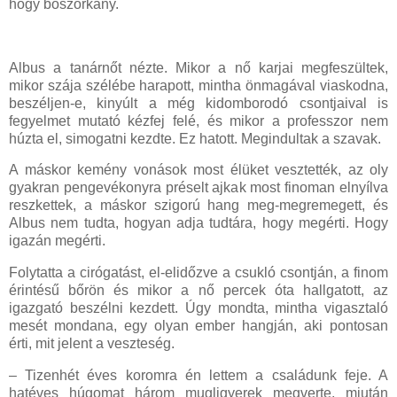
hogy boszorkány.
Albus a tanárnőt nézte. Mikor a nő karjai megfeszültek,
mikor szája szélébe harapott, mintha önmagával viaskodna,
beszéljen-e, kinyúlt a még kidomborodó csontjaival is
fegyelmet mutató kézfej felé, és mikor a professzor nem
húzta el, simogatni kezdte. Ez hatott. Megindultak a szavak.
A máskor kemény vonások most élüket vesztették, az oly
gyakran pengevékonyra préselt ajkak most finoman elnyílva
reszkettek, a máskor szigorú hang meg-megremegett, és
Albus nem tudta, hogyan adja tudtára, hogy megérti. Hogy
igazán megérti.
Folytatta a cirógatást, el-elidőzve a csukló csontján, a finom
érintésű bőrön és mikor a nő percek óta hallgatott, az
igazgató beszélni kezdett. Úgy mondta, mintha vigasztaló
mesét mondana, egy olyan ember hangján, aki pontosan
érti, mit jelent a veszteség.
– Tizenhét éves koromra én lettem a családunk feje. A
hatéves húgomat három mugligyerek megverte, miután