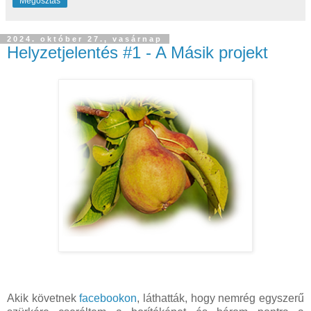
Megosztás
2024. október 27., vasárnap
Helyzetjelentés #1 - A Másik projekt
Akik követnek
facebookon
, láthatták, hogy nemrég egyszerű