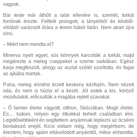
vagyok.
Bár teste már áthűlt a talár ellenére is, szemét, torkát
forrónak érezte. Felfelé pislogott, a tányérból és késből-
villából varázsolt órára a terem hátsó falán. Nem akart újra
sírni.
– Miért nem mondta el?
Minerva nyelt egyet, sós könnyek karcolták a torkát, majd
megérezte a meleg cseppeket a szeme sarkában. Egész
karja megfeszült, ahogy az asztal szélét szorította, és fogai
az ajkába martak.
Puha, meleg érintést érzett keskeny kézfején. Nem nézett
oda, és nem is húzta el a kezét. Jól estek a kis, köröző
mozdulatok, előcsalták a magába rejtett szavakat.
– Ő farmer életre vágyott, otthon, Skóciában. Mugli életre.
És… tudom, milyen egy titkokkal terhelt családban élni.
Legidősebbként én segítettem anyámnak leplezni az öcséim
bontakozó erejét. Kicsi voltam még, hogy megértsem, de
éreztem, hogy apám eltávolodott anyámtól, mikor elmondta,