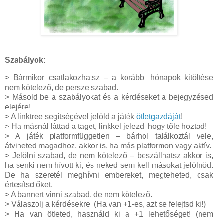
Szabályok:
> Bármikor csatlakozhatsz – a korábbi hónapok kitöltése
nem kötelező, de persze szabad.
> Másold be a szabályokat és a kérdéseket a bejegyzésed
elejére!
> A linktree segítségével jelöld a játék
ötletgazdáját
!
> Ha másnál láttad a taget, linkkel jelezd, hogy tőle hoztad!
> A játék platformfüggetlen – bárhol találkoztál vele,
átviheted magadhoz, akkor is, ha más platformon vagy aktív.
> Jelölni szabad, de nem kötelező – beszállhatsz akkor is,
ha senki nem hívott ki, és neked sem kell másokat jelölnöd.
De ha szeretél meghívni embereket, megteheted, csak
értesítsd őket.
> A bannert vinni szabad, de nem kötelező.
> Válaszolj a kérdésekre! (Ha van +1-es, azt se felejtsd ki!)
> Ha van ötleted, használd ki a +1 lehetőséget! (nem