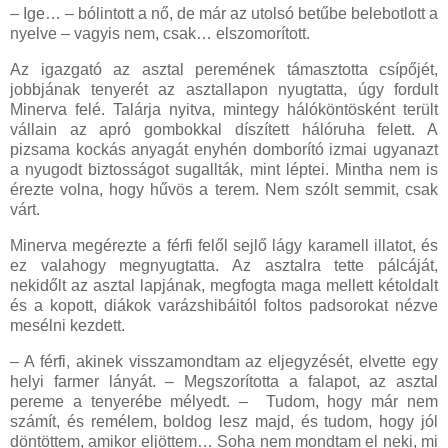
– Ige… – bólintott a nő, de már az utolsó betűbe belebotlott a
nyelve – vagyis nem, csak… elszomorított.
Az igazgató az asztal peremének támasztotta csípőjét,
jobbjának tenyerét az asztallapon nyugtatta, úgy fordult
Minerva felé. Talárja nyitva, mintegy hálóköntösként terült
vállain az apró gombokkal díszített hálóruha felett. A
pizsama kockás anyagát enyhén domborító izmai ugyanazt
a nyugodt biztosságot sugallták, mint léptei. Mintha nem is
érezte volna, hogy hűvös a terem. Nem szólt semmit, csak
várt.
Minerva megérezte a férfi felől sejlő lágy karamell illatot, és
ez valahogy megnyugtatta. Az asztalra tette pálcáját,
nekidőlt az asztal lapjának, megfogta maga mellett kétoldalt
és a kopott, diákok varázshibáitól foltos padsorokat nézve
mesélni kezdett.
– A férfi, akinek visszamondtam az eljegyzését, elvette egy
helyi farmer lányát. – Megszorította a falapot, az asztal
pereme a tenyerébe mélyedt. – Tudom, hogy már nem
számít, és remélem, boldog lesz majd, és tudom, hogy jól
döntöttem, amikor eljöttem… Soha nem mondtam el neki, mi