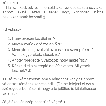
kötelező)
> Ha van kedved, kommenteld akár az ötletgazdához, akár
ahhoz, akinél láttad a taget, hogy kitöltötted, hátha
bekukkantanak hozzád! ;)
Kérdések:
Hány évesen kezdtél írni?
Milyen korúak a főszereplőid?
Mennyire dolgozol változatos korú szereplőkkel?
Vannak gyerekek, idősek is?
Ahogy “öregedtél”, változott, hogy miket írsz?
Képzeld el a szereplőidet 80 évesen. Milyenek
lesznek? :D
+1 Bármit kérdezhetsz, ami a hónaphoz vagy az ahhoz
választott témához kapcsolódik. (De ne felejtsd el ezt a
szöveget is bemásolni, hogy a te jelölted is kitalálhasson
valamit!)
Jó játékot, és szép hosszúhétvégét! ;)