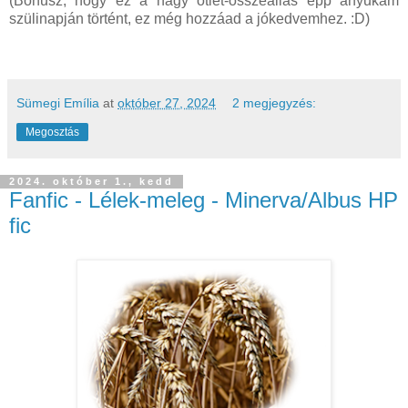
(Bónusz, hogy ez a nagy ötlet-összeállás épp anyukám
szülinapján történt, ez még hozzáad a jókedvemhez. :D)
Sümegi Emília
at
október 27, 2024
2 megjegyzés:
Megosztás
2024. október 1., kedd
Fanfic - Lélek-meleg - Minerva/Albus HP
fic