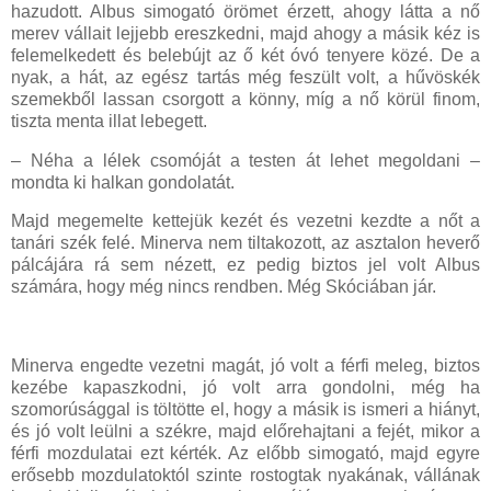
hazudott. Albus simogató örömet érzett, ahogy látta a nő
merev vállait lejjebb ereszkedni, majd ahogy a másik kéz is
felemelkedett és belebújt az ő két óvó tenyere közé. De a
nyak, a hát, az egész tartás még feszült volt, a hűvöskék
szemekből lassan csorgott a könny, míg a nő körül finom,
tiszta menta illat lebegett.
– Néha a lélek csomóját a testen át lehet megoldani –
mondta ki halkan gondolatát.
Majd megemelte kettejük kezét és vezetni kezdte a nőt a
tanári szék felé. Minerva nem tiltakozott, az asztalon heverő
pálcájára rá sem nézett, ez pedig biztos jel volt Albus
számára, hogy még nincs rendben. Még Skóciában jár.
Minerva engedte vezetni magát, jó volt a férfi meleg, biztos
kezébe kapaszkodni, jó volt arra gondolni, még ha
szomorúsággal is töltötte el, hogy a másik is ismeri a hiányt,
és jó volt leülni a székre, majd előrehajtani a fejét, mikor a
férfi mozdulatai ezt kérték. Az előbb simogató, majd egyre
erősebb mozdulatoktól szinte rostogtak nyakának, vállának