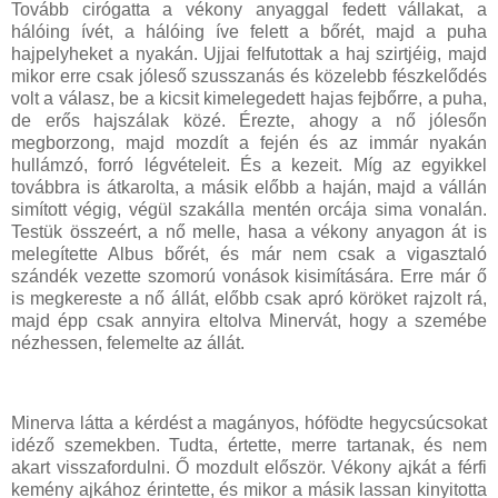
Tovább cirógatta a vékony anyaggal fedett vállakat, a
hálóing ívét, a hálóing íve felett a bőrét, majd a puha
hajpelyheket a nyakán. Ujjai felfutottak a haj szirtjéig, majd
mikor erre csak jóleső szusszanás és közelebb fészkelődés
volt a válasz, be a kicsit kimelegedett hajas fejbőrre, a puha,
de erős hajszálak közé. Érezte, ahogy a nő jólesőn
megborzong, majd mozdít a fején és az immár nyakán
hullámzó, forró légvételeit. És a kezeit. Míg az egyikkel
továbbra is átkarolta, a másik előbb a haján, majd a vállán
simított végig, végül szakálla mentén orcája sima vonalán.
Testük összeért, a nő melle, hasa a vékony anyagon át is
melegítette Albus bőrét, és már nem csak a vigasztaló
szándék vezette szomorú vonások kisimítására. Erre már ő
is megkereste a nő állát, előbb csak apró köröket rajzolt rá,
majd épp csak annyira eltolva Minervát, hogy a szemébe
nézhessen, felemelte az állát.
Minerva látta a kérdést a magányos, hófödte hegycsúcsokat
idéző szemekben. Tudta, értette, merre tartanak, és nem
akart visszafordulni. Ő mozdult először. Vékony ajkát a férfi
kemény ajkához érintette, és mikor a másik lassan kinyitotta