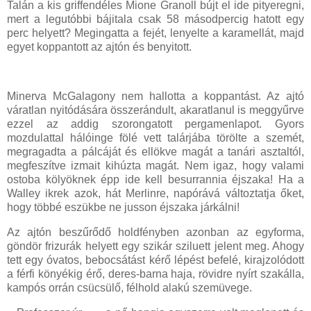
Talán a kis griffendéles Mione Granoll bújt el ide pityeregni,
mert a legutóbbi bájitala csak 58 másodpercig hatott egy
perc helyett? Megingatta a fejét, lenyelte a karamellát, majd
egyet koppantott az ajtón és benyitott.
Minerva McGalagony nem hallotta a koppantást. Az ajtó
váratlan nyitódására összerándult, akaratlanul is meggyűrve
ezzel az addig szorongatott pergamenlapot. Gyors
mozdulattal hálóinge fölé vett talárjába törölte a szemét,
megragadta a pálcáját és ellökve magát a tanári asztaltól,
megfeszítve izmait kihúzta magát. Nem igaz, hogy valami
ostoba kölyöknek épp ide kell besurrannia éjszaka! Ha a
Walley ikrek azok, hát Merlinre, napórává változtatja őket,
hogy többé eszükbe ne jusson éjszaka járkálni!
Az ajtón beszűrődő holdfényben azonban az egyforma,
göndör frizurák helyett egy szikár sziluett jelent meg. Ahogy
tett egy óvatos, bebocsátást kérő lépést befelé, kirajzolódott
a férfi könyékig érő, deres-barna haja, rövidre nyírt szakálla,
kampós orrán csücsülő, félhold alakú szemüvege.