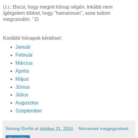
U.i.: Bocsi, hogy megint hónap végén. Inkább nem
ígérgetem többet, hogy "hamarosan", sose tudom
megcsinálni. ":D
Korábbi hónapok kérdései:
Január
Február
Március
Április
Május
Június
Július
Augusztus
Szeptember
Sümegi Emília
at
október 31, 2024
Nincsenek megjegyzések: