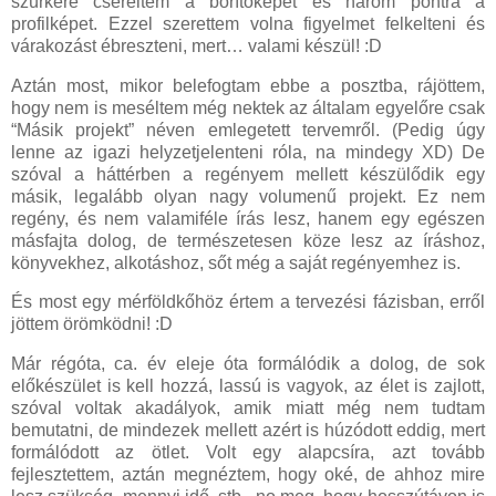
szürkére cseréltem a borítóképet és három pontra a
profilképet. Ezzel szerettem volna figyelmet felkelteni és
várakozást ébreszteni, mert… valami készül! :D
Aztán most, mikor belefogtam ebbe a posztba, rájöttem,
hogy nem is meséltem még nektek az általam egyelőre csak
“Másik projekt” néven emlegetett tervemről. (Pedig úgy
lenne az igazi helyzetjelenteni róla, na mindegy XD) De
szóval a háttérben a regényem mellett készülődik egy
másik, legalább olyan nagy volumenű projekt. Ez nem
regény, és nem valamiféle írás lesz, hanem egy egészen
másfajta dolog, de természetesen köze lesz az íráshoz,
könyvekhez, alkotáshoz, sőt még a saját regényemhez is.
És most egy mérföldkőhöz értem a tervezési fázisban, erről
jöttem örömködni! :D
Már régóta, ca. év eleje óta formálódik a dolog, de sok
előkészület is kell hozzá, lassú is vagyok, az élet is zajlott,
szóval voltak akadályok, amik miatt még nem tudtam
bemutatni, de mindezek mellett azért is húzódott eddig, mert
formálódott az ötlet. Volt egy alapcsíra, azt tovább
fejlesztettem, aztán megnéztem, hogy oké, de ahhoz mire