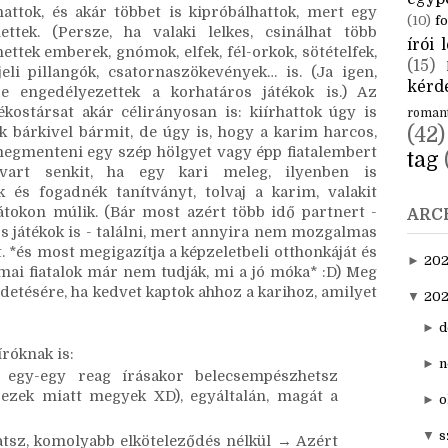
CÍM
nagy mozgás rajtuk, azóta meg nem tudom, hogy 
sa után a Sideran lett a legismertebb tudomásom 
aktuál
egyp
attok, és akár többet is kipróbálhattok, mert egy 
(10)
fo
ettek. (Persze, ha valaki lelkes, csinálhat több 
írói l
ettek emberek, gnómok, elfek, fél-orkok, sötételfek, 
(15)
li pillangók, csatornaszökevények… is. (Ja igen, 
kérde
 engedélyezettek a korhatáros játékok is.) Az 
ékostársat akár célirányosan is: kiírhattok úgy is 
roman
(42)
ék bárkivel bármit, de úgy is, hogy a karim harcos, 
megmenteni egy szép hölgyet vagy épp fiatalembert 
tag
art senkit, ha egy kari meleg, ilyenben is 
 és fogadnék tanítványt, tolvaj a karim, valakit 
átokon múlik. (Bár most azért több idő partnert - 
ARC
s játékok is - találni, mert annyira nem mozgalmas 
. *és most megigazítja a képzeletbeli otthonkáját és 
►
20
ai fiatalok már nem tudják, mi a jó móka* :D) Meg 
rdetésére, ha kedvet kaptok ahhoz a karihoz, amilyet 
▼
202
►
d
róknak is: 
►
n
 egy-egy reag írásakor belecsempészhetsz 