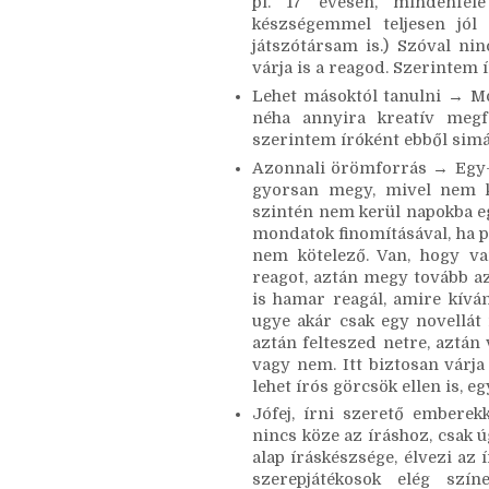
közösen kialakított játékot,
Egyszerűen nem érdekel senki
találták ki, akik három kerek
pl. 17 évesen, mindenféle
készségemmel teljesen jól
játszótársam is.) Szóval nin
várja is a reagod. Szerintem í
Lehet másoktól tanulni → Mo
néha annyira kreatív megf
szerintem íróként ebből simán
Azonnali örömforrás → Egy-e
gyorsan megy, mivel nem kel
szintén nem kerül napokba eg
mondatok finomításával, ha po
nem kötelező. Van, hogy va
reagot, aztán megy tovább az
is hamar reagál, amire kíván
ugye akár csak egy novellát is
aztán felteszed netre, aztán 
vagy nem. Itt biztosan várja 
lehet írós görcsök ellen is, 
Jófej, írni szerető emberekk