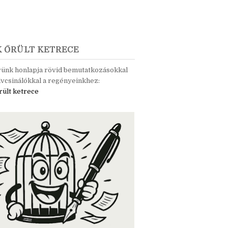
K ŐRÜLT KETRECE
rünk honlapja rövid bemutatkozásokkal
vcsinálókkal a regényeinkhez:
rült ketrece