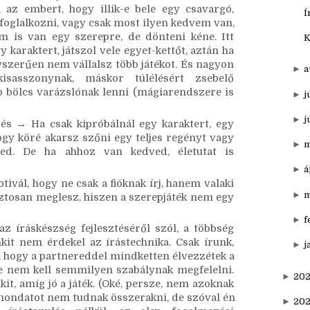
n ezek miatt megyek XD), egyáltalán, magát a 
►
o
▼
s
atsz, komolyabb elköteleződés nélkül → Azért 
az embert, hogy illik-e bele egy csavargó, 
Í
foglalkozni, vagy csak most ilyen kedvem van, 
m is van egy szerepre, de dönteni kéne. Itt 
K
karaktert, játszol vele egyet-kettőt, aztán ha 
szerűen nem vállalsz több játékot. És nagyon 
►
a
sasszonynak, máskor túlélésért zsebelő 
 bölcs varázslónak lenni (mágiarendszere is 
►
j
►
j
s → Ha csak kipróbálnál egy karaktert, egy 
ogy köré akarsz szőni egy teljes regényt vagy 
►
m
ted. De ha ahhoz van kedved, életutat is 
►
á
tivál, hogy ne csak a fióknak írj, hanem valaki 
►
m
biztosan meglesz, hiszen a szerepjáték nem egy 
►
f
z íráskészség fejlesztéséről szól, a többség 
kit nem érdekel az írástechnika. Csak írunk, 
►
j
, hogy a partnereddel mindketten élvezzétek a 