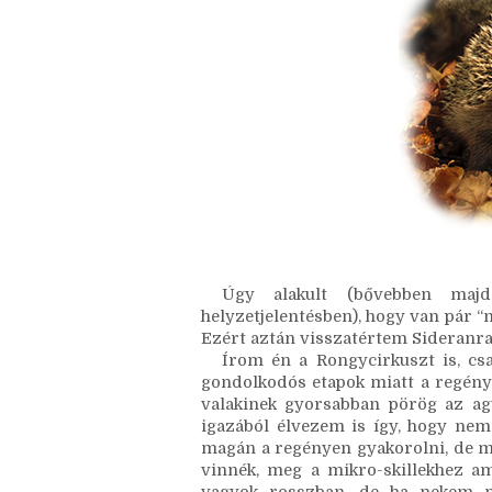
Úgy alakult (bővebben majd 
helyzetjelentésben), hogy van pár “m
Ezért aztán visszatértem Sideranra
Írom én a Rongycirkuszt is, csak 
gondolkodós etapok miatt a regény
valakinek gyorsabban pörög az agy