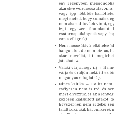
leírásokat, testérzeteket (é
szövegalkotást.
Többféle karaktert kipróbálh
egy regényben meggondolja 
akarok-e vele hosszútávon is 
vagy épp többféle kariötlete
megteheted, hogy csinálsz egy 
nem akarod tovább vinni, egy
izgi egyszer finomkodó ki
csatornapatkánynak vagy épp
van a világnak). 
Nem hosszútávú elköteleződé
hangulatot, de nem biztos, h
akár novellát, itt megtehe
játszhatsz. 
Valaki várja, hogy írj → Ha mo
várja és örüljön neki, itt ez 
magányos elfoglatság. 
Nincs kritika → Ez itt nem a
esélyesen nem is író, és sen
mert élvezzük, és az a lényeg