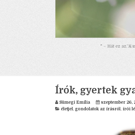
" – Hát ez az. A
Írók, gyertek gy
Sümegi Emília
szeptember 26, 
életjel
,
gondolatok az írásról
,
írói lé