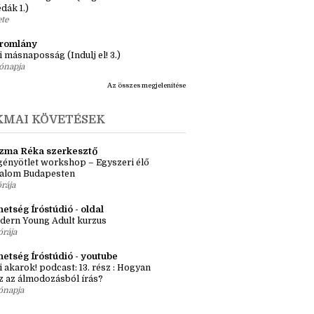
apja
ásaim Tárháza
ma ZR: Megtörve (Ragadozók és
dák 1.)
ete
tromlány
i másnaposság (Indulj el! 3.)
ónapja
Az összes megjelenítése
KMAI KÖVETÉSEK
zma Réka szerkesztő
ényötlet workshop – Egyszeri élő
kalom Budapesten
órája
etség Íróstúdió - oldal
dern Young Adult kurzus
órája
hetség Íróstúdió - youtube