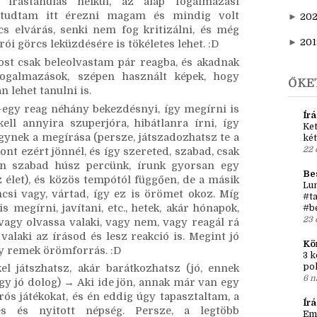
 de nem kell semmilyen szabálynak megfelelni. 
►
20
t, amíg jó a játék. (Oké, persze, nem azoknak 
 mondatot nem tudnak összerakni, de szóval én 
►
202
 írástanulás nélkül, az alap fogalmazási 
 tudtam itt érezni magam és mindig volt 
►
20
cs elvárás, senki nem fog kritizálni, és még 
►
201
rói görcs leküzdésére is tökéletes lehet. :D 
st csak beleolvastam pár reagba, és akadnak 
ogalmazások, szépen használt képek, hogy 
ŐKE
 lehet tanulni is.
gy reag néhány bekezdésnyi, így megírni is 
Írá
l annyira szuperjóra, hibátlanra írni, így 
Ket
ynek a megírása (persze, játszadozhatsz te a 
két
22 
nt ezért jönnél, és így szereted, szabad, csak 
n szabad húsz percünk, írunk gyorsan egy 
Be
 élet), és közös tempótól függően, de a másik 
Lun
csi vagy, vártad, így ez is örömet okoz. Míg 
#ta
 megírni, javítani, etc., hetek, akár hónapok, 
#b
23 
vagy olvassa valaki, vagy nem, vagy reagál rá 
valaki az írásod és lesz reakció is. Megint jó 
Kö
egy remek örömforrás. :D
3 k
po
el játszhatsz, akár barátkozhatsz (jó, ennek 