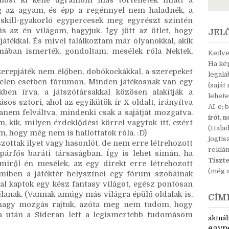
kell rohanni.) Meg amúgy is, persze, simán lehet 
ég hasznosabb lenne, ha oda már jobb készségeket 
úgy se kell egy teljes regény. A novellákkal nem 
ost ki kéne ugrálnom más történetek miatt a 
g az agyam, és épp a regénnyel nem haladnék, a 
 skill-gyakorló egypercesek meg egyrészt szintén 
 az én világom, hagyjuk. Így jött az ötlet, hogy 
JEL
ékkal. És mivel találkoztam már olyanokkal, akik 
ában ismerték, gondoltam, mesélek róla Nektek, 
Kedves
Ha kép
zerepjáték nem élőben, dobókockákkal, a szerepeket 
legal
 jelen esetben fórumon. Minden játékosnak van egy 
(saját
ben írva, a játszótársakkal közösen alakítják a 
lehete
sos sztori, ahol az egyikütök ír X oldalt, irányítva 
AI-e; 
nem felváltva, mindenki csak a sajátját mozgatva. 
írót, 
 kik, milyen érdeklődési körrel vagytok itt, ezért 
(Hala
 hogy még nem is hallottatok róla. :D)
jogtis
szottak ilyet vagy hasonlót, de nem erre létrehozott 
reklá
árfős baráti társaságban. Így is lehet simán, ha 
Tiszte
iről én mesélek, az egy direkt erre létrehozott 
(még a
 amiben a játéktér helyszínei egy fórum szobáinak 
l kaptok egy kész fantasy világot, egész pontosan 
jlanak. (Vannak amúgy más világra épülő oldalak is, 