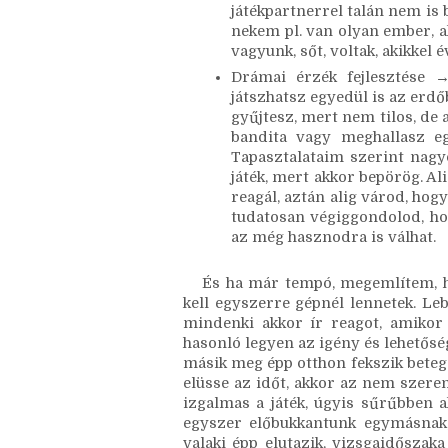
nincs köze az íráshoz, csak ú
alap íráskészsége, élvezi az í
szerepjátékosok elég szín
játékpartnerrel talán nem is 
nekem pl. van olyan ember, a
vagyunk, sőt, voltak, akikkel é
Drámai érzék fejlesztése →
játszhatsz egyedül is az erd
gyűjtesz, mert nem tilos, de
bandita vagy meghallasz egy 
Tapasztalataim szerint nagyo
játék, mert akkor bepörög. Ali
reagál, aztán alig várod, hogy
tudatosan végiggondolod, hog
az még hasznodra is válhat. 
És ha már tempó, megemlítem, ho
kell egyszerre gépnél lennetek. Lebe
mindenki akkor ír reagot, amikor 
hasonló legyen az igény és lehetőség
másik meg épp otthon fekszik betege