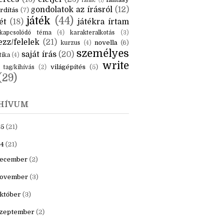
KÉK
is
(6)
beszámoló
(6)
ceruzanyomok
(6)
erces
(13)
életjel
(23)
fantasy
fanfic
(1)
gondolatok az írásról
(12)
rdítás
(7)
játék
(44)
ét
(18)
játékra írtam
kapcsolódó téma
(4)
karakteralkotás
(3)
zz/felelek
(21)
novella
(6)
kurzus
(4)
személyes
saját írás
(20)
tika
(4)
write
világépítés
(5)
tag/kihívás
(2)
(29)
HÍVUM
25
(21)
4
(21)
ecember
(2)
ovember
(3)