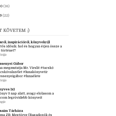
23
(6)
1
(7)
20
(16)
9
(22)
T KÖVETEM :)
sról, inspirációról, könyvekről
tős idősík: hol és hogyan érjen össze a
 történet?
órája
ssenyei Gábor
a megmutatja Mr. Virslit #tacskó
cskóvalazélet #lunakönyvetír
essenyeigábor #lunaélete
órája
nyves 1x1
önyv 3 nap alatt, avagy elolasom a
lcom legrövidebb könyveit