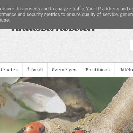
eliver its services and to analyze traffic. Your IP address and 
ormance and security metrics to ensure quality of service, gene
buse.
- Tintaszerkezetek
rténetek
Írásról
Személyes
Fordítások
Játék