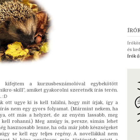
ÍRÓ
Írókö
és ked
Írók ő
kifejtem a kurzusbeszámolóval egybekötött 
ikro-skill”, amiket gyakorolni szeretnék írás terén. 
. :D
ott ugye ki is kell találni, hogy mit írjak, így a 
írás nem egy gyors folyamat. (Mármint nekem, ha 
a, ott más a helyzet, de az enyém lassabb, meg 