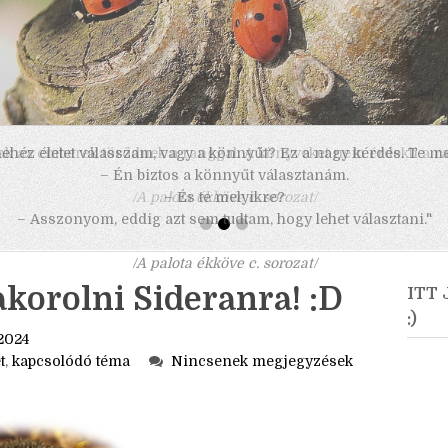
 nehéz életet válasszam, vagy a könnyűt? Ez a nagy kérdés. Te m
– Én biztos a könnyűt választanám.
– És te melyikre?
– Asszonyom, eddig azt sem tudtam, hogy lehet választani."
/A palota ékköve c. sorozat/
akorolni Sideranra! :D
ITT
:)
2024
t
,
kapcsolódó téma
Nincsenek megjegyzések