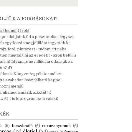
ÖLJÜK A FORRÁSOKAT!
 (leendő) Írók!
pel dobjátok fel a posztotokat, légyszi,
ább egy
forrásmegjelölést
tegyetek ki!
 rajz/fotó; pinterest - tudom, itt néha
tlen megtalálni az eredetit - azon belül is
bármi)
Idézni is úgy illik, ha odaírjuk az
nem? :D
dóknak: Könyvet/egyéb terméket
zta/szabadon használható képpel
mozni menő!)
ljük meg a másik alkotót! ;)
z AI-t is leprogramozta valaki)