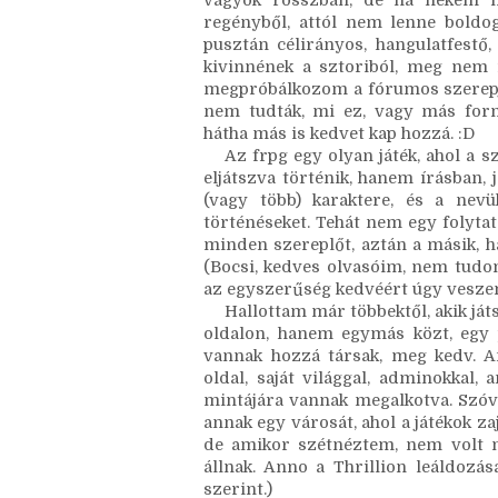
igazából élvezem is így, hogy nem 
magán a regényen gyakorolni, de m
vinnék, meg a mikro-skillekhez am
vagyok rosszban, de ha nekem m
regényből, attól nem lenne boldo
pusztán célirányos, hangulatfestő,
kivinnének a sztoriból, meg nem is
megpróbálkozom a fórumos szerepját
nem tudták, mi ez, vagy más form
hátha más is kedvet kap hozzá. :D 
Az frpg egy olyan játék, ahol a s
eljátszva történik, hanem írásban,
(vagy több) karaktere, és a nevük
történéseket. Tehát nem egy folytatá
minden szereplőt, aztán a másik, ha
(Bocsi, kedves olvasóim, nem tudom,
az egyszerűség kedvéért úgy veszem,
Hallottam már többektől, akik ját
oldalon, hanem egymás közt, egy p
vannak hozzá társak, meg kedv. Am
oldal, saját világgal, adminokkal,
mintájára vannak megalkotva. Szóva
annak egy városát, ahol a játékok za