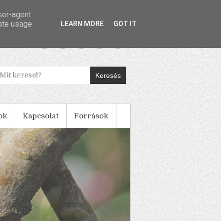
user-agent
rate usage
LEARN MORE
GOT IT
Keresés
ok
Kapcsolat
Források