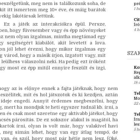
6 n
gy jó dolog) → Aki ide jön, annak már van egy 
rós játékokat, és én eddig úgy tapasztaltam, a 
Ír
es és nyitott népség. Persze, a legtöbb 
Em
beszélgetünk, meg nem is találkozunk soha, de 
pré
1 h
kit itt ismertem meg 10+ éve, és máig barátok 
vekig lakótársak lettünk.
Ci
 Ez a játék az interakciókra épül. Persze, 
Író
4 h
őben, hogy füvesember vagy és épp növényeket 
 az nem olyan izgalmas, mintha megtámad egy 
segítségért kiabálót, akit levetett a lova. 
n jól lehet érezni, hogy mikor izgalmas egy 
SZA
g várod, hogy a másik írjon, izgatott vagy, mit 
 leülhess válaszolni neki. Ha pedig ezt íróként 
Ko
y most ez épp mitől ennyire feszült és izgi, 
Reg
al
18 
gy az is előnye ennek a fajta játéknak, hogy nem 
Teh
szélitek, mit és hol játszotok és ki kezdjen, aztán 
Mo
ideje engedi. Annyit érdemes megbeszélni, hogy 
22 
, mert ha mondjuk te heti egyszer tudnál kb. írni, a 
n és csak most szeretne egy aktívabb játékot, hogy 
Te