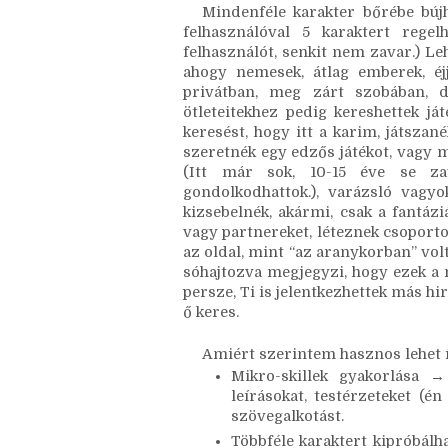
de amikor szétnéztem, nem volt 
állnak. Anno a Thrillion leáldozá
szerint.)
Mindenféle karakter bőrébe bújh
felhasználóval 5 karaktert regelh
felhasználót, senkit nem zavar.) Leh
ahogy nemesek, átlag emberek, éjje
privátban, meg zárt szobában, de
ötleteitekhez pedig kereshettek ját
keresést, hogy itt a karim, játszan
szeretnék egy edzős játékot, vagy 
(Itt már sok, 10-15 éve se zav
gondolkodhattok.), varázsló vagyok
kizsebelnék, akármi, csak a fantázi
vagy partnereket, léteznek csoporto
az oldal, mint “az aranykorban” volt
sóhajtozva megjegyzi, hogy ezek a m
persze, Ti is jelentkezhettek más hi
ő keres.
Amiért szerintem hasznos lehet í
Mikro-skillek gyakorlása →