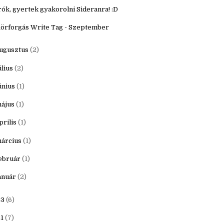
któber
(3)
zeptember
(2)
rók, gyertek gyakorolni Sideranra! :D
örforgás Write Tag - Szeptember
ugusztus
(2)
úlius
(2)
únius
(1)
ájus
(1)
prilis
(1)
árcius
(1)
ebruár
(1)
anuár
(2)