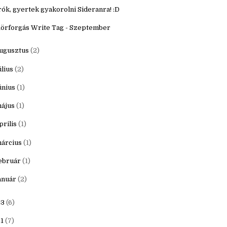
któber
(3)
zeptember
(2)
rók, gyertek gyakorolni Sideranra! :D
örforgás Write Tag - Szeptember
ugusztus
(2)
úlius
(2)
únius
(1)
ájus
(1)
prilis
(1)
árcius
(1)
ebruár
(1)
anuár
(2)