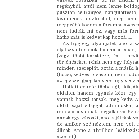
igazából élvezem is így, hogy nem 
magán a regényen gyakorolni, de m
vinnék, meg a mikro-skillekhez am
vagyok rosszban, de ha nekem m
regényből, attól nem lenne boldo
pusztán célirányos, hangulatfestő,
kivinnének a sztoriból, meg nem is
megpróbálkozom a fórumos szerepját
nem tudták, mi ez, vagy más form
hátha más is kedvet kap hozzá. :D 
Az frpg egy olyan játék, ahol a s
eljátszva történik, hanem írásban,
(vagy több) karaktere, és a nevük
történéseket. Tehát nem egy folytatá
minden szereplőt, aztán a másik, ha
(Bocsi, kedves olvasóim, nem tudom,
az egyszerűség kedvéért úgy veszem,
Hallottam már többektől, akik ját
oldalon, hanem egymás közt, egy p
vannak hozzá társak, meg kedv. Am
oldal, saját világgal, adminokkal,
mintájára vannak megalkotva. Szóva
annak egy városát, ahol a játékok za