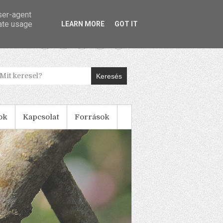
user-agent
rate usage
LEARN MORE
GOT IT
Keresés
ok
Kapcsolat
Források