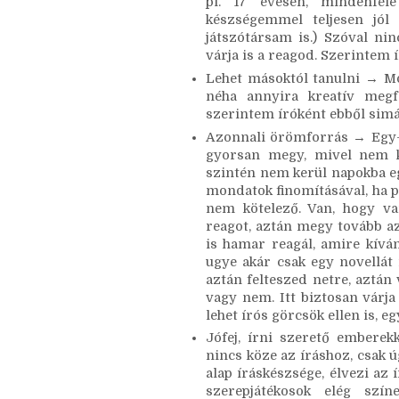
közösen kialakított játékot,
Egyszerűen nem érdekel senki
találták ki, akik három kerek
pl. 17 évesen, mindenféle
készségemmel teljesen jól
játszótársam is.) Szóval nin
várja is a reagod. Szerintem í
Lehet másoktól tanulni → Mo
néha annyira kreatív megf
szerintem íróként ebből simán
Azonnali örömforrás → Egy-e
gyorsan megy, mivel nem kel
szintén nem kerül napokba eg
mondatok finomításával, ha po
nem kötelező. Van, hogy va
reagot, aztán megy tovább az
is hamar reagál, amire kíván
ugye akár csak egy novellát is
aztán felteszed netre, aztán 
vagy nem. Itt biztosan várja 
lehet írós görcsök ellen is, 
Jófej, írni szerető emberekk