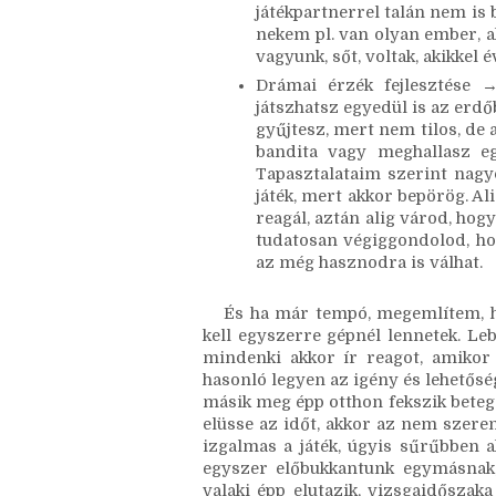
nincs köze az íráshoz, csak ú
alap íráskészsége, élvezi az í
szerepjátékosok elég szín
játékpartnerrel talán nem is 
nekem pl. van olyan ember, a
vagyunk, sőt, voltak, akikkel é
Drámai érzék fejlesztése →
játszhatsz egyedül is az erd
gyűjtesz, mert nem tilos, de
bandita vagy meghallasz egy 
Tapasztalataim szerint nagyo
játék, mert akkor bepörög. Ali
reagál, aztán alig várod, hogy
tudatosan végiggondolod, hog
az még hasznodra is válhat. 
És ha már tempó, megemlítem, ho
kell egyszerre gépnél lennetek. Lebe
mindenki akkor ír reagot, amikor 
hasonló legyen az igény és lehetőség
másik meg épp otthon fekszik betege