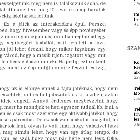
gy jó dolog) → Aki ide jön, annak már van egy 
Ír
rós játékokat, és én eddig úgy tapasztaltam, a 
Em
es és nyitott népség. Persze, a legtöbb 
pré
beszélgetünk, meg nem is találkozunk soha, de 
1 h
kit itt ismertem meg 10+ éve, és máig barátok 
Ci
vekig lakótársak lettünk.
Író
 Ez a játék az interakciókra épül. Persze, 
4 h
őben, hogy füvesember vagy és épp növényeket 
 az nem olyan izgalmas, mintha megtámad egy 
segítségért kiabálót, akit levetett a lova. 
SZA
n jól lehet érezni, hogy mikor izgalmas egy 
g várod, hogy a másik írjon, izgatott vagy, mit 
 leülhess válaszolni neki. Ha pedig ezt íróként 
Ko
y most ez épp mitől ennyire feszült és izgi, 
Reg
al
23 
gy az is előnye ennek a fajta játéknak, hogy nem 
Teh
Mo
szélitek, mit és hol játszotok és ki kezdjen, aztán 
1 n
ideje engedi. Annyit érdemes megbeszélni, hogy 
, mert ha mondjuk te heti egyszer tudnál kb. írni, a 
Te
n és csak most szeretne egy aktívabb játékot, hogy 
Írn