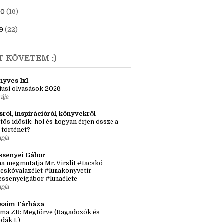
23
(6)
1
(7)
20
(16)
9
(22)
T KÖVETEM :)
nyves 1x1
iusi olvasások 2026
rája
sról, inspirációról, könyvekről
tős idősík: hol és hogyan érjen össze a
 történet?
apja
ssenyei Gábor
a megmutatja Mr. Virslit #tacskó
cskóvalazélet #lunakönyvetír
essenyeigábor #lunaélete
apja