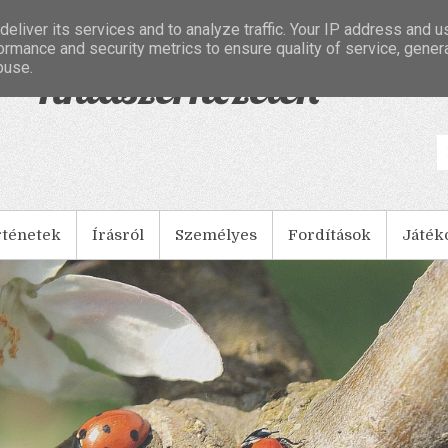
eliver its services and to analyze traffic. Your IP address and 
ormance and security metrics to ensure quality of service, gene
buse.
- Tintaszerkezetek
rténetek
Írásról
Személyes
Fordítások
Játék