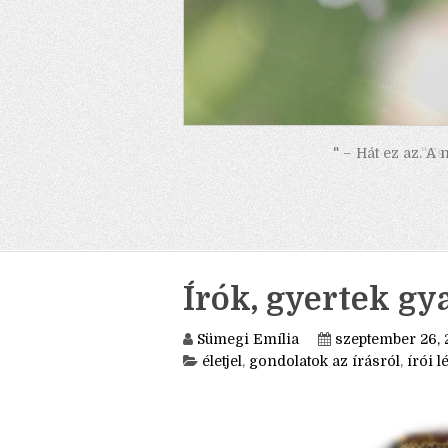
" – Hát ez az. A
Írók, gyertek gy
Sümegi Emília
szeptember 26, 
életjel
,
gondolatok az írásról
,
írói lé