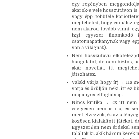
leírásokat, testérzeteket (é
szövegalkotást.
Többféle karaktert kipróbálh
egy regényben meggondolja 
akarok-e vele hosszútávon is 
vagy épp többféle kariötlete
megteheted, hogy csinálsz egy 
nem akarod tovább vinni, egy
izgi egyszer finomkodó ki
csatornapatkánynak vagy épp
van a világnak). 
Nem hosszútávú elköteleződé
hangulatot, de nem biztos, h
akár novellát, itt megtehe
játszhatsz. 
Valaki várja, hogy írj → Ha mo
várja és örüljön neki, itt ez 
magányos elfoglatság. 
Nincs kritika → Ez itt nem a
esélyesen nem is író, és sen
mert élvezzük, és az a lényeg