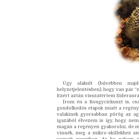
Úgy alakult (bővebben majd 
helyzetjelentésben), hogy van pár “m
Ezért aztán visszatértem Sideranra
Írom én a Rongycirkuszt is, csak 
gondolkodós etapok miatt a regény
valakinek gyorsabban pörög az agy