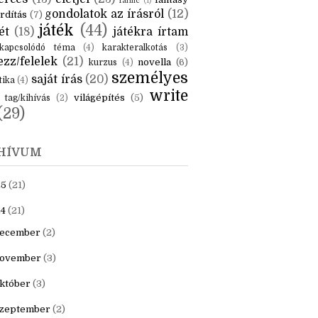
KÉK
is
(6)
beszámoló
(6)
ceruzanyomok
(6)
erces
(13)
életjel
(23)
fantasy
fanfic
(1)
gondolatok az írásról
(12)
rdítás
(7)
játék
(44)
ét
(18)
játékra írtam
kapcsolódó téma
(4)
karakteralkotás
(3)
zz/felelek
(21)
novella
(6)
kurzus
(4)
személyes
saját írás
(20)
tika
(4)
write
világépítés
(5)
tag/kihívás
(2)
(29)
HÍVUM
25
(21)
4
(21)
ecember
(2)
ovember
(3)