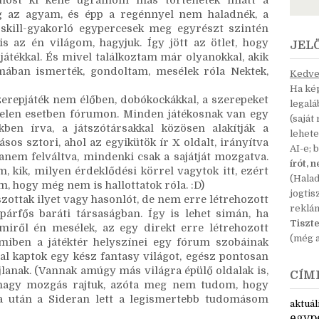
kell rohanni.) Meg amúgy is, persze, simán lehet 
ég hasznosabb lenne, ha oda már jobb készségeket 
úgy se kell egy teljes regény. A novellákkal nem 
ost ki kéne ugrálnom más történetek miatt a 
g az agyam, és épp a regénnyel nem haladnék, a 
 skill-gyakorló egypercesek meg egyrészt szintén 
 az én világom, hagyjuk. Így jött az ötlet, hogy 
JEL
ékkal. És mivel találkoztam már olyanokkal, akik 
ában ismerték, gondoltam, mesélek róla Nektek, 
Kedves
Ha kép
zerepjáték nem élőben, dobókockákkal, a szerepeket 
legal
 jelen esetben fórumon. Minden játékosnak van egy 
(saját
ben írva, a játszótársakkal közösen alakítják a 
lehete
sos sztori, ahol az egyikütök ír X oldalt, irányítva 
AI-e; 
nem felváltva, mindenki csak a sajátját mozgatva. 
írót, 
 kik, milyen érdeklődési körrel vagytok itt, ezért 
(Hala
 hogy még nem is hallottatok róla. :D)
jogtis
szottak ilyet vagy hasonlót, de nem erre létrehozott 
reklá
árfős baráti társaságban. Így is lehet simán, ha 
Tiszte
iről én mesélek, az egy direkt erre létrehozott 
(még a
 amiben a játéktér helyszínei egy fórum szobáinak 
l kaptok egy kész fantasy világot, egész pontosan 
jlanak. (Vannak amúgy más világra épülő oldalak is, 