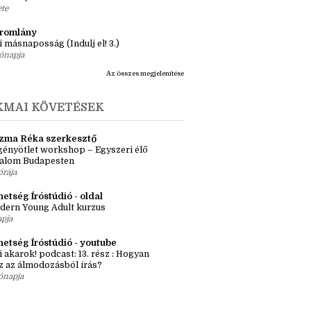
ásaim Tárháza
ma ZR: Megtörve (Ragadozók és
dák 1.)
ete
tromlány
i másnaposság (Indulj el! 3.)
ónapja
Az összes megjelenítése
KMAI KÖVETÉSEK
zma Réka szerkesztő
ényötlet workshop – Egyszeri élő
kalom Budapesten
órája
etség Íróstúdió - oldal
dern Young Adult kurzus
apja
hetség Íróstúdió - youtube
i akarok! podcast: 13. rész : Hogyan