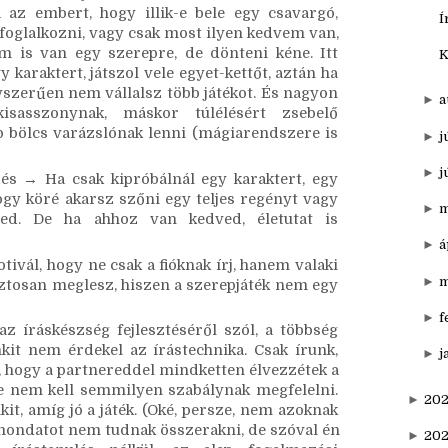
n ezek miatt megyek XD), egyáltalán, magát a 
►
o
▼
s
atsz, komolyabb elköteleződés nélkül → Azért 
az embert, hogy illik-e bele egy csavargó, 
Í
foglalkozni, vagy csak most ilyen kedvem van, 
m is van egy szerepre, de dönteni kéne. Itt 
K
karaktert, játszol vele egyet-kettőt, aztán ha 
szerűen nem vállalsz több játékot. És nagyon 
►
a
sasszonynak, máskor túlélésért zsebelő 
 bölcs varázslónak lenni (mágiarendszere is 
►
j
►
j
s → Ha csak kipróbálnál egy karaktert, egy 
ogy köré akarsz szőni egy teljes regényt vagy 
►
m
ted. De ha ahhoz van kedved, életutat is 
►
á
tivál, hogy ne csak a fióknak írj, hanem valaki 
►
m
biztosan meglesz, hiszen a szerepjáték nem egy 
►
f
z íráskészség fejlesztéséről szól, a többség 
kit nem érdekel az írástechnika. Csak írunk, 
►
j
, hogy a partnereddel mindketten élvezzétek a 