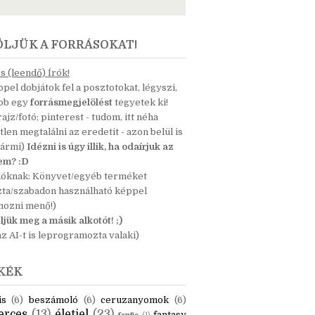
ÖLJÜK A FORRÁSOKAT!
 (leendő) Írók!
pel dobjátok fel a posztotokat, légyszi,
ább egy
forrásmegjelölést
tegyetek ki!
 rajz/fotó; pinterest - tudom, itt néha
tlen megtalálni az eredetit - azon belül is
bármi)
Idézni is úgy illik, ha odaírjuk az
nem? :D
dóknak: Könyvet/egyéb terméket
zta/szabadon használható képpel
mozni menő!)
ljük meg a másik alkotót! ;)
z AI-t is leprogramozta valaki)