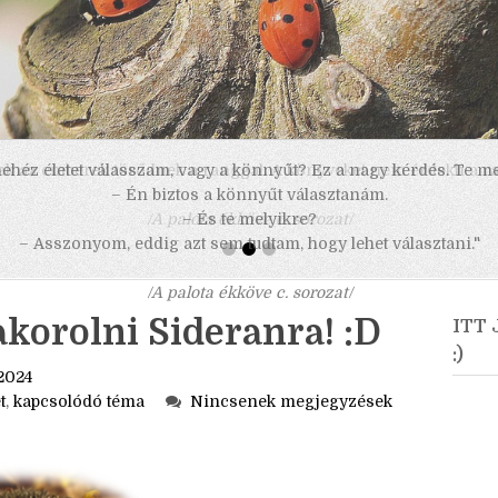
 nehéz életet válasszam, vagy a könnyűt? Ez a nagy kérdés. Te m
– Én biztos a könnyűt választanám.
– És te melyikre?
– Asszonyom, eddig azt sem tudtam, hogy lehet választani."
/A palota ékköve c. sorozat/
akorolni Sideranra! :D
ITT
:)
2024
t
,
kapcsolódó téma
Nincsenek megjegyzések