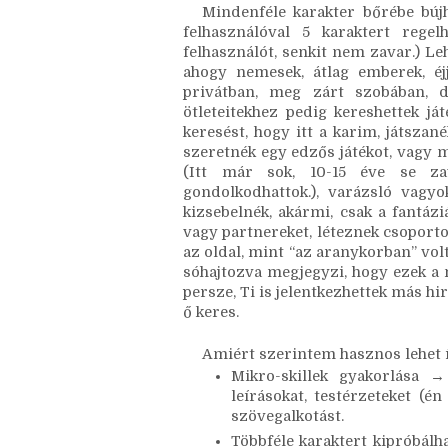
de amikor szétnéztem, nem volt 
állnak. Anno a Thrillion leáldozá
szerint.)
Mindenféle karakter bőrébe bújh
felhasználóval 5 karaktert regelh
felhasználót, senkit nem zavar.) Leh
ahogy nemesek, átlag emberek, éjje
privátban, meg zárt szobában, de
ötleteitekhez pedig kereshettek ját
keresést, hogy itt a karim, játszan
szeretnék egy edzős játékot, vagy 
(Itt már sok, 10-15 éve se zav
gondolkodhattok.), varázsló vagyok
kizsebelnék, akármi, csak a fantázi
vagy partnereket, léteznek csoporto
az oldal, mint “az aranykorban” volt
sóhajtozva megjegyzi, hogy ezek a m
persze, Ti is jelentkezhettek más hi
ő keres.
Amiért szerintem hasznos lehet í
Mikro-skillek gyakorlása →