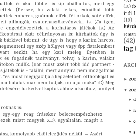
CÍM
nagy mozgás rajtuk, azóta meg nem tudom, hogy 
sa után a Sideran lett a legismertebb tudomásom 
aktuál
egyp
attok, és akár többet is kipróbálhattok, mert egy 
(10)
fo
ettek. (Persze, ha valaki lelkes, csinálhat több 
írói l
ettek emberek, gnómok, elfek, fél-orkok, sötételfek, 
(15)
li pillangók, csatornaszökevények… is. (Ja igen, 
kérde
 engedélyezettek a korhatáros játékok is.) Az 
ékostársat akár célirányosan is: kiírhattok úgy is 
roman
(42)
ék bárkivel bármit, de úgy is, hogy a karim harcos, 
megmenteni egy szép hölgyet vagy épp fiatalembert 
tag
art senkit, ha egy kari meleg, ilyenben is 
 és fogadnék tanítványt, tolvaj a karim, valakit 
átokon múlik. (Bár most azért több idő partnert - 
ARC
s játékok is - találni, mert annyira nem mozgalmas 
. *és most megigazítja a képzeletbeli otthonkáját és 
►
20
ai fiatalok már nem tudják, mi a jó móka* :D) Meg 
rdetésére, ha kedvet kaptok ahhoz a karihoz, amilyet 
▼
202
►
d
róknak is: 
►
n
 egy-egy reag írásakor belecsempészhetsz 