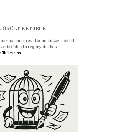
K ŐRÜLT KETRECE
rünk honlapja rövid bemutatkozásokkal
vcsinálókkal a regényeinkhez:
rült ketrece