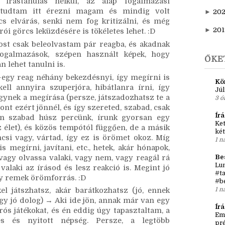
 de nem kell semmilyen szabálynak megfelelni. 
►
20
t, amíg jó a játék. (Oké, persze, nem azoknak 
 mondatot nem tudnak összerakni, de szóval én 
►
202
 írástanulás nélkül, az alap fogalmazási 
 tudtam itt érezni magam és mindig volt 
►
20
cs elvárás, senki nem fog kritizálni, és még 
►
201
rói görcs leküzdésére is tökéletes lehet. :D 
st csak beleolvastam pár reagba, és akadnak 
ogalmazások, szépen használt képek, hogy 
ŐKE
 lehet tanulni is.
gy reag néhány bekezdésnyi, így megírni is 
Kö
l annyira szuperjóra, hibátlanra írni, így 
Júl
ynek a megírása (persze, játszadozhatsz te a 
3 ó
nt ezért jönnél, és így szereted, szabad, csak 
Írá
n szabad húsz percünk, írunk gyorsan egy 
Ket
 élet), és közös tempótól függően, de a másik 
két
csi vagy, vártad, így ez is örömet okoz. Míg 
1 n
 megírni, javítani, etc., hetek, akár hónapok, 
Be
vagy olvassa valaki, vagy nem, vagy reagál rá 
Lun
valaki az írásod és lesz reakció is. Megint jó 
#ta
egy remek örömforrás. :D
#b
1 n
el játszhatsz, akár barátkozhatsz (jó, ennek 