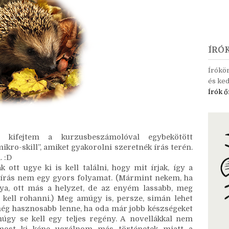
ÍRÓ
Írókö
és ked
Írók ő
kifejtem a kurzusbeszámolóval egybekötött 
ikro-skill”, amiket gyakorolni szeretnék írás terén. 
. :D
ott ugye ki is kell találni, hogy mit írjak, így a 
írás nem egy gyors folyamat. (Mármint nekem, ha 
a, ott más a helyzet, de az enyém lassabb, meg 