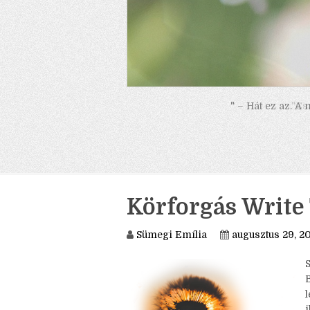
" – Hát ez az. A
Körforgás Write
Sümegi Emília
augusztus 29, 2