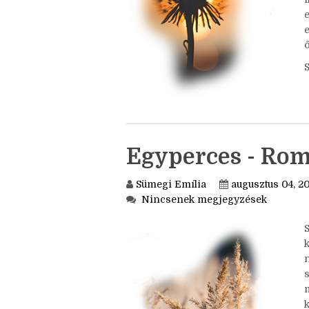
B
i
ő
Egyperces - Rom
Sümegi Emília
augusztus 04, 2
Nincsenek megjegyzések
k