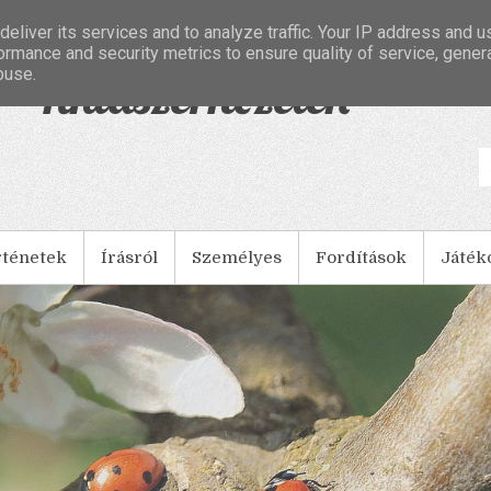
eliver its services and to analyze traffic. Your IP address and 
ormance and security metrics to ensure quality of service, gene
buse.
- Tintaszerkezetek
rténetek
Írásról
Személyes
Fordítások
Játék