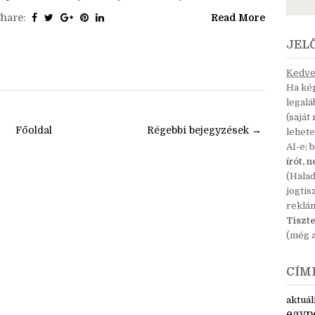
sikerült, és nagyon élveztem írni, szóval gondoltam,
egmutatom Nektek is. :D A feladat az volt, hogy a
épen látható helyszínt írjuk le néhány...
Share:
Read More
JEL
Kedves
Ha kép
legal
(saját
Főoldal
Régebbi bejegyzések →
lehete
AI-e; 
írót, 
(Hala
jogtis
reklá
Tiszte
(még a