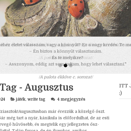
 nehéz életet válasszam, vagy a könnyűt? Ez a nagy kérdés. Te m
– Én biztos a könnyűt választanám.
– És te melyikre?
– Asszonyom, eddig azt sem tudtam, hogy lehet választani."
/A palota ékköve c. sorozat/
 Tag - Augusztus
ITT
:)
024
játék
,
write tag
4 megjegyzés
Sziasztok!Augusztusban már érezzük a közelgő őszt.