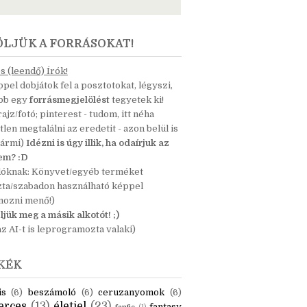
ÖLJÜK A FORRÁSOKAT!
 (leendő) Írók!
pel dobjátok fel a posztotokat, légyszi,
ább egy
forrásmegjelölést
tegyetek ki!
 rajz/fotó; pinterest - tudom, itt néha
tlen megtalálni az eredetit - azon belül is
bármi)
Idézni is úgy illik, ha odaírjuk az
nem? :D
dóknak: Könyvet/egyéb terméket
zta/szabadon használható képpel
mozni menő!)
ljük meg a másik alkotót! ;)
z AI-t is leprogramozta valaki)