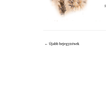
m
k
← Újabb bejegyzések