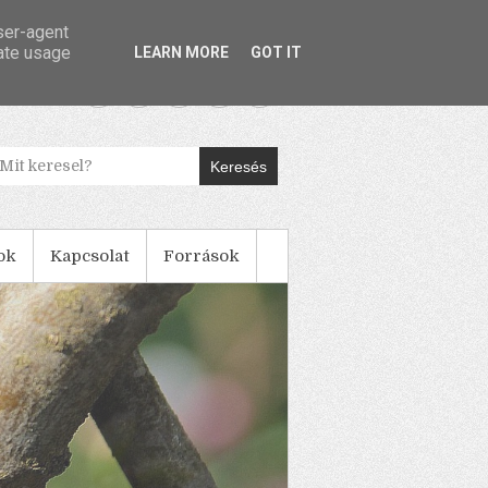
user-agent
rate usage
LEARN MORE
GOT IT
Keresés
ok
Kapcsolat
Források