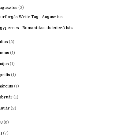
któber
(3)
zeptember
(2)
ugusztus
(2)
örforgás Write Tag - Augusztus
gyperces - Romantikus düledező ház
úlius
(2)
únius
(1)
ájus
(1)
prilis
(1)
árcius
(1)
ebruár
(1)
anuár
(2)