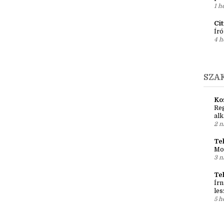
Ír
Em
pré
1 h
Ci
Író
4 h
SZA
Ko
Reg
al
2 n
Teh
Mo
3 n
Te
Írn