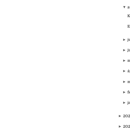
►
o
►
s
▼
a
K
E
►
j
►
j
►
m
►
á
►
m
►
f
►
j