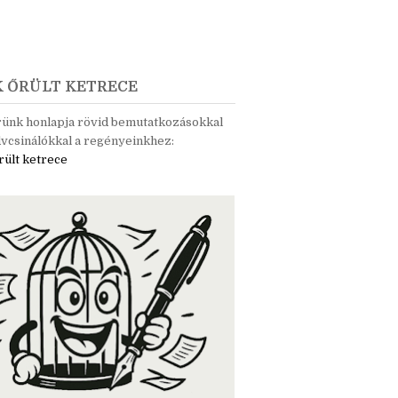
K ŐRÜLT KETRECE
rünk honlapja rövid bemutatkozásokkal
vcsinálókkal a regényeinkhez:
rült ketrece