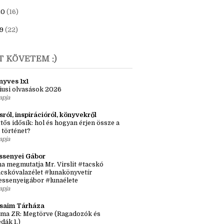
23
(6)
1
(7)
20
(16)
9
(22)
T KÖVETEM :)
nyves 1x1
iusi olvasások 2026
apja
sról, inspirációról, könyvekről
tős idősík: hol és hogyan érjen össze a
 történet?
apja
ssenyei Gábor
a megmutatja Mr. Virslit #tacskó
cskóvalazélet #lunakönyvetír
essenyeigábor #lunaélete
apja