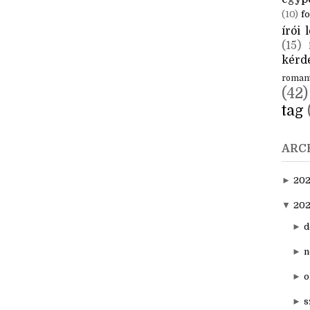
CÍM
aktuál
egyp
(10)
fo
írói l
(15)
kérde
roman
(42)
tag
ARC
►
20
▼
202
►
d
►
n