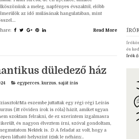
ár még tart a nyár, kánikula is előfordulhat, de az esti
levegő hűvösebb, és megtelik egy jellegzetes ősz-
llattal. Talán furcsa, de én ilyenkor, amikor
elköszönünk a meleg, napfényes évszaktól, előbb
elmerülök az idő múlásának hangulatában, mint
sszel....
Share:
Read More
ÍRÓ
Írókö
és ked
Írók ő
antikus düledező ház
024
egyperces
,
kurzus
,
saját írás
Sziasztok!Ma eszembe juttattak egy régi-régi Leírás
urzus (itt röviden írok is róla) házit, amiket ugyan
nem szoktam felrakni, de ez szerintem izgalmasra