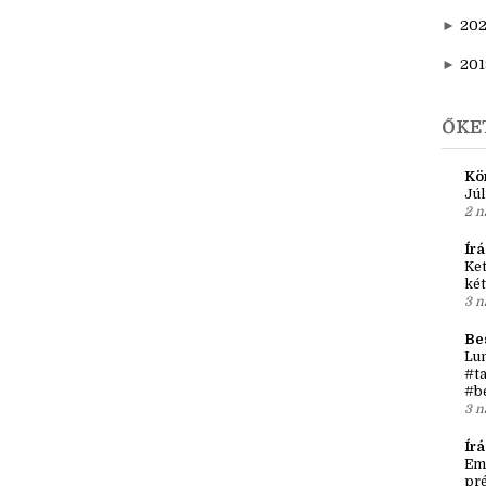
►
20
►
202
►
20
►
201
ŐKE
Kö
Júl
2 n
Írá
Ket
két
3 n
Be
Lun
#ta
#b
3 n