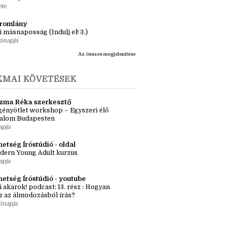
ásaim Tárháza
ma ZR: Megtörve (Ragadozók és
dák 1.)
ete
tromlány
i másnaposság (Indulj el! 3.)
ónapja
Az összes megjelenítése
KMAI KÖVETÉSEK
zma Réka szerkesztő
ényötlet workshop – Egyszeri élő
kalom Budapesten
apja
etség Íróstúdió - oldal
dern Young Adult kurzus
apja
hetség Íróstúdió - youtube
i akarok! podcast: 13. rész : Hogyan