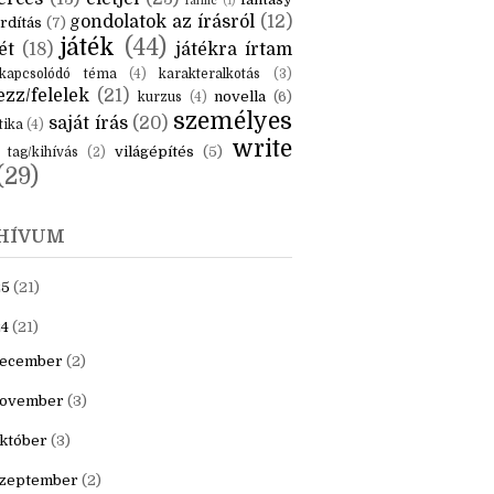
KÉK
is
(6)
beszámoló
(6)
ceruzanyomok
(6)
erces
(13)
életjel
(23)
fantasy
fanfic
(1)
gondolatok az írásról
(12)
rdítás
(7)
játék
(44)
ét
(18)
játékra írtam
kapcsolódó téma
(4)
karakteralkotás
(3)
zz/felelek
(21)
novella
(6)
kurzus
(4)
személyes
saját írás
(20)
tika
(4)
write
világépítés
(5)
tag/kihívás
(2)
(29)
HÍVUM
25
(21)
4
(21)
ecember
(2)
ovember
(3)