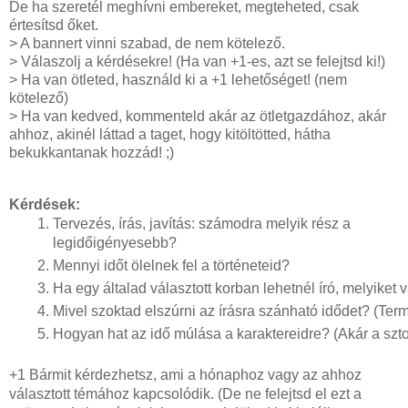
De ha szeretél meghívni embereket, megteheted, csak
értesítsd őket.
> A bannert vinni szabad, de nem kötelező.
> Válaszolj a kérdésekre! (Ha van +1-es, azt se felejtsd ki!)
> Ha van ötleted, használd ki a +1 lehetőséget! (nem
kötelező)
> Ha van kedved, kommenteld akár az ötletgazdához, akár
ahhoz, akinél láttad a taget, hogy kitöltötted, hátha
bekukkantanak hozzád! ;)
Kérdések:
Tervezés, írás, javítás: számodra melyik rész a
legidőigényesebb?
Mennyi időt ölelnek fel a történeteid?
Ha egy általad választott korban lehetnél író, melyiket 
Mivel szoktad elszúrni az írásra szánható idődet? (Ter
Hogyan hat az idő múlása a karaktereidre? (Akár a szto
+1 Bármit kérdezhetsz, ami a hónaphoz vagy az ahhoz
választott témához kapcsolódik. (De ne felejtsd el ezt a