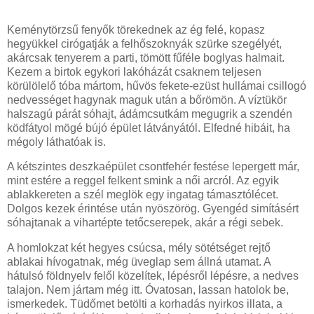
Keménytörzsű fenyők törekednek az ég felé, kopasz
hegyükkel cirógatják a felhőszoknyák szürke szegélyét,
akárcsak tenyerem a parti, tömött fűféle boglyas halmait.
Kezem a birtok egykori lakóházát csaknem teljesen
körülölelő tóba mártom, hűvös fekete-ezüst hullámai csillogó
nedvességet hagynak maguk után a bőrömön. A víztükör
halszagú párát sóhajt, ádámcsutkám megugrik a szendén
ködfátyol mögé bújó épület látványától. Elfedné hibáit, ha
mégoly láthatóak is.
A kétszintes deszkaépület csontfehér festése lepergett már,
mint estére a reggel felkent smink a női arcról. Az egyik
ablakkereten a szél meglök egy ingatag támasztólécet.
Dolgos kezek érintése után nyöszörög. Gyengéd simításért
sóhajtanak a vihartépte tetőcserepek, akár a régi sebek.
A homlokzat két hegyes csúcsa, mély sötétséget rejtő
ablakai hívogatnak, még üveglap sem állná utamat. A
hátulsó földnyelv felől közelítek, lépésről lépésre, a nedves
talajon. Nem jártam még itt. Óvatosan, lassan hatolok be,
ismerkedek. Tüdőmet betölti a korhadás nyirkos illata, a