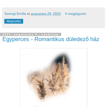
Sümegi Emília
at
augusztus 29, 2024
4 megjegyzés:
Megosztás
2024. augusztus 4., vasárnap
Egyperces - Romantikus düledező ház