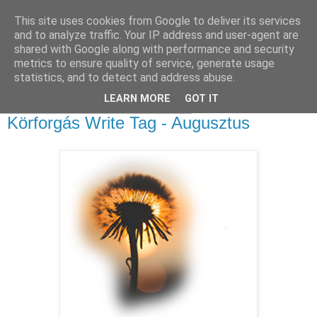
This site uses cookies from Google to deliver its services
Sümegi Emília -
and to analyze traffic. Your IP address and user-agent are
shared with Google along with performance and security
Tintaszerkezetek
metrics to ensure quality of service, generate usage
statistics, and to detect and address abuse.
LEARN MORE
GOT IT
2024. augusztus 29., csütörtök
Körforgás Write Tag - Augusztus