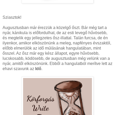
Sziasztok!
Augusztusban már érezzük a közelgő őszt. Bár még tart a
nyár, kánikula is előfordulhat, de az esti levegő hűvösebb,
és megtelik egy jellegzetes ősz-illattal. Talán furcsa, de én
ilyenkor, amikor elköszönünk a meleg, napfényes évszaktól,
előbb elmerülök az idő múlásának hangulatában, mint
ősszel. Az ősz már egy kész állapot, egyre hűvösebb,
lucskosabb, ködösebb, de augusztusban még velünk van a
nyár, amitől elköszönünk. Ebből a hangulatból merítve lett az
ehavi szavunk az
Idő
.