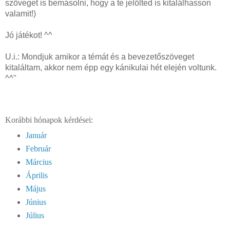
szöveget is bemásolni, hogy a te jelölted is kitalálhasson
valamit!)
Jó játékot! ^^
U.i.: Mondjuk amikor a témát és a bevezetőszöveget
kitaláltam, akkor nem épp egy kánikulai hét elején voltunk.
^^"
Korábbi hónapok kérdései:
Január
Február
Március
Április
Május
Június
Július