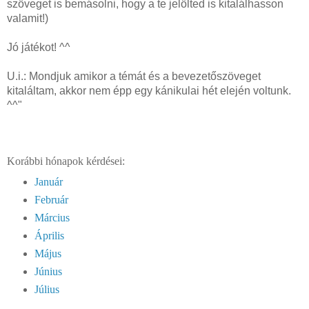
szöveget is bemásolni, hogy a te jelölted is kitalálhasson
valamit!)
Jó játékot! ^^
U.i.: Mondjuk amikor a témát és a bevezetőszöveget
kitaláltam, akkor nem épp egy kánikulai hét elején voltunk.
^^"
Korábbi hónapok kérdései:
Január
Február
Március
Április
Május
Június
Július