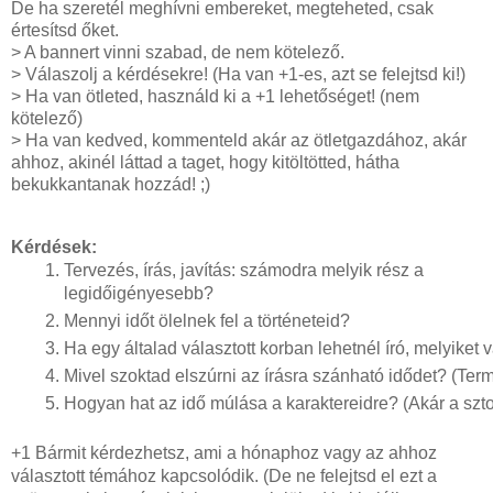
De ha szeretél meghívni embereket, megteheted, csak
értesítsd őket.
> A bannert vinni szabad, de nem kötelező.
> Válaszolj a kérdésekre! (Ha van +1-es, azt se felejtsd ki!)
> Ha van ötleted, használd ki a +1 lehetőséget! (nem
kötelező)
> Ha van kedved, kommenteld akár az ötletgazdához, akár
ahhoz, akinél láttad a taget, hogy kitöltötted, hátha
bekukkantanak hozzád! ;)
Kérdések:
Tervezés, írás, javítás: számodra melyik rész a
legidőigényesebb?
Mennyi időt ölelnek fel a történeteid?
Ha egy általad választott korban lehetnél író, melyiket 
Mivel szoktad elszúrni az írásra szánható idődet? (Ter
Hogyan hat az idő múlása a karaktereidre? (Akár a szto
+1 Bármit kérdezhetsz, ami a hónaphoz vagy az ahhoz
választott témához kapcsolódik. (De ne felejtsd el ezt a