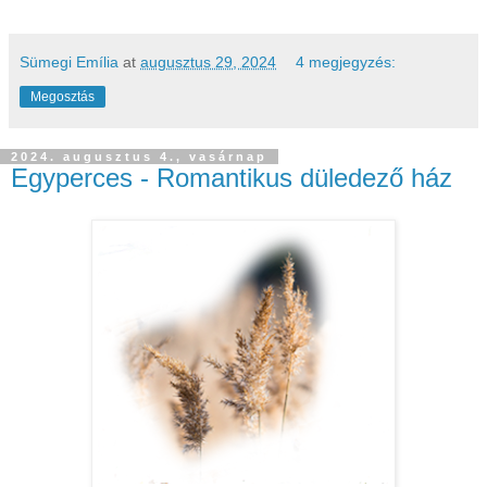
Sümegi Emília
at
augusztus 29, 2024
4 megjegyzés:
Megosztás
2024. augusztus 4., vasárnap
Egyperces - Romantikus düledező ház