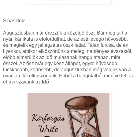
Sziasztok!
Augusztusban már érezzük a közelgő őszt. Bár még tart a
nyár, kánikula is előfordulhat, de az esti levegő hűvösebb,
és megtelik egy jellegzetes ősz-illattal. Talán furcsa, de én
ilyenkor, amikor elköszönünk a meleg, napfényes évszaktól,
előbb elmerülök az idő múlásának hangulatában, mint
ősszel. Az ősz már egy kész állapot, egyre hűvösebb,
lucskosabb, ködösebb, de augusztusban még velünk van a
nyár, amitől elköszönünk. Ebből a hangulatból merítve lett az
ehavi szavunk az
Idő
.