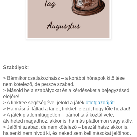
Szabályok:
> Bármikor csatlakozhatsz – a korábbi hónapok kitöltése
nem kötelező, de persze szabad.
> Másold be a szabályokat és a kérdéseket a bejegyzésed
elejére!
> A linktree segítségével jelöld a játék
ötletgazdáját
!
> Ha másnál láttad a taget, linkkel jelezd, hogy tőle hoztad!
> A játék platformfüggetlen – bárhol találkoztál vele,
átviheted magadhoz, akkor is, ha más platformon vagy aktív.
> Jelölni szabad, de nem kötelező – beszállhatsz akkor is,
ha senki nem hívott ki, és neked sem kell másokat jelölnöd.