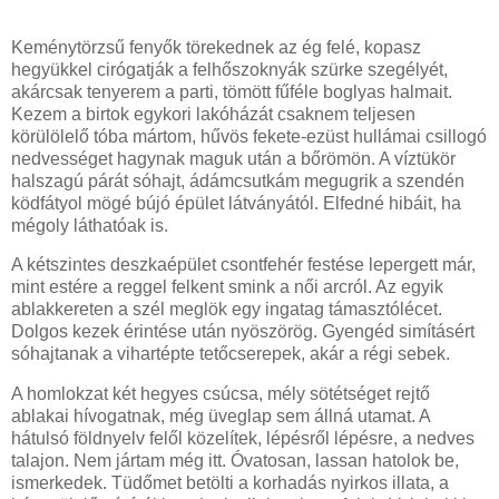
Keménytörzsű fenyők törekednek az ég felé, kopasz
hegyükkel cirógatják a felhőszoknyák szürke szegélyét,
akárcsak tenyerem a parti, tömött fűféle boglyas halmait.
Kezem a birtok egykori lakóházát csaknem teljesen
körülölelő tóba mártom, hűvös fekete-ezüst hullámai csillogó
nedvességet hagynak maguk után a bőrömön. A víztükör
halszagú párát sóhajt, ádámcsutkám megugrik a szendén
ködfátyol mögé bújó épület látványától. Elfedné hibáit, ha
mégoly láthatóak is.
A kétszintes deszkaépület csontfehér festése lepergett már,
mint estére a reggel felkent smink a női arcról. Az egyik
ablakkereten a szél meglök egy ingatag támasztólécet.
Dolgos kezek érintése után nyöszörög. Gyengéd simításért
sóhajtanak a vihartépte tetőcserepek, akár a régi sebek.
A homlokzat két hegyes csúcsa, mély sötétséget rejtő
ablakai hívogatnak, még üveglap sem állná utamat. A
hátulsó földnyelv felől közelítek, lépésről lépésre, a nedves
talajon. Nem jártam még itt. Óvatosan, lassan hatolok be,
ismerkedek. Tüdőmet betölti a korhadás nyirkos illata, a