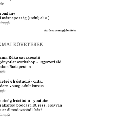
ásaim Tárháza
ma ZR: Megtörve (Ragadozók és
dák 1.)
ete
tromlány
i másnaposság (Indulj el! 3.)
ónapja
Az összes megjelenítése
KMAI KÖVETÉSEK
zma Réka szerkesztő
ényötlet workshop – Egyszeri élő
kalom Budapesten
apja
etség Íróstúdió - oldal
dern Young Adult kurzus
apja
hetség Íróstúdió - youtube
i akarok! podcast: 13. rész : Hogyan