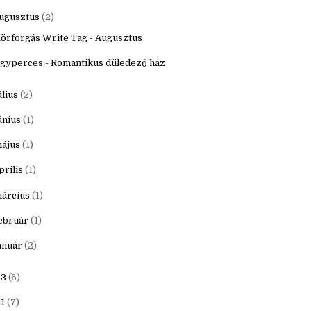
któber
(3)
zeptember
(2)
ugusztus
(2)
örforgás Write Tag - Augusztus
gyperces - Romantikus düledező ház
úlius
(2)
únius
(1)
ájus
(1)
prilis
(1)
árcius
(1)
ebruár
(1)
anuár
(2)