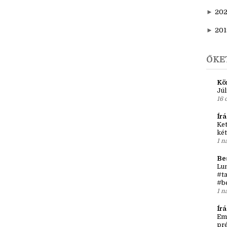
►
20
►
202
►
20
►
201
ŐKE
Kö
Júl
16 
Írá
Ket
két
1 n
Be
Lun
#ta
#b
1 n