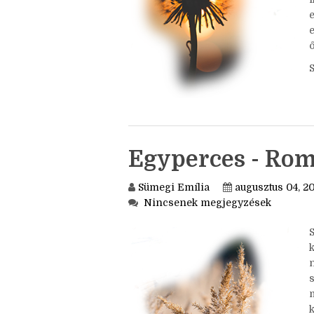
B
i
ő
Egyperces - Rom
Sümegi Emília
augusztus 04, 2
Nincsenek megjegyzések
k