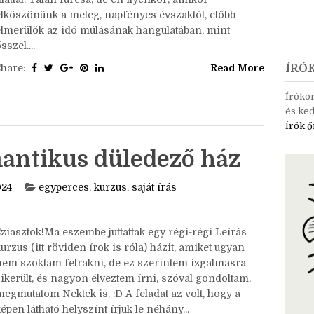
ár még tart a nyár, kánikula is előfordulhat, de az esti
levegő hűvösebb, és megtelik egy jellegzetes ősz-
llattal. Talán furcsa, de én ilyenkor, amikor
elköszönünk a meleg, napfényes évszaktól, előbb
elmerülök az idő múlásának hangulatában, mint
sszel....
Share:
Read More
ÍRÓ
Írókö
és ked
Írók ő
antikus düledező ház
024
egyperces
,
kurzus
,
saját írás
Sziasztok!Ma eszembe juttattak egy régi-régi Leírás
urzus (itt röviden írok is róla) házit, amiket ugyan
nem szoktam felrakni, de ez szerintem izgalmasra