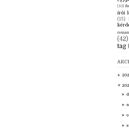
CÍM
aktuál
egyp
(10)
fo
írói l
(15)
kérde
roman
(42)
tag
ARC
►
20
▼
202
►
d
►
n