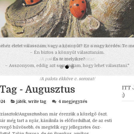
 nehéz életet válasszam, vagy a könnyűt? Ez a nagy kérdés. Te m
– Én biztos a könnyűt választanám.
– És te melyikre?
– Asszonyom, eddig azt sem tudtam, hogy lehet választani."
/A palota ékköve c. sorozat/
 Tag - Augusztus
ITT
:)
024
játék
,
write tag
4 megjegyzés
Sziasztok!Augusztusban már érezzük a közelgő őszt.