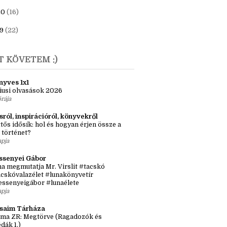
23
(6)
1
(7)
20
(16)
9
(22)
T KÖVETEM :)
nyves 1x1
iusi olvasások 2026
órája
sról, inspirációról, könyvekről
tős idősík: hol és hogyan érjen össze a
 történet?
apja
ssenyei Gábor
a megmutatja Mr. Virslit #tacskó
cskóvalazélet #lunakönyvetír
essenyeigábor #lunaélete
apja