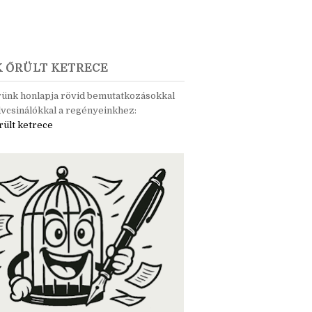
K ŐRÜLT KETRECE
rünk honlapja rövid bemutatkozásokkal
vcsinálókkal a regényeinkhez:
rült ketrece