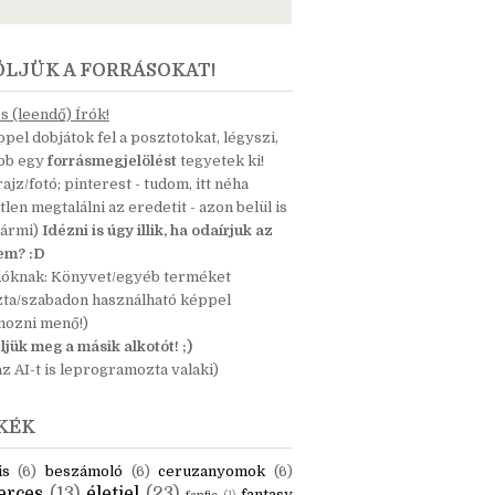
ÖLJÜK A FORRÁSOKAT!
 (leendő) Írók!
pel dobjátok fel a posztotokat, légyszi,
ább egy
forrásmegjelölést
tegyetek ki!
 rajz/fotó; pinterest - tudom, itt néha
tlen megtalálni az eredetit - azon belül is
bármi)
Idézni is úgy illik, ha odaírjuk az
nem? :D
dóknak: Könyvet/egyéb terméket
zta/szabadon használható képpel
mozni menő!)
ljük meg a másik alkotót! ;)
z AI-t is leprogramozta valaki)