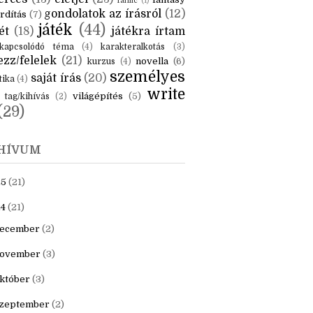
KÉK
is
(6)
beszámoló
(6)
ceruzanyomok
(6)
erces
(13)
életjel
(23)
fantasy
fanfic
(1)
gondolatok az írásról
(12)
rdítás
(7)
játék
(44)
ét
(18)
játékra írtam
kapcsolódó téma
(4)
karakteralkotás
(3)
zz/felelek
(21)
novella
(6)
kurzus
(4)
személyes
saját írás
(20)
tika
(4)
write
világépítés
(5)
tag/kihívás
(2)
(29)
HÍVUM
25
(21)
4
(21)
ecember
(2)
ovember
(3)