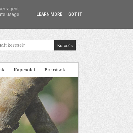
user-agent
rate usage
LEARN MORE
GOT IT
Keresés
ok
Kapcsolat
Források