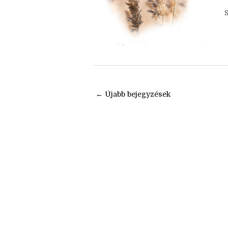
m
k
← Újabb bejegyzések