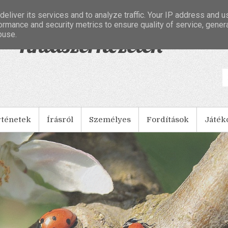
eliver its services and to analyze traffic. Your IP address and 
ormance and security metrics to ensure quality of service, gene
buse.
- Tintaszerkezetek
rténetek
Írásról
Személyes
Fordítások
Játék