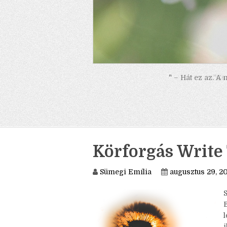
" – Hát ez az. A
Körforgás Write
Sümegi Emília
augusztus 29, 2