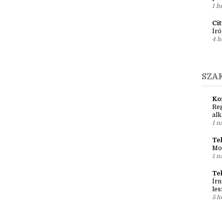
Ír
Em
pré
1 h
Ci
Író
4 h
SZA
Ko
Reg
al
1 n
Teh
Mo
1 n
Te
Írn