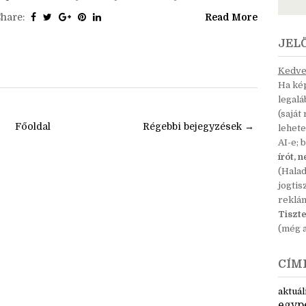
sikerült, és nagyon élveztem írni, szóval gondoltam,
egmutatom Nektek is. :D A feladat az volt, hogy a
épen látható helyszínt írjuk le néhány...
Share:
Read More
JEL
Kedves
Ha kép
legal
(saját
Főoldal
Régebbi bejegyzések →
lehete
AI-e; 
írót, 
(Hala
jogtis
reklá
Tiszte
(még a