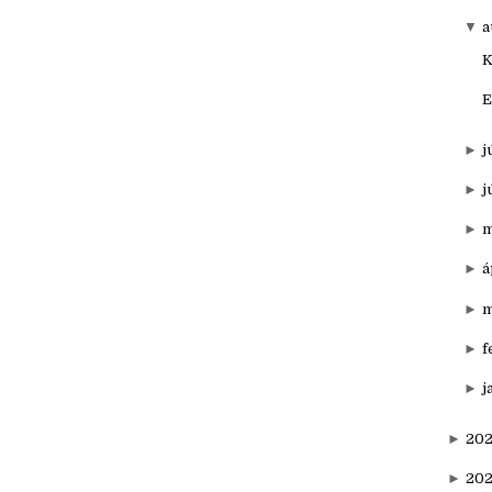
►
o
►
s
▼
a
K
E
►
j
►
j
►
m
►
á
►
m
►
f
►
j