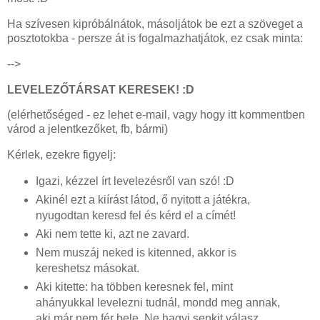
Ha szívesen kipróbálnátok, másoljátok be ezt a szöveget a
posztotokba - persze át is fogalmazhatjátok, ez csak minta:
-->
LEVELEZŐTÁRSAT KERESEK! :D
(elérhetőséged - ez lehet e-mail, vagy hogy itt kommentben
várod a jelentkezőket, fb, bármi)
Kérlek, ezekre figyelj:
Igazi, kézzel írt levelezésről van szó! :D
Akinél ezt a kiírást látod, ő nyitott a játékra,
nyugodtan keresd fel és kérd el a címét!
Aki nem tette ki, azt ne zavard.
Nem muszáj neked is kitenned, akkor is
kereshetsz másokat.
Aki kitette: ha többen keresnek fel, mint
ahányukkal levelezni tudnál, mondd meg annak,
aki már nem fér bele. Ne hagyj senkit válasz