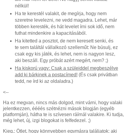
nélkül!
Ha te kerestél valakit, de megírja, hogy nem
szeretne levelezni, ne vedd magadra. Lehet, már
többen keresték, és hát levelet írni sok idő, nem
futhat mindenkire a kapacitásából.
Ha kitetted a posztot, de nem keresett senki, és
te sem találtál vállalkozó szelleműt: Ne búsulj, ez
csak egy kis játék, és lehet, nem is nagyon lesz,
aki beszáll. Egy próbát azért megért, nem? ;)
Ha kiskorú vagy: Csak a szüleiddel megbeszélve
add ki bárkinek a postacímed!
(És csak privátban
tedd, ne írd ki az oldaladra.)
<--
Ha ez megvan, nincs más dolgod, mint várni, hogy valaki
jelentkezzen, éééés szétnézni mások blogján (egyéb
platformján), hátha te is szívesen ráírnál valakire. Ki tudja,
még lehet, új, izgi blogokat is felfedezel. ;)
Kieg.: Ötlet, hogy könnyebben egymásra találjatok: aki