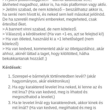
átviheted magadhoz, akkor is, ha más platformon vagy aktív.
> Jelölni szabad, de nem kötelező – beszállhatsz akkor is,
ha senki nem hívott ki, és neked sem kell másokat jelölnöd.
De ha szeretél meghívni embereket, megteheted, csak
értesítsd őket.
> A bannert vinni szabad, de nem kötelező.
> Válaszolj a kérdésekre! (Ha van +1-es, azt se felejtsd ki!)
> Ha van ötleted, használd ki a +1 lehetőséget! (nem
kötelező)
> Ha van kedved, kommenteld akár az ötletgazdához, akár
ahhoz, akinél láttad a taget, hogy kitöltötted, hátha
bekukkantanak hozzád! ;)
Kérdések:
Szerepel-e bármelyik történetedben levél? (akár
hagyományos, akár elektronikus)
Ha egy karaktered levelet írna neked, ki lenne az és
mit írna? (Ha van kedved, meg is írhatod és
megoszthatod a levelet.)
Ha te levelet írnál egy karakterednek, akkor kinek és
mit írnál? (Ha van kedved, megírhatod és meg is