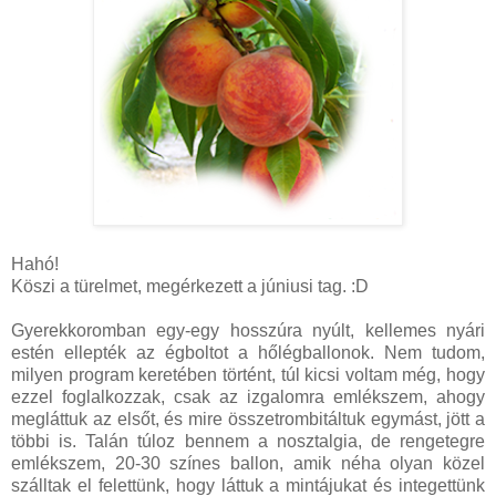
Hahó!
Köszi a türelmet, megérkezett a júniusi tag. :D
Gyerekkoromban egy-egy hosszúra nyúlt, kellemes nyári
estén ellepték az égboltot a hőlégballonok. Nem tudom,
milyen program keretében történt, túl kicsi voltam még, hogy
ezzel foglalkozzak, csak az izgalomra emlékszem, ahogy
megláttuk az elsőt, és mire összetrombitáltuk egymást, jött a
többi is. Talán túloz bennem a nosztalgia, de rengetegre
emlékszem, 20-30 színes ballon, amik néha olyan közel
szálltak el felettünk, hogy láttuk a mintájukat és integettünk