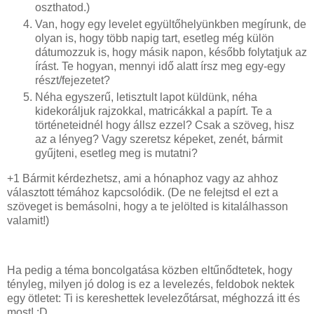
oszthatod.)
Van, hogy egy levelet együltőhelyünkben megírunk, de
olyan is, hogy több napig tart, esetleg még külön
dátumozzuk is, hogy másik napon, később folytatjuk az
írást. Te hogyan, mennyi idő alatt írsz meg egy-egy
részt/fejezetet?
Néha egyszerű, letisztult lapot küldünk, néha
kidekoráljuk rajzokkal, matricákkal a papírt. Te a
történeteidnél hogy állsz ezzel? Csak a szöveg, hisz
az a lényeg? Vagy szeretsz képeket, zenét, bármit
gyűjteni, esetleg meg is mutatni?
+1 Bármit kérdezhetsz, ami a hónaphoz vagy az ahhoz
választott témához kapcsolódik. (De ne felejtsd el ezt a
szöveget is bemásolni, hogy a te jelölted is kitalálhasson
valamit!)
Ha pedig a téma boncolgatása közben eltűnődtetek, hogy
tényleg, milyen jó dolog is ez a levelezés, feldobok nektek
egy ötletet: Ti is kereshettek levelezőtársat, méghozzá itt és
most! :D