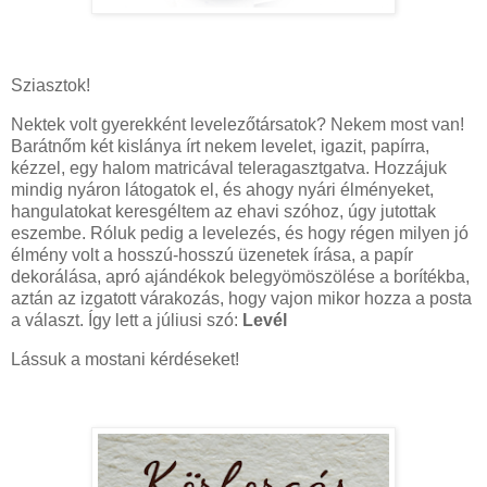
Sziasztok!
Nektek volt gyerekként levelezőtársatok? Nekem most van!
Barátnőm két kislánya írt nekem levelet, igazit, papírra,
kézzel, egy halom matricával teleragasztgatva. Hozzájuk
mindig nyáron látogatok el, és ahogy nyári élményeket,
hangulatokat keresgéltem az ehavi szóhoz, úgy jutottak
eszembe. Róluk pedig a levelezés, és hogy régen milyen jó
élmény volt a hosszú-hosszú üzenetek írása, a papír
dekorálása, apró ajándékok belegyömöszölése a borítékba,
aztán az izgatott várakozás, hogy vajon mikor hozza a posta
a választ. Így lett a júliusi szó:
Levél
Lássuk a mostani kérdéseket!