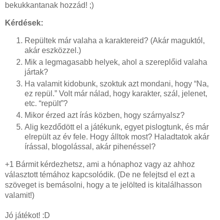
bekukkantanak hozzád! ;)
Kérdések:
Repültek már valaha a karaktereid? (Akár maguktól,
akár eszközzel.)
Mik a legmagasabb helyek, ahol a szereplőid valaha
jártak?
Ha valamit kidobunk, szoktuk azt mondani, hogy “Na,
ez repül.” Volt már nálad, hogy karakter, szál, jelenet,
etc. “repült”?
Mikor érzed azt írás közben, hogy szárnyalsz?
Alig kezdődött el a játékunk, egyet pislogtunk, és már
elrepült az év fele. Hogy álltok most? Haladtatok akár
írással, blogolással, akár pihenéssel?
+1 Bármit kérdezhetsz, ami a h
ónaphoz vagy az ahhoz
választott témához kapcsolódik. (De ne felejtsd el ezt a
szöveget is bemásolni, hogy a te jelölted is kitalá
lhasson
valamit!)
Jó játékot! :D