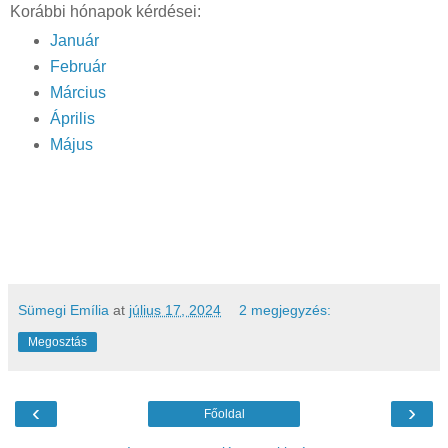
Korábbi hónapok kérdései:
Január
Február
Március
Április
Május
Sümegi Emília
at
július 17, 2024
2 megjegyzés:
Megosztás
‹
›
Főoldal