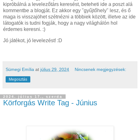
kipróbálná a levelezőtárs keresést, beteheti ide a poszt alá
kommentbe a blogját. Ez akkor egy "gyűjtőhely" lesz, és ő
maga is visszajöhet szétnézni a többiek között, illetve az ide
látogatók is tudni fogják, hogy a nagy világhálón hol
érdemes keresni. :)
Jó játékot, jó levelezést! :D
Sümegi Emília
at
július 29, 2024
Nincsenek megjegyzések:
Megosztás
2024. július 17., szerda
Körforgás Write Tag - Június