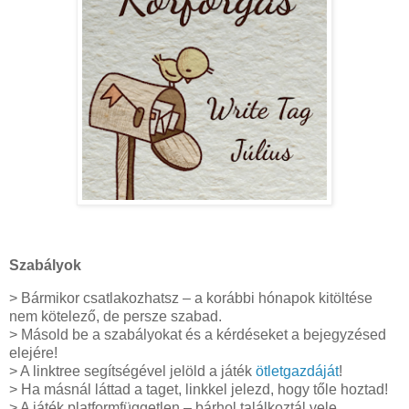
Szabályok
> Bármikor csatlakozhatsz – a korábbi hónapok kitöltése
nem kötelező, de persze szabad.
> Másold be a szabályokat és a kérdéseket a bejegyzésed
elejére!
> A linktree segítségével jelöld a játék
ötletgazdáját
!
> Ha másnál láttad a taget, linkkel jelezd, hogy tőle hoztad!
> A játék platformfüggetlen – bárhol találkoztál vele,