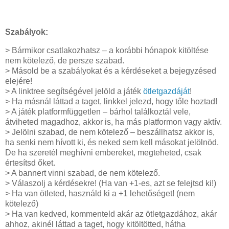
Szabályok:
> Bármikor csatlakozhatsz – a korábbi hónapok kitöltése
nem kötelező, de persze szabad.
> Másold be a szabályokat és a kérdéseket a bejegyzésed
elejére!
> A linktree segítségével jelöld a játék
ötletgazdáját
!
> Ha másnál láttad a taget, linkkel jelezd, hogy tőle hoztad!
> A játék platformfüggetlen – bárhol találkoztál vele,
átviheted magadhoz, akkor is, ha más platformon vagy aktív.
> Jelölni szabad, de nem kötelező – beszállhatsz akkor is,
ha senki nem hívott ki, és neked sem kell másokat jelölnöd.
De ha szeretél meghívni embereket, megteheted, csak
értesítsd őket.
> A bannert vinni szabad, de nem kötelező.
> Válaszolj a kérdésekre! (Ha van +1-es, azt se felejtsd ki!)
> Ha van ötleted, használd ki a +1 lehetőséget! (nem
kötelező)
> Ha van kedved, kommenteld akár az ötletgazdához, akár
ahhoz, akinél láttad a taget, hogy kitöltötted, hátha