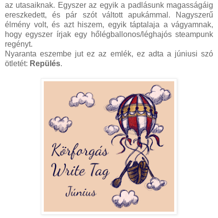
az utasaiknak. Egyszer az egyik a padlásunk magasságáig
ereszkedett, és pár szót váltott apukámmal. Nagyszerű
élmény volt, és azt hiszem, egyik táptalaja a vágyamnak,
hogy egyszer írjak egy hőlégballonos/léghajós steampunk
regényt.
Nyaranta eszembe jut ez az emlék, ez adta a júniusi szó
ötletét:
Repülés
.