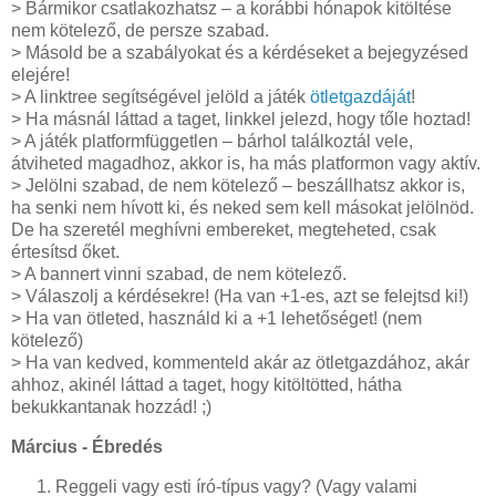
> Bármikor csatlakozhatsz – a korábbi hónapok kitöltése
nem kötelező, de persze szabad.
> Másold be a szabályokat és a kérdéseket a bejegyzésed
elejére!
> A linktree segítségével jelöld a játék
ötletgazdáját
!
> Ha másnál láttad a taget, linkkel jelezd, hogy tőle hoztad!
> A játék platformfüggetlen – bárhol találkoztál vele,
átviheted magadhoz, akkor is, ha más platformon vagy aktív.
> Jelölni szabad, de nem kötelező – beszállhatsz akkor is,
ha senki nem hívott ki, és neked sem kell másokat jelölnöd.
De ha szeretél meghívni embereket, megteheted, csak
értesítsd őket.
> A bannert vinni szabad, de nem kötelező.
> Válaszolj a kérdésekre! (Ha van +1-es, azt se felejtsd ki!)
> Ha van ötleted, használd ki a +1 lehetőséget! (nem
kötelező)
> Ha van kedved, kommenteld akár az ötletgazdához, akár
ahhoz, akinél láttad a taget, hogy kitöltötted, hátha
bekukkantanak hozzád! ;)
Március - Ébredés
Reggeli vagy esti író-típus vagy? (Vagy valami