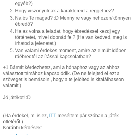
egyéb?)
Hogy viszonyulnak a karaktereid a reggelhez?
Na és Te magad? :D Mennyire vagy nehezen/könnyen
ébredő?
Ha az volna a feladat, hogy ébredéssel kezdj egy
történetet, mivel dobnád fel? (Ha van kedved, meg is
írhatod a jelenetet.)
Van valami érdekes moment, amire az elmúlt időben
ráébredtél az írással kapcsolatban?
+1 Bármit kérdezhetsz, ami a hónaphoz vagy az ahhoz
választott témához kapcsolódik. (De ne felejtsd el ezt a
szöveget is bemásolni, hogy a te jelölted is kitalálhasson
valamit!)
Jó játékot! :D
(Ha érdekel, mi is ez,
ITT
meséltem pár szóban a játék
ötletéről.)
Korábbi kérdések: