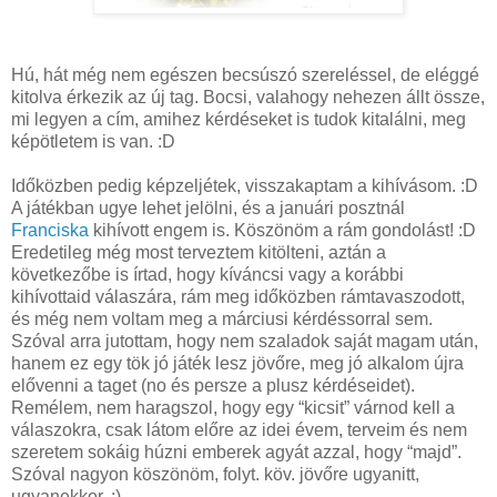
Hú, hát még nem egészen becsúszó szereléssel, de eléggé
kitolva érkezik az új tag. Bocsi, valahogy nehezen állt össze,
mi legyen a cím, amihez kérdéseket is tudok kitalálni, meg
képötletem is van. :D
Időközben pedig képzeljétek, visszakaptam a kihívásom. :D
A játékban ugye lehet jelölni, és a januári posztnál
Franciska
kihívott engem is. Köszönöm a rám gondolást! :D
Eredetileg még most terveztem kitölteni, aztán a
következőbe is írtad, hogy kíváncsi vagy a korábbi
kihívottaid válaszára, rám meg időközben rámtavaszodott,
és még nem voltam meg a márciusi kérdéssorral sem.
Szóval arra jutottam, hogy nem szaladok saját magam után,
hanem ez egy tök jó játék lesz jövőre, meg jó alkalom újra
elővenni a taget (no és persze a plusz kérdéseidet).
Remélem, nem haragszol, hogy egy “kicsit” várnod kell a
válaszokra, csak látom előre az idei évem, terveim és nem
szeretem sokáig húzni emberek agyát azzal, hogy “majd”.
Szóval nagyon köszönöm, folyt. köv. jövőre ugyanitt,
ugyanekkor. ;)