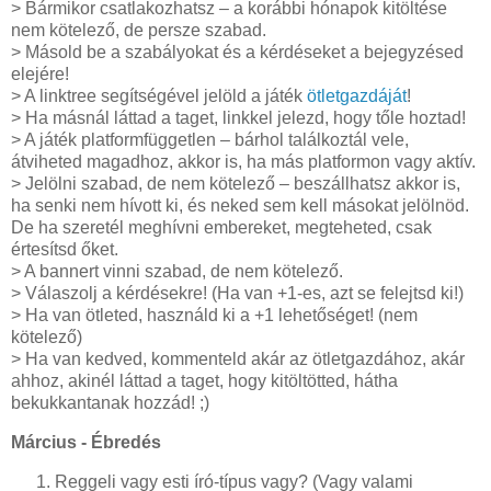
> Bármikor csatlakozhatsz – a korábbi hónapok kitöltése
nem kötelező, de persze szabad.
> Másold be a szabályokat és a kérdéseket a bejegyzésed
elejére!
> A linktree segítségével jelöld a játék
ötletgazdáját
!
> Ha másnál láttad a taget, linkkel jelezd, hogy tőle hoztad!
> A játék platformfüggetlen – bárhol találkoztál vele,
átviheted magadhoz, akkor is, ha más platformon vagy aktív.
> Jelölni szabad, de nem kötelező – beszállhatsz akkor is,
ha senki nem hívott ki, és neked sem kell másokat jelölnöd.
De ha szeretél meghívni embereket, megteheted, csak
értesítsd őket.
> A bannert vinni szabad, de nem kötelező.
> Válaszolj a kérdésekre! (Ha van +1-es, azt se felejtsd ki!)
> Ha van ötleted, használd ki a +1 lehetőséget! (nem
kötelező)
> Ha van kedved, kommenteld akár az ötletgazdához, akár
ahhoz, akinél láttad a taget, hogy kitöltötted, hátha
bekukkantanak hozzád! ;)
Március - Ébredés
Reggeli vagy esti író-típus vagy? (Vagy valami