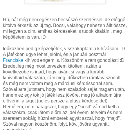
Hú, hát még nem egészen becsúszó szereléssel, de eléggé
kitolva érkezik az új tag. Bocsi, valahogy nehezen állt össze,
mi legyen a cím, amihez kérdéseket is tudok kitalálni, meg
képötletem is van. :D
Időközben pedig képzeljétek, visszakaptam a kihívásom. :D
A játékban ugye lehet jelölni, és a januári posztnál
Franciska
kihívott engem is. Köszönöm a rám gondolást! :D
Eredetileg még most terveztem kitölteni, aztán a
következőbe is írtad, hogy kíváncsi vagy a korábbi
kihívottaid válaszára, rám meg időközben rámtavaszodott,
és még nem voltam meg a márciusi kérdéssorral sem.
Szóval arra jutottam, hogy nem szaladok saját magam után,
hanem ez egy tök jó játék lesz jövőre, meg jó alkalom újra
elővenni a taget (no és persze a plusz kérdéseidet).
Remélem, nem haragszol, hogy egy “kicsit” várnod kell a
válaszokra, csak látom előre az idei évem, terveim és nem
szeretem sokáig húzni emberek agyát azzal, hogy “majd”.
Szóval nagyon köszönöm, folyt. köv. jövőre ugyanitt,
ugyanekkor. ;)