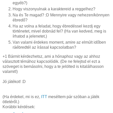
egyéb?)
Hogy viszonyulnak a karaktereid a reggelhez?
Na és Te magad? :D Mennyire vagy nehezen/könnyen
ébredő?
Ha az volna a feladat, hogy ébredéssel kezdj egy
történetet, mivel dobnád fel? (Ha van kedved, meg is
írhatod a jelenetet.)
Van valami érdekes moment, amire az elmúlt időben
ráébredtél az írással kapcsolatban?
+1 Bármit kérdezhetsz, ami a hónaphoz vagy az ahhoz
választott témához kapcsolódik. (De ne felejtsd el ezt a
szöveget is bemásolni, hogy a te jelölted is kitalálhasson
valamit!)
Jó játékot! :D
(Ha érdekel, mi is ez,
ITT
meséltem pár szóban a játék
ötletéről.)
Korábbi kérdések: