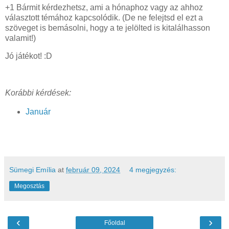
+1 Bármit kérdezhetsz, ami a hónaphoz vagy az ahhoz
választott témához kapcsolódik. (De ne felejtsd el ezt a
szöveget is bemásolni, hogy a te jelölted is kitalálhasson
valamit!)
Jó játékot! :D
Korábbi kérdések:
Január
Sümegi Emília
at
február 09, 2024
4 megjegyzés:
Megosztás
‹
›
Főoldal