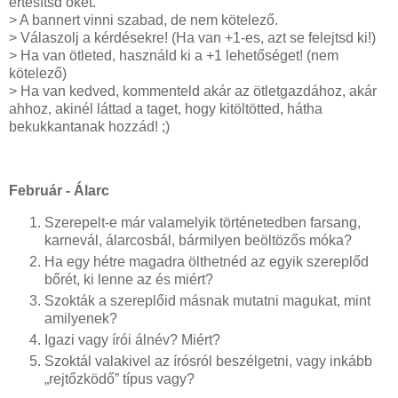
értesítsd őket.
> A bannert vinni szabad, de nem kötelező.
> Válaszolj a kérdésekre! (Ha van +1-es, azt se felejtsd ki!)
> Ha van ötleted, használd ki a +1 lehetőséget! (nem
kötelező)
> Ha van kedved, kommenteld akár az ötletgazdához, akár
ahhoz, akinél láttad a taget, hogy kitöltötted, hátha
bekukkantanak hozzád! ;)
Február - Álarc
Szerepelt-e már valamelyik történetedben farsang,
karnevál, álarcosbál, bármilyen beöltözős móka?
Ha egy hétre magadra ölthetnéd az egyik szereplőd
bőrét, ki lenne az és miért?
Szokták a szereplőid másnak mutatni magukat, mint
amilyenek?
Igazi vagy írói álnév? Miért?
Szoktál valakivel az írósról beszélgetni, vagy inkább
„rejtőzködő” típus vagy?