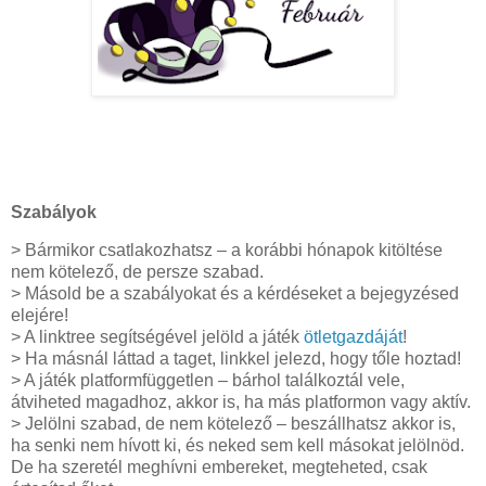
Szabályok
> Bármikor csatlakozhatsz – a korábbi hónapok kitöltése
nem kötelező, de persze szabad.
> Másold be a szabályokat és a kérdéseket a bejegyzésed
elejére!
> A linktree segítségével jelöld a játék
ötletgazdáját
!
> Ha másnál láttad a taget, linkkel jelezd, hogy tőle hoztad!
> A játék platformfüggetlen – bárhol találkoztál vele,
átviheted magadhoz, akkor is, ha más platformon vagy aktív.
> Jelölni szabad, de nem kötelező – beszállhatsz akkor is,
ha senki nem hívott ki, és neked sem kell másokat jelölnöd.
De ha szeretél meghívni embereket, megteheted, csak