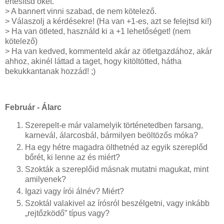
értesítsd őket.
> A bannert vinni szabad, de nem kötelező.
> Válaszolj a kérdésekre! (Ha van +1-es, azt se felejtsd ki!)
> Ha van ötleted, használd ki a +1 lehetőséget! (nem
kötelező)
> Ha van kedved, kommenteld akár az ötletgazdához, akár
ahhoz, akinél láttad a taget, hogy kitöltötted, hátha
bekukkantanak hozzád! ;)
Február - Álarc
Szerepelt-e már valamelyik történetedben farsang,
karnevál, álarcosbál, bármilyen beöltözős móka?
Ha egy hétre magadra ölthetnéd az egyik szereplőd
bőrét, ki lenne az és miért?
Szokták a szereplőid másnak mutatni magukat, mint
amilyenek?
Igazi vagy írói álnév? Miért?
Szoktál valakivel az írósról beszélgetni, vagy inkább
„rejtőzködő” típus vagy?