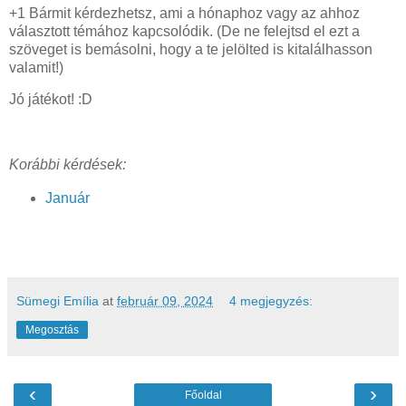
+1 Bármit kérdezhetsz, ami a hónaphoz vagy az ahhoz
választott témához kapcsolódik. (De ne felejtsd el ezt a
szöveget is bemásolni, hogy a te jelölted is kitalálhasson
valamit!)
Jó játékot! :D
Korábbi kérdések:
Január
Sümegi Emília
at
február 09, 2024
4 megjegyzés:
Megosztás
‹
›
Főoldal