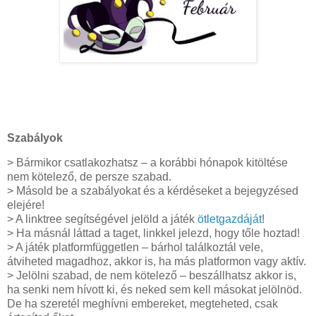
Szabályok
> Bármikor csatlakozhatsz – a korábbi hónapok kitöltése
nem kötelező, de persze szabad.
> Másold be a szabályokat és a kérdéseket a bejegyzésed
elejére!
> A linktree segítségével jelöld a játék
ötletgazdáját
!
> Ha másnál láttad a taget, linkkel jelezd, hogy tőle hoztad!
> A játék platformfüggetlen – bárhol találkoztál vele,
átviheted magadhoz, akkor is, ha más platformon vagy aktív.
> Jelölni szabad, de nem kötelező – beszállhatsz akkor is,
ha senki nem hívott ki, és neked sem kell másokat jelölnöd.
De ha szeretél meghívni embereket, megteheted, csak