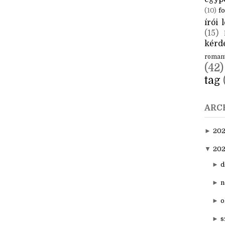
CÍM
aktuál
egyp
(10)
fo
írói l
(15)
kérde
roman
(42)
tag
ARC
►
20
▼
202
►
d
►
n