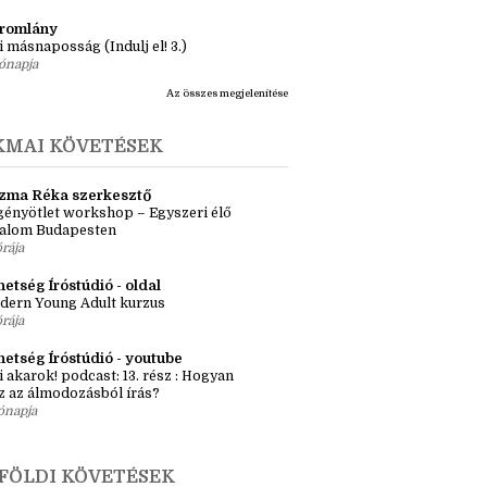
ásaim Tárháza
ma ZR: Megtörve (Ragadozók és
dák 1.)
ete
tromlány
i másnaposság (Indulj el! 3.)
ónapja
Az összes megjelenítése
KMAI KÖVETÉSEK
zma Réka szerkesztő
ényötlet workshop – Egyszeri élő
kalom Budapesten
órája
etség Íróstúdió - oldal
dern Young Adult kurzus
órája
hetség Íróstúdió - youtube
i akarok! podcast: 13. rész : Hogyan
z az álmodozásból írás?
ónapja