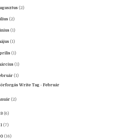
któber
(3)
zeptember
(2)
ugusztus
(2)
úlius
(2)
únius
(1)
ájus
(1)
prilis
(1)
árcius
(1)
ebruár
(1)
örforgás Write Tag - Február
anuár
(2)
23
(6)