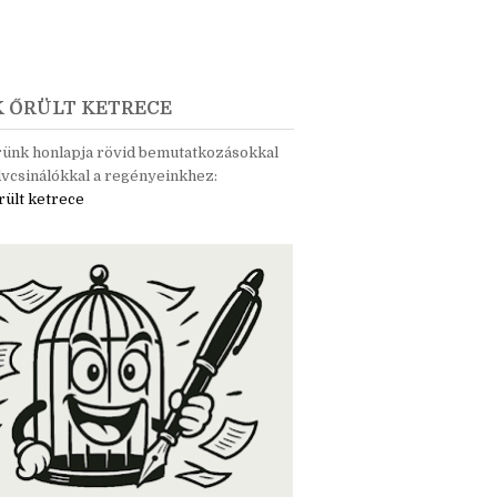
K ŐRÜLT KETRECE
rünk honlapja rövid bemutatkozásokkal
vcsinálókkal a regényeinkhez:
rült ketrece