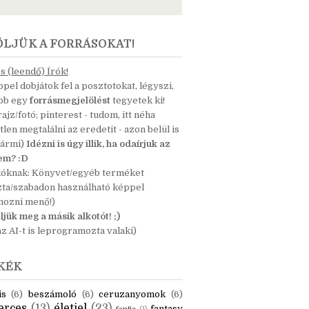
ÖLJÜK A FORRÁSOKAT!
 (leendő) Írók!
pel dobjátok fel a posztotokat, légyszi,
ább egy
forrásmegjelölést
tegyetek ki!
 rajz/fotó; pinterest - tudom, itt néha
tlen megtalálni az eredetit - azon belül is
bármi)
Idézni is úgy illik, ha odaírjuk az
nem? :D
dóknak: Könyvet/egyéb terméket
zta/szabadon használható képpel
mozni menő!)
ljük meg a másik alkotót! ;)
z AI-t is leprogramozta valaki)