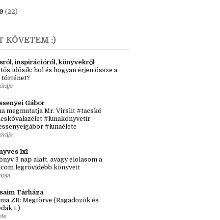
1
(7)
20
(16)
9
(22)
T KÖVETEM :)
sról, inspirációról, könyvekről
tős idősík: hol és hogyan érjen össze a
 történet?
órája
ssenyei Gábor
a megmutatja Mr. Virslit #tacskó
cskóvalazélet #lunakönyvetír
essenyeigábor #lunaélete
órája
nyves 1x1
önyv 3 nap alatt, avagy elolasom a
lcom legrövidebb könyveit
apja