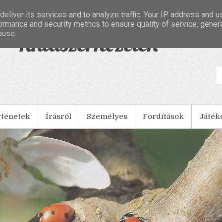
eliver its services and to analyze traffic. Your IP address and 
ormance and security metrics to ensure quality of service, gene
buse.
- Tintaszerkezetek
rténetek
Írásról
Személyes
Fordítások
Játék