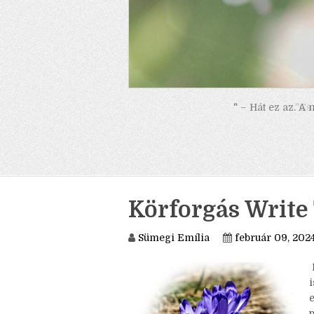
" – Hát ez az. A
Körforgás Write 
Sümegi Emília
február 09, 202