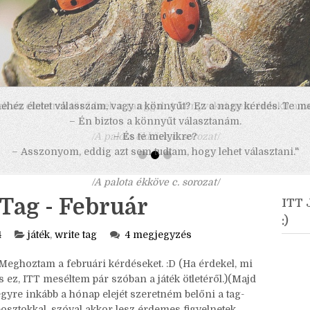
 nehéz életet válasszam, vagy a könnyűt? Ez a nagy kérdés. Te m
– Én biztos a könnyűt választanám.
– És te melyikre?
– Asszonyom, eddig azt sem tudtam, hogy lehet választani."
/A palota ékköve c. sorozat/
Tag - Február
ITT
:)
4
játék
,
write tag
4 megjegyzés
Meghoztam a februári kérdéseket. :D (Ha érdekel, mi