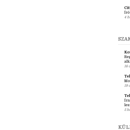
Ír
Em
pré
1 h
Ci
Író
4 h
SZA
Ko
Reg
al
16 
Teh
Mo
19 
Te
Írn
les
5 h