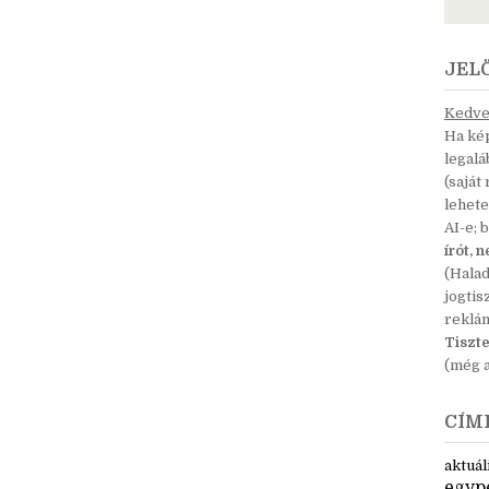
JEL
Kedves
Ha kép
legal
(saját
lehete
AI-e; 
írót, 
(Hala
jogtis
reklá
Tiszte
(még a