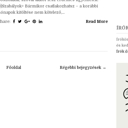
s ez, ITT meséltem pár szóban a játék ötletéről.)(Majd
egyre inkább a hónap elejét szeretném belőni a tag-
posztokkal, szóval akkor lesz érdemes figyelnetek.
;))Szabályok> Bármikor csatlakozhatsz – a korábbi
ónapok kitöltése nem kötelező,...
Share:
Read More
ÍRÓ
Írókö
és ked
Írók ő
Főoldal
Régebbi bejegyzések →