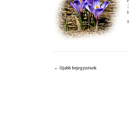
i
h
← Újabb bejegyzések