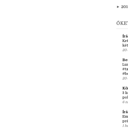
►
202
►
20
►
201
ŐKE
Írá
Ket
két
20 
Be
Lun
#ta
#b
20 
Kö
3 k
po
6 n