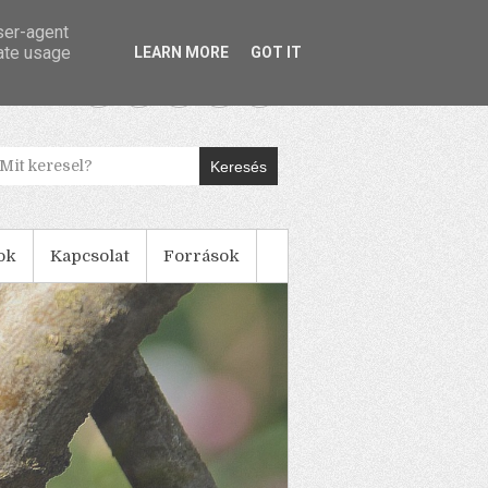
user-agent
rate usage
LEARN MORE
GOT IT
Keresés
ok
Kapcsolat
Források