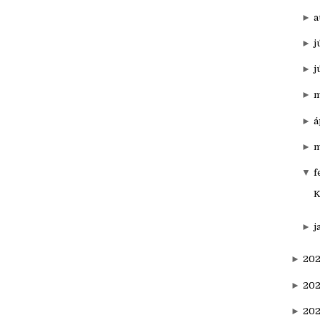
►
o
►
s
►
a
►
j
►
j
►
m
►
á
►
m
▼
f
K
►
j
►
20