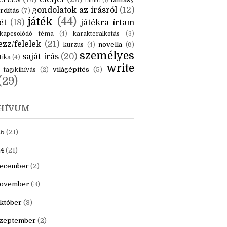
KÉK
is
(6)
beszámoló
(6)
ceruzanyomok
(6)
erces
(13)
életjel
(23)
fantasy
fanfic
(1)
gondolatok az írásról
(12)
rdítás
(7)
játék
(44)
ét
(18)
játékra írtam
kapcsolódó téma
(4)
karakteralkotás
(3)
zz/felelek
(21)
novella
(6)
kurzus
(4)
személyes
saját írás
(20)
tika
(4)
write
világépítés
(5)
tag/kihívás
(2)
(29)
HÍVUM
25
(21)
4
(21)
ecember
(2)
ovember
(3)