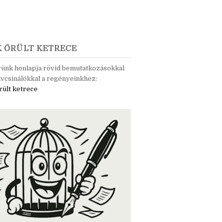
K ŐRÜLT KETRECE
rünk honlapja rövid bemutatkozásokkal
vcsinálókkal a regényeinkhez:
rült ketrece