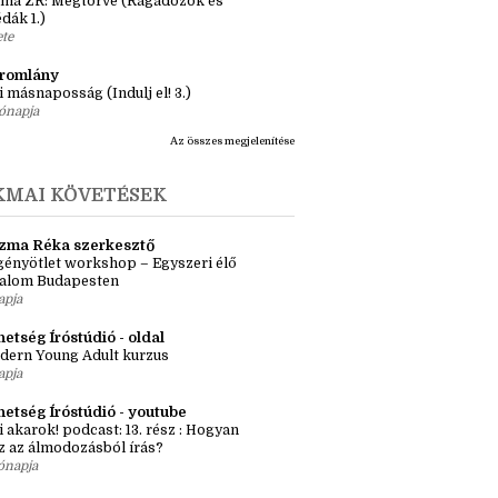
essenyeigábor #lunaélete
apja
ásaim Tárháza
ma ZR: Megtörve (Ragadozók és
dák 1.)
ete
tromlány
i másnaposság (Indulj el! 3.)
ónapja
Az összes megjelenítése
KMAI KÖVETÉSEK
zma Réka szerkesztő
ényötlet workshop – Egyszeri élő
kalom Budapesten
apja
etség Íróstúdió - oldal
dern Young Adult kurzus
apja
hetség Íróstúdió - youtube