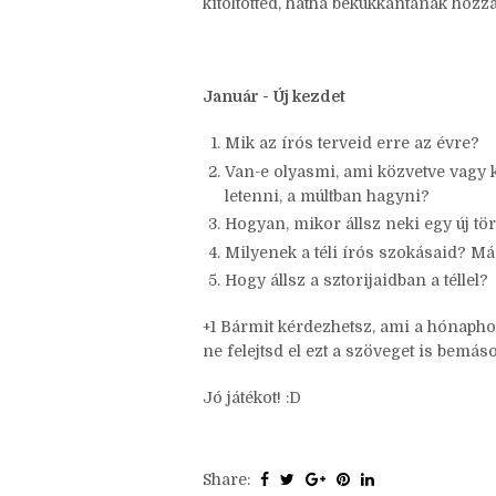
> Válaszolj a kérdésekre! (Ha van +1-es,
> Ha van ötleted, használd ki a +1 leh
> Ha van kedved, kommenteld akár az ö
kitöltötted, hátha bekukkantanak hozzá
Január - Új kezdet
Mik az írós terveid erre az évre?
Van-e olyasmi, ami közvetve vagy k
letenni, a múltban hagyni?
Hogyan, mikor állsz neki egy új tö
Milyenek a téli írós szokásaid? Má
Hogy állsz a sztorijaidban a téllel?
+1 Bármit kérdezhetsz, ami a hónapho
ne felejtsd el ezt a szöveget is bemásol
Jó játékot! :D