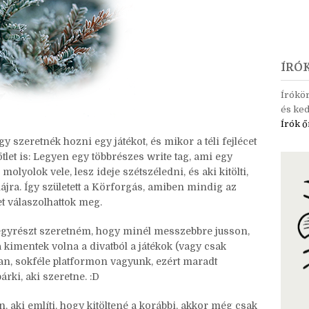
ÍRÓ
Írókö
és ked
Írók ő
 szeretnék hozni egy játékot, és mikor a téli fejlécet
ötlet is: Legyen egy többrészes write tag, ami egy
molyolok vele, lesz ideje szétszéledni, és aki kitölti,
májra. Így született a Körforgás, amiben mindig az
t válaszolhattok meg.
 egyrészt szeretném, hogy minél messzebbre jusson,
kimentek volna a divatból a játékok (vagy csak
an, sokféle platformon vagyunk, ezért maradt