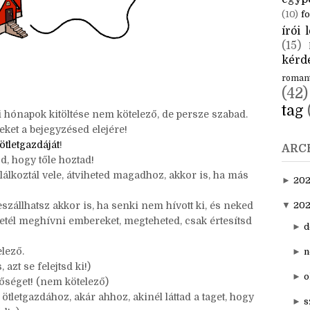
CÍM
aktuál
egyp
(10)
fo
írói l
(15)
kérde
roman
(42)
tag
 hónapok kitöltése nem kötelező, de persze szabad.
eket a bejegyzésed elejére!
ötletgazdáját
!
ARC
zd, hogy tőle hoztad!
alálkoztál vele, átviheted magadhoz, akkor is, ha más
►
20
szállhatsz akkor is, ha senki nem hívott ki, és neked
▼
202
etél meghívni embereket, megteheted, csak értesítsd
►
d
lező.
►
n