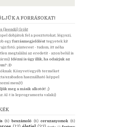
ÖLJÜK A FORRÁSOKAT!
 (leendő) Írók!
pel dobjátok fel a posztotokat, légyszi,
ább egy
forrásmegjelölést
tegyetek ki!
 rajz/fotó; pinterest - tudom, itt néha
tlen megtalálni az eredetit - azon belül is
bármi)
Idézni is úgy illik, ha odaírjuk az
nem? :D
dóknak: Könyvet/egyéb terméket
zta/szabadon használható képpel
mozni menő!)
ljük meg a másik alkotót! ;)
z AI-t is leprogramozta valaki)