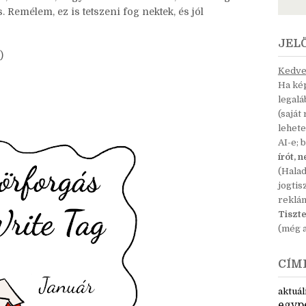
rki, aki szeretne. :D
, aki említi, hogy kitöltené a korábbi, akkor még csak
 Remélem, ez is tetszeni fog nektek, és jól
JEL
)
Kedves
Ha kép
legal
(saját
lehete
AI-e; 
írót, 
(Hala
jogtis
reklá
Tiszte
(még a