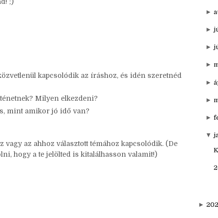
 azt se felejtsd ki!)
►
o
etőséget! (nem kötelező)
tletgazdához, akár ahhoz, akinél láttad a taget, hogy
►
s
d! ;)
►
a
►
j
►
j
►
m
özvetlenül kapcsolódik az íráshoz, és idén szeretnéd
►
á
rténetnek? Milyen elkezdeni?
►
m
s, mint amikor jó idő van?
►
f
▼
j
z vagy az ahhoz választott témához kapcsolódik. (De
K
ni, hogy a te jelölted is kitalálhasson valamit!)
2