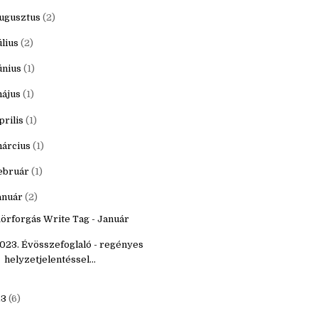
któber
(3)
zeptember
(2)
ugusztus
(2)
úlius
(2)
únius
(1)
ájus
(1)
prilis
(1)
árcius
(1)
ebruár
(1)
anuár
(2)
örforgás Write Tag - Január
023. Évösszefoglaló - regényes
helyzetjelentéssel...