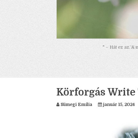
" – Hát ez az. A
Körforgás Write 
Sümegi Emília
január 15, 2024