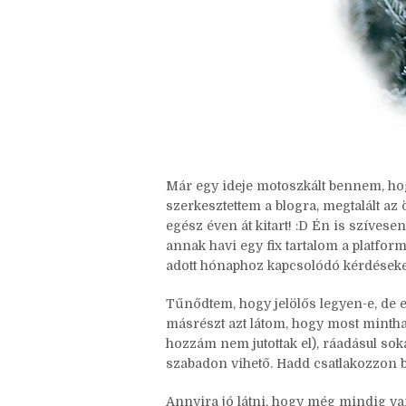
Már egy ideje motoszkált bennem, hogy
szerkesztettem a blogra, megtalált az 
egész éven át kitart! :D Én is szívesen 
annak havi egy fix tartalom a platfor
adott hónaphoz kapcsolódó kérdéseke
Tűnődtem, hogy jelölős legyen-e, de
másrészt azt látom, hogy most mintha 
hozzám nem jutottak el), ráadásul sok