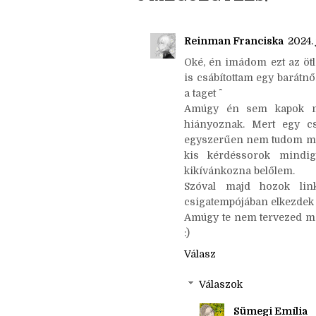
← Újabb bejegyzés
6 MEGJEGYZÉS:
Reinman Franciska
2024. 
Oké, én imádom ezt az öt
is csábítottam egy barátnő
a taget ^^
Amúgy én sem kapok mo
hiányoznak. Mert egy c
egyszerűen nem tudom ma
kis kérdéssorok mindi
kikívánkozna belőlem.
Szóval majd hozok li
csigatempójában elkezdek 
Amúgy te nem tervezed me
:)
Válasz