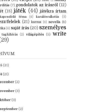
KÉK
is
(6)
beszámoló
(6)
ceruzanyomok
(6)
erces
(13)
életjel
(23)
fantasy
fanfic
(1)
gondolatok az írásról
(12)
rdítás
(7)
játék
(44)
ét
(18)
játékra írtam
kapcsolódó téma
(4)
karakteralkotás
(3)
zz/felelek
(21)
novella
(6)
kurzus
(4)
személyes
saját írás
(20)
tika
(4)
write
világépítés
(5)
tag/kihívás
(2)
(29)
HÍVUM
25
(21)
4
(21)
ecember
(2)
ovember
(3)