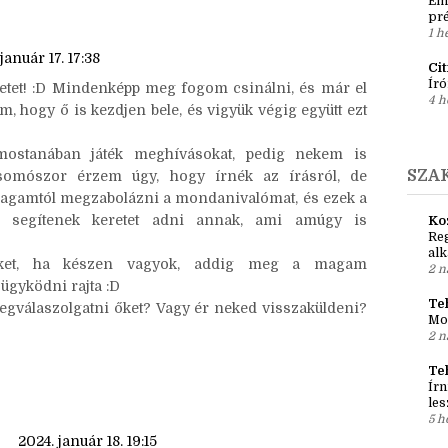
#b
Főoldal
Régebbi bejegyzés →
2 n
Ír
Em
pré
1 h
január 17. 17:38
Ci
Író
letet! :D Mindenképp meg fogom csinálni, és már el
4 h
m, hogy ő is kezdjen bele, és vigyük végig együtt ezt
stanában játék meghívásokat, pedig nekem is
SZA
somószor érzem úgy, hogy írnék az írásról, de
gamtól megzabolázni a mondanivalómat, és ezek a
g segítenek keretet adni annak, ami amúgy is
Ko
Reg
al
nket, ha készen vagyok, addig meg a magam
2 n
ügyködni rajta :D
Teh
gválaszolgatni őket? Vagy ér neked visszaküldeni?
Mo
2 n
Te