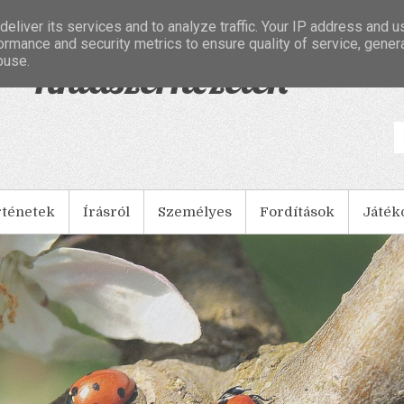
eliver its services and to analyze traffic. Your IP address and 
ormance and security metrics to ensure quality of service, gene
buse.
- Tintaszerkezetek
rténetek
Írásról
Személyes
Fordítások
Játék