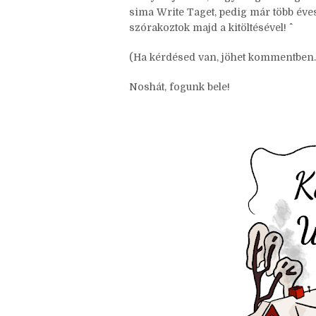
szabadon vihető. Hadd csatlakozzon bá
Annyira jó látni, hogy még mindig van
sima Write Taget, pedig már több éves.
szórakoztok majd a kitöltésével! ^^
(Ha kérdésed van, jöhet kommentben.
Noshát, fogunk bele!