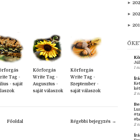
►
20
►
202
►
20
►
201
ŐKE
Kö
Júl
1 n
örforgás
Körforgás
Körforgás
ite Tag -
Write Tag -
Write Tag -
Írá
lius - saját
Augusztus -
Szeptember -
Ket
két
álaszok
saját válaszok
saját válaszok
2 n
Be
Lun
#ta