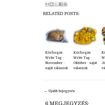
Share:
RELATED POSTS:
Körforgás
Körforgás
K
Write Tag -
Write Tag -
Wr
November -
Október - saját
Jú
saját válaszok
válaszok
v