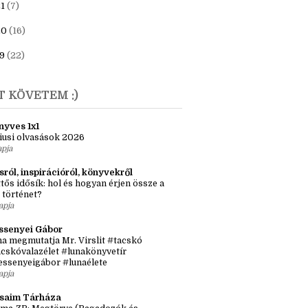
23
(6)
1
(7)
20
(16)
9
(22)
T KÖVETEM :)
nyves 1x1
iusi olvasások 2026
apja
sról, inspirációról, könyvekről
tős idősík: hol és hogyan érjen össze a
 történet?
apja
ssenyei Gábor
a megmutatja Mr. Virslit #tacskó
cskóvalazélet #lunakönyvetír