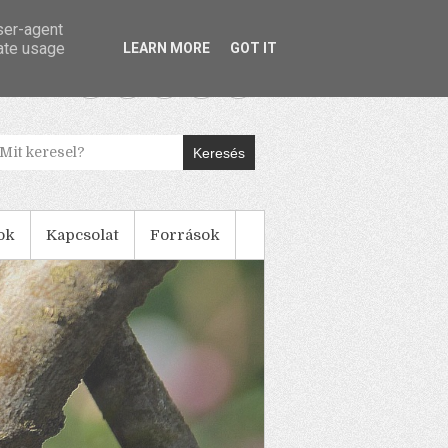
user-agent
rate usage
LEARN MORE
GOT IT
Keresés
ok
Kapcsolat
Források