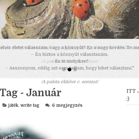
 nehéz életet válasszam, vagy a könnyűt? Ez a nagy kérdés. Te m
– Én biztos a könnyűt választanám.
– És te melyikre?
– Asszonyom, eddig azt sem tudtam, hogy lehet választani."
/A palota ékköve c. sorozat/
Tag - Január
ITT
:)
játék
,
write tag
6 megjegyzés