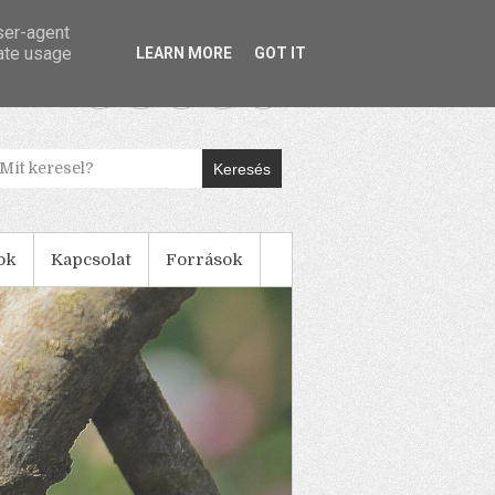
user-agent
rate usage
LEARN MORE
GOT IT
Keresés
ok
Kapcsolat
Források