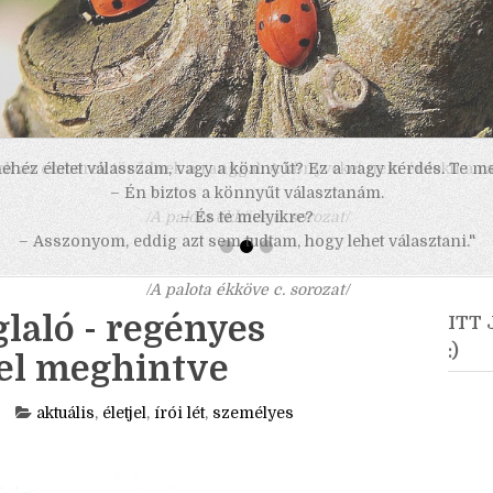
 nehéz életet válasszam, vagy a könnyűt? Ez a nagy kérdés. Te m
– Én biztos a könnyűt választanám.
– És te melyikre?
– Asszonyom, eddig azt sem tudtam, hogy lehet választani."
/A palota ékköve c. sorozat/
laló - regényes
ITT
:)
sel meghintve
aktuális
,
életjel
,
írói lét
,
személyes