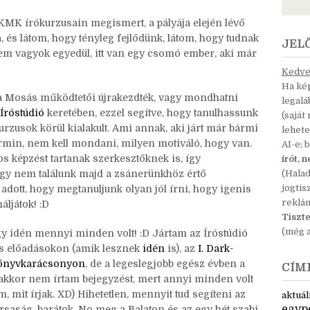
ha nem is most azonnal, de lesz lehetősége a magyar
égük megtanulni jól írni. Ahogy a posztban írtam: már
 értelemben.
a KMK írókurzusain megismert, a pályája elején lévő
a, és látom, hogy tényleg fejlődünk, látom, hogy tudnak
JEL
nem vagyok egyedül, itt van egy csomó ember, aki már
Kedves
Ha kép
 a Mosás működtetői újrakezdték, vagy mondhatni
legal
Íróstúdió
keretében, ezzel segítve, hogy tanulhassunk
(saját
urzusok körül kialakult. Ami annak, aki járt már bármi
lehete
min, nem kell mondani, milyen motiváló, hogy van.
AI-e; 
 képzést tartanak szerkesztőknek is, így
írót, 
hogy nem találunk majd a zsánerünkhöz értő
(Hala
jogtis
adott, hogy megtanuljunk olyan jól írni, hogy igenis
reklá
áljátok! :D
Tiszte
(még a
 idén mennyi minden volt! :D Jártam az Íróstúdió
s előadásokon (amik lesznek
idén
is), az
I. Dark-
Könyvkarácsonyon
, de a legeslegjobb egész évben a