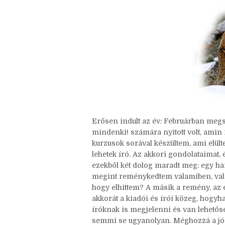
2 megjegyzés
Erősen indult az év: Februárban meg
mindenki! számára nyitott volt, amin mi
kurzusok sorával készültem, ami elült
lehetek író. Az akkori gondolataimat
ezekből két dolog maradt meg: egy ha
megint reménykedtem valamiben, vala
hogy elhittem? A másik a remény, az e