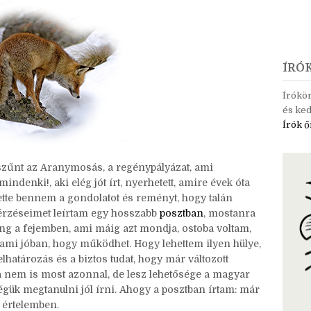
ÍRÓ
Írókö
és ked
Írók ő
szűnt az Aranymosás, a regénypályázat, ami
ndenki!, aki elég jót írt, nyerhetett, amire évek óta
ette bennem a gondolatot és reményt, hogy talán
, érzéseimet leírtam egy hosszabb
posztban
, mostanra
ng a fejemben, ami máig azt mondja, ostoba voltam,
mi jóban, hogy működhet. Hogy lehettem ilyen hülye,
lhatározás és a biztos tudat, hogy már változott