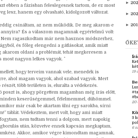
zövegbe, kidolgozom a jeleneteket, bizonytalan
►
20
 hagyom lógva, mondván, “majd ha végigértem, tudni
i javítás, meg nem is az vagyok, aki órákig csiszolgat
►
202
azt ebben a fázisban feleslegesnek tartom, de ez most
g lesz, hanem egy olvasható, kidolgozott változat.
►
20
t eddig csináltam, az nem működik. De meg akarom-e
►
201
-e annyira? És a válaszom magamnak egyértelmű volt:
tt. Nem ragaszkodtam már nem hasznos módszerhez,
ŐKE
ágyból, és főleg elengedni a gátlásokat, amik miatt
g akarom oldani a problémát, tehát megkeresem a
Írá
s most nagyon lelkes vagyok. ^^
Ket
két
mellett, hogy terveim vannak vele, menedék is
19 
re, ahol magam vagyok, ahol szabad vagyok. Mert
Be
szét, több területen is, eluralta a védekezés.
Lun
ó poszt is, ahogy pörgettem magamban még írás előtt,
#ta
#b
nne minden keserűségemmel, félelmemmel, dühömmel.
20 
 amikor már csak be akartam ülni egy sarokba, sírni
!” táblát. Védekeztem, mert volt, hogy ami miatt
Kö