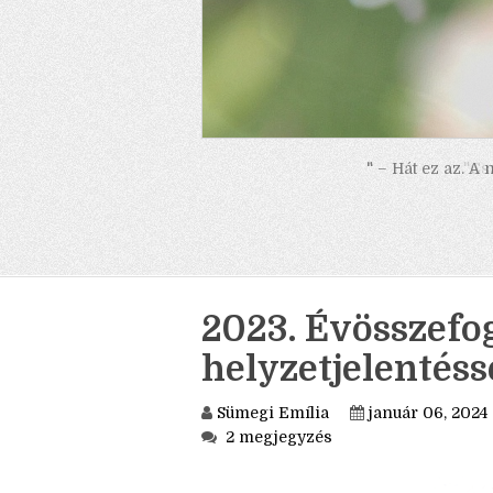
" – Hát ez az. A
2023. Évösszefog
helyzetjelentés
Sümegi Emília
január 06, 2024