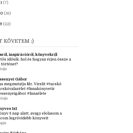
23
(6)
1
(7)
20
(16)
9
(22)
T KÖVETEM :)
sról, inspirációról, könyvekről
tős idősík: hol és hogyan érjen össze a
 történet?
órája
ssenyei Gábor
a megmutatja Mr. Virslit #tacskó
cskóvalazélet #lunakönyvetír
essenyeigábor #lunaélete
órája
nyves 1x1