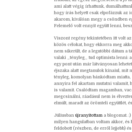
baráti írótáborunk volt. :D (Amiről é
bennem, hogy egyszerűen nem tudtam, 
írásban, az egész megélésében a jó tá
ami alatt végig írhattunk, dumálhattunk
hogy írás helyett csak elpofázzuk az i
akarom, kiválóan megy a csöndben eg
Felemelő volt ennyit együtt lenni, bes
Viszont regény tekintetében itt volt 
közös célokat, hogy ekkorra meg akkor
nem sikerült, de a legutóbbi dátum a t
valaki _tényleg_ tud optimista lenni: 
egy pont után már látványosan lehetet
éjszaka alatt megtanulok kínaiul, mit n
tényleg, komolyan bánkódtam miatta, m
annyira fel akartam mutatni valamit,
is valamit. Csalódtam magamban, va
megcsinálni, ráadásul nem is élveztem
elmúlt, maradt az örömteli együttlét, és