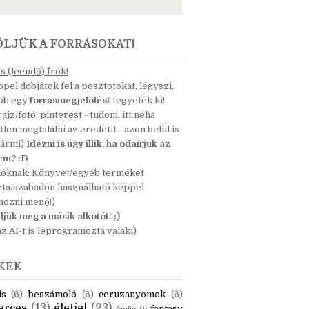
ÖLJÜK A FORRÁSOKAT!
 (leendő) Írók!
pel dobjátok fel a posztotokat, légyszi,
ább egy
forrásmegjelölést
tegyetek ki!
 rajz/fotó; pinterest - tudom, itt néha
tlen megtalálni az eredetit - azon belül is
bármi)
Idézni is úgy illik, ha odaírjuk az
nem? :D
dóknak: Könyvet/egyéb terméket
zta/szabadon használható képpel
mozni menő!)
ljük meg a másik alkotót! ;)
z AI-t is leprogramozta valaki)