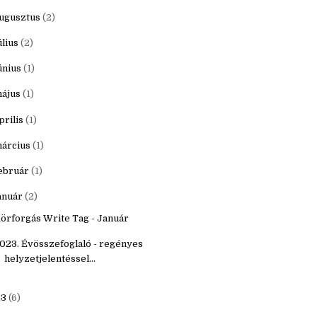
któber
(3)
zeptember
(2)
ugusztus
(2)
úlius
(2)
únius
(1)
ájus
(1)
prilis
(1)
árcius
(1)
ebruár
(1)
anuár
(2)
örforgás Write Tag - Január
023. Évösszefoglaló - regényes
helyzetjelentéssel...