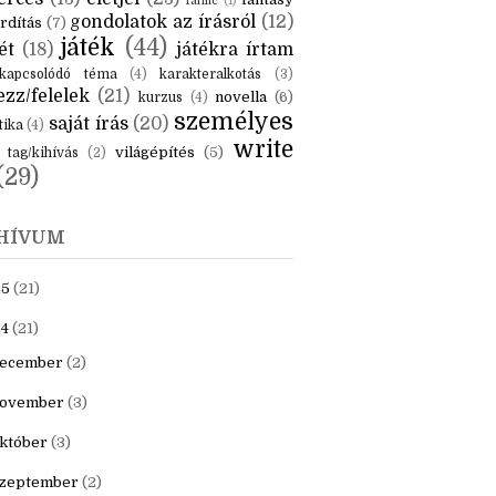
KÉK
is
(6)
beszámoló
(6)
ceruzanyomok
(6)
erces
(13)
életjel
(23)
fantasy
fanfic
(1)
gondolatok az írásról
(12)
rdítás
(7)
játék
(44)
ét
(18)
játékra írtam
kapcsolódó téma
(4)
karakteralkotás
(3)
zz/felelek
(21)
novella
(6)
kurzus
(4)
személyes
saját írás
(20)
tika
(4)
write
világépítés
(5)
tag/kihívás
(2)
(29)
HÍVUM
25
(21)
4
(21)
ecember
(2)
ovember
(3)