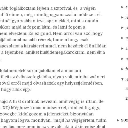
 Most visszaolvastam azt a posztot, hogy lássam,
►
o
át, ha most nem lenne az év eleje miatt amúgy is
s “Új kezdet! :D” hangulatom, most feltámadt volna.
►
s
►
a
ább foglalkoztam fejben a sztorival, és a végén
raft 5 címen, még mindig ugyanazzal a módszerrel.
►
j
inél gyorsabban írva, sprintekkel, mint a nanón.
kkor majd át fogom látni, és látni fogom a
►
j
nem élveztem. És ez gond. Nem arról van szó, hogy
►
m
tjából unalmasabb részek, hanem hogy csak
apcsolatot a karaktereimmel, nem kezdtek el önállóan
►
á
 a fejemben, amiket húúúdemegakarokírni, nem élt a
.
►
m
►
f
ndolatmenetek során jutottam el a mostani
 illett az évösszefoglalóba, olyan volt, mintha zsánert
▼
j
zóval erről majd olvashattok egy helyzetjelentésben,
K
 hogy állok épp:
2
majd A first draftnak nevezni, amit végig is írtam, de
s. XD) Méghozzá más módszerrel, mint eddig, úgy,