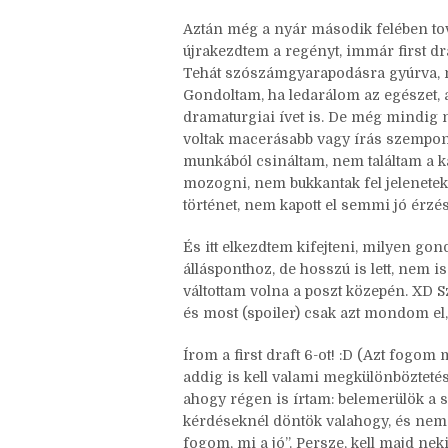
Júliusban
újranyitottam
a blogomat. :)
milyen hangulatban voltam akkor, és h
feldobott (részben, de erről lejjebb) é
Aztán még a nyár második felében tov
újrakezdtem a regényt, immár first d
Tehát szószámgyarapodásra gyúrva, m
Gondoltam, ha ledarálom az egészet, a
dramaturgiai ívet is. De még mindig 
voltak macerásabb vagy írás szempon
munkából csináltam, nem találtam a k
mozogni, nem bukkantak fel jelenetek
történet, nem kapott el semmi jó érzés
És itt elkezdtem kifejteni, milyen go
állásponthoz, de hosszú is lett, nem is
váltottam volna a poszt közepén. XD S
és most (spoiler) csak azt mondom el,
Írom a first draft 6-ot! :D (Azt fogom 
addig is kell valami megkülönbözteté