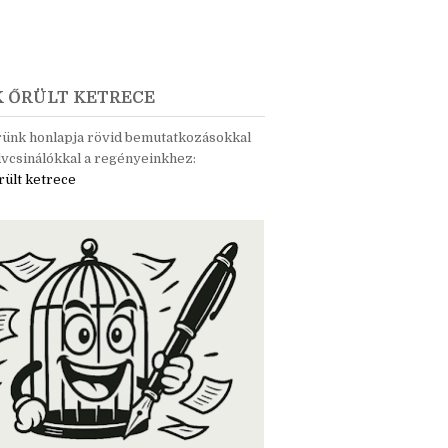
K ŐRÜLT KETRECE
rünk honlapja rövid bemutatkozásokkal
vcsinálókkal a regényeinkhez:
rült ketrece