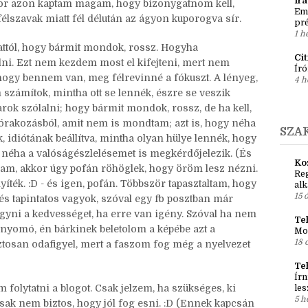
3 k
 fogytam, nem tudtam tenni a dolgom, mert napokig
po
gborulás után, közvetve ennek kapcsán megkaptam,
6 n
umkész. Akkor, amikor végre kimondtam magamnak,
Ír
kor azon kaptam magam, hogy bizonygatnom kell,
Em
félszavak miatt fél délután az ágyon kuporogva sír.
pré
1 h
ttól, hogy bármit mondok, rossz. Hogyha
Ci
lni. Ezt nem kezdem most el kifejteni, mert nem
Író
ogy bennem van, meg félrevinné a fókuszt. A lényeg,
4 h
zámítok, mintha ott se lennék, észre se veszik
karok szólalni; hogy bármit mondok, rossz, de ha kell,
szórakozásból, amit nem is mondtam; azt is, hogy néha
SZA
 idiótának beállítva, mintha olyan hülye lennék, hogy
y néha a valóságészlelésemet is megkérdőjelezik. (És
Ko
am, akkor úgy pofán röhöglek, hogy öröm lesz nézni.
Reg
ték. :D - és igen, pofán. Többször tapasztaltam, hogy
al
15 
s tapintatos vagyok, szóval egy fb posztban már
gyni a kedvességet, ha erre van igény. Szóval ha nem
Teh
ynyomó, én bárkinek beletolom a képébe azt a
Mo
18 
iztosan odafigyel, mert a faszom fog még a nyelvezet