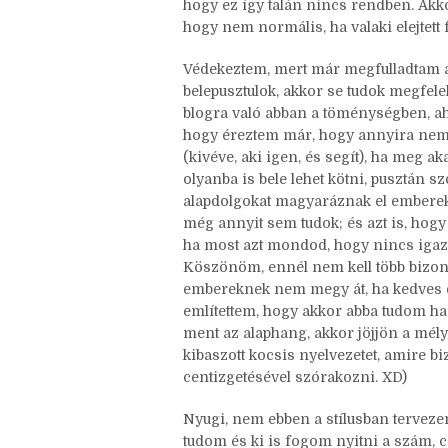
hetekig sírtam, néha hányós szinten,
tartott összerakni magam egy-egy me
hogy nem vagyok elég kompromissz
hogy ez így talán nincs rendben. Ak
hogy nem normális, ha valaki elejtett 
Védekeztem, mert már megfulladtam a
belepusztulok, akkor se tudok megfele
blogra való abban a töménységben, ah
hogy éreztem már, hogy annyira nem s
(kivéve, aki igen, és segít), ha meg a
olyanba is bele lehet kötni, pusztán 
alapdolgokat magyaráznak el emberek,
még annyit sem tudok; és azt is, hog
ha most azt mondod, hogy nincs igaz
Köszönöm, ennél nem kell több bizonyí
embereknek nem megy át, ha kedves é
említettem, hogy akkor abba tudom ha
ment az alaphang, akkor jöjjön a mél
kibaszott kocsis nyelvezetet, amire b
centizgetésével szórakozni. XD)