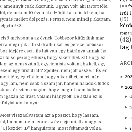
CÍM
n akkor nem írtam bejegyzést, mert annyi minden volt
mit írjak. XD) Hihetetlen, mennyit tud segíteni az
aktuál
egyp
rsaság, barátok. No meg a Balaton és az egy hét szabi,
, amennyit csak akartunk. Ugyan volt, aki tartott tőle,
(10)
fo
dőt, de nekem 10 éven át edződött a kolis lelkem, ha
írói l
ymás mellett dolgozás. Persze, nem mindig akartam.
(15)
kérde
zélgetni! <3
roman
az első mélypontja az évnek. Többször kitűztünk már
(42)
ra megírjuk a first draftunkat, és persze többször
tag
ábor idejére esett. És hát van egy hátránya annak, ha
az utolsó percig elhiszi, hogy sikerülhet. XD Hogy ez
ARC
len, az nem számít, egyetemista voltam, ha kell, egy
ekem egy first draft? Spoiler: nem jött össze. ^^” És én
ert tényleg elhittem, hogy sikerülhet, mert már
►
20
 hogy lám, nem csak a szám jár, hanem haladok, tudok
▼
202
caknak éreztem magam, hogy megint nem tudtam
 igazán az írást. Valami hiányzott. De aztán ez is
►
d
 folytatódott a nyár.
►
n