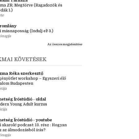
önyv 3 nap alatt, avagy elolasom a
lcom legrövidebb könyveit
apja
ásaim Tárháza
ma ZR: Megtörve (Ragadozók és
dák 1.)
ete
tromlány
i másnaposság (Indulj el! 3.)
ónapja
Az összes megjelenítése
KMAI KÖVETÉSEK
zma Réka szerkesztő
ényötlet workshop – Egyszeri élő
kalom Budapesten
órája
etség Íróstúdió - oldal
dern Young Adult kurzus
órája