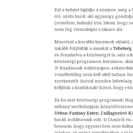
akkorát a kiadói és írói közeg, hogy
íróknak is megjelenni és van lehetős
semmi se ugyanolyan. Méghozzá a jó
Ezt a tudatot táplálja a számos, még 
író, azóta barát, aki ugyanígy gondolj
(remélem, tudunk) írni, látom, hogy 
nem fog visszabújni a takaró alá.
Másrészt a korábbi kurzusok oktatói,
inkább folytatták a munkát a
Tehetség 
és fenntartva a közösséget is, ami a k
közösségi programon, kurzuson, akár
:D Ráadásnak sokhónapos, sokmodulos
remélhetőleg nem kell attól tartani, 
szerkesztőt. Szóval minden lehetőség 
kelljünk a kiadóknak! Köszi, hogy csin
És ha már közösségi programok: Hogy
néhány workshopján, könyvfővároso
Urban-Fantasy Esten
,
Csillagszóró 