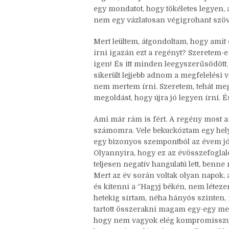
ahogy régen is írtam: belemerülök a s
kérdéseknél döntök valahogy, és nem
fogom, mi a jó”. Persze, kell majd nek
egy mondatot, hogy tökéletes legyen, 
nem egy vázlatosan végigrohant szöve
Mert leültem, átgondoltam, hogy ami
írni igazán ezt a regényt? Szeretem
igen! És itt minden leegyszerűsödö
sikerült lejjebb adnom a megfelelési v
nem mertem írni. Szeretem, tehát me
megoldást, hogy újra jó legyen írni. É
Ami már rám is fért. A regény most a
számomra. Vele bekuckóztam egy hely
egy bizonyos szempontból az évem jó ré
Olyannyira, hogy ez az évösszefoglal
teljesen negatív hangulatú lett, be
Mert az év során voltak olyan napok,
és kitenni a “Hagyj békén, nem létezem