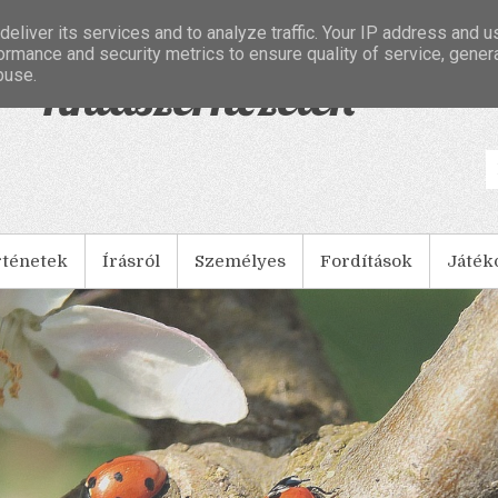
eliver its services and to analyze traffic. Your IP address and 
ormance and security metrics to ensure quality of service, gene
buse.
- Tintaszerkezetek
rténetek
Írásról
Személyes
Fordítások
Játék