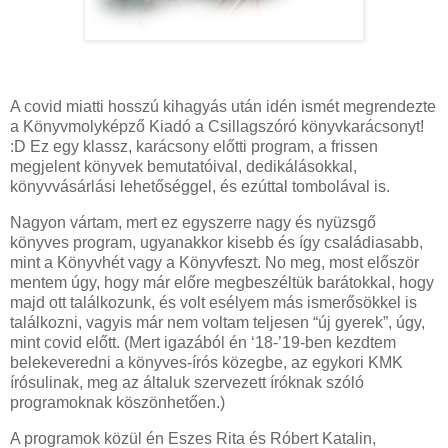
A covid miatti hosszú kihagyás után idén ismét megrendezte
a Könyvmolyképző Kiadó a Csillagszóró könyvkarácsonyt!
:D Ez egy klassz, karácsony előtti program, a frissen
megjelent könyvek bemutatóival, dedikálásokkal,
könyvvásárlási lehetőséggel, és ezúttal tombolával is.
Nagyon vártam, mert ez egyszerre nagy és nyüzsgő
könyves program, ugyanakkor kisebb és így családiasabb,
mint a Könyvhét vagy a Könyvfeszt. No meg, most először
mentem úgy, hogy már előre megbeszéltük barátokkal, hogy
majd ott találkozunk, és volt esélyem más ismerősökkel is
találkozni, vagyis már nem voltam teljesen “új gyerek”, úgy,
mint covid előtt. (Mert igazából én ‘18-’19-ben kezdtem
belekeveredni a könyves-írós közegbe, az egykori KMK
írósulinak, meg az általuk szervezett íróknak szóló
programoknak köszönhetően.)
A programok közül én Eszes Rita és Róbert Katalin,