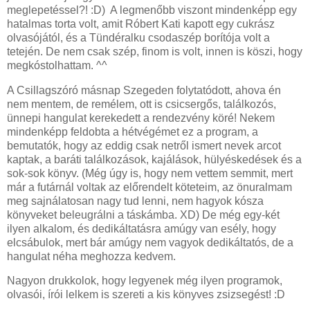
meglepetéssel?! :D) A legmenőbb viszont mindenképp egy
hatalmas torta volt, amit Róbert Kati kapott egy cukrász
olvasójától, és a Tündéralku csodaszép borítója volt a
tetején. De nem csak szép, finom is volt, innen is köszi, hogy
megkóstolhattam. ^^
A Csillagszóró másnap Szegeden folytatódott, ahova én
nem mentem, de remélem, ott is csicsergős, találkozós,
ünnepi hangulat kerekedett a rendezvény köré! Nekem
mindenképp feldobta a hétvégémet ez a program, a
bemutatók, hogy az eddig csak netről ismert nevek arcot
kaptak, a baráti találkozások, kajálások, hülyéskedések és a
sok-sok könyv. (Még úgy is, hogy nem vettem semmit, mert
már a futárnál voltak az előrendelt köteteim, az önuralmam
meg sajnálatosan nagy tud lenni, nem hagyok kósza
könyveket beleugrálni a táskámba. XD) De még egy-két
ilyen alkalom, és dedikáltatásra amúgy van esély, hogy
elcsábulok, mert bár amúgy nem vagyok dedikáltatós, de a
hangulat néha meghozza kedvem.
Nagyon drukkolok, hogy legyenek még ilyen programok,
olvasói, írói lelkem is szereti a kis könyves zsizsegést! :D