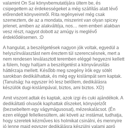
valamint On Sai könyvbemutatójára ültem be, és
csipegettem az érdekességeket a még szállítás alatt lévő
előrendelt könyveimről. Rita regényeivel még csak
szemeztem, de az a mondata, miszerint van olyan spicey
jelenet, amiben az alakváltója, nos… nem emberi alakban
vesz részt, nagyot dobott az amúgy is meglévő
érdeklődésemen. :D
A hangulat, a beszélgetések nagyon jók voltak, egyedül a
helyszínválasztást nem éreztem túl szerencsésnek, mert a
nem rendesen leválasztott teremben eléggé hegyezni kellett
a fülem, hogy halljam a beszélgetést a könyvárusítás
háttérzaja mellett. Később meg szegény írók egy sötét
sarokban dedikálhattak, és még egy kislámpát sem kaptak.
(Tanulság: ha egyszer író lesz belőlem, dedikálásra
készülök dugi-kislámpával, biztos, ami biztos. XD)
Amit viszont adtak és kaptak, azok izgi és cuki ajándékok. A
dedikáltató olvasók kaphattak díszeket, könyvjelzőt
(bezsebeltem egy vágymágusosat), mézeskalácsot. (Én
ezen eléggé fellelkesültem, aki követi az instámat, tudhatja,
hogy szeretek kézműves kis holmikat csinálni, és mennyire
jó lenne majd egyszer dedikálásra készülni valami apró