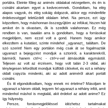
portálra. Eleinte főleg az animés oldalakat nézegettem, és én is 
csinálni akartam egyet a kedvecemnek. Gondoltam, ha elég 
alapos vagyok, és elég sokáig dolgozok, akkor egy mindenféle 
érdekességgel teletűzdelt oldalam lehet. Na persze, ezt úgy 
képzeltem, hogy máshonnan összegyűjtöm az infókat, hiszen hát 
amiket én is olvastam, ők is szedték valahonnan. Ez még 
rendben is van, taaalán arra is gondoltam, hogy a forrásokat 
megjelöljem, nem ezzel volt a gond. Hanem hogy amikor 
elkezdtem a kutatást, szinte mindehol _ugyanazt_ találtam. De 
szó szerint! Nem egy portálon még csak át se fogalmazták 
ugyanazt a bejegyzést mondjuk a sztoriról, a karakterekről, 
bármiről, hanem ctrl+c - ctrl+v-vel átmásolták egymástól. 
Teljesen az volt az érzésem, hogy volt talán 2-3 oldal, aki 
ténylegesen lefordított mondjuk külföldi cikkeket, és ezt a néhány 
oldalt copyzta mindenki, aki az adott animéről akart portált 
csinálni. 
És itt elgondolkodtam, hogy ennek mi értelme? Másoljam le 
ugyanazt a három oldalt, tegyem fel ugyanazt a néhány infót, amit 
mindenhol máshol is megtalál, akit érdekel az adott anime? Ez 
így hülyeség.
Persze, forrásmegjelöléssel idézhetsz tartalmakat 