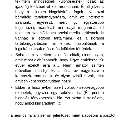
tekintem minőségbeli különbségnek, csak az 
igazság kedvéért el kell mondanom. És itt jelzem, 
hogy a cikkben blogolásként fogok hivatkozni 
bármiféle tartalomgyártásra, amit az internetre 
szánunk, egyrészt, mert így egyszerűbb 
fogalmazni, másrészt mert saját magamnál ezt 
tekintem az elsődleges social media területnek, itt 
vannak a legfőbb tartalmaim, és a korábbi 
tartalomgyártásaim is ehhez hasonlítanak a 
leginkább, csak más-más felületen történtek.
Soha nem vezettem jelentős oldalt, nincs olyan, 
amit most előhúzhatnék, hogy Ugye emlékszel tíz 
évvel ezelőtt arra a… Nem, amatőr szinten 
műveltem mindig, és a húsz év nagyrésze a 
kamaszkoromra esik, és olyan szintű is volt, mint 
amit tiniként össze tudtam hozni. 
Ebben a húsz évben azért voltak kisebb-nagyobb 
szünetek, egyszer egy sokéves is. (És pont a 
blogolás fénykorszaka. Na, ezt azóta is sajnálom, 
hogy abból kimaradtam. :()
Ha nem csináltam semmi jelentőset, miért alapozom a posztot 