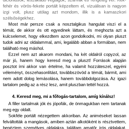
fehér és vörös-fekete portált képzeltem el, vizuálisan is nagyon 
izgi volt, plusz utólag azt mondom, illik is a kamaszkori 
szélsőségekhez.
Most már persze csak a nosztalgikus hangulat viszi el a 
témát, de akkor és ott egyedinek láttam, és meghozta azt a 
kulcselemet, hogy elkezdtem azon gondolkodni, mi olyan pluszt 
tudok adni az oldalammal, ami, legalább abban a formában, nem 
található meg máshol.
Ezzel nem azt akarom mondani, ha két oldalról copyzol, az 
már jó, hanem hogy keresd meg a pluszt! Források alapján 
posztot írni akkor van értelme, ha valamit hozzáteszel, egyéni 
véleményt, összehasonlítást, továbbszövöd a témát, bármit, ami 
nem adott dolog lemásolása, hanem továbbdolgozása. Az igazi 
tartalom pedig az a rész lesz, amit pluszban tettél hozzá.
Keresd meg, mi a főfogás-tartalom, amíg kínálsz!
A filler tartalmak jók és jópofák, de önmagukban nem tartanak 
meg egy oldalt.
Sokféle portált nézegettem akkoriban. Az animéseket lassan 
felváltották a mangások, amiben aztán alkotóként is résztvettem, 
benéztem személyes oldalakra, találtam amatőr írós oldalakat, 