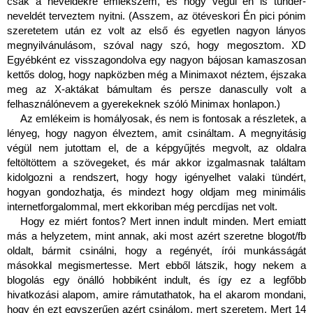
csak a neveldékre emlékszem, és hogy végül én is tündér-
neveldét terveztem nyitni. (Asszem, az ötéveskori Én pici pónim 
szeretetem után ez volt az első és egyetlen nagyon lányos 
megnyilvánulásom, szóval nagy szó, hogy megosztom. XD 
Egyébként ez visszagondolva egy nagyon bájosan kamaszosan 
kettős dolog, hogy napközben még a Minimaxot néztem, éjszaka 
meg az X-aktákat bámultam és persze danascully volt a 
felhasználónevem a gyerekeknek szóló Minimax honlapon.) 
Az emlékeim is homályosak, és nem is fontosak a részletek, a 
lényeg, hogy nagyon élveztem, amit csináltam. A megnyitásig 
végül nem jutottam el, de a képgyűjtés megvolt, az oldalra 
feltöltöttem a szövegeket, és már akkor izgalmasnak találtam 
kidolgozni a rendszert, hogy hogy igényelhet valaki tündért, 
hogyan gondozhatja, és mindezt hogy oldjam meg minimális 
internetforgalommal, mert ekkoriban még percdíjas net volt.
Hogy ez miért fontos? Mert innen indult minden. Mert emiatt 
más a helyzetem, mint annak, aki most azért szeretne blogot/fb 
oldalt, bármit csinálni, hogy a regényét, írói munkásságát 
másokkal megismertesse. Mert ebből látszik, hogy nekem a 
blogolás egy önálló hobbiként indult, és így ez a legfőbb 
hivatkozási alapom, amire rámutathatok, ha el akarom mondani, 
hogy én ezt egyszerűen azért csinálom, mert szeretem. Mert 14 