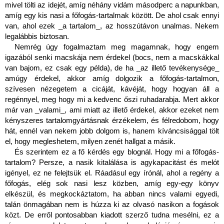
mivel tölti az idejét, amíg néhány vidám másodperc a napunkban, 
amíg egy kis nasi a főfogás-tartalmak között. De ahol csak ennyi 
van, ahol ezek _a tartalom_, az hosszútávon unalmas. Nekem 
legalábbis biztosan.
Nemrég úgy fogalmaztam meg magamnak, hogy engem 
igazából senki macskája nem érdekel (bocs, nem a macskákkal 
van bajom, ez csak egy példa), de ha _az illető tevékenysége_ 
amúgy érdekel, akkor amíg dolgozik a főfogás-tartalmon, 
szívesen nézegetem a cicáját, kávéját, hogy hogyan áll a 
regénnyel, meg hogy mi a kedvenc őszi ruhadarabja. Mert akkor 
már van _valami_, ami miatt az illető érdekel, akkor ezeket nem 
kényszeres tartalomgyártásnak érzékelem, és félredobom, hogy 
hát, ennél van nekem jobb dolgom is, hanem kíváncsisággal tölt 
el, hogy megleshetem, milyen zenét hallgat a másik.
És szerintem ez a fő kérdés egy blognál. Hogy mi a főfogás-
tartalom? Persze, a nasik kitalálása is agykapacitást és melót 
igényel, ez ne felejtsük el. Ráadásul egy írónál, ahol a regény a 
főfogás, elég sok nasi lesz közben, amíg egy-egy könyv 
elkészül, és megkockáztatom, ha abban nincs valami egyedi, 
talán önmagában nem is húzza ki az olvasó nasikon a fogások 
közt. De erről pontosabban kiadott szerző tudna mesélni, ez a 