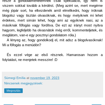
része a gondolatmenetemnek csak spekuláció, így nem is 
viszem sokkal tovább a kérdést. (Meg azért se, mert megérne 
még jópár sort, ha elkezdenék arról elmélkedni, hogy íróknak 
blogolsz vagy tisztán olvasóknak, és hogy melyiknek mi lehet 
érdekes, mert simán lehet, hogy ami az egyiknek nasi, az a 
másiknak főfogás vagy fordítva. De ezt az irányt most nyitva 
hagyom, legfeljebb ha olvasnátok még erről, kommenteljetek, és 
meglátom, van-e egy posztnyi gondolatom róla.)  
A lényeg az, hogy gondolkodj el, mit adsz a blogolvasóknak! 
Mi a főfogás a menüdön?
És ezzel vége az első résznek. Hamarosan hozom a 
folytatást, ne menjetek messzire! :D 
Sümegi Emília
at
november 19, 2023
Nincsenek megjegyzések:
Megosztás