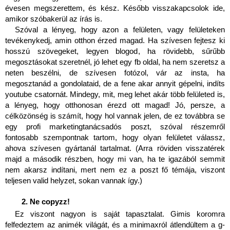
évesen megszerettem, és kész. Később visszakapcsolok ide, 
amikor szóbakerül az írás is.
Szóval a lényeg, hogy azon a felületen, vagy felületeken 
tevékenykedj, amin otthon érzed magad. Ha szívesen fejtesz ki 
hosszú szövegeket, legyen blogod, ha rövidebb, sűrűbb 
megosztásokat szeretnél, jó lehet egy fb oldal, ha nem szeretsz a 
neten beszélni, de szívesen fotózol, vár az insta, ha 
megosztanád a gondolataid, de a fene akar annyit gépelni, indíts 
youtube csatornát. Mindegy, mit, meg lehet akár több felületed is, 
a lényeg, hogy otthonosan érezd ott magad! Jó, persze, a 
célközönség is számít, hogy hol vannak jelen, de ez továbbra se 
egy profi marketingtanácsadós poszt, szóval részemről 
fontosabb szempontnak tartom, hogy olyan felületet válassz, 
ahova szívesen gyártanál tartalmat. (Arra röviden visszatérek 
majd a második részben, hogy mi van, ha te igazából semmit 
nem akarsz indítani, mert nem ez a poszt fő témája, viszont 
teljesen valid helyzet, sokan vannak így.)
Ne copyzz!
Ez viszont nagyon is saját tapasztalat. Gimis koromra 
felfedeztem az animék világát, és a minimaxról átlendültem a g-