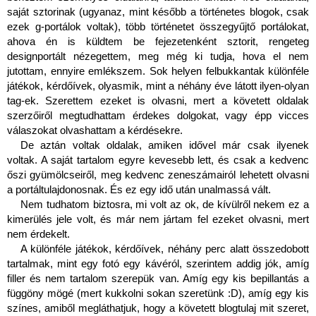
saját sztorinak (ugyanaz, mint később a történetes blogok, csak 
ezek g-portálok voltak), több történetet összegyűjtő portálokat, 
ahova én is küldtem be fejezetenként sztorit, rengeteg 
designportált nézegettem, meg még ki tudja, hova el nem 
jutottam, ennyire emlékszem. Sok helyen felbukkantak különféle 
játékok, kérdőívek, olyasmik, mint a néhány éve látott ilyen-olyan 
tag-ek. Szerettem ezeket is olvasni, mert a követett oldalak 
szerzőiről megtudhattam érdekes dolgokat, vagy épp vicces 
válaszokat olvashattam a kérdésekre.
De aztán voltak oldalak, amiken idővel már csak ilyenek 
voltak. A saját tartalom egyre kevesebb lett, és csak a kedvenc 
őszi gyümölcseiről, meg kedvenc zeneszámairól lehetett olvasni 
a portáltulajdonosnak. És ez egy idő után unalmassá vált.
Nem tudhatom biztosra, mi volt az ok, de kívülről nekem ez a 
kimerülés jele volt, és már nem jártam fel ezeket olvasni, mert 
nem érdekelt.
A különféle játékok, kérdőívek, néhány perc alatt összedobott 
tartalmak, mint egy fotó egy kávéról, szerintem addig jók, amíg 
filler és nem tartalom szerepük van. Amíg egy kis bepillantás a 
függöny mögé (mert kukkolni sokan szeretünk :D), amíg egy kis 
színes, amiből megláthatjuk, hogy a követett blogtulaj mit szeret, 