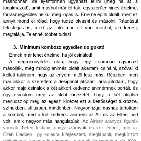
máshonnan, de ilyenformán ugyanazt leírni (még ha át is 
fogalmazod), amit máshol már leírtak, egyszerűen nincs értelme, 
forrásmegjelölés nélkül meg lopás is. Erre ne építs oldalt, mert ez 
annyit mond el rólad, hogy tudsz olvasni és másolni. Ráadásul 
felesleges is, mert az infó már ott van máshol, aki keresi, 
megtalálja. Te ennél többet tudsz!
 Minimum kombózz egyedien dolgokat!
Ennek már lehet értelme, ha jól csinálod!
A megrökönyödés után, hogy egy csomóan ugyanazt 
másolják, még mindig animés oldalt akartam csinálni, szóval ki 
kellett találnom, hogy az enyém mitől lesz más. Részben, mert 
már akkor is szerettem a designnal játszani, arra jutottam, hogy 
akkor majd csinálok a két akkori kedvenc animémnek portált, és 
úgy csinálom meg az oldal kinézetét, hogy a két oldalsó 
menüoszlop meg az egész kinézet ezt a kettősséget tükrözze, 
színekben, stílusban, mindenben. Nagyon izgalmasnak tartottam 
a kombót, mert a két kedvenc animém az Air és az Elfen Lied 
volt, amik nagyon más hangulatúak. 
Az Airben aranyos figurák 
vannak, beteg kislány, angyalszárnyak és kék égbolt, míg az 
Elfen Liedben  gyilkolásra kifejlesztett, megláncolt, megkínzott 
dicloniusok, leszakadó végtagok, szarvak és rengeteg vér. Kék-