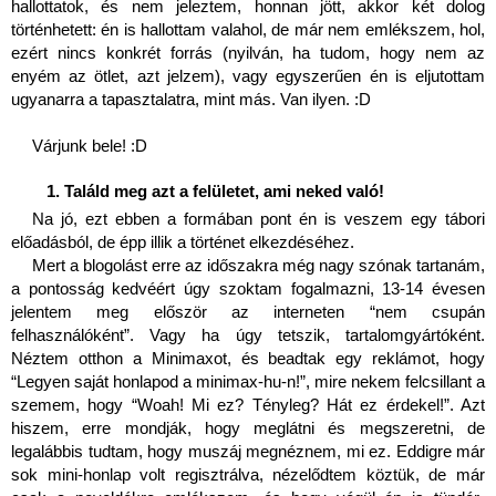
hallottatok, és nem jeleztem, honnan jött, akkor két dolog 
történhetett: én is hallottam valahol, de már nem emlékszem, hol, 
ezért nincs konkrét forrás (nyilván, ha tudom, hogy nem az 
enyém az ötlet, azt jelzem), vagy egyszerűen én is eljutottam 
ugyanarra a tapasztalatra, mint más. Van ilyen. :D 
Várjunk bele! :D 
Találd meg azt a felületet, ami neked való!
Na jó, ezt ebben a formában pont én is veszem egy tábori 
előadásból, de épp illik a történet elkezdéséhez.
Mert a blogolást erre az időszakra még nagy szónak tartanám, 
a pontosság kedvéért úgy szoktam fogalmazni, 13-14 évesen 
jelentem meg először az interneten “nem csupán 
felhasználóként”. Vagy ha úgy tetszik, tartalomgyártóként. 
Néztem otthon a Minimaxot, és beadtak egy reklámot, hogy 
“Legyen saját honlapod a minimax-hu-n!”, mire nekem felcsillant a 
szemem, hogy “Woah! Mi ez? Tényleg? Hát ez érdekel!”. Azt 
hiszem, erre mondják, hogy meglátni és megszeretni, de 
legalábbis tudtam, hogy muszáj megnéznem, mi ez. Eddigre már 
sok mini-honlap volt regisztrálva, nézelődtem köztük, de már 