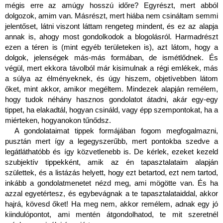
mégis erre az amúgy hosszú időre? Egyrészt, mert abból 
dolgozok, amim van. Másrészt, mert hiába nem csináltam semmi 
jelentőset, látni viszont láttam rengeteg mindent, és ez az alapja 
annak is, ahogy most gondolkodok a blogolásról. Harmadrészt 
ezen a téren is (mint egyéb területeken is), azt látom, hogy a 
dolgok, jelenségek más-más formában, de ismétlődnek. És 
végül, mert ekkora távolból már kisimulnak a régi emlékek, más 
a súlya az élményeknek, és úgy hiszem, objetívebben látom 
őket, mint akkor, amikor megéltem. Mindezek alapján remélem, 
hogy tudok néhány hasznos gondolatot átadni, akár egy-egy 
tippet, ha elakadtál, hogyan csináld, vagy épp szempontokat, ha a 
miérteken, hogyanokon tűnődsz.
A gondolataimat tippek formájában fogom megfogalmazni, 
pusztán mert így a legegyszerűbb, mert pontokba szedve a 
legátláthatóbb és így közvetlenebb is. De kérlek, ezeket kezeld 
szubjektív tippekként, amik az én tapasztalataim alapján 
születtek, és a listázás helyett, hogy ezt betartod, ezt nem tartod, 
inkább a gondolatmenetet nézd meg, ami mögötte van. És ha 
azzal egyetértesz, és egybevágnak a te tapasztalataiddal, akkor 
hajrá, kövesd őket! Ha meg nem, akkor remélem, adnak egy jó 
kiindulópontot, ami mentén átgondolhatod, te mit szeretnél 