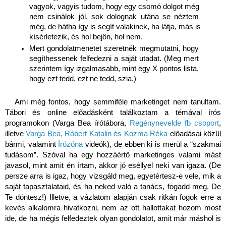
vagyok, vagyis tudom, hogy egy csomó dolgot még 
nem csinálok jól, sok dolognak utána se néztem 
még, de hátha így is segít valakinek, ha látja, más is 
kísérletezik, és hol bejön, hol nem. 
Mert gondolatmenetet szeretnék megmutatni, hogy 
segíthessenek felfedezni a saját utadat. (Meg mert 
szerintem így izgalmasabb, mint egy X pontos lista, 
hogy ezt tedd, ezt ne tedd, szia.)
Ami még fontos, hogy semmiféle marketinget nem tanultam. 
Tábori és online előadásként találkoztam a témával írós 
programokon (Varga Bea írótábora, 
Regénynevelde fb csoport
, 
illetve 
Varga Bea, Róbert Katalin és Kozma Réka
 előadásai közül 
bármi, valamint 
Írózóna
 videók), de ebben ki is merül a “szakmai 
tudásom”. Szóval ha egy hozzáértő marketinges valami mást 
javasol, mint amit én írtam, akkor jó eséllyel neki van igaza. (De 
persze arra is igaz, hogy vizsgáld meg, egyetértesz-e vele, mik a 
saját tapasztalataid, és ha neked való a tanács, fogadd meg. De 
Te döntesz!) Illetve, a vázlatom alapján csak ritkán fogok erre a 
kevés alkalomra hivatkozni, nem az ott hallottakat hozom most 
ide, de ha mégis felfedeztek olyan gondolatot, amit már máshol is 