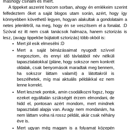
máshogy csinálni és miért.
A tippeket aszerint hozom sorban, ahogy én emlékeim szerint 
felfedeztem őket a saját blogos utam során, azért, hogy így 
könnyebben követhető legyen, hogyan alakultak a gondolataim a 
netes jelenlétről, na meg, hogy én se veszítsem el a fonalat. :D 
Szóval ez itt nem csak tanácsok halmaza, hanem sztorizás is 
lesz, (avagy tippekbe bújtatott sztorizás) több okból is:
Mert jól esik elmesélni :D 
Mert a saját bénázásaimat nyugodt szívvel 
megosztom, és ennyi idő távlatából név nélküli 
tapasztalatokkal (pláne, hogy sokszor nem konkrét 
oldalak, csak benyomások maradtak meg bennem, 
ha sokszor láttam valamit) a látottakról is 
beszélhetek, míg mai aktuális példákkal ez nem 
lenne korrekt.
Mert lesznek pontok, amin csodálkozni fogsz, hogy 
ezeket egyáltalán szükségét érzem elmondani, de 
hidd el, pontosan azért mondom, mert mindnek 
tapasztalati alapja van. Avagy nem mondanám, ha 
nem láttam volna rá rossz példát, akár csak néhány 
éve is.
Mert ugyan még magam is a folyamat közepén 