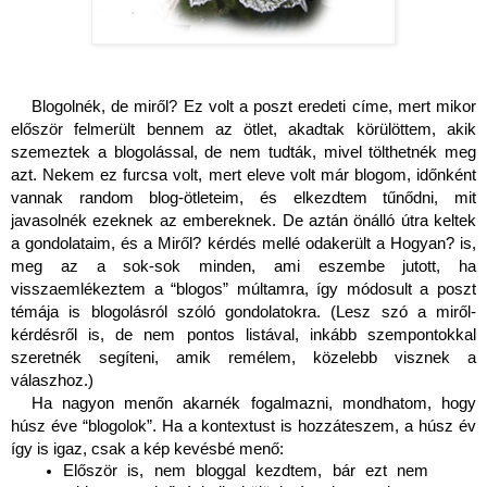
Blogolnék, de miről? Ez volt a poszt eredeti címe, mert mikor 
először felmerült bennem az ötlet, akadtak körülöttem, akik 
szemeztek a blogolással, de nem tudták, mivel tölthetnék meg 
azt. Nekem ez furcsa volt, mert eleve volt már blogom, időnként 
vannak random blog-ötleteim, és elkezdtem tűnődni, mit 
javasolnék ezeknek az embereknek. De aztán önálló útra keltek 
a gondolataim, és a Miről? kérdés mellé odakerült a Hogyan? is, 
meg az a sok-sok minden, ami eszembe jutott, ha 
visszaemlékeztem a “blogos” múltamra, így módosult a poszt 
témája is blogolásról szóló gondolatokra. (Lesz szó a miről-
kérdésről is, de nem pontos listával, inkább szempontokkal 
szeretnék segíteni, amik remélem, közelebb visznek a 
válaszhoz.)
Ha nagyon menőn akarnék fogalmazni, mondhatom, hogy 
húsz éve “blogolok”. Ha a kontextust is hozzáteszem, a húsz év 
így is igaz, csak a kép kevésbé menő:
Először is, nem bloggal kezdtem, bár ezt nem 