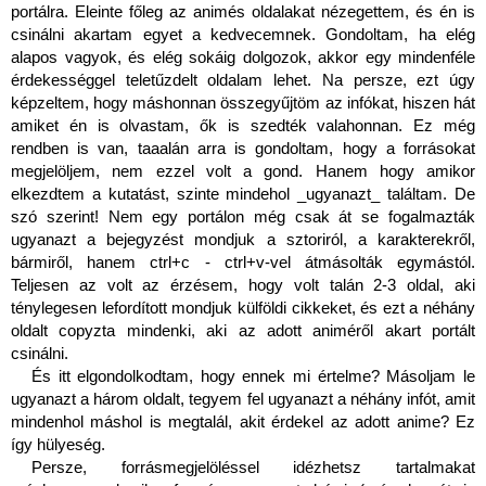
portálra. Eleinte főleg az animés oldalakat nézegettem, és én is 
csinálni akartam egyet a kedvecemnek. Gondoltam, ha elég 
alapos vagyok, és elég sokáig dolgozok, akkor egy mindenféle 
érdekességgel teletűzdelt oldalam lehet. Na persze, ezt úgy 
képzeltem, hogy máshonnan összegyűjtöm az infókat, hiszen hát 
amiket én is olvastam, ők is szedték valahonnan. Ez még 
rendben is van, taaalán arra is gondoltam, hogy a forrásokat 
megjelöljem, nem ezzel volt a gond. Hanem hogy amikor 
elkezdtem a kutatást, szinte mindehol _ugyanazt_ találtam. De 
szó szerint! Nem egy portálon még csak át se fogalmazták 
ugyanazt a bejegyzést mondjuk a sztoriról, a karakterekről, 
bármiről, hanem ctrl+c - ctrl+v-vel átmásolták egymástól. 
Teljesen az volt az érzésem, hogy volt talán 2-3 oldal, aki 
ténylegesen lefordított mondjuk külföldi cikkeket, és ezt a néhány 
oldalt copyzta mindenki, aki az adott animéről akart portált 
csinálni. 
És itt elgondolkodtam, hogy ennek mi értelme? Másoljam le 
ugyanazt a három oldalt, tegyem fel ugyanazt a néhány infót, amit 
mindenhol máshol is megtalál, akit érdekel az adott anime? Ez 
így hülyeség.
Persze, forrásmegjelöléssel idézhetsz tartalmakat 