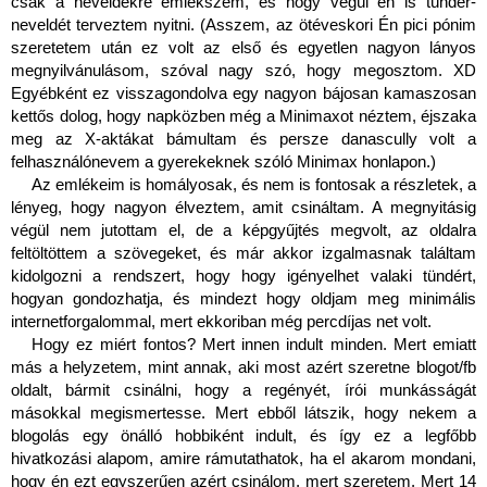
csak a neveldékre emlékszem, és hogy végül én is tündér-
neveldét terveztem nyitni. (Asszem, az ötéveskori Én pici pónim 
szeretetem után ez volt az első és egyetlen nagyon lányos 
megnyilvánulásom, szóval nagy szó, hogy megosztom. XD 
Egyébként ez visszagondolva egy nagyon bájosan kamaszosan 
kettős dolog, hogy napközben még a Minimaxot néztem, éjszaka 
meg az X-aktákat bámultam és persze danascully volt a 
felhasználónevem a gyerekeknek szóló Minimax honlapon.) 
Az emlékeim is homályosak, és nem is fontosak a részletek, a 
lényeg, hogy nagyon élveztem, amit csináltam. A megnyitásig 
végül nem jutottam el, de a képgyűjtés megvolt, az oldalra 
feltöltöttem a szövegeket, és már akkor izgalmasnak találtam 
kidolgozni a rendszert, hogy hogy igényelhet valaki tündért, 
hogyan gondozhatja, és mindezt hogy oldjam meg minimális 
internetforgalommal, mert ekkoriban még percdíjas net volt.
Hogy ez miért fontos? Mert innen indult minden. Mert emiatt 
más a helyzetem, mint annak, aki most azért szeretne blogot/fb 
oldalt, bármit csinálni, hogy a regényét, írói munkásságát 
másokkal megismertesse. Mert ebből látszik, hogy nekem a 
blogolás egy önálló hobbiként indult, és így ez a legfőbb 
hivatkozási alapom, amire rámutathatok, ha el akarom mondani, 
hogy én ezt egyszerűen azért csinálom, mert szeretem. Mert 14 