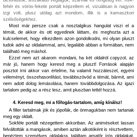
fehér és vörös-fekete portált képzeltem el, vizuálisan is nagyon 
izgi volt, plusz utólag azt mondom, illik is a kamaszkori 
szélsőségekhez.
Most már persze csak a nosztalgikus hangulat viszi el a 
témát, de akkor és ott egyedinek láttam, és meghozta azt a 
kulcselemet, hogy elkezdtem azon gondolkodni, mi olyan pluszt 
tudok adni az oldalammal, ami, legalább abban a formában, nem 
található meg máshol.
Ezzel nem azt akarom mondani, ha két oldalról copyzol, az 
már jó, hanem hogy keresd meg a pluszt! Források alapján 
posztot írni akkor van értelme, ha valamit hozzáteszel, egyéni 
véleményt, összehasonlítást, továbbszövöd a témát, bármit, ami 
nem adott dolog lemásolása, hanem továbbdolgozása. Az igazi 
tartalom pedig az a rész lesz, amit pluszban tettél hozzá.
Keresd meg, mi a főfogás-tartalom, amíg kínálsz!
A filler tartalmak jók és jópofák, de önmagukban nem tartanak 
meg egy oldalt.
Sokféle portált nézegettem akkoriban. Az animéseket lassan 
felváltották a mangások, amiben aztán alkotóként is résztvettem, 
benéztem személyes oldalakra, találtam amatőr írós oldalakat, 