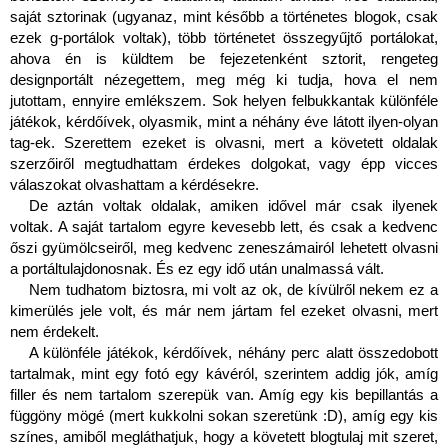
saját sztorinak (ugyanaz, mint később a történetes blogok, csak 
ezek g-portálok voltak), több történetet összegyűjtő portálokat, 
ahova én is küldtem be fejezetenként sztorit, rengeteg 
designportált nézegettem, meg még ki tudja, hova el nem 
jutottam, ennyire emlékszem. Sok helyen felbukkantak különféle 
játékok, kérdőívek, olyasmik, mint a néhány éve látott ilyen-olyan 
tag-ek. Szerettem ezeket is olvasni, mert a követett oldalak 
szerzőiről megtudhattam érdekes dolgokat, vagy épp vicces 
válaszokat olvashattam a kérdésekre.
De aztán voltak oldalak, amiken idővel már csak ilyenek 
voltak. A saját tartalom egyre kevesebb lett, és csak a kedvenc 
őszi gyümölcseiről, meg kedvenc zeneszámairól lehetett olvasni 
a portáltulajdonosnak. És ez egy idő után unalmassá vált.
Nem tudhatom biztosra, mi volt az ok, de kívülről nekem ez a 
kimerülés jele volt, és már nem jártam fel ezeket olvasni, mert 
nem érdekelt.
A különféle játékok, kérdőívek, néhány perc alatt összedobott 
tartalmak, mint egy fotó egy kávéról, szerintem addig jók, amíg 
filler és nem tartalom szerepük van. Amíg egy kis bepillantás a 
függöny mögé (mert kukkolni sokan szeretünk :D), amíg egy kis 
színes, amiből megláthatjuk, hogy a követett blogtulaj mit szeret, 