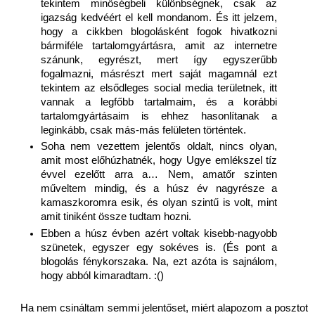
tekintem minőségbeli különbségnek, csak az 
igazság kedvéért el kell mondanom. És itt jelzem, 
hogy a cikkben blogolásként fogok hivatkozni 
bármiféle tartalomgyártásra, amit az internetre 
szánunk, egyrészt, mert így egyszerűbb 
fogalmazni, másrészt mert saját magamnál ezt 
tekintem az elsődleges social media területnek, itt 
vannak a legfőbb tartalmaim, és a korábbi 
tartalomgyártásaim is ehhez hasonlítanak a 
leginkább, csak más-más felületen történtek.
Soha nem vezettem jelentős oldalt, nincs olyan, 
amit most előhúzhatnék, hogy Ugye emlékszel tíz 
évvel ezelőtt arra a… Nem, amatőr szinten 
műveltem mindig, és a húsz év nagyrésze a 
kamaszkoromra esik, és olyan szintű is volt, mint 
amit tiniként össze tudtam hozni. 
Ebben a húsz évben azért voltak kisebb-nagyobb 
szünetek, egyszer egy sokéves is. (És pont a 
blogolás fénykorszaka. Na, ezt azóta is sajnálom, 
hogy abból kimaradtam. :()
Ha nem csináltam semmi jelentőset, miért alapozom a posztot 