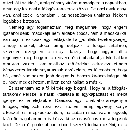
mivel tölti az idejét, amíg néhány vidám másodperc a napunkban, 
amíg egy kis nasi a főfogás-tartalmak között. De ahol csak ennyi 
van, ahol ezek _a tartalom_, az hosszútávon unalmas. Nekem 
legalábbis biztosan.
Nemrég úgy fogalmaztam meg magamnak, hogy engem 
igazából senki macskája nem érdekel (bocs, nem a macskákkal 
van bajom, ez csak egy példa), de ha _az illető tevékenysége_ 
amúgy érdekel, akkor amíg dolgozik a főfogás-tartalmon, 
szívesen nézegetem a cicáját, kávéját, hogy hogyan áll a 
regénnyel, meg hogy mi a kedvenc őszi ruhadarabja. Mert akkor 
már van _valami_, ami miatt az illető érdekel, akkor ezeket nem 
kényszeres tartalomgyártásnak érzékelem, és félredobom, hogy 
hát, ennél van nekem jobb dolgom is, hanem kíváncsisággal tölt 
el, hogy megleshetem, milyen zenét hallgat a másik.
És szerintem ez a fő kérdés egy blognál. Hogy mi a főfogás-
tartalom? Persze, a nasik kitalálása is agykapacitást és melót 
igényel, ez ne felejtsük el. Ráadásul egy írónál, ahol a regény a 
főfogás, elég sok nasi lesz közben, amíg egy-egy könyv 
elkészül, és megkockáztatom, ha abban nincs valami egyedi, 
talán önmagában nem is húzza ki az olvasó nasikon a fogások 
közt. De erről pontosabban kiadott szerző tudna mesélni, ez a 