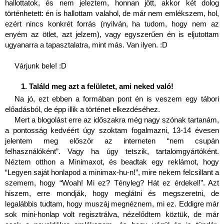
hallottatok, és nem jeleztem, honnan jött, akkor két dolog 
történhetett: én is hallottam valahol, de már nem emlékszem, hol, 
ezért nincs konkrét forrás (nyilván, ha tudom, hogy nem az 
enyém az ötlet, azt jelzem), vagy egyszerűen én is eljutottam 
ugyanarra a tapasztalatra, mint más. Van ilyen. :D 
Várjunk bele! :D 
Találd meg azt a felületet, ami neked való!
Na jó, ezt ebben a formában pont én is veszem egy tábori 
előadásból, de épp illik a történet elkezdéséhez.
Mert a blogolást erre az időszakra még nagy szónak tartanám, 
a pontosság kedvéért úgy szoktam fogalmazni, 13-14 évesen 
jelentem meg először az interneten “nem csupán 
felhasználóként”. Vagy ha úgy tetszik, tartalomgyártóként. 
Néztem otthon a Minimaxot, és beadtak egy reklámot, hogy 
“Legyen saját honlapod a minimax-hu-n!”, mire nekem felcsillant a 
szemem, hogy “Woah! Mi ez? Tényleg? Hát ez érdekel!”. Azt 
hiszem, erre mondják, hogy meglátni és megszeretni, de 
legalábbis tudtam, hogy muszáj megnéznem, mi ez. Eddigre már 
sok mini-honlap volt regisztrálva, nézelődtem köztük, de már 