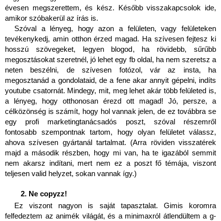
évesen megszerettem, és kész. Később visszakapcsolok ide, 
amikor szóbakerül az írás is.
Szóval a lényeg, hogy azon a felületen, vagy felületeken 
tevékenykedj, amin otthon érzed magad. Ha szívesen fejtesz ki 
hosszú szövegeket, legyen blogod, ha rövidebb, sűrűbb 
megosztásokat szeretnél, jó lehet egy fb oldal, ha nem szeretsz a 
neten beszélni, de szívesen fotózol, vár az insta, ha 
megosztanád a gondolataid, de a fene akar annyit gépelni, indíts 
youtube csatornát. Mindegy, mit, meg lehet akár több felületed is, 
a lényeg, hogy otthonosan érezd ott magad! Jó, persze, a 
célközönség is számít, hogy hol vannak jelen, de ez továbbra se 
egy profi marketingtanácsadós poszt, szóval részemről 
fontosabb szempontnak tartom, hogy olyan felületet válassz, 
ahova szívesen gyártanál tartalmat. (Arra röviden visszatérek 
majd a második részben, hogy mi van, ha te igazából semmit 
nem akarsz indítani, mert nem ez a poszt fő témája, viszont 
teljesen valid helyzet, sokan vannak így.)
Ne copyzz!
Ez viszont nagyon is saját tapasztalat. Gimis koromra 
felfedeztem az animék világát, és a minimaxról átlendültem a g-