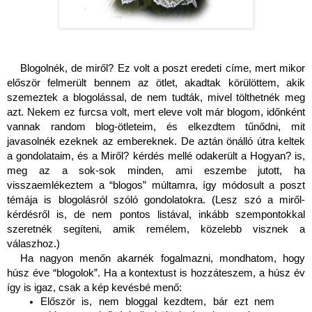
Blogolnék, de miről? Ez volt a poszt eredeti címe, mert mikor 
először felmerült bennem az ötlet, akadtak körülöttem, akik 
szemeztek a blogolással, de nem tudták, mivel tölthetnék meg 
azt. Nekem ez furcsa volt, mert eleve volt már blogom, időnként 
vannak random blog-ötleteim, és elkezdtem tűnődni, mit 
javasolnék ezeknek az embereknek. De aztán önálló útra keltek 
a gondolataim, és a Miről? kérdés mellé odakerült a Hogyan? is, 
meg az a sok-sok minden, ami eszembe jutott, ha 
visszaemlékeztem a “blogos” múltamra, így módosult a poszt 
témája is blogolásról szóló gondolatokra. (Lesz szó a miről-
kérdésről is, de nem pontos listával, inkább szempontokkal 
szeretnék segíteni, amik remélem, közelebb visznek a 
válaszhoz.)
Ha nagyon menőn akarnék fogalmazni, mondhatom, hogy 
húsz éve “blogolok”. Ha a kontextust is hozzáteszem, a húsz év 
így is igaz, csak a kép kevésbé menő:
Először is, nem bloggal kezdtem, bár ezt nem 