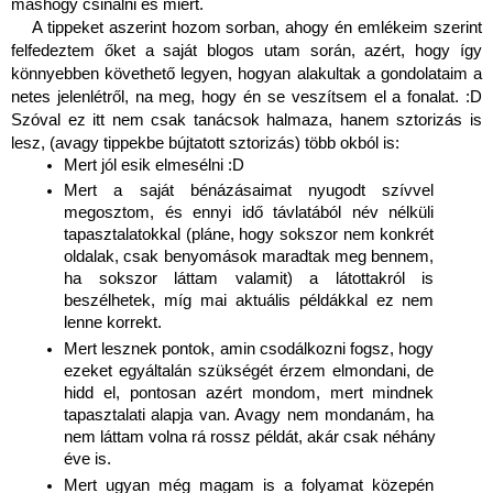
máshogy csinálni és miért.
A tippeket aszerint hozom sorban, ahogy én emlékeim szerint 
felfedeztem őket a saját blogos utam során, azért, hogy így 
könnyebben követhető legyen, hogyan alakultak a gondolataim a 
netes jelenlétről, na meg, hogy én se veszítsem el a fonalat. :D 
Szóval ez itt nem csak tanácsok halmaza, hanem sztorizás is 
lesz, (avagy tippekbe bújtatott sztorizás) több okból is:
Mert jól esik elmesélni :D 
Mert a saját bénázásaimat nyugodt szívvel 
megosztom, és ennyi idő távlatából név nélküli 
tapasztalatokkal (pláne, hogy sokszor nem konkrét 
oldalak, csak benyomások maradtak meg bennem, 
ha sokszor láttam valamit) a látottakról is 
beszélhetek, míg mai aktuális példákkal ez nem 
lenne korrekt.
Mert lesznek pontok, amin csodálkozni fogsz, hogy 
ezeket egyáltalán szükségét érzem elmondani, de 
hidd el, pontosan azért mondom, mert mindnek 
tapasztalati alapja van. Avagy nem mondanám, ha 
nem láttam volna rá rossz példát, akár csak néhány 
éve is.
Mert ugyan még magam is a folyamat közepén 