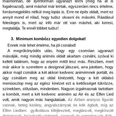
máshonnan, de ilyenformán ugyanazt leírni (még ha át is 
fogalmazod), amit máshol már leírtak, egyszerűen nincs értelme, 
forrásmegjelölés nélkül meg lopás is. Erre ne építs oldalt, mert ez 
annyit mond el rólad, hogy tudsz olvasni és másolni. Ráadásul 
felesleges is, mert az infó már ott van máshol, aki keresi, 
megtalálja. Te ennél többet tudsz!
 Minimum kombózz egyedien dolgokat!
Ennek már lehet értelme, ha jól csinálod!
A megrökönyödés után, hogy egy csomóan ugyanazt 
másolják, még mindig animés oldalt akartam csinálni, szóval ki 
kellett találnom, hogy az enyém mitől lesz más. Részben, mert 
már akkor is szerettem a designnal játszani, arra jutottam, hogy 
akkor majd csinálok a két akkori kedvenc animémnek portált, és 
úgy csinálom meg az oldal kinézetét, hogy a két oldalsó 
menüoszlop meg az egész kinézet ezt a kettősséget tükrözze, 
színekben, stílusban, mindenben. Nagyon izgalmasnak tartottam 
a kombót, mert a két kedvenc animém az Air és az Elfen Lied 
volt, amik nagyon más hangulatúak. 
Az Airben aranyos figurák 
vannak, beteg kislány, angyalszárnyak és kék égbolt, míg az 
Elfen Liedben  gyilkolásra kifejlesztett, megláncolt, megkínzott 
dicloniusok, leszakadó végtagok, szarvak és rengeteg vér. Kék-