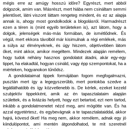
mégis erre az amúgy hosszú időre? Egyrészt, mert abból 
dolgozok, amim van. Másrészt, mert hiába nem csináltam semmi 
jelentőset, látni viszont láttam rengeteg mindent, és ez az alapja 
annak is, ahogy most gondolkodok a blogolásról. Harmadrészt 
ezen a téren is (mint egyéb területeken is), azt látom, hogy a 
dolgok, jelenségek más-más formában, de ismétlődnek. És 
végül, mert ekkora távolból már kisimulnak a régi emlékek, más 
a súlya az élményeknek, és úgy hiszem, objetívebben látom 
őket, mint akkor, amikor megéltem. Mindezek alapján remélem, 
hogy tudok néhány hasznos gondolatot átadni, akár egy-egy 
tippet, ha elakadtál, hogyan csináld, vagy épp szempontokat, ha a 
miérteken, hogyanokon tűnődsz.
A gondolataimat tippek formájában fogom megfogalmazni, 
pusztán mert így a legegyszerűbb, mert pontokba szedve a 
legátláthatóbb és így közvetlenebb is. De kérlek, ezeket kezeld 
szubjektív tippekként, amik az én tapasztalataim alapján 
születtek, és a listázás helyett, hogy ezt betartod, ezt nem tartod, 
inkább a gondolatmenetet nézd meg, ami mögötte van. És ha 
azzal egyetértesz, és egybevágnak a te tapasztalataiddal, akkor 
hajrá, kövesd őket! Ha meg nem, akkor remélem, adnak egy jó 
kiindulópontot, ami mentén átgondolhatod, te mit szeretnél 