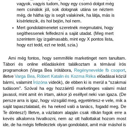
vagyok, vagyis tudom, hogy egy csomó dolgot még 
nem csinálok jól, sok dolognak utána se néztem 
még, de hátha így is segít valakinek, ha látja, más is 
kísérletezik, és hol bejön, hol nem. 
Mert gondolatmenetet szeretnék megmutatni, hogy 
segíthessenek felfedezni a saját utadat. (Meg mert 
szerintem így izgalmasabb, mint egy X pontos lista, 
hogy ezt tedd, ezt ne tedd, szia.)
Ami még fontos, hogy semmiféle marketinget nem tanultam. 
Tábori és online előadásként találkoztam a témával írós 
programokon (Varga Bea írótábora, 
Regénynevelde fb csoport
, 
illetve 
Varga Bea, Róbert Katalin és Kozma Réka
 előadásai közül 
bármi, valamint 
Írózóna
 videók), de ebben ki is merül a “szakmai 
tudásom”. Szóval ha egy hozzáértő marketinges valami mást 
javasol, mint amit én írtam, akkor jó eséllyel neki van igaza. (De 
persze arra is igaz, hogy vizsgáld meg, egyetértesz-e vele, mik a 
saját tapasztalataid, és ha neked való a tanács, fogadd meg. De 
Te döntesz!) Illetve, a vázlatom alapján csak ritkán fogok erre a 
kevés alkalomra hivatkozni, nem az ott hallottakat hozom most 
ide, de ha mégis felfedeztek olyan gondolatot, amit már máshol is 