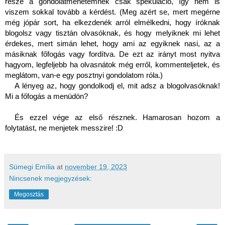
része a gondolatmenetemnek csak spekuláció, így nem is 
viszem sokkal tovább a kérdést. (Meg azért se, mert megérne 
még jópár sort, ha elkezdenék arról elmélkedni, hogy íróknak 
blogolsz vagy tisztán olvasóknak, és hogy melyiknek mi lehet 
érdekes, mert simán lehet, hogy ami az egyiknek nasi, az a 
másiknak főfogás vagy fordítva. De ezt az irányt most nyitva 
hagyom, legfeljebb ha olvasnátok még erről, kommenteljetek, és 
meglátom, van-e egy posztnyi gondolatom róla.)  
A lényeg az, hogy gondolkodj el, mit adsz a blogolvasóknak! 
Mi a főfogás a menüdön?
És ezzel vége az első résznek. Hamarosan hozom a 
folytatást, ne menjetek messzire! :D 
Sümegi Emília
at
november 19, 2023
Nincsenek megjegyzések:
Megosztás