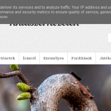
eliver its services and to analyze traffic. Your IP address and 
ormance and security metrics to ensure quality of service, gene
buse.
- Tintaszerkezetek
rténetek
Írásról
Személyes
Fordítások
Játék