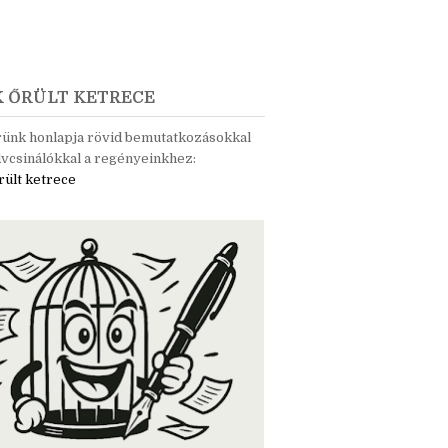
K ŐRÜLT KETRECE
rünk honlapja rövid bemutatkozásokkal
vcsinálókkal a regényeinkhez:
rült ketrece