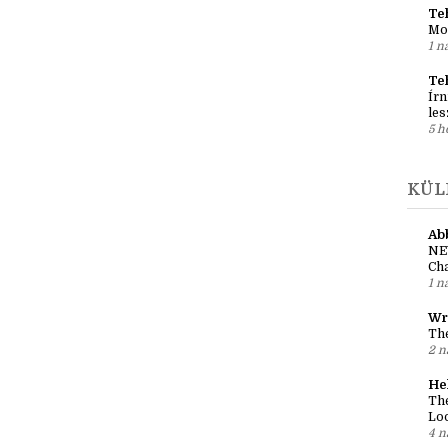
Teh
Mo
1 n
Te
Írn
les
5 h
KÜL
Ab
NE
Cha
1 n
Wr
The
2 n
He
The
Loo
4 n