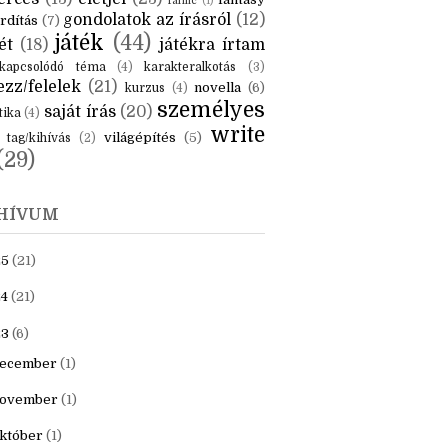
fanfic
(1)
gondolatok az írásról
(12)
rdítás
(7)
játék
(44)
ét
(18)
játékra írtam
kapcsolódó téma
(4)
karakteralkotás
(3)
zz/felelek
(21)
novella
(6)
kurzus
(4)
személyes
saját írás
(20)
tika
(4)
write
világépítés
(5)
tag/kihívás
(2)
(29)
HÍVUM
25
(21)
4
(21)
23
(6)
ecember
(1)
ovember
(1)
któber
(1)