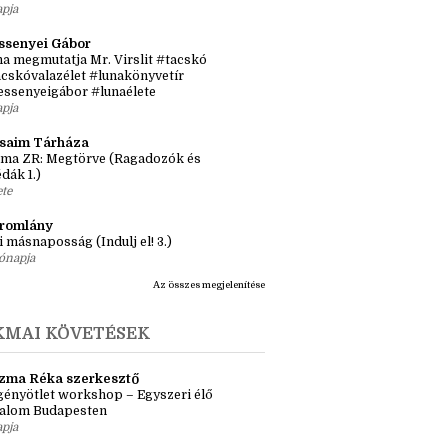
apja
ssenyei Gábor
a megmutatja Mr. Virslit #tacskó
cskóvalazélet #lunakönyvetír
essenyeigábor #lunaélete
apja
ásaim Tárháza
ma ZR: Megtörve (Ragadozók és
dák 1.)
ete
tromlány
i másnaposság (Indulj el! 3.)
ónapja
Az összes megjelenítése
KMAI KÖVETÉSEK
zma Réka szerkesztő
ényötlet workshop – Egyszeri élő
kalom Budapesten
apja