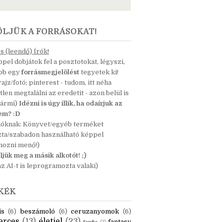
ÖLJÜK A FORRÁSOKAT!
 (leendő) Írók!
pel dobjátok fel a posztotokat, légyszi,
ább egy
forrásmegjelölést
tegyetek ki!
 rajz/fotó; pinterest - tudom, itt néha
tlen megtalálni az eredetit - azon belül is
bármi)
Idézni is úgy illik, ha odaírjuk az
nem? :D
dóknak: Könyvet/egyéb terméket
zta/szabadon használható képpel
mozni menő!)
ljük meg a másik alkotót! ;)
z AI-t is leprogramozta valaki)
KÉK
is
(6)
beszámoló
(6)
ceruzanyomok
(6)
erces
(13)
életjel
(23)
fantasy