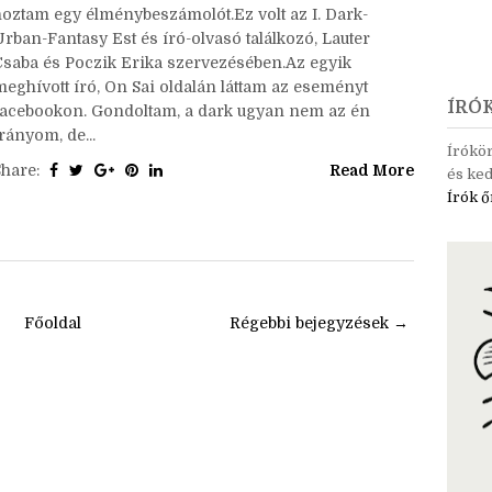
hoztam egy élménybeszámolót.Ez volt az I. Dark-
Urban-Fantasy Est és író-olvasó találkozó, Lauter
Csaba és Poczik Erika szervezésében.Az egyik
meghívott író, On Sai oldalán láttam az eseményt
ÍRÓ
facebookon. Gondoltam, a dark ugyan nem az én
rányom, de...
Írókö
Share:
Read More
és ked
Írók ő
Főoldal
Régebbi bejegyzések →