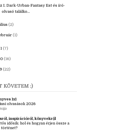
z I. Dark-Urban-Fantasy Est és író-
olvasó találko...
úlius
(2)
ebruár
(1)
1
(7)
20
(16)
9
(22)
T KÖVETEM :)
nyves 1x1
iusi olvasások 2026
órája
sról, inspirációról, könyvekről
tős idősík: hol és hogyan érjen össze a
 történet?