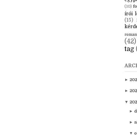
(10)
fo
írói l
(15)
kérde
roman
(42)
tag
ARC
►
20
►
202
▼
20
►
d
►
n
▼
o