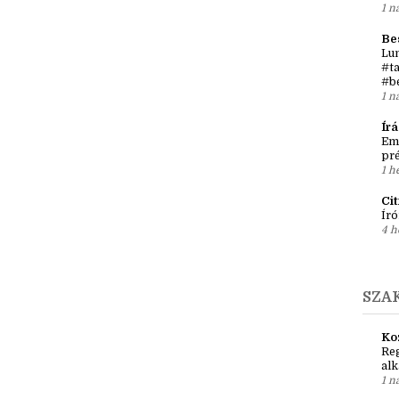
1 n
Be
Lun
#ta
#b
1 n
Ír
Em
pré
1 h
Ci
Író
4 h
SZA
Ko
Reg
al
1 n