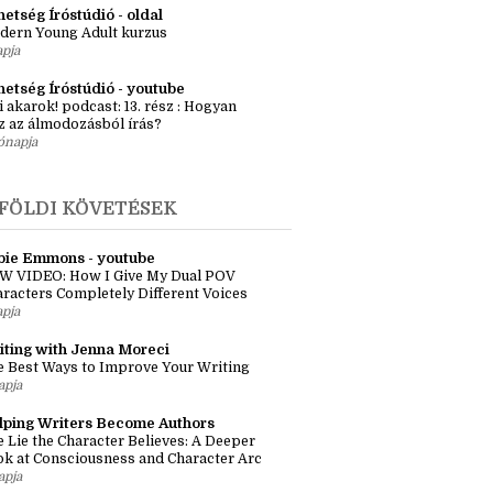
etség Íróstúdió - oldal
dern Young Adult kurzus
apja
hetség Íróstúdió - youtube
i akarok! podcast: 13. rész : Hogyan
z az álmodozásból írás?
ónapja
FÖLDI KÖVETÉSEK
bie Emmons - youtube
W VIDEO: How I Give My Dual POV
racters Completely Different Voices
apja
iting with Jenna Moreci
 Best Ways to Improve Your Writing
apja
lping Writers Become Authors
 Lie the Character Believes: A Deeper
k at Consciousness and Character Arc
apja