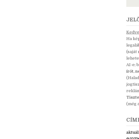
JEL
Kedves
Ha kép
legal
(saját
lehete
AI-e; 
írót, 
(Hala
jogtis
reklá
Tiszte
(még a
CÍM
aktuál
egyp