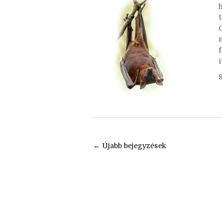
i
← Újabb bejegyzések