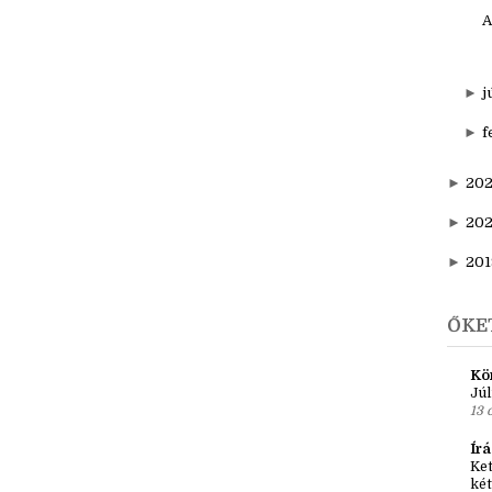
A
►
j
►
f
►
202
►
20
►
201
ŐKE
Kö
Júl
13 
Írá
Ket
két