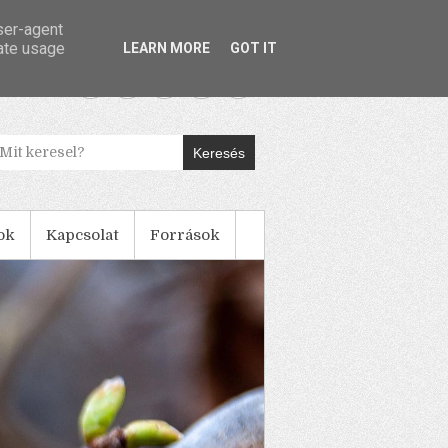
user-agent
rate usage
LEARN MORE
GOT IT
Keresés
ok
Kapcsolat
Források