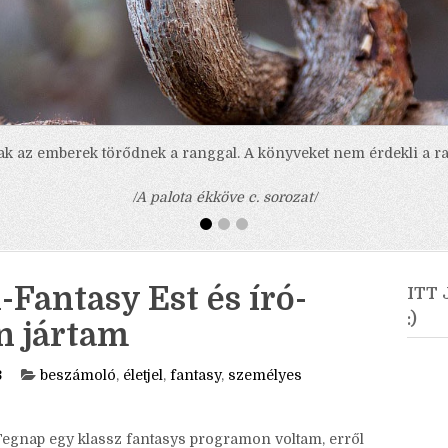
ak az emberek törődnek a ranggal. A könyveket nem érdekli a ra
/A palota ékköve c. sorozat/
-Fantasy Est és író-
ITT
:)
n jártam
3
beszámoló
,
életjel
,
fantasy
,
személyes
Tegnap egy klassz fantasys programon voltam, erről