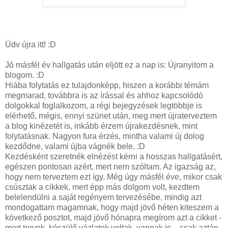
Üdv újra itt! :D
Jó másfél év hallgatás után eljött ez a nap is: Újranyitom a
blogom. :D
Hiába folytatás ez tulajdonképp, hiszen a korábbi témám
megmarad, továbbra is az írással és ahhoz kapcsolódó
dolgokkal foglalkozom, a régi bejegyzések legtöbbje is
elérhető, mégis, ennyi szünet után, meg mert újraterveztem
a blog kinézetét is, inkább érzem újrakezdésnek, mint
folytatásnak. Nagyon fura érzés, mintha valami új dolog
kezdődne, valami újba vágnék bele. :D
Kezdésként szeretnék elnézést kérni a hosszas hallgatásért,
egészen pontosan azért, mert nem szóltam. Az igazság az,
hogy nem terveztem ezt így. Még úgy másfél éve, mikor csak
csúsztak a cikkek, mert épp más dolgom volt, kezdtem
belelendülni a saját regényem tervezésébe, mindig azt
mondogattam magamnak, hogy majd jövő héten kiteszem a
következő posztot, majd jövő hónapra megírom azt a cikket -
mert tervek, készülő vázlatok voltak, vannak is -, csak aztán