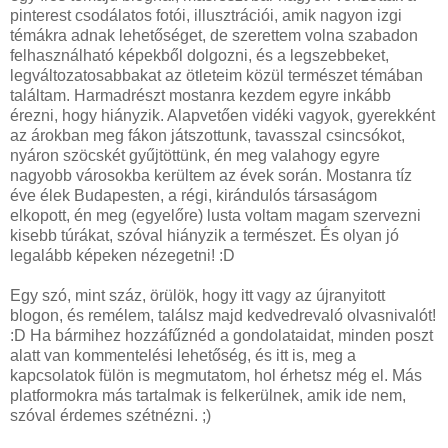
pinterest csodálatos fotói, illusztrációi, amik nagyon izgi
témákra adnak lehetőséget, de szerettem volna szabadon
felhasználható képekből dolgozni, és a legszebbeket,
legváltozatosabbakat az ötleteim közül természet témában
találtam. Harmadrészt mostanra kezdem egyre inkább
érezni, hogy hiányzik. Alapvetően vidéki vagyok, gyerekként
az árokban meg fákon játszottunk, tavasszal csincsókot,
nyáron szöcskét gyűjtöttünk, én meg valahogy egyre
nagyobb városokba kerültem az évek során. Mostanra tíz
éve élek Budapesten, a régi, kirándulós társaságom
elkopott, én meg (egyelőre) lusta voltam magam szervezni
kisebb túrákat, szóval hiányzik a természet. És olyan jó
legalább képeken nézegetni! :D
Egy szó, mint száz, örülök, hogy itt vagy az újranyitott
blogon, és remélem, találsz majd kedvedrevaló olvasnivalót!
:D Ha bármihez hozzáfűznéd a gondolataidat, minden poszt
alatt van kommentelési lehetőség, és itt is, meg a
kapcsolatok fülön is megmutatom, hol érhetsz még el. Más
platformokra más tartalmak is felkerülnek, amik ide nem,
szóval érdemes szétnézni. ;)