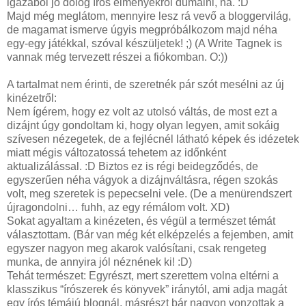
igazából jó dolog írós élményekről dumálni, na. :D
Majd még meglátom, mennyire lesz rá vevő a bloggervilág,
de magamat ismerve úgyis megpróbálkozom majd néha
egy-egy játékkal, szóval készüljetek! ;) (A Write Tagnek is
vannak még tervezett részei a fiókomban. O:))
A tartalmat nem érinti, de szeretnék pár szót mesélni az új
kinézetről:
Nem ígérem, hogy ez volt az utolsó váltás, de most ezt a
dizájnt úgy gondoltam ki, hogy olyan legyen, amit sokáig
szívesen nézegetek, de a fejlécnél látható képek és idézetek
miatt mégis változatossá tehetem az időnként
aktualizálással. :D Biztos ez is régi beidegződés, de
egyszerűen néha vágyok a dizájnváltásra, régen szokás
volt, meg szeretek is pepecselni vele. (De a menürendszert
újragondolni… fuhh, az egy rémálom volt. XD)
Sokat agyaltam a kinézeten, és végül a természet témát
választottam. (Bár van még két elképzelés a fejemben, amit
egyszer nagyon meg akarok valósítani, csak rengeteg
munka, de annyira jól néznének ki! :D)
Tehát természet: Egyrészt, mert szerettem volna eltérni a
klasszikus “írószerek és könyvek” iránytól, ami adja magát
egy írós témájú blognál, másrészt bár nagyon vonzottak a