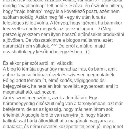
mindig “majd holnap” lett belőle. Szóval én őszintén hittem,
hogy “majd holnap” megy is a következő poszt, azért nem
szóltam sokáig. Aztán meg fél - egy év után fura és
felesleges is lett volna. A lényeg, hogy ígérem, ha bármikor
tervezett szünetre megyek, azt jelezni fogom. :D (Meg
persze igyekszem nem ilyen hosszú eltűnéseket produkálni
a jövőben. De visszatekintve a blogos múltamra, azért
garanciát nem vállalok. ^^” De erről a múltról majd
olvashattok egy későbbi bejegyzésben. ;) )
És akkor pár szót arról, mi változik:
A blog fő témája ugyanúgy marad az írás, és bármi, amit
ahhoz kapcsolódónak érzek és szívesen megmutatnék.
Főleg adott témára írt, elmélkedős, végiggondolós
bejegyzések, ha netalán írok novellát, egypercest, ami itt
megmutatható, azt hozom.
Ami viszont megszűnik, azok a fordítások. Egy
háromnegyedig elkészült még van a tarsolyomban, azt már
befejezem, de az az igazság, hogy már nem látom sok
értelmét. A google fordító van annyira jó, hogy három
kattintással bárki átfordíttathatja magának magyarra az
oldalakat, és némi nevetés közepette teljesen jól meg lehet