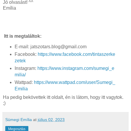
Jó olvasást! ^^
Emília
Itt is megtaláltok:
E-mail: jatszotars.blog@gmail.com
Facebook:
https://www.facebook.com/tintaszerke
zetek
Instagram:
https://www.instagram.com/sumegi_e
milia/
Wattpad:
https://www.wattpad.com/user/Sumegi_
Emilia
Ha pedig bekövettek itt oldalt, én is látom, hogy itt vagytok.
;)
Sümegi Emília
at
július 02, 2023
Megosztás