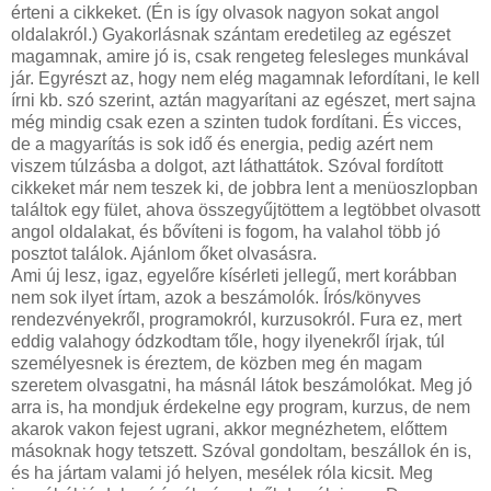
érteni a cikkeket. (Én is így olvasok nagyon sokat angol
oldalakról.) Gyakorlásnak szántam eredetileg az egészet
magamnak, amire jó is, csak rengeteg felesleges munkával
jár. Egyrészt az, hogy nem elég magamnak lefordítani, le kell
írni kb. szó szerint, aztán magyarítani az egészet, mert sajna
még mindig csak ezen a szinten tudok fordítani. És vicces,
de a magyarítás is sok idő és energia, pedig azért nem
viszem túlzásba a dolgot, azt láthattátok. Szóval fordított
cikkeket már nem teszek ki, de jobbra lent a menüoszlopban
találtok egy fület, ahova összegyűjtöttem a legtöbbet olvasott
angol oldalakat, és bővíteni is fogom, ha valahol több jó
posztot találok. Ajánlom őket olvasásra.
Ami új lesz, igaz, egyelőre kísérleti jellegű, mert korábban
nem sok ilyet írtam, azok a beszámolók. Írós/könyves
rendezvényekről, programokról, kurzusokról. Fura ez, mert
eddig valahogy ódzkodtam tőle, hogy ilyenekről írjak, túl
személyesnek is éreztem, de közben meg én magam
szeretem olvasgatni, ha másnál látok beszámolókat. Meg jó
arra is, ha mondjuk érdekelne egy program, kurzus, de nem
akarok vakon fejest ugrani, akkor megnézhetem, előttem
másoknak hogy tetszett. Szóval gondoltam, beszállok én is,
és ha jártam valami jó helyen, mesélek róla kicsit. Meg