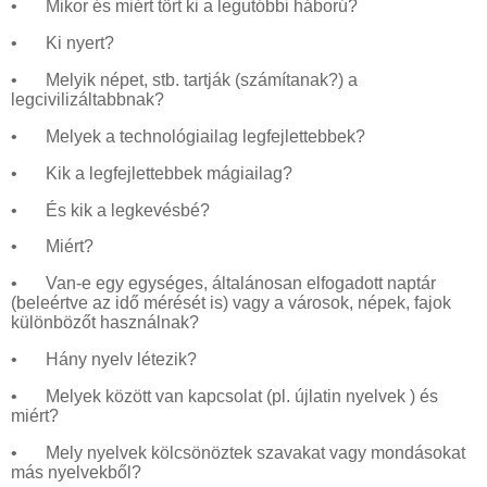
•
Mikor és miért tört ki a legutóbbi háború?
•
Ki nyert?
•
Melyik népet, stb. tartják (számítanak?) a
legcivilizáltabbnak?
•
Melyek a technológiailag legfejlettebbek?
•
Kik a legfejlettebbek mágiailag?
•
És kik a legkevésbé?
•
Miért?
•
Van-e egy egységes, általánosan elfogadott naptár
(beleértve az idő mérését is) vagy a városok, népek, fajok
különbözőt használnak?
•
Hány nyelv létezik?
•
Melyek között van kapcsolat (pl. újlatin nyelvek ) és
miért?
•
Mely nyelvek kölcsönöztek szavakat vagy mondásokat
más nyelvekből?