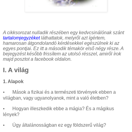
A cikksorozat nulladik részében egy kedvcsinálónak szánt
tartalomjegyzéket
láthattatok, melyről azt ígértem,
hamarosan átgondolandó kérdésekkel egészülnek ki az
egyes pontjai. Ez itt a második témakör első négy része. A
bejegyzést később frissítem az utolsó résszel, amiről írok
majd posztot a facebook oldalon.
I. A világ
1. Alapok
•
Mások a fizikai és a természeti törvények ebben a
világban, vagy ugyanolyanok, mint a való életben?
•
Hogyan illeszkedik ebbe a mágia? És a mágikus
lények?
•
Úgy általánosságban ez egy földszerű világ?