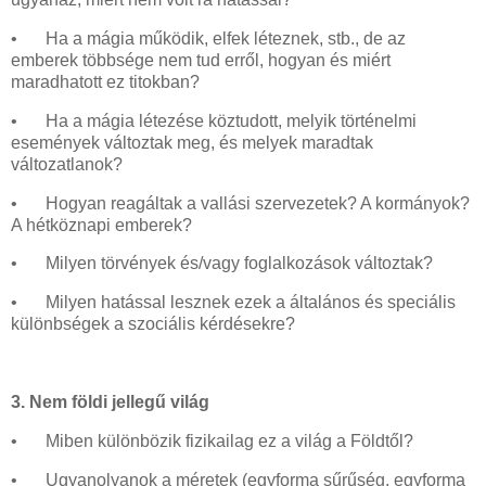
•
Ha a mágia működik, elfek léteznek, stb., de az
emberek többsége nem tud erről, hogyan és miért
maradhatott ez titokban?
•
Ha a mágia létezése köztudott, melyik történelmi
események változtak meg, és melyek maradtak
változatlanok?
•
Hogyan reagáltak a vallási szervezetek? A kormányok?
A hétköznapi emberek?
•
Milyen törvények és/vagy foglalkozások változtak?
•
Milyen hatással lesznek ezek a általános és speciális
különbségek a szociális kérdésekre?
3. Nem földi jellegű világ
•
Miben különbözik fizikailag ez a világ a Földtől?
•
Ugyanolyanok a méretek (egyforma sűrűség, egyforma