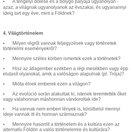
•
A tengelyi dőlése és a bolygó pályája ugyanolyan -
azaz, a világnak ugyanolyanok az évszakai, és ugyanannyi
ideig tart egy éve, mint a Földnek?
4. Világtörténelem
•
Milyen régről vannak feljegyzések vagy történetek
történelmi eseményekről?
•
Mennyire széles körben ismertek ezek a történetek?
•
Hisz az átlagember ezekben a régi mesékben vagy épp
elutasít olyanokat, amik a valóságon alapulnak (pl. Trója)?
•
Mióta élnek emberek ezen a világon?
•
Az evolúció során alakultak ki, istenek teremtették őket
vagy valahonnan máshonnan vándoroltak ide?
•
Ha vannak nem emberi lények is, körülbelül mennyi
ideje vannak itt és honnan származnak?
•
Mennyire hasonlít a történelem és a kultúra ezen az
alternatív Földön a valós történelemre és kultúrára?