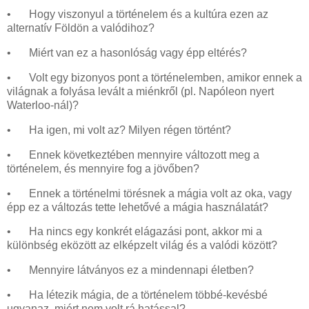
•
Hogy viszonyul a történelem és a kultúra ezen az
alternatív Földön a valódihoz?
•
Miért van ez a hasonlóság vagy épp eltérés?
•
Volt egy bizonyos pont a történelemben, amikor ennek a
világnak a folyása levált a miénkről (pl. Napóleon nyert
Waterloo-nál)?
•
Ha igen, mi volt az? Milyen régen történt?
•
Ennek következtében mennyire változott meg a
történelem, és mennyire fog a jövőben?
•
Ennek a történelmi törésnek a mágia volt az oka, vagy
épp ez a változás tette lehetővé a mágia használatát?
•
Ha nincs egy konkrét elágazási pont, akkor mi a
különbség eközött az elképzelt világ és a valódi között?
•
Mennyire látványos ez a mindennapi életben?
•
Ha létezik mágia, de a történelem többé-kevésbé
ugyanaz, miért nem volt rá hatással?