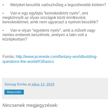
•
Melyiket beszélik valószínűleg a legszélesebb körben?
•
Van-e egy egyfajta “kereskedelmi nyelv”, ami
megkönnyíti az olyan országok közti érintkezést,
kereskedelmet, amik nem ugyanazt a nyelvet beszélik?
•
Van-e olyan “egyetemi nyelv”, amit a művelt vagy
nemes emberek beszélnek, amilyen a latin volt a
középkorban?
Forrás:
http://www.pcwrede.com/fantasy-worldbuilding-
questions-the-world/#1Basics
Sümegi Emília
at
július 13, 2019
Megosztás
Nincsenek megjegyzések: