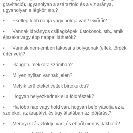
gravitáció), ugyanolyan a szárazföld és a víz aránya,
ugyanolyan a légkör, stb.?
•
Esetleg több napja vagy holdja van? Gyűrűi?
•
Vannak látványos csillagképek, üstökösök, stb., amik
éjszaka vagy épp nappal láthatók?
•
Vannak nem-emberi lakosai a bolygónak (elfek, törpék,
űrlények)?
•
Ha igen, mekkora számban?
•
Milyen nyíltan vannak jelen?
•
Melyik területeket vették birtokukba?
•
Hogyan helyezkednek el a földrészek?
•
Ha több nap vagy hold van, hogyan befolyásolja ez a
szeleket, az árapályt, és úgy általában az időjárást?
•
Mennyi szárazföldje van, és ebből mennyi lakható?