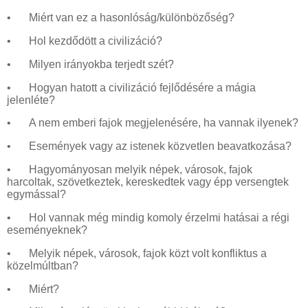
•
Miért van ez a hasonlóság/különbözőség?
•
Hol kezdődött a civilizáció?
•
Milyen irányokba terjedt szét?
•
Hogyan hatott a civilizáció fejlődésére a mágia
jelenléte?
•
A nem emberi fajok megjelenésére, ha vannak ilyenek?
•
Események vagy az istenek közvetlen beavatkozása?
•
Hagyományosan melyik népek, városok, fajok
harcoltak, szövetkeztek, kereskedtek vagy épp versengtek
egymással?
•
Hol vannak még mindig komoly érzelmi hatásai a régi
eseményeknek?
•
Melyik népek, városok, fajok közt volt konfliktus a
közelmúltban?
•
Miért?