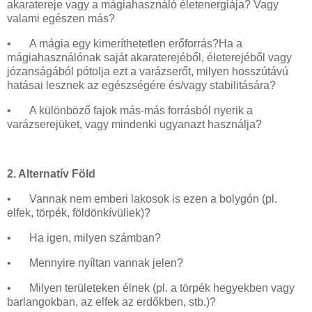
akaratereje vagy a mágiahasználó életenergiája? Vagy
valami egészen más?
•
A mágia egy kimeríthetetlen erőforrás?Ha a
mágiahasználónak saját akaraterejéből, életerejéből vagy
józanságából pótolja ezt a varázserőt, milyen hosszútávú
hatásai lesznek az egészségére és/vagy stabilitására?
•
A különböző fajok más-más forrásból nyerik a
varázserejüket, vagy mindenki ugyanazt használja?
2. Alternatív Föld
•
Vannak nem emberi lakosok is ezen a bolygón (pl.
elfek, törpék, földönkívüliek)?
•
Ha igen, milyen számban?
•
Mennyire nyíltan vannak jelen?
•
Milyen területeken élnek (pl. a törpék hegyekben vagy
barlangokban, az elfek az erdőkben, stb.)?