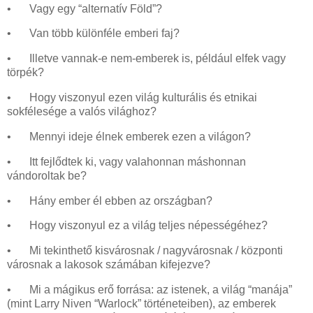
•
Vagy egy “alternatív Föld”?
•
Van több különféle emberi faj?
•
Illetve vannak-e nem-emberek is, például elfek vagy
törpék?
•
Hogy viszonyul ezen világ kulturális és etnikai
sokfélesége a valós világhoz?
•
Mennyi ideje élnek emberek ezen a világon?
•
Itt fejlődtek ki, vagy valahonnan máshonnan
vándoroltak be?
•
Hány ember él ebben az országban?
•
Hogy viszonyul ez a világ teljes népességéhez?
•
Mi tekinthető kisvárosnak / nagyvárosnak / központi
városnak a lakosok számában kifejezve?
•
Mi a mágikus erő forrása: az istenek, a világ “manája”
(mint Larry Niven “Warlock” történeteiben), az emberek