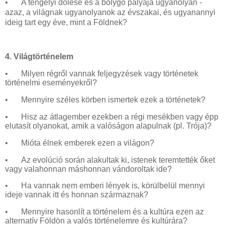
•
A tengelyi dőlése és a bolygó pályája ugyanolyan -
azaz, a világnak ugyanolyanok az évszakai, és ugyanannyi
ideig tart egy éve, mint a Földnek?
4. Világtörténelem
•
Milyen régről vannak feljegyzések vagy történetek
történelmi eseményekről?
•
Mennyire széles körben ismertek ezek a történetek?
•
Hisz az átlagember ezekben a régi mesékben vagy épp
elutasít olyanokat, amik a valóságon alapulnak (pl. Trója)?
•
Mióta élnek emberek ezen a világon?
•
Az evolúció során alakultak ki, istenek teremtették őket
vagy valahonnan máshonnan vándoroltak ide?
•
Ha vannak nem emberi lények is, körülbelül mennyi
ideje vannak itt és honnan származnak?
•
Mennyire hasonlít a történelem és a kultúra ezen az
alternatív Földön a valós történelemre és kultúrára?