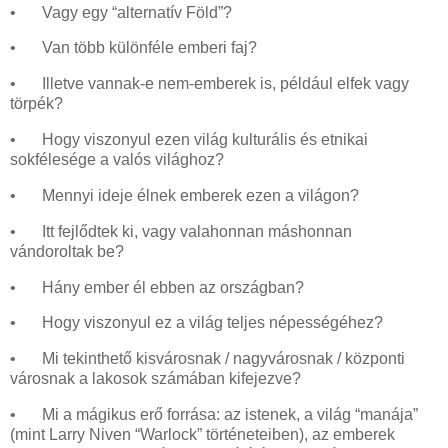
•
Vagy egy “alternatív Föld”?
•
Van több különféle emberi faj?
•
Illetve vannak-e nem-emberek is, például elfek vagy
törpék?
•
Hogy viszonyul ezen világ kulturális és etnikai
sokfélesége a valós világhoz?
•
Mennyi ideje élnek emberek ezen a világon?
•
Itt fejlődtek ki, vagy valahonnan máshonnan
vándoroltak be?
•
Hány ember él ebben az országban?
•
Hogy viszonyul ez a világ teljes népességéhez?
•
Mi tekinthető kisvárosnak / nagyvárosnak / központi
városnak a lakosok számában kifejezve?
•
Mi a mágikus erő forrása: az istenek, a világ “manája”
(mint Larry Niven “Warlock” történeteiben), az emberek