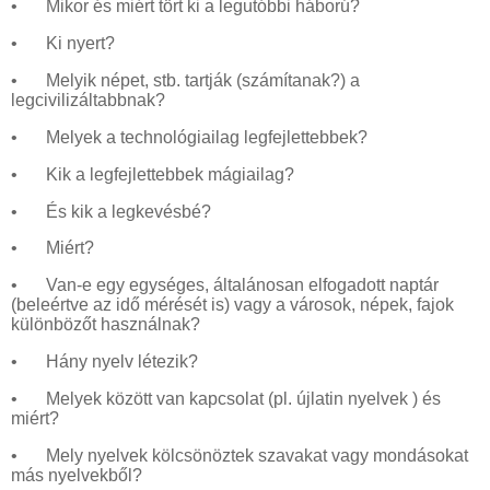
•
Mikor és miért tört ki a legutóbbi háború?
•
Ki nyert?
•
Melyik népet, stb. tartják (számítanak?) a
legcivilizáltabbnak?
•
Melyek a technológiailag legfejlettebbek?
•
Kik a legfejlettebbek mágiailag?
•
És kik a legkevésbé?
•
Miért?
•
Van-e egy egységes, általánosan elfogadott naptár
(beleértve az idő mérését is) vagy a városok, népek, fajok
különbözőt használnak?
•
Hány nyelv létezik?
•
Melyek között van kapcsolat (pl. újlatin nyelvek ) és
miért?
•
Mely nyelvek kölcsönöztek szavakat vagy mondásokat
más nyelvekből?