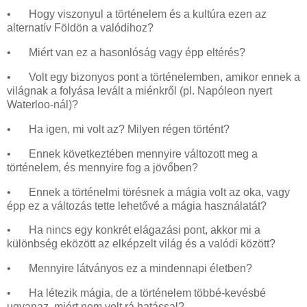
•
Hogy viszonyul a történelem és a kultúra ezen az
alternatív Földön a valódihoz?
•
Miért van ez a hasonlóság vagy épp eltérés?
•
Volt egy bizonyos pont a történelemben, amikor ennek a
világnak a folyása levált a miénkről (pl. Napóleon nyert
Waterloo-nál)?
•
Ha igen, mi volt az? Milyen régen történt?
•
Ennek következtében mennyire változott meg a
történelem, és mennyire fog a jövőben?
•
Ennek a történelmi törésnek a mágia volt az oka, vagy
épp ez a változás tette lehetővé a mágia használatát?
•
Ha nincs egy konkrét elágazási pont, akkor mi a
különbség eközött az elképzelt világ és a valódi között?
•
Mennyire látványos ez a mindennapi életben?
•
Ha létezik mágia, de a történelem többé-kevésbé
ugyanaz, miért nem volt rá hatással?