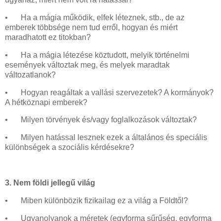
•
Ha a mágia működik, elfek léteznek, stb., de az
emberek többsége nem tud erről, hogyan és miért
maradhatott ez titokban?
•
Ha a mágia létezése köztudott, melyik történelmi
események változtak meg, és melyek maradtak
változatlanok?
•
Hogyan reagáltak a vallási szervezetek? A kormányok?
A hétköznapi emberek?
•
Milyen törvények és/vagy foglalkozások változtak?
•
Milyen hatással lesznek ezek a általános és speciális
különbségek a szociális kérdésekre?
3. Nem földi jellegű világ
•
Miben különbözik fizikailag ez a világ a Földtől?
•
Ugyanolyanok a méretek (egyforma sűrűség, egyforma