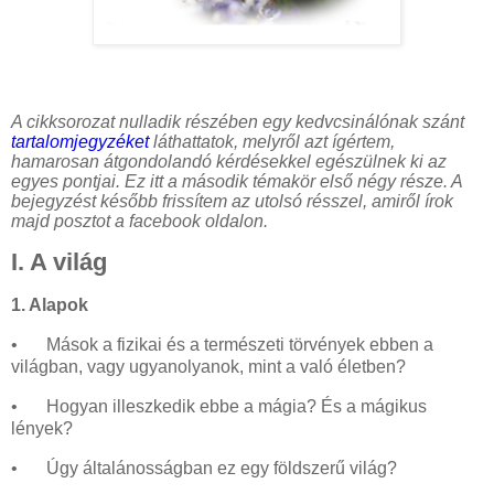
A cikksorozat nulladik részében egy kedvcsinálónak szánt
tartalomjegyzéket
láthattatok, melyről azt ígértem,
hamarosan átgondolandó kérdésekkel egészülnek ki az
egyes pontjai. Ez itt a második témakör első négy része. A
bejegyzést később frissítem az utolsó résszel, amiről írok
majd posztot a facebook oldalon.
I. A világ
1. Alapok
•
Mások a fizikai és a természeti törvények ebben a
világban, vagy ugyanolyanok, mint a való életben?
•
Hogyan illeszkedik ebbe a mágia? És a mágikus
lények?
•
Úgy általánosságban ez egy földszerű világ?