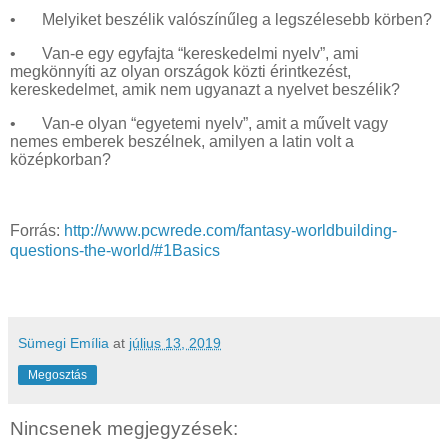
•
Melyiket beszélik valószínűleg a legszélesebb körben?
•
Van-e egy egyfajta “kereskedelmi nyelv”, ami
megkönnyíti az olyan országok közti érintkezést,
kereskedelmet, amik nem ugyanazt a nyelvet beszélik?
•
Van-e olyan “egyetemi nyelv”, amit a művelt vagy
nemes emberek beszélnek, amilyen a latin volt a
középkorban?
Forrás:
http://www.pcwrede.com/fantasy-worldbuilding-
questions-the-world/#1Basics
Sümegi Emília
at
július 13, 2019
Megosztás
Nincsenek megjegyzések: