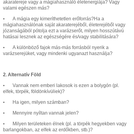
akaratereje vagy a mágiahasználó életenergiája? Vagy
valami egészen más?
•
A mágia egy kimeríthetetlen erőforrás?Ha a
mágiahasználónak saját akaraterejéből, életerejéből vagy
józanságából pótolja ezt a varázserőt, milyen hosszútávú
hatásai lesznek az egészségére és/vagy stabilitására?
•
A különböző fajok más-más forrásból nyerik a
varázserejüket, vagy mindenki ugyanazt használja?
2. Alternatív Föld
•
Vannak nem emberi lakosok is ezen a bolygón (pl.
elfek, törpék, földönkívüliek)?
•
Ha igen, milyen számban?
•
Mennyire nyíltan vannak jelen?
•
Milyen területeken élnek (pl. a törpék hegyekben vagy
barlangokban, az elfek az erdőkben, stb.)?