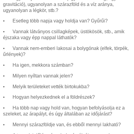
gravitáció), ugyanolyan a szárazföld és a víz aránya,
ugyanolyan a légkör, stb.?
•
Esetleg több napja vagy holdja van? Gyűrűi?
•
Vannak látványos csillagképek, üstökösök, stb., amik
éjszaka vagy épp nappal láthatók?
•
Vannak nem-emberi lakosai a bolygónak (elfek, törpék,
űrlények)?
•
Ha igen, mekkora számban?
•
Milyen nyíltan vannak jelen?
•
Melyik területeket vették birtokukba?
•
Hogyan helyezkednek el a földrészek?
•
Ha több nap vagy hold van, hogyan befolyásolja ez a
szeleket, az árapályt, és úgy általában az időjárást?
•
Mennyi szárazföldje van, és ebből mennyi lakható?