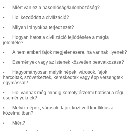
•
Miért van ez a hasonlóság/különbözőség?
•
Hol kezdődött a civilizáció?
•
Milyen irányokba terjedt szét?
•
Hogyan hatott a civilizáció fejlődésére a mágia
jelenléte?
•
A nem emberi fajok megjelenésére, ha vannak ilyenek?
•
Események vagy az istenek közvetlen beavatkozása?
•
Hagyományosan melyik népek, városok, fajok
harcoltak, szövetkeztek, kereskedtek vagy épp versengtek
egymással?
•
Hol vannak még mindig komoly érzelmi hatásai a régi
eseményeknek?
•
Melyik népek, városok, fajok közt volt konfliktus a
közelmúltban?
•
Miért?