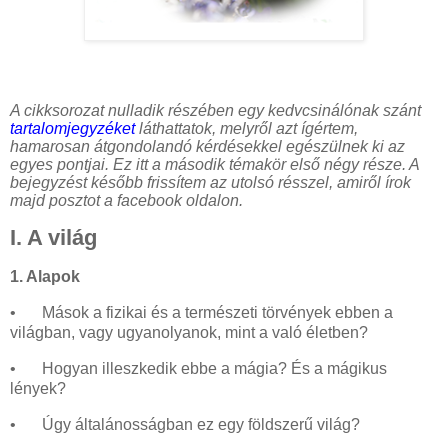
A cikksorozat nulladik részében egy kedvcsinálónak szánt
tartalomjegyzéket
láthattatok, melyről azt ígértem,
hamarosan átgondolandó kérdésekkel egészülnek ki az
egyes pontjai. Ez itt a második témakör első négy része. A
bejegyzést később frissítem az utolsó résszel, amiről írok
majd posztot a facebook oldalon.
I. A világ
1. Alapok
•
Mások a fizikai és a természeti törvények ebben a
világban, vagy ugyanolyanok, mint a való életben?
•
Hogyan illeszkedik ebbe a mágia? És a mágikus
lények?
•
Úgy általánosságban ez egy földszerű világ?