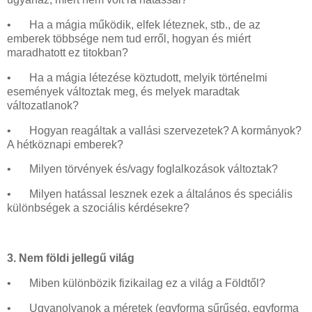
•
Ha a mágia működik, elfek léteznek, stb., de az
emberek többsége nem tud erről, hogyan és miért
maradhatott ez titokban?
•
Ha a mágia létezése köztudott, melyik történelmi
események változtak meg, és melyek maradtak
változatlanok?
•
Hogyan reagáltak a vallási szervezetek? A kormányok?
A hétköznapi emberek?
•
Milyen törvények és/vagy foglalkozások változtak?
•
Milyen hatással lesznek ezek a általános és speciális
különbségek a szociális kérdésekre?
3. Nem földi jellegű világ
•
Miben különbözik fizikailag ez a világ a Földtől?
•
Ugyanolyanok a méretek (egyforma sűrűség, egyforma