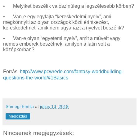
•
Melyiket beszélik valószínűleg a legszélesebb körben?
•
Van-e egy egyfajta “kereskedelmi nyelv”, ami
megkönnyíti az olyan országok közti érintkezést,
kereskedelmet, amik nem ugyanazt a nyelvet beszélik?
•
Van-e olyan “egyetemi nyelv”, amit a művelt vagy
nemes emberek beszélnek, amilyen a latin volt a
középkorban?
Forrás:
http://www.pcwrede.com/fantasy-worldbuilding-
questions-the-world/#1Basics
Sümegi Emília
at
július 13, 2019
Megosztás
Nincsenek megjegyzések: