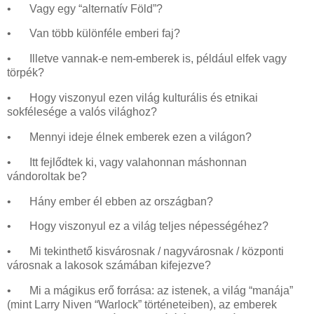
•
Vagy egy “alternatív Föld”?
•
Van több különféle emberi faj?
•
Illetve vannak-e nem-emberek is, például elfek vagy
törpék?
•
Hogy viszonyul ezen világ kulturális és etnikai
sokfélesége a valós világhoz?
•
Mennyi ideje élnek emberek ezen a világon?
•
Itt fejlődtek ki, vagy valahonnan máshonnan
vándoroltak be?
•
Hány ember él ebben az országban?
•
Hogy viszonyul ez a világ teljes népességéhez?
•
Mi tekinthető kisvárosnak / nagyvárosnak / központi
városnak a lakosok számában kifejezve?
•
Mi a mágikus erő forrása: az istenek, a világ “manája”
(mint Larry Niven “Warlock” történeteiben), az emberek