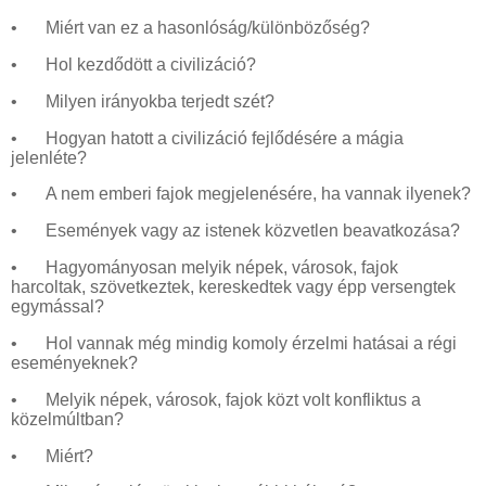
•
Miért van ez a hasonlóság/különbözőség?
•
Hol kezdődött a civilizáció?
•
Milyen irányokba terjedt szét?
•
Hogyan hatott a civilizáció fejlődésére a mágia
jelenléte?
•
A nem emberi fajok megjelenésére, ha vannak ilyenek?
•
Események vagy az istenek közvetlen beavatkozása?
•
Hagyományosan melyik népek, városok, fajok
harcoltak, szövetkeztek, kereskedtek vagy épp versengtek
egymással?
•
Hol vannak még mindig komoly érzelmi hatásai a régi
eseményeknek?
•
Melyik népek, városok, fajok közt volt konfliktus a
közelmúltban?
•
Miért?