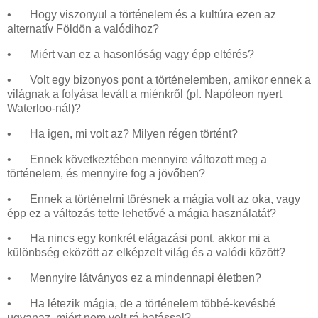
•
Hogy viszonyul a történelem és a kultúra ezen az
alternatív Földön a valódihoz?
•
Miért van ez a hasonlóság vagy épp eltérés?
•
Volt egy bizonyos pont a történelemben, amikor ennek a
világnak a folyása levált a miénkről (pl. Napóleon nyert
Waterloo-nál)?
•
Ha igen, mi volt az? Milyen régen történt?
•
Ennek következtében mennyire változott meg a
történelem, és mennyire fog a jövőben?
•
Ennek a történelmi törésnek a mágia volt az oka, vagy
épp ez a változás tette lehetővé a mágia használatát?
•
Ha nincs egy konkrét elágazási pont, akkor mi a
különbség eközött az elképzelt világ és a valódi között?
•
Mennyire látványos ez a mindennapi életben?
•
Ha létezik mágia, de a történelem többé-kevésbé
ugyanaz, miért nem volt rá hatással?