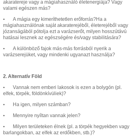
akaratereje vagy a mágiahasználó életenergiája? Vagy
valami egészen más?
•
A mágia egy kimeríthetetlen erőforrás?Ha a
mágiahasználónak saját akaraterejéből, életerejéből vagy
józanságából pótolja ezt a varázserőt, milyen hosszútávú
hatásai lesznek az egészségére és/vagy stabilitására?
•
A különböző fajok más-más forrásból nyerik a
varázserejüket, vagy mindenki ugyanazt használja?
2. Alternatív Föld
•
Vannak nem emberi lakosok is ezen a bolygón (pl.
elfek, törpék, földönkívüliek)?
•
Ha igen, milyen számban?
•
Mennyire nyíltan vannak jelen?
•
Milyen területeken élnek (pl. a törpék hegyekben vagy
barlangokban, az elfek az erdőkben, stb.)?