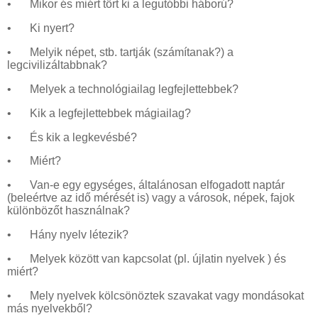
•
Mikor és miért tört ki a legutóbbi háború?
•
Ki nyert?
•
Melyik népet, stb. tartják (számítanak?) a
legcivilizáltabbnak?
•
Melyek a technológiailag legfejlettebbek?
•
Kik a legfejlettebbek mágiailag?
•
És kik a legkevésbé?
•
Miért?
•
Van-e egy egységes, általánosan elfogadott naptár
(beleértve az idő mérését is) vagy a városok, népek, fajok
különbözőt használnak?
•
Hány nyelv létezik?
•
Melyek között van kapcsolat (pl. újlatin nyelvek ) és
miért?
•
Mely nyelvek kölcsönöztek szavakat vagy mondásokat
más nyelvekből?