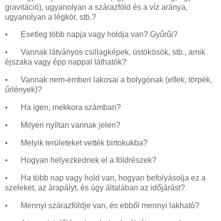
gravitáció), ugyanolyan a szárazföld és a víz aránya,
ugyanolyan a légkör, stb.?
•
Esetleg több napja vagy holdja van? Gyűrűi?
•
Vannak látványos csillagképek, üstökösök, stb., amik
éjszaka vagy épp nappal láthatók?
•
Vannak nem-emberi lakosai a bolygónak (elfek, törpék,
űrlények)?
•
Ha igen, mekkora számban?
•
Milyen nyíltan vannak jelen?
•
Melyik területeket vették birtokukba?
•
Hogyan helyezkednek el a földrészek?
•
Ha több nap vagy hold van, hogyan befolyásolja ez a
szeleket, az árapályt, és úgy általában az időjárást?
•
Mennyi szárazföldje van, és ebből mennyi lakható?