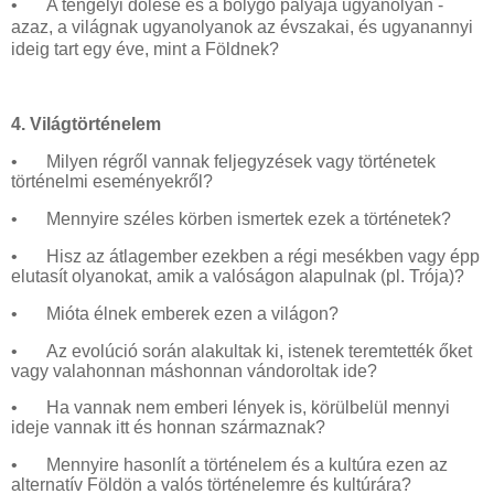
•
A tengelyi dőlése és a bolygó pályája ugyanolyan -
azaz, a világnak ugyanolyanok az évszakai, és ugyanannyi
ideig tart egy éve, mint a Földnek?
4. Világtörténelem
•
Milyen régről vannak feljegyzések vagy történetek
történelmi eseményekről?
•
Mennyire széles körben ismertek ezek a történetek?
•
Hisz az átlagember ezekben a régi mesékben vagy épp
elutasít olyanokat, amik a valóságon alapulnak (pl. Trója)?
•
Mióta élnek emberek ezen a világon?
•
Az evolúció során alakultak ki, istenek teremtették őket
vagy valahonnan máshonnan vándoroltak ide?
•
Ha vannak nem emberi lények is, körülbelül mennyi
ideje vannak itt és honnan származnak?
•
Mennyire hasonlít a történelem és a kultúra ezen az
alternatív Földön a valós történelemre és kultúrára?